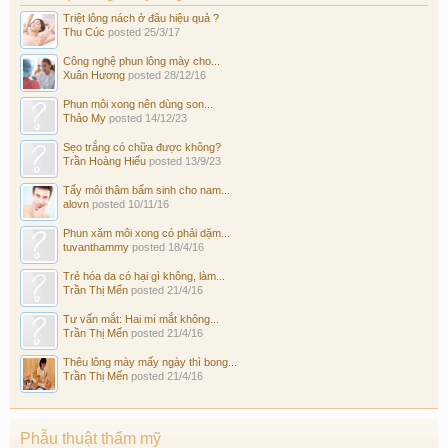
Triệt lông nách ở đâu hiệu quả ?
Thu Cúc
posted
25/3/17
Công nghệ phun lông mày cho...
Xuân Hương
posted
28/12/16
Phun môi xong nên dùng son...
Thảo My
posted
14/12/23
Sẹo trắng có chữa được không?
Trần Hoàng Hiếu
posted
13/9/23
Tẩy môi thâm bẩm sinh cho nam...
alovn
posted
10/11/16
Phun xăm môi xong có phải dặm...
tuvanthammy
posted
18/4/16
Trẻ hóa da có hại gì không, làm...
Trần Thị Mến
posted
21/4/16
Tư vấn mắt: Hai mí mắt không...
Trần Thị Mến
posted
21/4/16
Thêu lông mày mấy ngày thì bong...
Trần Thị Mến
posted
21/4/16
Phẫu thuật thẩm mỹ