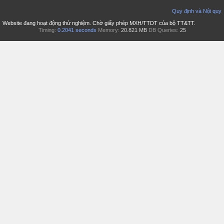
Quy định và Nội quy
Website đang hoạt động thử nghiệm. Chờ giấy phép MXH/TTDT của bộ TT&TT.
Timing:
0.2041 seconds
Memory:
20.821 MB
DB Queries:
25