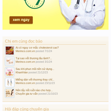
Chị em cùng đọc báo
Ai có nguy cơ mắc cholesterol cao?
Merinco.com.vn
posted
7/1/24
Tại sao vết thương lâu lành?...
Merinco.com.vn
posted
3/1/24
Sau khi phun môi nên sử dụng...
KhanhVan
posted
21/12/23
Miếng dán vết thương thay chỉ...
Merinco.com.vn
posted
23/11/23
Nên tẩy nốt ruồi nào cho hợp...
Chuyên gia tư vấn
posted
21/10/23
Hỏi đáp cùng chuyên gia