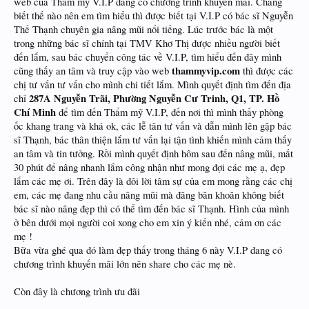
web của Thẩm mỹ V.I.P đang có chương trình khuyến mãi. Chẳng
biết thế nào nên em tìm hiểu thì được biết tại V.I.P có bác sĩ Nguyễn
Thế Thạnh chuyên gia nâng mũi nổi tiếng. Lúc trước bác là một
trong những bác sĩ chính tại TMV Khơ Thị được nhiều người biết
đến lắm, sau bác chuyển công tác về V.I.P, tìm hiểu đến đây mình
thammyvip.com
cũng thấy an tâm và truy cập vào web
thì được các
chị tư vấn tư vấn cho mình chi tiết lắm. Mình quyết định tìm đến địa
287A Nguyễn Trãi, Phường Nguyễn Cư Trinh, Q1, TP. Hồ
chỉ
Chí Minh
để tìm đến Thẩm mỹ V.I.P, đến nơi thì mình thấy phòng
ốc khang trang và khá ok, các lễ tân tư vấn và dẫn mình lên gặp bác
sĩ Thạnh, bác thân thiện lắm tư vấn lại tận tình khiến mình cảm thấy
an tâm và tin tưởng. Rồi mình quyết định hôm sau đến nâng mũi, mất
30 phút để nâng nhanh lắm công nhận như mong đợi các mẹ ạ, đẹp
lắm các mẹ ơi. Trên đây là đôi lời tâm sự của em mong rằng các chị
em, các mẹ đang nhu cầu nâng mũi mà đăng băn khoăn không biết
bác sĩ nào nâng đẹp thì có thể tìm đến bác sĩ Thạnh. Hình của mình
ở bên dưới mọi người coi xong cho em xin ý kiến nhé, cảm ơn các
mẹ !
Bữa vừa ghé qua đó làm đẹp thấy trong tháng 6 này V.I.P đang có
chương trình khuyến mãi lớn nên share cho các mẹ nè.
Còn đây là chương trình ưu đãi