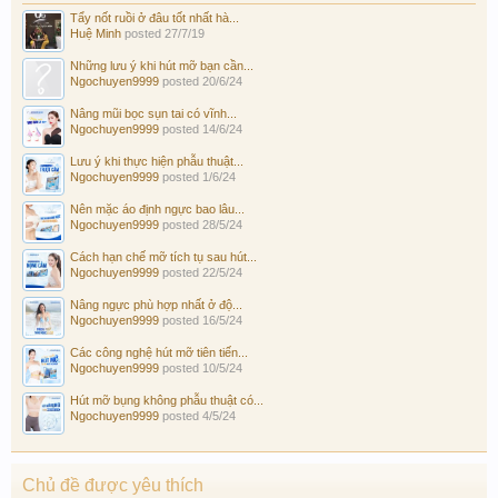
Tẩy nốt ruồi ở đâu tốt nhất hà...
Huệ Minh
posted
27/7/19
Những lưu ý khi hút mỡ bạn cần...
Ngochuyen9999
posted
20/6/24
Nâng mũi bọc sụn tai có vĩnh...
Ngochuyen9999
posted
14/6/24
Lưu ý khi thực hiện phẫu thuật...
Ngochuyen9999
posted
1/6/24
Nên mặc áo định ngực bao lâu...
Ngochuyen9999
posted
28/5/24
Cách hạn chế mỡ tích tụ sau hút...
Ngochuyen9999
posted
22/5/24
Nâng ngực phù hợp nhất ở độ...
Ngochuyen9999
posted
16/5/24
Các công nghệ hút mỡ tiên tiến...
Ngochuyen9999
posted
10/5/24
Hút mỡ bụng không phẫu thuật có...
Ngochuyen9999
posted
4/5/24
Chủ đề được yêu thích