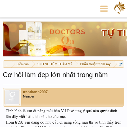
...
Diễn đàn
KINH NGHIỆM THẨM MỸ
Phẫu thuật thẩm mỹ
Cơ hội làm đẹp lớn nhất trong năm
tranthanh2007
Member
Tình hình là em đi nâng mũi bên V.I.P về ưng ý quá nên quyết định
lên đây viết bài chia sẻ cho các mẹ.
Hôm trước em đang có nhu cầu đi nâng sống mũi thì vô tình thấy trên