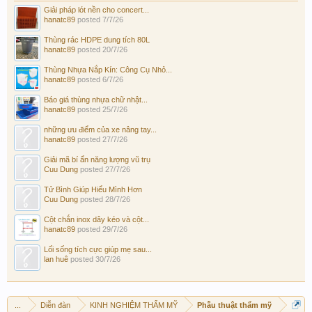
Giải pháp lót nền cho concert...
hanatc89
posted
7/7/26
Thùng rác HDPE dung tích 80L
hanatc89
posted
20/7/26
Thùng Nhựa Nắp Kín: Công Cụ Nhỏ...
hanatc89
posted
6/7/26
Báo giá thùng nhựa chữ nhật...
hanatc89
posted
25/7/26
những ưu điểm của xe nâng tay...
hanatc89
posted
27/7/26
Giải mã bí ẩn năng lượng vũ trụ
Cuu Dung
posted
27/7/26
Tử Bình Giúp Hiểu Mình Hơn
Cuu Dung
posted
28/7/26
Cột chắn inox dây kéo và cột...
hanatc89
posted
29/7/26
Lối sống tích cực giúp mẹ sau...
lan huê
posted
30/7/26
...
Diễn đàn
KINH NGHIỆM THẨM MỸ
Phẫu thuật thẩm mỹ