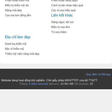
Phẫu thuật thẩm mỹ
Phẫu thuật nâng ngực
Điều trị thẩm mỹ da
Cách trị tàn nhan hiệu quả
Nâng mũi đẹp
Các trị sẹo hiệu quả
Liên kết khác
Tạo mà lúm đồng tiền
Nâng ngực nội soi
Điều trị sẹo lõm
Trị sẹo thâm
Địa chỉ làm đẹp
Danh bạ thẩm mỹ
Bác sĩ thẩm mỹ
Thẩm mỹ viện nâng mũi đẹp
Quy định và Nội quy
Website đang hoạt động thử nghiệm. Chờ giấy phép MXH/TTDT của bộ TT&TT.
Timing:
0.3252 seconds
Memory:
20.961 MB
DB Queries:
25