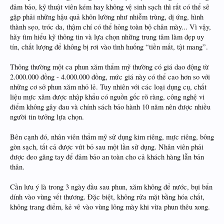
đảm bảo, kỹ thuật viên kém hay không vệ sinh sạch thì rất có thể sẽ
gặp phải những hậu quả khôn lường như nhiễm trùng, dị ứng, hình
thành sẹo, tróc da, thậm chí có thể hỏng toàn bộ chân mày... Vì vậy,
hãy tìm hiểu kỹ thông tin và lựa chọn những trung tâm làm đẹp uy
tín, chất lượng để không bị rơi vào tình huống “tiền mất, tật mang”.
Thông thường một ca phun xăm thẩm mỹ thường có giá dao động từ
2.000.000 đồng - 4.000.000 đồng, mức giá này có thể cao hơn so với
những cơ sở phun xăm nhỏ lẻ. Tuy nhiên với các loại dụng cụ, chất
liệu mực xăm được nhập khẩu có nguồn gốc rõ ràng, công nghệ vi
điểm không gây đau và chính sách bảo hành 10 năm nên được nhiều
người tin tưởng lựa chọn.
Bên cạnh đó, nhân viên thẩm mỹ sử dụng kim riêng, mực riêng, bông
gòn sạch, tất cả được vứt bỏ sau một lần sử dụng. Nhân viên phải
được đeo găng tay để đảm bảo an toàn cho cả khách hàng lẫn bản
thân.
Cần lưu ý là trong 3 ngày đầu sau phun, xăm không để nước, bụi bẩn
dính vào vùng vết thương. Đặc biệt, không rửa mặt bằng hóa chất,
không trang điểm, kẻ vẽ vào vùng lông mày khi vừa phun thêu xong.