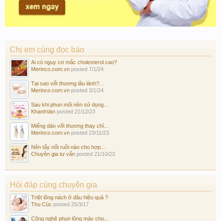
Chị em cùng đọc báo
Ai có nguy cơ mắc cholesterol cao?
Merinco.com.vn
posted
7/1/24
Tại sao vết thương lâu lành?...
Merinco.com.vn
posted
3/1/24
Sau khi phun môi nên sử dụng...
KhanhVan
posted
21/12/23
Miếng dán vết thương thay chỉ...
Merinco.com.vn
posted
23/11/23
Nên tẩy nốt ruồi nào cho hợp...
Chuyên gia tư vấn
posted
21/10/23
Hỏi đáp cùng chuyên gia
Triệt lông nách ở đâu hiệu quả ?
Thu Cúc
posted
25/3/17
Công nghệ phun lông mày cho...