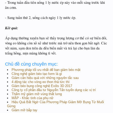
- Trong tuần đầu tiên uống 1 ly nước ép này vào mỗi sáng trước khi
ăn cơm.
- Sang tuần thứ 2, uống cách ngày 1 ly nước ép.
Kết quả:
Áp dụng thường xuyên bạn sẽ thấy trọng lượng cơ thể có sự biến đổi,
vòng eo không còn xồ xề như trước mà trở nên thon gọn bất ngờ. Các
vết nám, sạm đen trên da đều biến mất và trả lại cho bạn làn da
trắng hồng, mịn màng không tì vết.
Chủ đề cùng chuyên mục:
Phương pháp tối ưu nhất để bạn giảm béo mặt
Công nghệ giảm béo tạo form là gì
Giảm cân hiệu quả với những nguyên tắc sau
4 động tác cho vòng eo thon thả tức thì
Giảm béo bụng công nghệ Exilis 3D 2017
Công ty cổ phần đầu tư Nguyễn Tấn tuyển dụng các vị trí
Thẩm mỹ giảm mỡ vùng thắt lưng
MẬP - Khắc tinh của phụ nữ
Hiệu Quả Bất Ngờ Của Phương Pháp Giảm Mỡ Bụng Từ Muối
Gừng
Giảm mỡ bắp tay