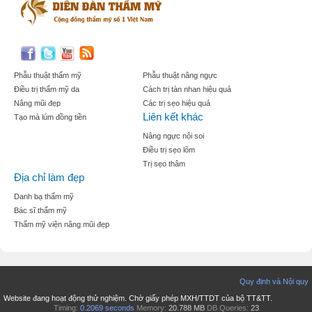
Phẫu thuật thẩm mỹ
Phẫu thuật nâng ngực
Điều trị thẩm mỹ da
Cách trị tàn nhan hiệu quả
Nâng mũi đẹp
Các trị sẹo hiệu quả
Liên kết khác
Tạo mà lúm đồng tiền
Nâng ngực nội soi
Điều trị sẹo lõm
Trị sẹo thâm
Địa chỉ làm đẹp
Danh bạ thẩm mỹ
Bác sĩ thẩm mỹ
Thẩm mỹ viện nâng mũi đẹp
Quy định và Nội quy
Website đang hoạt động thử nghiệm. Chờ giấy phép MXH/TTDT của bộ TT&TT.
Timing:
0.2069 seconds
Memory:
20.788 MB
DB Queries:
23