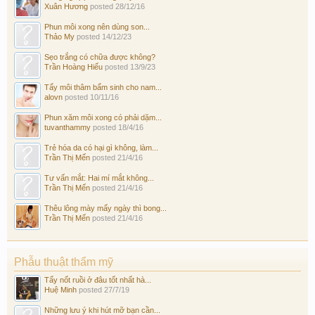
Xuân Hương
posted
28/12/16
Phun môi xong nên dùng son...
Thảo My
posted
14/12/23
Sẹo trắng có chữa được không?
Trần Hoàng Hiếu
posted
13/9/23
Tẩy môi thâm bẩm sinh cho nam...
alovn
posted
10/11/16
Phun xăm môi xong có phải dặm...
tuvanthammy
posted
18/4/16
Trẻ hóa da có hại gì không, làm...
Trần Thị Mến
posted
21/4/16
Tư vấn mắt: Hai mí mắt không...
Trần Thị Mến
posted
21/4/16
Thêu lông mày mấy ngày thì bong...
Trần Thị Mến
posted
21/4/16
Phẫu thuật thẩm mỹ
Tẩy nốt ruồi ở đâu tốt nhất hà...
Huệ Minh
posted
27/7/19
Những lưu ý khi hút mỡ bạn cần...