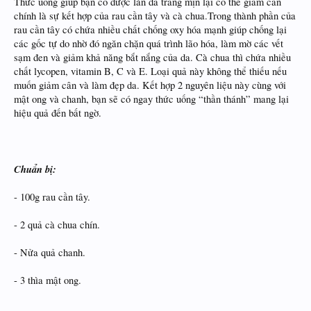
Thức uống giúp bạn có được làn da trắng mịn lại có thể giảm cân
chính là sự kết hợp của rau cần tây và cà chua.Trong thành phần của
rau cần tây có chứa nhiều chất chống oxy hóa mạnh giúp chống lại
các gốc tự do nhờ đó ngăn chặn quá trình lão hóa, làm mờ các vết
sạm đen và giảm khả năng bắt nắng của da. Cà chua thì chứa nhiều
chất lycopen, vitamin B, C và E. Loại quả này không thể thiếu nếu
muốn giảm cân và làm đẹp da. Kết hợp 2 nguyên liệu này cùng với
mật ong và chanh, bạn sẽ có ngay thức uống “thần thánh” mang lại
hiệu quả đến bất ngờ.
Chuẩn bị:
- 100g rau cần tây.
- 2 quả cà chua chín.
- Nửa quả chanh.
- 3 thìa mật ong.