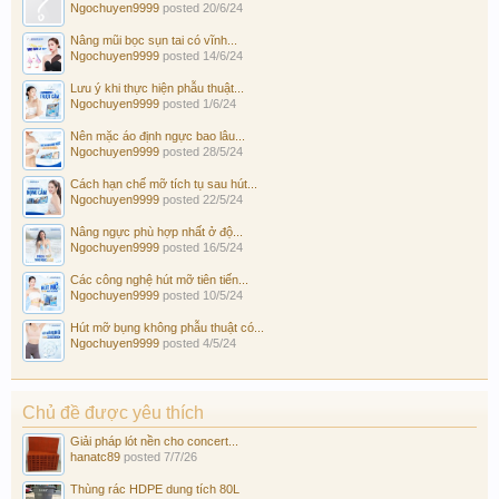
Ngochuyen9999
posted
20/6/24
Nâng mũi bọc sụn tai có vĩnh...
Ngochuyen9999
posted
14/6/24
Lưu ý khi thực hiện phẫu thuật...
Ngochuyen9999
posted
1/6/24
Nên mặc áo định ngực bao lâu...
Ngochuyen9999
posted
28/5/24
Cách hạn chế mỡ tích tụ sau hút...
Ngochuyen9999
posted
22/5/24
Nâng ngực phù hợp nhất ở độ...
Ngochuyen9999
posted
16/5/24
Các công nghệ hút mỡ tiên tiến...
Ngochuyen9999
posted
10/5/24
Hút mỡ bụng không phẫu thuật có...
Ngochuyen9999
posted
4/5/24
Chủ đề được yêu thích
Giải pháp lót nền cho concert...
hanatc89
posted
7/7/26
Thùng rác HDPE dung tích 80L