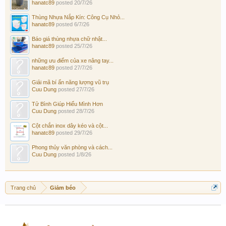
hanatc89
posted
20/7/26
Thùng Nhựa Nắp Kín: Công Cụ Nhỏ...
hanatc89
posted
6/7/26
Báo giá thùng nhựa chữ nhật...
hanatc89
posted
25/7/26
những ưu điểm của xe nâng tay...
hanatc89
posted
27/7/26
Giải mã bí ẩn năng lượng vũ trụ
Cuu Dung
posted
27/7/26
Tử Bình Giúp Hiểu Mình Hơn
Cuu Dung
posted
28/7/26
Cột chắn inox dây kéo và cột...
hanatc89
posted
29/7/26
Phong thủy văn phòng và cách...
Cuu Dung
posted
1/8/26
Trang chủ
Giảm béo