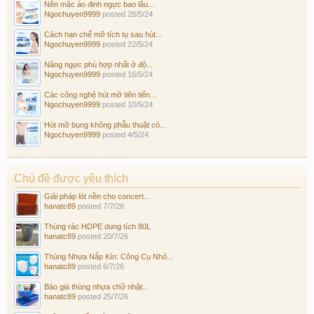
Nên mặc áo định ngực bao lâu...
Ngochuyen9999
posted
28/5/24
Cách hạn chế mỡ tích tụ sau hút...
Ngochuyen9999
posted
22/5/24
Nâng ngực phù hợp nhất ở độ...
Ngochuyen9999
posted
16/5/24
Các công nghệ hút mỡ tiên tiến...
Ngochuyen9999
posted
10/5/24
Hút mỡ bụng không phẫu thuật có...
Ngochuyen9999
posted
4/5/24
Chủ đề được yêu thích
Giải pháp lót nền cho concert...
hanatc89
posted
7/7/26
Thùng rác HDPE dung tích 80L
hanatc89
posted
20/7/26
Thùng Nhựa Nắp Kín: Công Cụ Nhỏ...
hanatc89
posted
6/7/26
Báo giá thùng nhựa chữ nhật...
hanatc89
posted
25/7/26