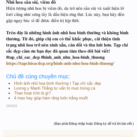
Nhũ hoa sần sùi, viêm đỏ
Hiện tượng nhũ hoa bị viêm đỏ, da trở nên sần sùi và xuất hiện lở
loét cũng như sưng tấy là dấu hiệu ưng thư. Lúc này, bạn hãy đến
gặp ngay bác sĩ để được điều trị kịp thời.
Trên đây là những hình ảnh nhũ hoa bình thường và không bình
thương. Từ đó, giúp chị em có thể khắc phục, cải thiện tình
trạng nhũ hoa trở nên xinh xắn, cân đối và thu hút hơn. Tạp chí
sắc đẹp cảm ơn bạn đọc đã quan tâm theo dõi bài viết!
#tap_chi_sac_dep #hinh_anh_nhu_hoa-binh_thuong
https://tapchisacdep.org/hinh-anh-nhu-hoa-binh-thuong/
Chủ đề cùng chuyên mục:
Hình ảnh nhũ hoa bình thường I Tạp chí sắc đẹp
Lương y Mạnh Thắng tư vấn trị mụn trứng cá
Than hoạt tính là gì?
4 mẹo hay giúp hàm răng luôn trắng muốt
15/4/22
(Bạn phải Đăng nhập hoặc Đăng ký để trả lời bài viết.)