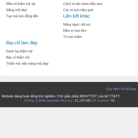
Điều trị thẩm mỹ da
Cách trị tàn nhan hiệu quả
Nâng mũi đẹp
Các trị sẹo hiệu quả
Liên kết khác
Tạo mà lúm đồng tiền
Nâng ngực nội soi
Điều trị sẹo lõm
Trị sẹo thâm
Địa chỉ làm đẹp
Danh bạ thẩm mỹ
Bác sĩ thẩm mỹ
Thẩm mỹ viện nâng mũi đẹp
Quy định và Nội quy
Website đang hoạt động thử nghiệm. Chờ giấy phép MXH/TTDT của bộ TT&TT.
Timing:
0.3044 seconds
Memory:
21.225 MB
DB Queries:
56