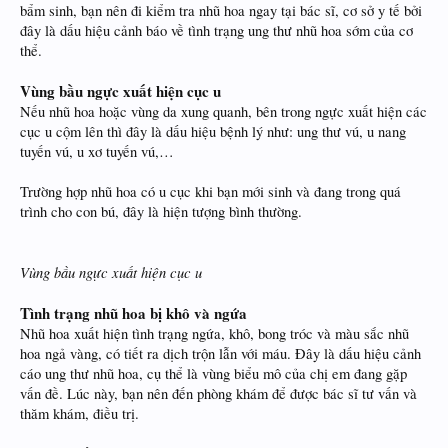
bẩm sinh, bạn nên đi kiểm tra nhũ hoa ngay tại bác sĩ, cơ sở y tế bởi
đây là dấu hiệu cảnh báo về tình trạng ung thư nhũ hoa sớm của cơ
thể.
Vùng bầu ngực xuất hiện cục u
Nếu nhũ hoa hoặc vùng da xung quanh, bên trong ngực xuất hiện các
cục u cộm lên thì đây là dấu hiệu bệnh lý như: ung thư vú, u nang
tuyến vú, u xơ tuyến vú,…
Trường hợp nhũ hoa có u cục khi bạn mới sinh và đang trong quá
trình cho con bú, đây là hiện tượng bình thường.
Vùng bầu ngực xuất hiện cục u
Tình trạng nhũ hoa bị khô và ngứa
Nhũ hoa xuất hiện tình trạng ngứa, khô, bong tróc và màu sắc nhũ
hoa ngả vàng, có tiết ra dịch trộn lẫn với máu. Đây là dấu hiệu cảnh
cáo ung thư nhũ hoa, cụ thể là vùng biểu mô của chị em đang gặp
vấn đề. Lúc này, bạn nên đến phòng khám để được bác sĩ tư vấn và
thăm khám, điều trị.