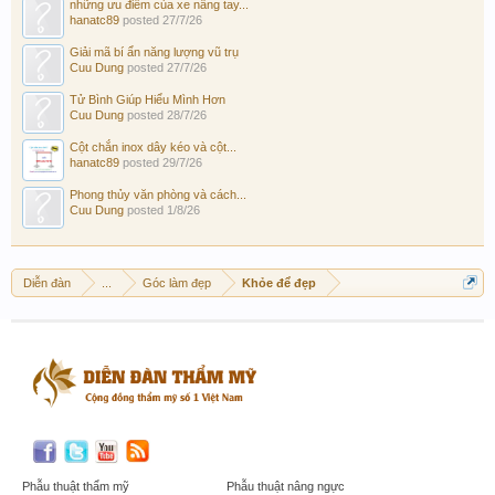
những ưu điểm của xe nâng tay...
hanatc89
posted
27/7/26
Giải mã bí ẩn năng lượng vũ trụ
Cuu Dung
posted
27/7/26
Tử Bình Giúp Hiểu Mình Hơn
Cuu Dung
posted
28/7/26
Cột chắn inox dây kéo và cột...
hanatc89
posted
29/7/26
Phong thủy văn phòng và cách...
Cuu Dung
posted
1/8/26
Diễn đàn
...
Góc làm đẹp
Khỏe để đẹp
Phẫu thuật thẩm mỹ
Phẫu thuật nâng ngực