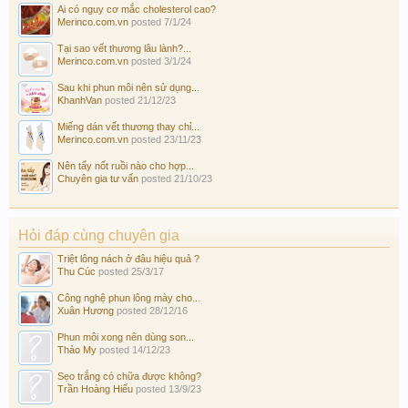
Ai có nguy cơ mắc cholesterol cao?
Merinco.com.vn
posted
7/1/24
Tại sao vết thương lâu lành?...
Merinco.com.vn
posted
3/1/24
Sau khi phun môi nên sử dụng...
KhanhVan
posted
21/12/23
Miếng dán vết thương thay chỉ...
Merinco.com.vn
posted
23/11/23
Nên tẩy nốt ruồi nào cho hợp...
Chuyên gia tư vấn
posted
21/10/23
Hỏi đáp cùng chuyên gia
Triệt lông nách ở đâu hiệu quả ?
Thu Cúc
posted
25/3/17
Công nghệ phun lông mày cho...
Xuân Hương
posted
28/12/16
Phun môi xong nên dùng son...
Thảo My
posted
14/12/23
Sẹo trắng có chữa được không?
Trần Hoàng Hiếu
posted
13/9/23