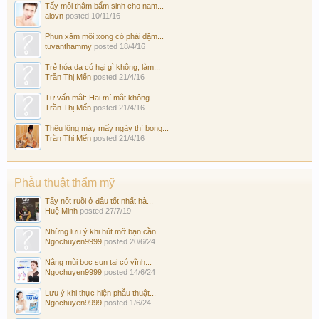
Tẩy môi thâm bẩm sinh cho nam...
alovn
posted
10/11/16
Phun xăm môi xong có phải dặm...
tuvanthammy
posted
18/4/16
Trẻ hóa da có hại gì không, làm...
Trần Thị Mến
posted
21/4/16
Tư vấn mắt: Hai mí mắt không...
Trần Thị Mến
posted
21/4/16
Thêu lông mày mấy ngày thì bong...
Trần Thị Mến
posted
21/4/16
Phẫu thuật thẩm mỹ
Tẩy nốt ruồi ở đâu tốt nhất hà...
Huệ Minh
posted
27/7/19
Những lưu ý khi hút mỡ bạn cần...
Ngochuyen9999
posted
20/6/24
Nâng mũi bọc sụn tai có vĩnh...
Ngochuyen9999
posted
14/6/24
Lưu ý khi thực hiện phẫu thuật...
Ngochuyen9999
posted
1/6/24