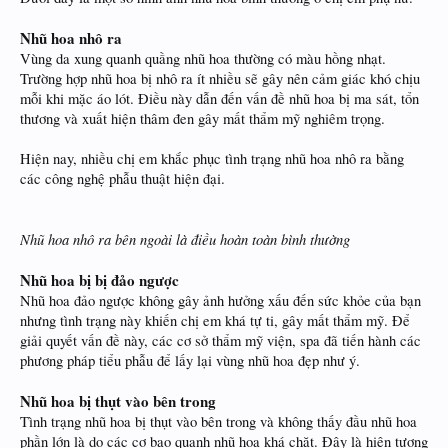
Nhũ hoa nhô ra
Vùng da xung quanh quầng nhũ hoa thường có màu hồng nhạt.
Trường hợp nhũ hoa bị nhô ra ít nhiều sẽ gây nên cảm giác khó chịu
mỗi khi mặc áo lót. Điều này dẫn đến vấn đề nhũ hoa bị ma sát, tổn
thương và xuất hiện thâm đen gây mất thẩm mỹ nghiêm trọng.
Hiện nay, nhiều chị em khắc phục tình trạng nhũ hoa nhô ra bằng
các công nghệ phẫu thuật hiện đại.
Nhũ hoa nhô ra bên ngoài là điều hoàn toàn bình thường
Nhũ hoa bị bị đảo ngược
Nhũ hoa đảo ngược không gây ảnh hưởng xấu đến sức khỏe của bạn
nhưng tình trạng này khiến chị em khá tự ti, gây mất thẩm mỹ. Để
giải quyết vấn đề này, các cơ sở thẩm mỹ viện, spa đã tiến hành các
phương pháp tiểu phẫu để lấy lại vùng nhũ hoa đẹp như ý.
Nhũ hoa bị thụt vào bên trong
Tình trạng nhũ hoa bị thụt vào bên trong và không thấy đầu nhũ hoa
phần lớn là do các cơ bao quanh nhũ hoa khá chặt. Đây là hiện tượng