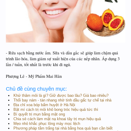
- Rửa sạch bằng nước ấm. Sữa và dầu gấc sẽ giúp làm chậm quá
trình lão hóa, làm giảm sự xuất hiện của các nếp nhăn. Áp dụng 3
lần / tuần, tốt nhất là trước khi đi ngủ.
Phượng Lê - Mỹ Phẩm Mai Hân
Chủ đề cùng chuyên mục:
Khử thâm môi là gì? Giữ được bao lâu? Giá bao nhiêu?
Thổi bay nám - tàn nhang nhờ tinh dầu gấc tự chế tại nhà
Địa chỉ xoa bóp bấm huyệt ở Hà Nội
Bật mí cách trị môi khô bong tróc hiệu quả tức thì
Bí quyết trị mụn bằng mật ong
Chia sẻ cách làm mặt nạ khoai tây trị mụn hiệu quả
Mẹo nhỏ khắc phục lông mày mọc lệch
Phương pháp tắm trắng tại nhà bằng hoa quả bạn cần biết