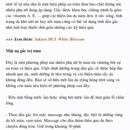
tươi về tự nấu dầu là một biện pháp an toàn đảm bảo chất lượng mà
nhiều phụ nữ đang áp dụng. Gấc được khoa học chứng minh là giàu
các vitamin A, E, ... giúp cải thiện làn da nám đen, ít sức sống, tình
trạng da khô nứt nẻ hay nổi mụn cũng có thể sử dụng tinh dầu gấc
như một loại thuốc đơn giản nhưng cực kỳ hiệu quả.
>>> Xem thêm:
Sakura HCL White Blossom
Mặt nạ gấc trị nám
Đây là một phương pháp mà nhiều phụ nữ bị nám ưa chuộng bởi sự
an toàn và hiệu quả. Chất dinh dưỡng trong dầu gấc sẽ được hấp thu
nhanh qua da, nuôi dưỡng từ bên trong và cải thiện màu sắc da
không đồng đều. Bạn sẽ sở hữu một làn da trắng hồng tươi sáng và
không còn nám nếu kiên trì phương pháp sau đây:
- Rửa mặt bằng nước ấm hoặc xông hơi nước ấm để làm giãn lỗ chân
lông.
- Thoa dầu gấc lên mặt, massage nhẹ nhàng, đặc biệt là những vùng
da tối màu, sạm nám. Massage cho dầu thẩm thấu qua da theo
chuyển động tròn. Giữ trong khoảng 30 phút.