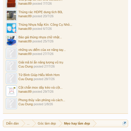
hanatc89
posted
7/7/26
Thùng rác HDPE dung tích 80L
hanatc89
posted
20/7/26
Thùng Nhựa Nắp Kín: Công Cụ Nhỏ...
hanatc89
posted
6/7/26
Báo giá thùng nhựa chữ nhật...
hanatc89
posted
25/7/26
những ưu điểm của xe nâng tay...
hanatc89
posted
27/7/26
Giải mã bí ẩn năng lượng vũ trụ
Cuu Dung
posted
27/7/26
Tử Bình Giúp Hiểu Mình Hơn
Cuu Dung
posted
28/7/26
Cột chắn inox dây kéo và cột...
hanatc89
posted
29/7/26
Phong thủy văn phòng và cách...
Cuu Dung
posted
1/8/26
Diễn đàn
...
Góc làm đẹp
Mẹo hay làm đẹp