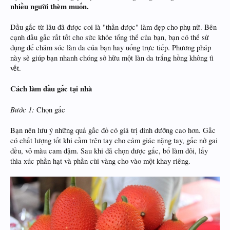
nhiều người thèm muốn.
Dầu gấc từ lâu đã được coi là "thần dược" làm đẹp cho phụ nữ. Bên
cạnh dầu gấc rất tốt cho sức khỏe tổng thể của bạn, bạn có thể sử
dụng để chăm sóc làn da của bạn hay uống trực tiếp. Phương pháp
này sẽ giúp bạn nhanh chóng sở hữu một làn da trắng hồng không tì
vết.
Cách làm dầu gấc tại nhà
Bước 1:
Chọn gấc
Bạn nên lưu ý những quả gấc đỏ có giá trị dinh dưỡng cao hơn. Gấc
có chất lượng tốt khi cầm trên tay cho cảm giác nặng tay, gấc nở gai
đều, vỏ màu cam đậm. Sau khi đã chọn được gấc, bổ làm đôi, lấy
thìa xúc phần hạt và phần cùi vàng cho vào một khay riêng.