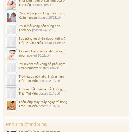
Triệt lông nách ở đâu hiệu quả ?
Thu Cúc
posted
25/3/17
Công nghệ phun lông mày cho...
Xuân Hương
posted
28/12/16
Phun môi xong nên dùng son...
Thảo My
posted
14/12/23
Sẹo trắng có chữa được không?
Trần Hoàng Hiếu
posted
13/9/23
Tẩy môi thâm bẩm sinh cho nam...
alovn
posted
10/11/16
Phun xăm môi xong có phải dặm...
tuvanthammy
posted
18/4/16
Trẻ hóa da có hại gì không, làm...
Trần Thị Mến
posted
21/4/16
Tư vấn mắt: Hai mí mắt không...
Trần Thị Mến
posted
21/4/16
Thêu lông mày mấy ngày thì bong...
Trần Thị Mến
posted
21/4/16
Phẫu thuật thẩm mỹ
Tẩy nốt ruồi ở đâu tốt nhất hà...