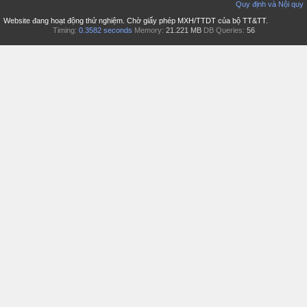
Quy định và Nội quy
Website đang hoạt động thử nghiệm. Chờ giấy phép MXH/TTDT của bộ TT&TT.
Timing:
0.3582 seconds
Memory:
21.221 MB
DB Queries:
56