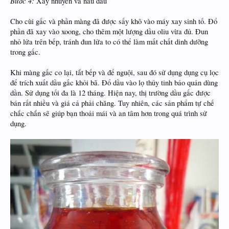
Bước 4:
Xay nhuyễn và nấu dầu
Cho cùi gấc và phần màng đã được sấy khô vào máy xay sinh tố. Đổ
phần đã xay vào xoong, cho thêm một lượng dầu oliu vừa đủ. Đun
nhỏ lửa trên bếp, tránh đun lửa to có thể làm mất chất dinh dưỡng
trong gấc.
Khi màng gấc co lại, tắt bếp và để nguội, sau đó sử dụng dụng cụ lọc
để trích xuất dầu gấc khỏi bã. Đổ dầu vào lọ thủy tinh bảo quản dùng
dần. Sử dụng tối đa là 12 tháng. Hiện nay, thị trường dầu gấc được
bán rất nhiều và giá cả phải chăng. Tuy nhiên, các sản phẩm tự chế
chắc chắn sẽ giúp bạn thoải mái và an tâm hơn trong quá trình sử
dụng.