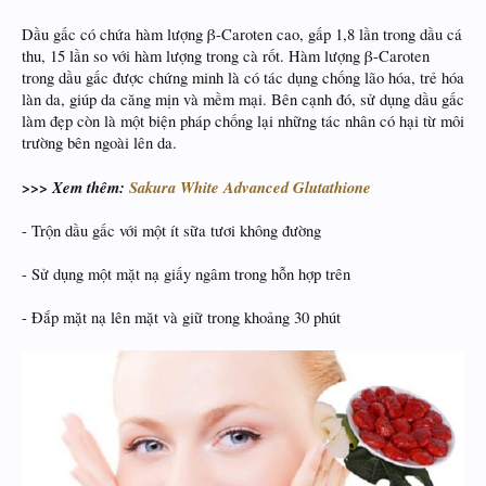
Dầu gấc có chứa hàm lượng β-Caroten cao, gấp 1,8 lần trong dầu cá
thu, 15 lần so với hàm lượng trong cà rốt. Hàm lượng β-Caroten
trong dầu gấc được chứng minh là có tác dụng chống lão hóa, trẻ hóa
làn da, giúp da căng mịn và mềm mại. Bên cạnh đó, sử dụng dầu gấc
làm đẹp còn là một biện pháp chống lại những tác nhân có hại từ môi
trường bên ngoài lên da.
>>> Xem thêm:
Sakura White Advanced Glutathione
- Trộn dầu gấc với một ít sữa tươi không đường
- Sử dụng một mặt nạ giấy ngâm trong hỗn hợp trên
- Đắp mặt nạ lên mặt và giữ trong khoảng 30 phút