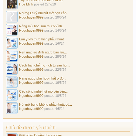
Huệ Minh
posted
27/7/19
Những lưu ý khi hút mỡ bạn cần...
Ngochuyen9999
posted
20/6/24
Nâng mũi bọc sụn tai có vĩnh...
Ngochuyen9999
posted
14/6/24
Lưu ý khi thực hiện phẫu thuật...
Ngochuyen9999
posted
1/6/24
Nên mặc áo định ngực bao lâu...
Ngochuyen9999
posted
28/5/24
Cách hạn chế mỡ tích tụ sau hút...
Ngochuyen9999
posted
22/5/24
Nâng ngực phù hợp nhất ở độ...
Ngochuyen9999
posted
16/5/24
Các công nghệ hút mỡ tiên tiến...
Ngochuyen9999
posted
10/5/24
Hút mỡ bụng không phẫu thuật có...
Ngochuyen9999
posted
4/5/24
Chủ đề được yêu thích
Giải pháp lót nền cho concert...