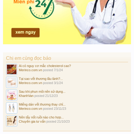
Chị em cùng đọc báo
Ai có nguy cơ mắc cholesterol cao?
Merinco.com.vn
posted
7/1/24
Tại sao vết thương lâu lành?...
Merinco.com.vn
posted
3/1/24
Sau khi phun môi nên sử dụng...
KhanhVan
posted
21/12/23
Miếng dán vết thương thay chỉ...
Merinco.com.vn
posted
23/11/23
Nên tẩy nốt ruồi nào cho hợp...
Chuyên gia tư vấn
posted
21/10/23