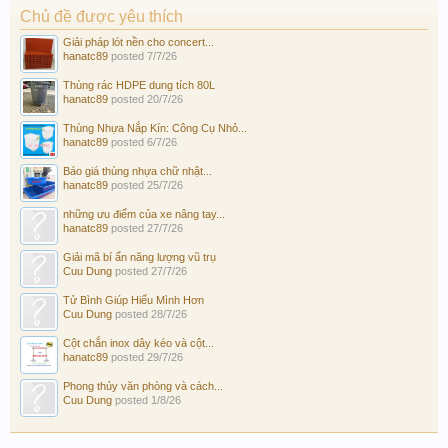
Chủ đề được yêu thích
Giải pháp lót nền cho concert...
hanatc89
posted
7/7/26
Thùng rác HDPE dung tích 80L
hanatc89
posted
20/7/26
Thùng Nhựa Nắp Kín: Công Cụ Nhỏ...
hanatc89
posted
6/7/26
Báo giá thùng nhựa chữ nhật...
hanatc89
posted
25/7/26
những ưu điểm của xe nâng tay...
hanatc89
posted
27/7/26
Giải mã bí ẩn năng lượng vũ trụ
Cuu Dung
posted
27/7/26
Tử Bình Giúp Hiểu Mình Hơn
Cuu Dung
posted
28/7/26
Cột chắn inox dây kéo và cột...
hanatc89
posted
29/7/26
Phong thủy văn phòng và cách...
Cuu Dung
posted
1/8/26