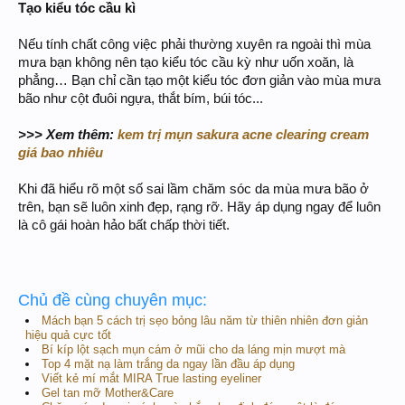
Tạo kiểu tóc cầu kì
Nếu tính chất công việc phải thường xuyên ra ngoài thì mùa
mưa bạn không nên tạo kiểu tóc cầu kỳ như uốn xoăn, là
phẳng… Bạn chỉ cần tạo một kiểu tóc đơn giản vào mùa mưa
bão như cột đuôi ngựa, thắt bím, búi tóc...
>>> Xem thêm:
kem trị mụn sakura acne clearing cream
giá bao nhiêu
Khi đã hiểu rõ một số sai lầm chăm sóc da mùa mưa bão ở
trên, bạn sẽ luôn xinh đẹp, rạng rỡ. Hãy áp dụng ngay để luôn
là cô gái hoàn hảo bất chấp thời tiết.
Chủ đề cùng chuyên mục:
Mách bạn 5 cách trị sẹo bỏng lâu năm từ thiên nhiên đơn giản
hiệu quả cực tốt
Bí kíp lột sạch mụn cám ở mũi cho da láng mịn mượt mà
Top 4 mặt nạ làm trắng da ngay lần đầu áp dụng
Viết kẻ mí mắt MIRA True lasting eyeliner
Gel tan mỡ Mother&Care