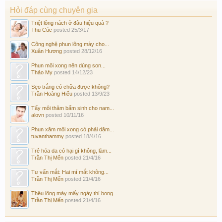
Hỏi đáp cùng chuyên gia
Triệt lông nách ở đâu hiệu quả ?
Thu Cúc
posted
25/3/17
Công nghệ phun lông mày cho...
Xuân Hương
posted
28/12/16
Phun môi xong nên dùng son...
Thảo My
posted
14/12/23
Sẹo trắng có chữa được không?
Trần Hoàng Hiếu
posted
13/9/23
Tẩy môi thâm bẩm sinh cho nam...
alovn
posted
10/11/16
Phun xăm môi xong có phải dặm...
tuvanthammy
posted
18/4/16
Trẻ hóa da có hại gì không, làm...
Trần Thị Mến
posted
21/4/16
Tư vấn mắt: Hai mí mắt không...
Trần Thị Mến
posted
21/4/16
Thêu lông mày mấy ngày thì bong...
Trần Thị Mến
posted
21/4/16