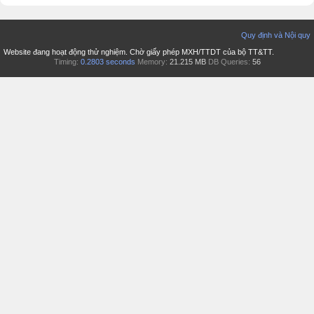
Quy định và Nội quy
Website đang hoạt động thử nghiệm. Chờ giấy phép MXH/TTDT của bộ TT&TT.
Timing:
0.2803 seconds
Memory:
21.215 MB
DB Queries:
56