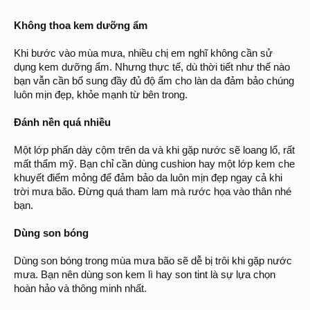
Không thoa kem dưỡng ẩm
Khi bước vào mùa mưa, nhiều chị em nghĩ không cần sử
dụng kem dưỡng ẩm. Nhưng thực tế, dù thời tiết như thế nào
bạn vẫn cần bổ sung đầy đủ độ ẩm cho làn da đảm bảo chúng
luôn mịn đẹp, khỏe mạnh từ bên trong.
Đánh nền quá nhiều
Một lớp phấn dày cộm trên da và khi gặp nước sẽ loang lổ, rất
mất thẩm mỹ. Bạn chỉ cần dùng cushion hay một lớp kem che
khuyết điểm mỏng để đảm bảo da luôn mịn đẹp ngay cả khi
trời mưa bão. Đừng quá tham lam mà rước họa vào thân nhé
bạn.
Dùng son bóng
Dùng son bóng trong mùa mưa bão sẽ dễ bị trôi khi gặp nước
mưa. Bạn nên dùng son kem lì hay son tint là sự lựa chọn
hoàn hảo và thông minh nhất.