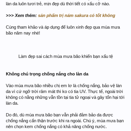
làn da luôn tươi trẻ, mịn đẹp dù thời tiết có xấu cỡ nào.
>>> Xem thêm:
sản phẩm trị nám sakura có tốt không
Cùng tham khảo và áp dụng để luôn xinh đẹp qua mùa mưa
bão năm nay nhé!
Làm đẹp sai cách mùa mưa bão khiến bạn xấu tệ​
Không chú trọng chống nắng cho làn da
Vào mùa mưa bão nhiều chị em lơ là chống nắng, bảo vệ làn
da vì cứ ngỡ trời râm mát thì ko có tia UV. Thực tế, ngoài trời
không có nằng những vẫn tồn tại tia tử ngoại và gây tổn hại tới
làn da.
Do đó, dù mùa mưa bão bạn vẫn phải đảm bảo da được
chống nắng cẩn thận trước khi ra ngoài. Chú ý, mùa mưa bạn
nên chọn kem chống nắng có khả năng chống nước.