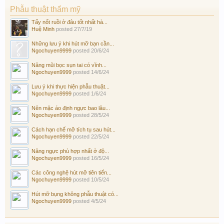
Phẫu thuật thẩm mỹ
Tẩy nốt ruồi ở đâu tốt nhất hà...
Huệ Minh
posted
27/7/19
Những lưu ý khi hút mỡ bạn cần...
Ngochuyen9999
posted
20/6/24
Nâng mũi bọc sụn tai có vĩnh...
Ngochuyen9999
posted
14/6/24
Lưu ý khi thực hiện phẫu thuật...
Ngochuyen9999
posted
1/6/24
Nên mặc áo định ngực bao lâu...
Ngochuyen9999
posted
28/5/24
Cách hạn chế mỡ tích tụ sau hút...
Ngochuyen9999
posted
22/5/24
Nâng ngực phù hợp nhất ở độ...
Ngochuyen9999
posted
16/5/24
Các công nghệ hút mỡ tiên tiến...
Ngochuyen9999
posted
10/5/24
Hút mỡ bụng không phẫu thuật có...
Ngochuyen9999
posted
4/5/24