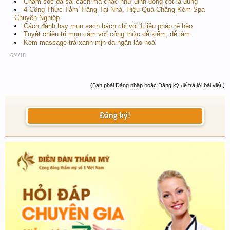
Chăm sóc da sai cách mà chắc như đinh đóng cột là đúng
4 Công Thức Tắm Trắng Tại Nhà, Hiệu Quả Chẳng Kém Spa
Chuyên Nghiệp
Cách đánh bay mụn sạch bách chỉ vói 1 liệu pháp rẻ bèo
Tuyệt chiêu trị mụn cám với công thức dễ kiếm, dễ làm
Kem massage trà xanh mịn da ngăn lão hoá
6/4/18
(Bạn phải Đăng nhập hoặc Đăng ký để trả lời bài viết.)
Đăng ký!