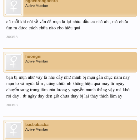
ngocbrongocbro
Active Member
cứ mỗi khi nói về vấn đề mụn là lại nhức đầu cả nhà ah , mà chưa
tìm ra được cách chữa nào cho hiệu quả
30/3/18
huongni
Active Member
bạn bị mụn như vậy là nhẹ đấy như mình bị mụn gần chục năm nay
mụn to và ngứa lắm , cũng chữa nh không hiệu quả may từ ngày
chuyển sang trung tâm của lương y nguyễn mạnh thắng vậy mà khỏi
rồi đấy , từ ngày đấy đến giờ chưa thấy bị lại thấy thích lắm ấy
30/3/18
bacbabacba
Active Member