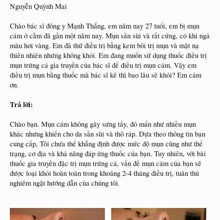
Nguyễn Quỳnh Mai
Chào bác sĩ đông y Mạnh Thắng, em năm nay 27 tuổi, em bị mụn
cám ở cằm đã gần một năm nay. Mụn sần sùi và rất cứng, có khi ngả
màu hơi vàng. Em đã thử điều trị bằng kem bôi trị mụn và mặt nạ
thiên nhiên nhưng không khỏi. Em đang muốn sử dụng thuốc điều trị
mụn trứng cá gia truyền của bác sĩ để điều trị mụn cám. Vậy em
điều trị mụn bằng thuốc mà bác sĩ kê thì bao lâu sẽ khỏi? Em cảm
ơn.
Trả lời:
Chào bạn. Mụn cám không gây sưng tấy, đỏ mẩn như nhiều mụn
khác nhưng khiến cho da sần sùi và thô ráp. Dựa theo thông tin bạn
cung cấp, Tôi chưa thể khẳng định được mức độ mụn cũng như thể
trạng, cơ địa và khả năng đáp ứng thuốc của bạn. Tuy nhiên, với bài
thuốc gia truyền đặc trị mụn trứng cá, vấn đề mụn cám của bạn sẽ
được loại khỏi hoàn toàn trong khoảng 2-4 tháng điều trị, tuân thủ
nghiêm ngặt hướng dẫn của chúng tôi.