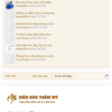
Báo giá thùng nhựa chữ nhật...
hanatc89
posted
25/7/26
những ưu điểm của xe nâng tay...
hanatc89
posted
27/7/26
Giải mã bí ẩn năng lượng vũ trụ
Cuu Dung
posted
27/7/26
Tử Bình Giúp Hiểu Mình Hơn
Cuu Dung
posted
28/7/26
Cột chắn inox dây kéo và cột...
hanatc89
posted
29/7/26
Phong thủy văn phòng và cách...
Cuu Dung
posted
1/8/26
Diễn đàn
...
Góc làm đẹp
Khỏe để đẹp