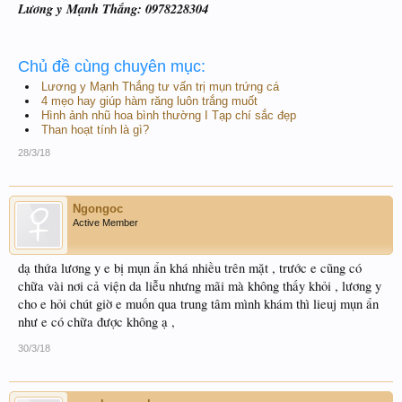
Lương y Mạnh Thắng: 0978228304
Chủ đề cùng chuyên mục:
Lương y Mạnh Thắng tư vấn trị mụn trứng cá
4 mẹo hay giúp hàm răng luôn trắng muốt
Hình ảnh nhũ hoa bình thường I Tạp chí sắc đẹp
Than hoạt tính là gì?
28/3/18
Ngongoc
Active Member
dạ thứa lương y e bị mụn ẩn khá nhiều trên mặt , trước e cũng có
chữa vài nơi cả viện da liễu nhưng mãi mà không thấy khỏi , lương y
cho e hỏi chút giờ e muốn qua trung tâm mình khám thì lieuj mụn ẩn
như e có chữa được không ạ ,
30/3/18