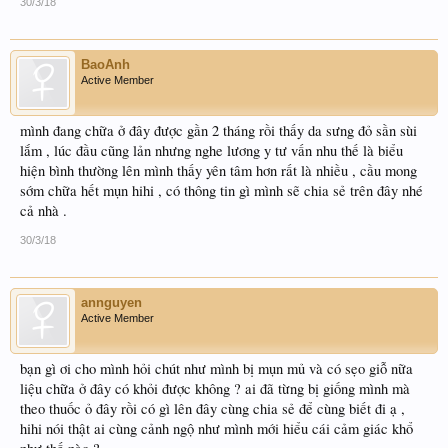
30/3/18
BaoAnh
Active Member
mình đang chữa ở đây được gần 2 tháng rồi thấy da sưng đỏ sần sùi
lắm , lúc đầu cũng lản nhưng nghe lương y tư vấn nhu thế là biểu
hiện bình thường lên mình thấy yên tâm hơn rất là nhiều , cầu mong
sớm chữa hết mụn hihi , có thông tin gì mình sẽ chia sẻ trên đây nhé
cả nhà .
30/3/18
annguyen
Active Member
bạn gì ơi cho mình hỏi chút như mình bị mụn mủ và có sẹo giỗ nữa
liệu chữa ở đây có khỏi được không ? ai đã từng bị giống mình mà
theo thuốc ỏ đây rồi có gì lên đây cùng chia sẻ để cùng biết đi ạ ,
hihi nói thật ai cùng cảnh ngộ như mình mới hiểu cái cảm giác khổ