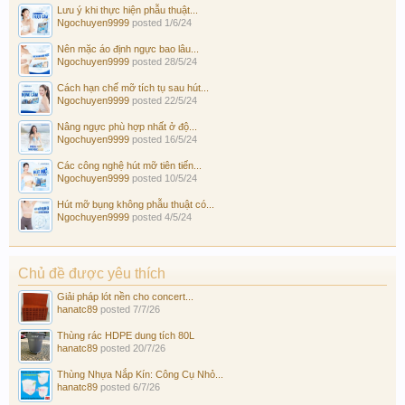
Lưu ý khi thực hiện phẫu thuật...
Ngochuyen9999
posted
1/6/24
Nên mặc áo định ngực bao lâu...
Ngochuyen9999
posted
28/5/24
Cách hạn chế mỡ tích tụ sau hút...
Ngochuyen9999
posted
22/5/24
Nâng ngực phù hợp nhất ở độ...
Ngochuyen9999
posted
16/5/24
Các công nghệ hút mỡ tiên tiến...
Ngochuyen9999
posted
10/5/24
Hút mỡ bụng không phẫu thuật có...
Ngochuyen9999
posted
4/5/24
Chủ đề được yêu thích
Giải pháp lót nền cho concert...
hanatc89
posted
7/7/26
Thùng rác HDPE dung tích 80L
hanatc89
posted
20/7/26
Thùng Nhựa Nắp Kín: Công Cụ Nhỏ...
hanatc89
posted
6/7/26