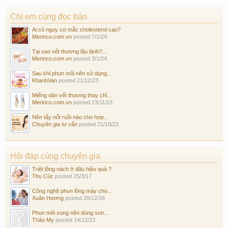
Chị em cùng đọc báo
Ai có nguy cơ mắc cholesterol cao?
Merinco.com.vn
posted
7/1/24
Tại sao vết thương lâu lành?...
Merinco.com.vn
posted
3/1/24
Sau khi phun môi nên sử dụng...
KhanhVan
posted
21/12/23
Miếng dán vết thương thay chỉ...
Merinco.com.vn
posted
23/11/23
Nên tẩy nốt ruồi nào cho hợp...
Chuyên gia tư vấn
posted
21/10/23
Hỏi đáp cùng chuyên gia
Triệt lông nách ở đâu hiệu quả ?
Thu Cúc
posted
25/3/17
Công nghệ phun lông mày cho...
Xuân Hương
posted
28/12/16
Phun môi xong nên dùng son...
Thảo My
posted
14/12/23