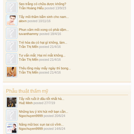
Sẹo trắng có chữa được không?
Trần Hoàng Hiếu
posted
13/9/23
Tẩy môi thâm bẩm sinh cho nam...
alovn
posted
10/11/16
Phun xăm môi xong có phải dặm...
tuvanthammy
posted
18/4/16
Trẻ hóa da có hại gì không, làm...
Trần Thị Mến
posted
21/4/16
Tư vấn mắt: Hai mí mắt không...
Trần Thị Mến
posted
21/4/16
Thêu lông mày mấy ngày thì bong...
Trần Thị Mến
posted
21/4/16
Phẫu thuật thẩm mỹ
Tẩy nốt ruồi ở đâu tốt nhất hà...
Huệ Minh
posted
27/7/19
Những lưu ý khi hút mỡ bạn cần...
Ngochuyen9999
posted
20/6/24
Nâng mũi bọc sụn tai có vĩnh...
Ngochuyen9999
posted
14/6/24