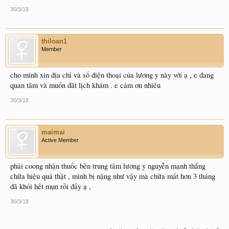
30/3/18
thiloan1
Member
cho mình xin địa chỉ và số điện thoại của lương y này với ạ , e đang
quan tâm và muốn đăt lịch khám . e cảm ơn nhiêu
30/3/18
maimai
Active Member
phải coong nhận thuốc bên trung tâm lương y nguyễn mạnh thắng
chữa hiệu quả thật , mình bị nặng như vậy mà chữa mất hơn 3 tháng
đã khỏi hết mụn rồi đấy ạ ,
30/3/18