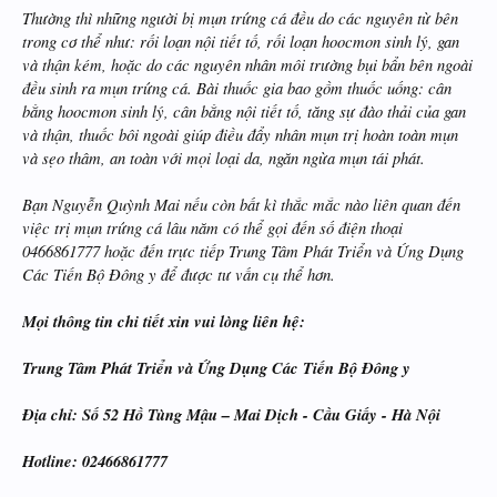
Thường thì những người bị mụn trứng cá đều do các nguyên từ bên
trong cơ thể như: rối loạn nội tiết tố, rối loạn hoocmon sinh lý, gan
và thận kém, hoặc do các nguyên nhân môi trường bụi bẩn bên ngoài
đều sinh ra mụn trứng cá. Bài thuốc gia bao gồm thuốc uống: cân
bằng hoocmon sinh lý, cân bằng nội tiết tố, tăng sự đào thải của gan
và thận, thuốc bôi ngoài giúp điều đẩy nhân mụn trị hoàn toàn mụn
và sẹo thâm, an toàn với mọi loại da, ngăn ngừa mụn tái phát.
Bạn Nguyễn Quỳnh Mai nếu còn bất kì thắc mắc nào liên quan đến
việc trị mụn trứng cá lâu năm có thể gọi đến số điện thoại
0466861777 hoặc đến trực tiếp Trung Tâm Phát Triển và Ứng Dụng
Các Tiến Bộ Đông y để được tư vấn cụ thể hơn.
Mọi thông tin chi tiết xin vui lòng liên hệ:
Trung Tâm Phát Triển và Ứng Dụng Các Tiến Bộ Đông y
Địa chỉ: Số 52 Hồ Tùng Mậu – Mai Dịch - Cầu Giấy - Hà Nội
Hotline: 02466861777