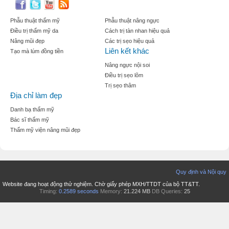
Phẫu thuật thẩm mỹ
Phẫu thuật nâng ngực
Điều trị thẩm mỹ da
Cách trị tàn nhan hiệu quả
Nâng mũi đẹp
Các trị sẹo hiệu quả
Liên kết khác
Tạo mà lúm đồng tiền
Nâng ngực nội soi
Điều trị sẹo lõm
Trị sẹo thâm
Địa chỉ làm đẹp
Danh bạ thẩm mỹ
Bác sĩ thẩm mỹ
Thẩm mỹ viện nâng mũi đẹp
Quy định và Nội quy
Website đang hoạt động thử nghiệm. Chờ giấy phép MXH/TTDT của bộ TT&TT.
Timing:
0.2589 seconds
Memory:
21.224 MB
DB Queries:
25