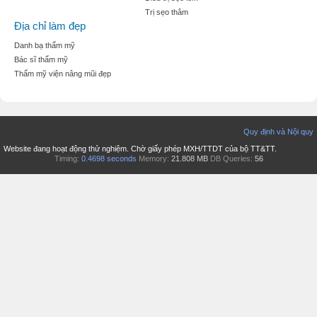
Trị sẹo thâm
Địa chỉ làm đẹp
Danh bạ thẩm mỹ
Bác sĩ thẩm mỹ
Thẩm mỹ viện nâng mũi đẹp
Quy định và Nội quy
Website đang hoạt động thử nghiệm. Chờ giấy phép MXH/TTDT của bộ TT&TT.
Timing:
0.4698 seconds
Memory:
21.808 MB
DB Queries:
56