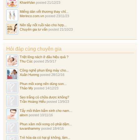
KhanhVan
posted
21/12/23
Miếng dán vết thương thay chỉ...
Merinco.com.vn
posted
23/11/23
Nên tẩy nốt ruồi nào cho hợp...
Chuyên gia tư vấn
posted
21/10/23
Hỏi đáp cùng chuyên gia
Triệt lông nách ở đâu hiệu quả ?
Thu Cúc
posted
25/3/17
Công nghệ phun lông mày cho...
Xuân Hương
posted
28/12/16
Phun môi xong nên dùng son...
Thảo My
posted
14/12/23
Sẹo trắng có chữa được không?
Trần Hoàng Hiếu
posted
13/9/23
Tẩy môi thâm bẩm sinh cho nam...
alovn
posted
10/11/16
Phun xăm môi xong có phải dặm...
tuvanthammy
posted
18/4/16
Trẻ hóa da có hại gì không, làm...