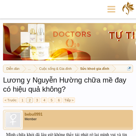
Diễn đàn
...
Cuộc sống & Gia đình
Sức khoẻ gia đình
Lương y Nguyễn Hường chữa mề đay
có hiệu quả không?
< Trước
1
2
3
4
5
6
Tiếp >
bebu0991
Member
Mình chữa khỏi đã lâu giờ không thấy tái phát rở lại mình vui và tin