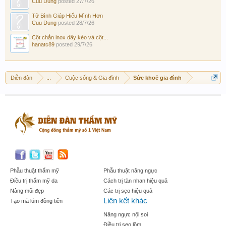
Cuu Dung
posted
27/7/26
Tử Bình Giúp Hiểu Mình Hơn
Cuu Dung
posted
28/7/26
Cột chắn inox dây kéo và cột...
hanatc89
posted
29/7/26
Diễn đàn
...
Cuộc sống & Gia đình
Sức khoẻ gia đình
Phẫu thuật thẩm mỹ
Phẫu thuật nâng ngực
Điều trị thẩm mỹ da
Cách trị tàn nhan hiệu quả
Nâng mũi đẹp
Các trị sẹo hiệu quả
Liên kết khác
Tạo mà lúm đồng tiền
Nâng ngực nội soi
Điều trị sẹo lõm