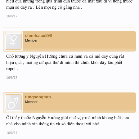
hiệu quả nhưng trong quá trình dùn thuốc da mặt xấu đi vì uống thuốc
mụn sẽ đẩy ra , Lên mọi ng cố gắng nha .
16/6/17
chimhaiau898
Member
Chỗ lương y Nguyễn Hường chưa cả mụn và cả mề đay cũng rất
hiệu quả , mọi ng cứ qua thử đi mình thì chữa khỏi đây lâu phết
ropof .
16/6/17
tungsongmtp
Member
Ôi thầy thuốc Nguyễn Hường giỏi như vậy mà mình không biết , cả
nhà cho mình xin thông tin và số điện thoại với nhé .
16/6/17