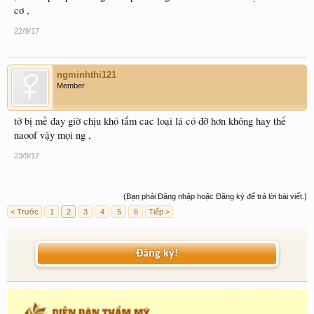
cơ ,
22/9/17
ngminhthi121
Member
tớ bị mề đay giờ chịu khó tắm cac loại lá có đỡ hơn không hay thế
naoof vậy mọi ng ,
23/9/17
(Bạn phải Đăng nhập hoặc Đăng ký để trả lời bài viết.)
< Trước
1
2
3
4
5
6
Tiếp >
Đăng ký!