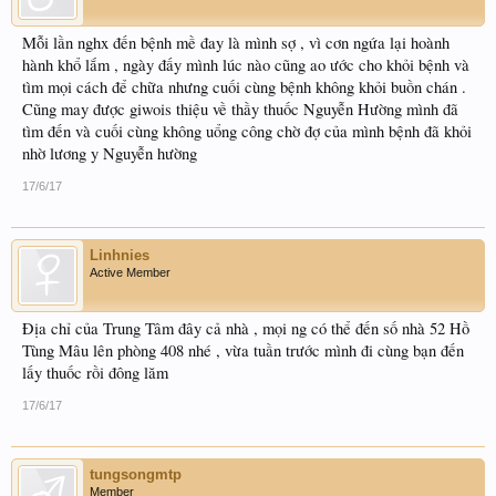
Mỗi lần nghx đến bệnh mề đay là mình sợ , vì cơn ngứa lại hoành
hành khổ lắm , ngày đấy mình lúc nào cũng ao ước cho khỏi bệnh và
tìm mọi cách để chữa nhưng cuối cùng bệnh không khỏi buồn chán .
Cũng may được giwois thiệu về thầy thuốc Nguyễn Hường mình đã
tìm đến và cuối cùng không uổng công chờ đợ của mình bệnh đã khỏi
nhờ lương y Nguyễn hường
17/6/17
Linhnies
Active Member
Địa chỉ của Trung Tâm đây cả nhà , mọi ng có thể đến số nhà 52 Hồ
Tùng Mâu lên phòng 408 nhé , vừa tuần trước mình đi cùng bạn đến
lấy thuốc rồi đông lăm
17/6/17
tungsongmtp
Member