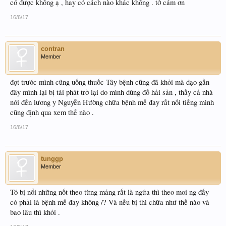
có được không ạ , hay có cách nào khác không . tớ cám ơn
16/6/17
contran
Member
đợt trước mình cũng uống thuốc Tây bệnh cũng đã khỏi mà dạo gần
đây mình lại bị tái phát trở lại do mình dùng đồ hải sản , thấy cả nhà
nói đến lương y Nguyễn Hường chữa bệnh mề đay rất nổi tiếng mình
cũng định qua xem thế nào .
16/6/17
tunggp
Member
Tó bị nổi những nốt theo từng mảng rất là ngứa thì theo moi ng đấy
có phải là bệnh mề đay không /? Và nếu bị thì chữa như thế nào và
bao lâu thì khỏi .