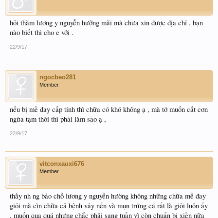
hỏi thăm lương y nguyễn hưỡng mãi mà chưa xin được địa chỉ , bạn
nào biết thì cho e với .
22/9/17
ngocbeo281
Member
nếu bị mề đay cấp tính thì chữa có khó không ạ , mà tớ muốn cắt cơn
ngứa tạm thời thì phải làm sao ạ ,
22/9/17
vitconxauxi676
Member
thấy nh ng bảo chỗ lương y nguyễn hường không những chữa mề đay
giỏi mà cìn chữa cả bệnh vảy nến và mụn trứng cá rất là giỏi luôn ấy
, muốn qua quá nhưng chắc phải sang tuần vì còn chuẩn bị xiền nữa