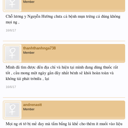
Member
Chỗ lương y Nguyễn Hường chưa cả bệnh mụn trứng cá đúng không
mọi ng ,
16/6/17
thanhthanhnga738
Member
Mình đã tìm được đến địa chỉ và hiện tại mình đang dùng thuốc rất
tốt , cầu mong một ngày gần đây nhất bénh sẽ khỏi hoàn toàn và
không tái phát trởnữa , lại
16/6/17
andrenastt
Member
Mọi ng ơi tớ bị mề đay mà tắm bắng lá khế cho thêm ít muối vào liệu