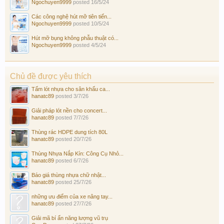
Ngochuyen9999
posted
16/5/24
Các công nghệ hút mỡ tiên tiến...
Ngochuyen9999
posted
10/5/24
Hút mỡ bụng không phẫu thuật có...
Ngochuyen9999
posted
4/5/24
Chủ đề được yêu thích
Tấm lót nhựa cho sân khấu ca...
hanatc89
posted
3/7/26
Giải pháp lót nền cho concert...
hanatc89
posted
7/7/26
Thùng rác HDPE dung tích 80L
hanatc89
posted
20/7/26
Thùng Nhựa Nắp Kín: Công Cụ Nhỏ...
hanatc89
posted
6/7/26
Báo giá thùng nhựa chữ nhật...
hanatc89
posted
25/7/26
những ưu điểm của xe nâng tay...
hanatc89
posted
27/7/26
Giải mã bí ẩn năng lượng vũ trụ