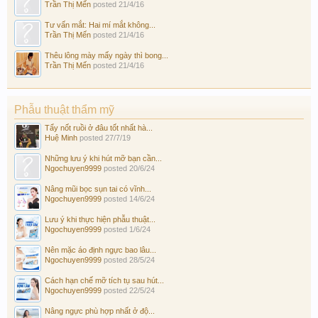
Trần Thị Mến
posted
21/4/16
Tư vấn mắt: Hai mí mắt không...
Trần Thị Mến
posted
21/4/16
Thêu lông mày mấy ngày thì bong...
Trần Thị Mến
posted
21/4/16
Phẫu thuật thẩm mỹ
Tẩy nốt ruồi ở đâu tốt nhất hà...
Huệ Minh
posted
27/7/19
Những lưu ý khi hút mỡ bạn cần...
Ngochuyen9999
posted
20/6/24
Nâng mũi bọc sụn tai có vĩnh...
Ngochuyen9999
posted
14/6/24
Lưu ý khi thực hiện phẫu thuật...
Ngochuyen9999
posted
1/6/24
Nên mặc áo định ngực bao lâu...
Ngochuyen9999
posted
28/5/24
Cách hạn chế mỡ tích tụ sau hút...
Ngochuyen9999
posted
22/5/24
Nâng ngực phù hợp nhất ở độ...