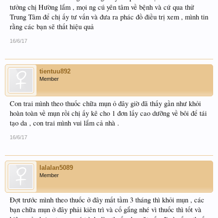
tưởng chị Hường lắm , mọi ng cú yên tâm về bệnh và cứ qua thử
Trung Tâm để chị ấy tư vấn và đưa ra phác đồ điều trị xem , mình tin
rằng các bạn sẽ thất hiệu quả
16/6/17
tientuu892
Member
Con trai mình theo thuốc chữa mụn ỏ đây giờ đã thấy gần như khỏi
hoàn toàn về mụn rồi chị ấy kê cho 1 đơn lấy cao dưỡng về bôi để tái
tạo da , con trai mình vui lắm cả nhà .
16/6/17
lalalan5089
Member
Đợt trước mình theo thuốc ở đây mất tầm 3 tháng thì khỏi mụn , các
bạn chữa mụn ở đây phải kiên trì và cố gắng nhé vì thuốc thì tốt và