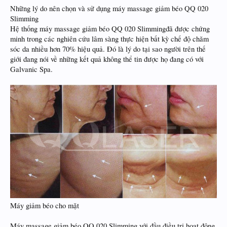
Những lý do nên chọn và sử dụng máy massage giảm béo QQ 020
Slimming
Hệ thống máy massage giảm béo QQ 020 Slimmingđã được chứng
minh trong các nghiên cứu lâm sàng thực hiện bất kỳ chế độ chăm
sóc da nhiều hơn 70% hiệu quả. Đó là lý do tại sao người trên thế
giới đang nói về những kết quả không thể tin được họ đang có với
Galvanic Spa.
Máy giảm béo cho mặt
Máy massage giảm béo QQ 020 Slimming với đầu điều trị hoạt động