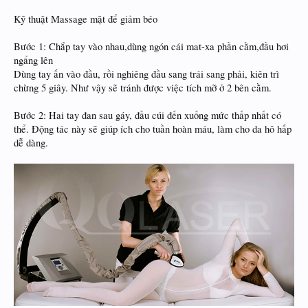
Kỹ thuật Massage mặt để giảm béo
Bước 1: Chắp tay vào nhau,dùng ngón cái mat-xa phần cằm,đầu hơi
ngẩng lên
Dùng tay ấn vào đầu, rồi nghiêng đầu sang trái sang phải, kiên trì
chừng 5 giây. Như vậy sẽ tránh được việc tích mỡ ở 2 bên cằm.
Bước 2: Hai tay đan sau gáy, đầu cúi đến xuống mức thấp nhất có
thể. Động tác này sẽ giúp ích cho tuần hoàn máu, làm cho da hô hấp
dễ dàng.