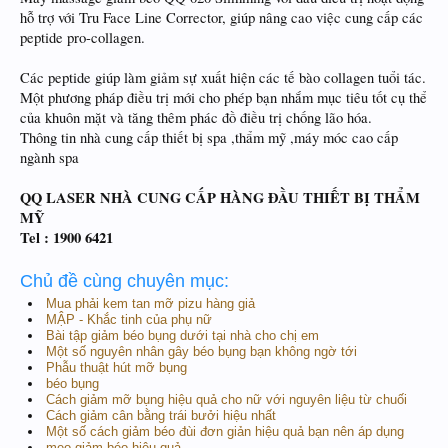
hỗ trợ với Tru Face Line Corrector, giúp nâng cao việc cung cấp các
peptide pro-collagen.
Các peptide giúp làm giảm sự xuất hiện các tế bào collagen tuổi tác.
Một phương pháp điều trị mới cho phép bạn nhắm mục tiêu tốt cụ thể
của khuôn mặt và tăng thêm phác đồ điều trị chống lão hóa.
Thông tin nhà cung cấp thiết bị spa ,thẩm mỹ ,máy móc cao cấp
ngành spa
QQ LASER NHÀ CUNG CẤP HÀNG ĐẦU THIẾT BỊ THẨM
MỸ
Tel : 1900 6421
Chủ đề cùng chuyên mục:
Mua phải kem tan mỡ pizu hàng giả
MẬP - Khắc tinh của phụ nữ
Bài tập giảm béo bụng dưới tại nhà cho chị em
Một số nguyên nhân gây béo bụng bạn không ngờ tới
Phẫu thuật hút mỡ bụng
béo bụng
Cách giảm mỡ bụng hiệu quả cho nữ với nguyên liệu từ chuối
Cách giảm cân bằng trái bưởi hiệu nhất
Một số cách giảm béo đùi đơn giản hiệu quả bạn nên áp dụng
mẹo giảm béo hiệu quả