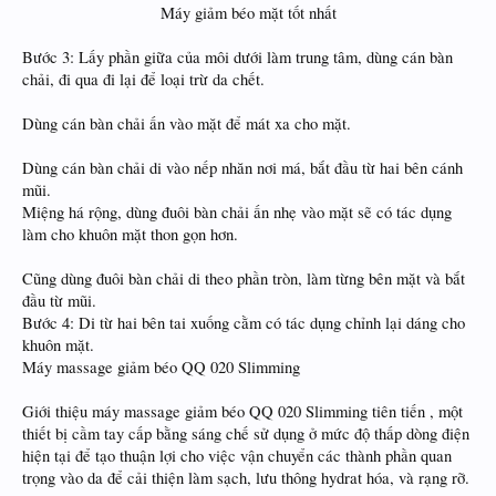
Máy giảm béo mặt tốt nhất​
Bước 3: Lấy phần giữa của môi dưới làm trung tâm, dùng cán bàn
chải, đi qua đi lại để loại trừ da chết.
Dùng cán bàn chải ấn vào mặt để mát xa cho mặt.
Dùng cán bàn chải di vào nếp nhăn nơi má, bắt đầu từ hai bên cánh
mũi.
Miệng há rộng, dùng đuôi bàn chải ấn nhẹ vào mặt sẽ có tác dụng
làm cho khuôn mặt thon gọn hơn.
Cũng dùng đuôi bàn chải di theo phần tròn, làm từng bên mặt và bắt
đầu từ mũi.
Bước 4: Di từ hai bên tai xuống cằm có tác dụng chỉnh lại dáng cho
khuôn mặt.
Máy massage giảm béo QQ 020 Slimming
Giới thiệu máy massage giảm béo QQ 020 Slimming tiên tiến , một
thiết bị cầm tay cấp bằng sáng chế sử dụng ở mức độ thấp dòng điện
hiện tại để tạo thuận lợi cho việc vận chuyển các thành phần quan
trọng vào da để cải thiện làm sạch, lưu thông hydrat hóa, và rạng rỡ.