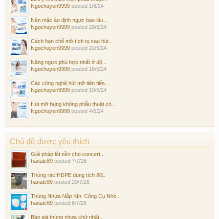
Ngochuyen9999
posted
1/6/24
Nên mặc áo định ngực bao lâu...
Ngochuyen9999
posted
28/5/24
Cách hạn chế mỡ tích tụ sau hút...
Ngochuyen9999
posted
22/5/24
Nâng ngực phù hợp nhất ở độ...
Ngochuyen9999
posted
16/5/24
Các công nghệ hút mỡ tiên tiến...
Ngochuyen9999
posted
10/5/24
Hút mỡ bụng không phẫu thuật có...
Ngochuyen9999
posted
4/5/24
Chủ đề được yêu thích
Giải pháp lót nền cho concert...
hanatc89
posted
7/7/26
Thùng rác HDPE dung tích 80L
hanatc89
posted
20/7/26
Thùng Nhựa Nắp Kín: Công Cụ Nhỏ...
hanatc89
posted
6/7/26
Báo giá thùng nhựa chữ nhật...