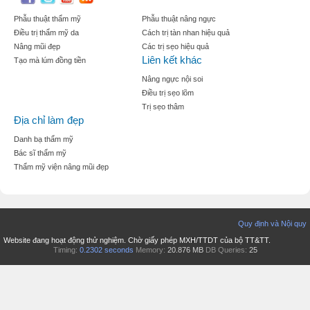
Phẫu thuật thẩm mỹ
Phẫu thuật nâng ngực
Điều trị thẩm mỹ da
Cách trị tàn nhan hiệu quả
Nâng mũi đẹp
Các trị sẹo hiệu quả
Liên kết khác
Tạo mà lúm đồng tiền
Nâng ngực nội soi
Điều trị sẹo lõm
Trị sẹo thâm
Địa chỉ làm đẹp
Danh bạ thẩm mỹ
Bác sĩ thẩm mỹ
Thẩm mỹ viện nâng mũi đẹp
Quy định và Nội quy
Website đang hoạt động thử nghiệm. Chờ giấy phép MXH/TTDT của bộ TT&TT.
Timing:
0.2302 seconds
Memory:
20.876 MB
DB Queries:
25