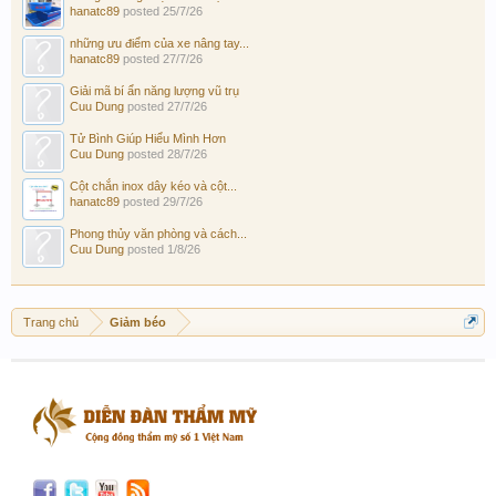
hanatc89
posted
25/7/26
những ưu điểm của xe nâng tay...
hanatc89
posted
27/7/26
Giải mã bí ẩn năng lượng vũ trụ
Cuu Dung
posted
27/7/26
Tử Bình Giúp Hiểu Mình Hơn
Cuu Dung
posted
28/7/26
Cột chắn inox dây kéo và cột...
hanatc89
posted
29/7/26
Phong thủy văn phòng và cách...
Cuu Dung
posted
1/8/26
Trang chủ
Giảm béo