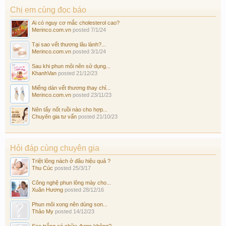
Chị em cùng đọc báo
Ai có nguy cơ mắc cholesterol cao?
Merinco.com.vn
posted
7/1/24
Tại sao vết thương lâu lành?...
Merinco.com.vn
posted
3/1/24
Sau khi phun môi nên sử dụng...
KhanhVan
posted
21/12/23
Miếng dán vết thương thay chỉ...
Merinco.com.vn
posted
23/11/23
Nên tẩy nốt ruồi nào cho hợp...
Chuyên gia tư vấn
posted
21/10/23
Hỏi đáp cùng chuyên gia
Triệt lông nách ở đâu hiệu quả ?
Thu Cúc
posted
25/3/17
Công nghệ phun lông mày cho...
Xuân Hương
posted
28/12/16
Phun môi xong nên dùng son...
Thảo My
posted
14/12/23
Sẹo trắng có chữa được không?