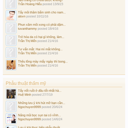
Trần Hoàng Hiếu
posted
13/9/23
Tẩy môi thâm bẩm sinh cho nam...
alovn
posted
10/11/16
Phun xăm môi xong có phải dặm...
tuvanthammy
posted
18/4/16
Trẻ hóa da có hại gì không, làm...
Trần Thị Mến
posted
21/4/16
Tư vấn mắt: Hai mí mắt không...
Trần Thị Mến
posted
21/4/16
Thêu lông mày mấy ngày thì bong...
Trần Thị Mến
posted
21/4/16
Phẫu thuật thẩm mỹ
Tẩy nốt ruồi ở đâu tốt nhất hà...
Huệ Minh
posted
27/7/19
Những lưu ý khi hút mỡ bạn cần...
Ngochuyen9999
posted
20/6/24
Nâng mũi bọc sụn tai có vĩnh...
Ngochuyen9999
posted
14/6/24
Lưu ý khi thực hiện phẫu thuật...