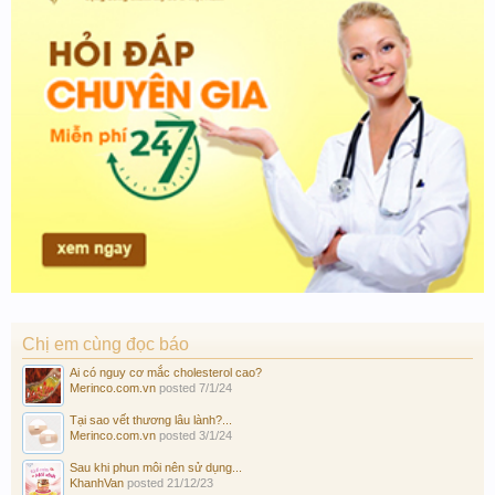
Chị em cùng đọc báo
Ai có nguy cơ mắc cholesterol cao?
Merinco.com.vn
posted
7/1/24
Tại sao vết thương lâu lành?...
Merinco.com.vn
posted
3/1/24
Sau khi phun môi nên sử dụng...
KhanhVan
posted
21/12/23