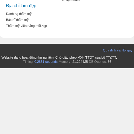
Địa chỉ làm đẹp
Danh bạ thẩm mỹ
Bác sĩ thẩm mỹ
Thẩm mỹ viện nâng mũi đẹp
Quy định và Nội quy
Website đang hoạt động thử nghiệm. Chờ giấy phép MXH/TTDT của bộ TT&TT.
Timing:
0.2831 seconds
Memory:
21.224 MB
DB Queries:
56