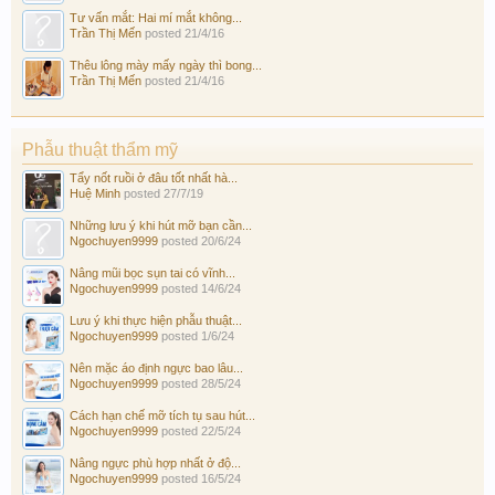
Tư vấn mắt: Hai mí mắt không...
Trần Thị Mến
posted
21/4/16
Thêu lông mày mấy ngày thì bong...
Trần Thị Mến
posted
21/4/16
Phẫu thuật thẩm mỹ
Tẩy nốt ruồi ở đâu tốt nhất hà...
Huệ Minh
posted
27/7/19
Những lưu ý khi hút mỡ bạn cần...
Ngochuyen9999
posted
20/6/24
Nâng mũi bọc sụn tai có vĩnh...
Ngochuyen9999
posted
14/6/24
Lưu ý khi thực hiện phẫu thuật...
Ngochuyen9999
posted
1/6/24
Nên mặc áo định ngực bao lâu...
Ngochuyen9999
posted
28/5/24
Cách hạn chế mỡ tích tụ sau hút...
Ngochuyen9999
posted
22/5/24
Nâng ngực phù hợp nhất ở độ...
Ngochuyen9999
posted
16/5/24