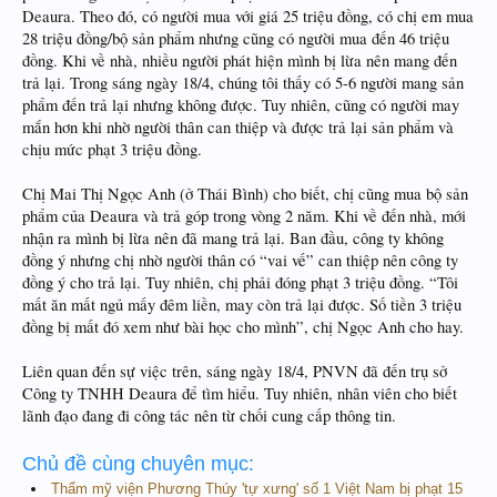
Deaura. Theo đó, có người mua với giá 25 triệu đồng, có chị em mua
28 triệu đồng/bộ sản phẩm nhưng cũng có người mua đến 46 triệu
đồng. Khi về nhà, nhiều người phát hiện mình bị lừa nên mang đến
trả lại. Trong sáng ngày 18/4, chúng tôi thấy có 5-6 người mang sản
phẩm đến trả lại nhưng không được. Tuy nhiên, cũng có người may
mắn hơn khi nhờ người thân can thiệp và được trả lại sản phẩm và
chịu mức phạt 3 triệu đồng.
Chị Mai Thị Ngọc Anh (ở Thái Bình) cho biết, chị cũng mua bộ sản
phẩm của Deaura và trả góp trong vòng 2 năm. Khi về đến nhà, mới
nhận ra mình bị lừa nên đã mang trả lại. Ban đầu, công ty không
đồng ý nhưng chị nhờ người thân có “vai vế” can thiệp nên công ty
đồng ý cho trả lại. Tuy nhiên, chị phải đóng phạt 3 triệu đồng. “Tôi
mất ăn mất ngủ mấy đêm liền, may còn trả lại được. Số tiền 3 triệu
đồng bị mất đó xem như bài học cho mình”, chị Ngọc Anh cho hay.
Liên quan đến sự việc trên, sáng ngày 18/4, PNVN đã đến trụ sở
Công ty TNHH Deaura để tìm hiểu. Tuy nhiên, nhân viên cho biết
lãnh đạo đang đi công tác nên từ chối cung cấp thông tin.
Chủ đề cùng chuyên mục:
Thẩm mỹ viện Phương Thúy 'tự xưng' số 1 Việt Nam bị phạt 15