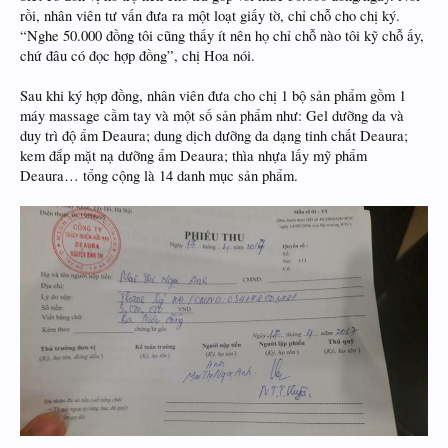
rồi, nhân viên tư vấn đưa ra một loạt giấy tờ, chỉ chỗ cho chị ký.
“Nghe 50.000 đồng tôi cũng thấy ít nên họ chỉ chỗ nào tôi kỹ chỗ ấy,
chứ đâu có đọc hợp đồng”, chị Hoa nói.
Sau khi ký hợp đồng, nhân viên đưa cho chị 1 bộ sản phẩm gồm 1
máy massage cầm tay và một số sản phẩm như: Gel dưỡng da và
duy trì độ ẩm Deaura; dung dịch dưỡng da dạng tinh chất Deaura;
kem đắp mặt nạ dưỡng ẩm Deaura; thìa nhựa lấy mỹ phẩm
Deaura… tổng cộng là 14 danh mục sản phẩm.