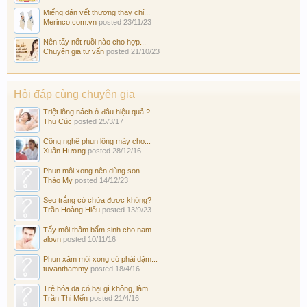
Miếng dán vết thương thay chỉ...
Merinco.com.vn
posted
23/11/23
Nên tẩy nốt ruồi nào cho hợp...
Chuyên gia tư vấn
posted
21/10/23
Hỏi đáp cùng chuyên gia
Triệt lông nách ở đâu hiệu quả ?
Thu Cúc
posted
25/3/17
Công nghệ phun lông mày cho...
Xuân Hương
posted
28/12/16
Phun môi xong nên dùng son...
Thảo My
posted
14/12/23
Sẹo trắng có chữa được không?
Trần Hoàng Hiếu
posted
13/9/23
Tẩy môi thâm bẩm sinh cho nam...
alovn
posted
10/11/16
Phun xăm môi xong có phải dặm...
tuvanthammy
posted
18/4/16
Trẻ hóa da có hại gì không, làm...
Trần Thị Mến
posted
21/4/16