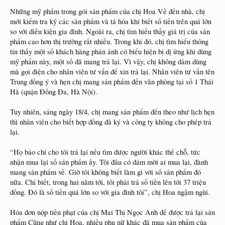
Những mỹ phẩm trong gói sản phẩm của chị Hoa Về đến nhà, chị
mới kiểm tra kỹ các sản phẩm và tá hỏa khi biết số tiền trên quá lớn
so với điều kiện gia đình. Ngoài ra, chị tìm hiểu thấy giá trị của sản
phẩm cao hơn thị trường rất nhiều. Trong khi đó, chị tìm hiểu thông
tin thấy một số khách hàng phản ánh có biểu hiện bị dị ứng khi dùng
mỹ phẩm này, một số đã mang trả lại. Vì vậy, chị không dám dùng
mà gọi điện cho nhân viên tư vấn để xin trả lại. Nhân viên tư vấn tên
Trung đồng ý và hẹn chị mang sản phẩm đến văn phòng tại số 1 Thái
Hà (quận Đống Đa, Hà Nội).
Tuy nhiên, sáng ngày 18/4, chị mang sản phẩm đến theo như lịch hẹn
thì nhân viên cho biết hợp đồng đã ký và công ty không cho phép trả
lại.
“Họ bảo chỉ cho tôi trả lại nếu tìm được người khác thế chỗ, tức
nhận mua lại số sản phẩm ấy. Tôi đâu có dám mời ai mua lại, đành
mang sản phẩm về. Giờ tôi không biết làm gì với số sản phẩm đó
nữa. Chỉ biết, trong hai năm tới, tôi phải trả số tiền lên tới 37 triệu
đồng. Đó là số tiền quá lớn so với gia đình tôi”, chị Hoa ngậm ngùi.
Hóa đơn nộp tiền phạt của chị Mai Thị Ngọc Anh để được trả lại sản
phẩm Cũng như chị Hoa, nhiều phụ nữ khác đã mua sản phẩm của