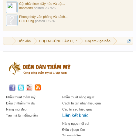
Cột chắn inox dây kéo và cột...
hanatc89
posted
29/7/26
Phong thủy văn phòng và cách...
Cuu Dung
posted
1/8/26
...
Diễn đàn
CHỊ EM CÙNG LÀM ĐẸP
Chị em đọc báo
Phẫu thuật thẩm mỹ
Phẫu thuật nâng ngực
Điều trị thẩm mỹ da
Cách trị tàn nhan hiệu quả
Nâng mũi đẹp
Các trị sẹo hiệu quả
Liên kết khác
Tạo mà lúm đồng tiền
Nâng ngực nội soi
Điều trị sẹo lõm
Trị sẹo thâm