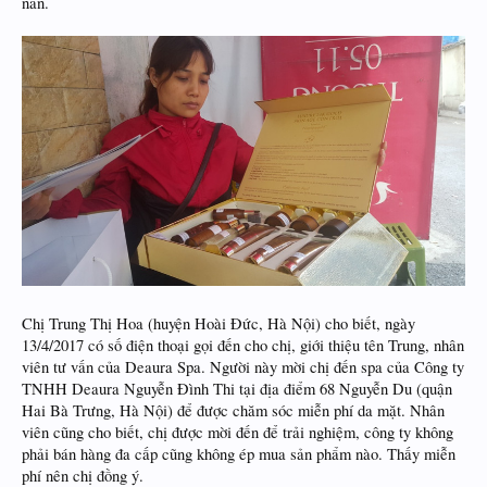
nan.
Chị Trung Thị Hoa (huyện Hoài Đức, Hà Nội) cho biết, ngày
13/4/2017 có số điện thoại gọi đến cho chị, giới thiệu tên Trung, nhân
viên tư vấn của Deaura Spa. Người này mời chị đến spa của Công ty
TNHH Deaura Nguyễn Đình Thi tại địa điểm 68 Nguyễn Du (quận
Hai Bà Trưng, Hà Nội) để được chăm sóc miễn phí da mặt. Nhân
viên cũng cho biết, chị được mời đến để trải nghiệm, công ty không
phải bán hàng đa cấp cũng không ép mua sản phẩm nào. Thấy miễn
phí nên chị đồng ý.