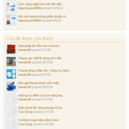
Các công nghệ hút mỡ tiên tiến...
Ngochuyen9999
posted
10/5/24
Hút mỡ bụng không phẫu thuật có...
Ngochuyen9999
posted
4/5/24
Chủ đề được yêu thích
Giải pháp lót nền cho concert...
hanatc89
posted
7/7/26
Thùng rác HDPE dung tích 80L
hanatc89
posted
20/7/26
Thùng Nhựa Nắp Kín: Công Cụ Nhỏ...
hanatc89
posted
6/7/26
Báo giá thùng nhựa chữ nhật...
hanatc89
posted
25/7/26
những ưu điểm của xe nâng tay...
hanatc89
posted
27/7/26
Giải mã bí ẩn năng lượng vũ trụ
Cuu Dung
posted
27/7/26
Tử Bình Giúp Hiểu Mình Hơn
Cuu Dung
posted
28/7/26