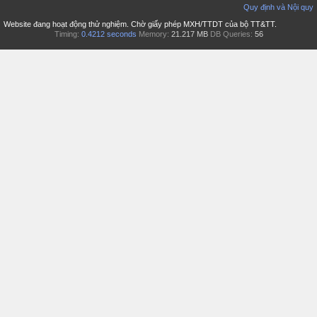
Quy định và Nội quy
Website đang hoạt động thử nghiệm. Chờ giấy phép MXH/TTDT của bộ TT&TT.
Timing:
0.4212 seconds
Memory:
21.217 MB
DB Queries:
56