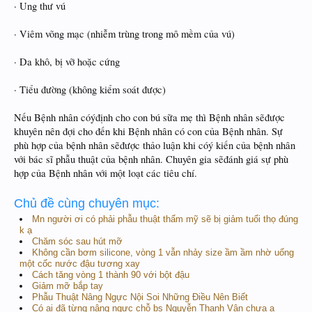
· Ung thư vú
· Viêm võng mạc (nhiễm trùng trong mô mềm của vú)
· Da khô, bị vỡ hoặc cứng
· Tiểu đường (không kiểm soát được)
Nếu Bệnh nhân cóýđịnh cho con bú sữa mẹ thì Bệnh nhân sẽđược
khuyên nên đợi cho đến khi Bệnh nhân có con của Bệnh nhân. Sự
phù hợp của bệnh nhân sẽđược thảo luận khi cóý kiến của bệnh nhân
với bác sĩ phẫu thuật của bệnh nhân. Chuyên gia sẽđánh giá sự phù
hợp của Bệnh nhân với một loạt các tiêu chí.
Chủ đề cùng chuyên mục:
Mn người ơi có phải phẫu thuật thẩm mỹ sẽ bị giảm tuổi thọ đúng
k ạ
Chăm sóc sau hút mỡ
Không cần bơm silicone, vòng 1 vẫn nhảy size ầm ầm nhờ uống
một cốc nước đậu tương xay
Cách tăng vòng 1 thành 90 với bột đậu
Giảm mỡ bắp tay
Phẫu Thuật Nâng Ngực Nội Soi Những Điều Nên Biết
Có ai đã từng nâng ngực chỗ bs Nguyễn Thanh Vân chưa ạ