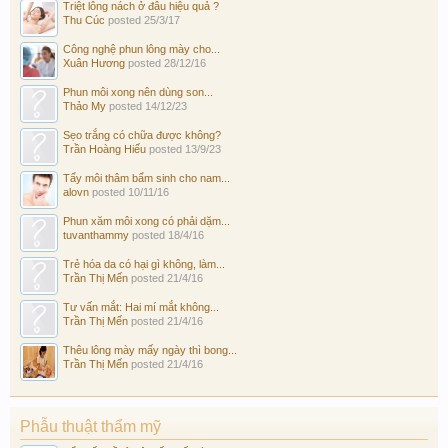
Triệt lông nách ở đâu hiệu quả ?
Thu Cúc
posted
25/3/17
Công nghệ phun lông mày cho...
Xuân Hương
posted
28/12/16
Phun môi xong nên dùng son...
Thảo My
posted
14/12/23
Sẹo trắng có chữa được không?
Trần Hoàng Hiếu
posted
13/9/23
Tẩy môi thâm bẩm sinh cho nam...
alovn
posted
10/11/16
Phun xăm môi xong có phải dặm...
tuvanthammy
posted
18/4/16
Trẻ hóa da có hại gì không, làm...
Trần Thị Mến
posted
21/4/16
Tư vấn mắt: Hai mí mắt không...
Trần Thị Mến
posted
21/4/16
Thêu lông mày mấy ngày thì bong...
Trần Thị Mến
posted
21/4/16
Phẫu thuật thẩm mỹ