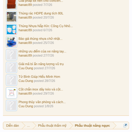
Giải pháp lót nền cho concert...
hanatc89
posted
7/7/26
Thùng rác HDPE dung tích 80L
hanatc89
posted
20/7/26
Thùng Nhựa Nắp Kín: Công Cụ Nhỏ...
hanatc89
posted
6/7/26
Báo giá thùng nhựa chữ nhật...
hanatc89
posted
25/7/26
những ưu điểm của xe nâng tay...
hanatc89
posted
27/7/26
Giải mã bí ẩn năng lượng vũ trụ
Cuu Dung
posted
27/7/26
Tử Bình Giúp Hiểu Mình Hơn
Cuu Dung
posted
28/7/26
Cột chắn inox dây kéo và cột...
hanatc89
posted
29/7/26
Phong thủy văn phòng và cách...
Cuu Dung
posted
1/8/26
Diễn đàn
...
Phẫu thuật thẩm mỹ
Phẫu thuật nâng ngực