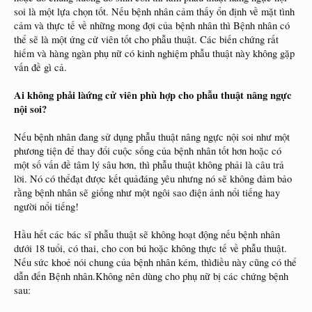
soi là một lựa chọn tốt. Nếu bệnh nhân cảm thấy ổn định về mặt tình
cảm và thực tế về những mong đợi của bệnh nhân thì Bệnh nhân có
thể sẽ là một ứng cử viên tốt cho phẫu thuật. Các biến chứng rất
hiếm và hàng ngàn phụ nữ có kinh nghiệm phẫu thuật này không gặp
vấn đề gì cả.
Ai không phải làứng cử viên phù hợp cho phẫu thuật nâng ngực
nội soi?
Nếu bệnh nhân đang sử dụng phẫu thuật nâng ngực nội soi như một
phương tiện để thay đổi cuộc sống của bệnh nhân tốt hơn hoặc có
một số vấn đề tâm lý sâu hơn, thì phẫu thuật không phải là câu trả
lời. Nó có thểđạt được kết quảđáng yêu nhưng nó sẽ không đảm bảo
rằng bệnh nhân sẽ giống như một ngôi sao điện ảnh nổi tiếng hay
người nổi tiếng!
Hầu hết các bác sĩ phẫu thuật sẽ không hoạt động nếu bệnh nhân
dưới 18 tuổi, có thai, cho con bú hoặc không thực tế về phẫu thuật.
Nếu sức khoẻ nói chung của bệnh nhân kém, thìđiều này cũng có thể
dẫn đến Bệnh nhân.Không nên dùng cho phụ nữ bị các chứng bệnh
sau: