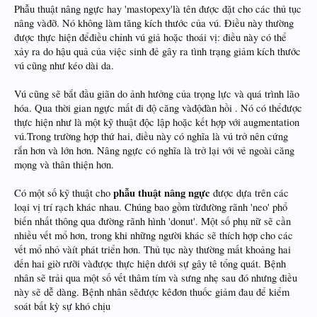
Phẫu thuật nâng ngực hay 'mastopexy'là tên được đặt cho các thủ tục
nâng vàđỡ. Nó không làm tăng kích thước của vú. Điều này thường
được thực hiện đểđiều chỉnh vú giả hoặc thoái vị: điều này có thể
xảy ra do hậu quả của việc sinh đẻ gây ra tình trạng giảm kích thước
vú cũng như kéo dài da.
Vú cũng sẽ bắt đầu giãn do ảnh hưởng của trọng lực và quá trình lão
hóa. Qua thời gian ngực mất đi độ căng vàđộđàn hồi . Nó có thểđược
thực hiện như là một kỹ thuật độc lập hoặc kết hợp với augmentation
vú.Trong trường hợp thứ hai, điều này có nghĩa là vú trở nên cứng
rắn hơn và lớn hơn. Nâng ngực có nghĩa là trở lại với vẻ ngoài căng
mọng và thân thiện hơn.
phẫu thuật nâng ngực
Có một số kỹ thuật cho
được dựa trên các
loại vị trí rạch khác nhau. Chúng bao gồm từđường rãnh 'neo' phổ
biến nhất thông qua đường rãnh hình 'donut'. Một số phụ nữ sẽ cần
nhiều vết mổ hơn, trong khi những người khác sẽ thích hợp cho các
vết mổ nhỏ vàít phát triển hơn. Thủ tục này thường mất khoảng hai
đến hai giờ rưỡi vàđược thực hiện dưới sự gây tê tổng quát. Bệnh
nhân sẽ trải qua một số vết thâm tím và sưng nhẹ sau đó nhưng điều
này sẽ dễ dàng. Bệnh nhân sẽđược kêđơn thuốc giảm đau để kiểm
soát bất kỳ sự khó chịu