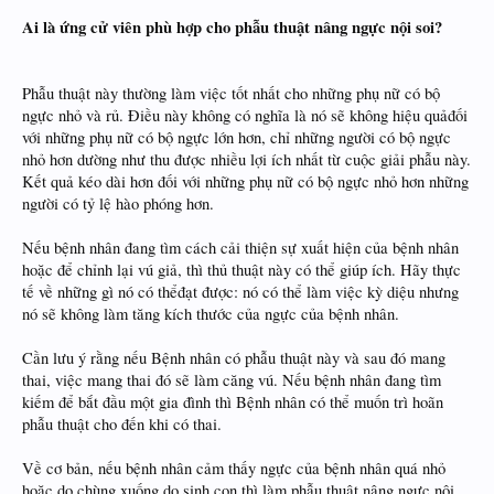
Ai là ứng cử viên phù hợp cho phẫu thuật nâng ngực nội soi?
​
Phẫu thuật này thường làm việc tốt nhất cho những phụ nữ có bộ
ngực nhỏ và rủ. Điều này không có nghĩa là nó sẽ không hiệu quảđối
với những phụ nữ có bộ ngực lớn hơn, chỉ những người có bộ ngực
nhỏ hơn dường như thu được nhiều lợi ích nhất từ cuộc giải phẫu này.
Kết quả kéo dài hơn đối với những phụ nữ có bộ ngực nhỏ hơn những
người có tỷ lệ hào phóng hơn.
Nếu bệnh nhân đang tìm cách cải thiện sự xuất hiện của bệnh nhân
hoặc để chỉnh lại vú giả, thì thủ thuật này có thể giúp ích. Hãy thực
tế về những gì nó có thểđạt được: nó có thể làm việc kỳ diệu nhưng
nó sẽ không làm tăng kích thước của ngực của bệnh nhân.
Cần lưu ý rằng nếu Bệnh nhân có phẫu thuật này và sau đó mang
thai, việc mang thai đó sẽ làm căng vú. Nếu bệnh nhân đang tìm
kiếm để bắt đầu một gia đình thì Bệnh nhân có thể muốn trì hoãn
phẫu thuật cho đến khi có thai.
Về cơ bản, nếu bệnh nhân cảm thấy ngực của bệnh nhân quá nhỏ
hoặc do chùng xuống do sinh con thì làm phẫu thuật nâng ngực nội