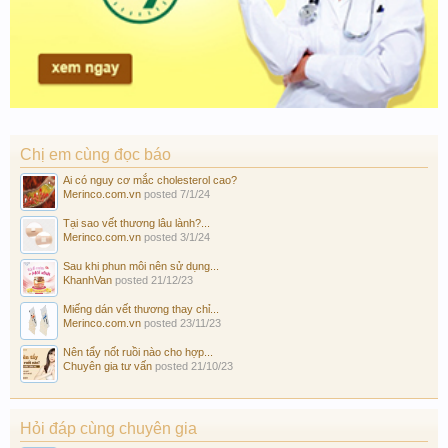
Chị em cùng đọc báo
Ai có nguy cơ mắc cholesterol cao?
Merinco.com.vn
posted
7/1/24
Tại sao vết thương lâu lành?...
Merinco.com.vn
posted
3/1/24
Sau khi phun môi nên sử dụng...
KhanhVan
posted
21/12/23
Miếng dán vết thương thay chỉ...
Merinco.com.vn
posted
23/11/23
Nên tẩy nốt ruồi nào cho hợp...
Chuyên gia tư vấn
posted
21/10/23
Hỏi đáp cùng chuyên gia