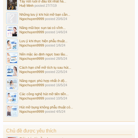
Tẩy nốt ruồi ở đâu tốt nhất hà...
Huệ Minh
posted
27/7/19
Những lưu ý khi hút mỡ bạn cần...
Ngochuyen9999
posted
20/6/24
Nâng mũi bọc sụn tai có vĩnh...
Ngochuyen9999
posted
14/6/24
Lưu ý khi thực hiện phẫu thuật...
Ngochuyen9999
posted
1/6/24
Nên mặc áo định ngực bao lâu...
Ngochuyen9999
posted
28/5/24
Cách hạn chế mỡ tích tụ sau hút...
Ngochuyen9999
posted
22/5/24
Nâng ngực phù hợp nhất ở độ...
Ngochuyen9999
posted
16/5/24
Các công nghệ hút mỡ tiên tiến...
Ngochuyen9999
posted
10/5/24
Hút mỡ bụng không phẫu thuật có...
Ngochuyen9999
posted
4/5/24
Chủ đề được yêu thích