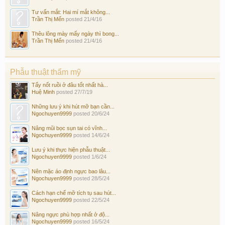
Tư vấn mắt: Hai mí mắt không...
Trần Thị Mến
posted
21/4/16
Thêu lông mày mấy ngày thì bong...
Trần Thị Mến
posted
21/4/16
Phẫu thuật thẩm mỹ
Tẩy nốt ruồi ở đâu tốt nhất hà...
Huệ Minh
posted
27/7/19
Những lưu ý khi hút mỡ bạn cần...
Ngochuyen9999
posted
20/6/24
Nâng mũi bọc sụn tai có vĩnh...
Ngochuyen9999
posted
14/6/24
Lưu ý khi thực hiện phẫu thuật...
Ngochuyen9999
posted
1/6/24
Nên mặc áo định ngực bao lâu...
Ngochuyen9999
posted
28/5/24
Cách hạn chế mỡ tích tụ sau hút...
Ngochuyen9999
posted
22/5/24
Nâng ngực phù hợp nhất ở độ...
Ngochuyen9999
posted
16/5/24