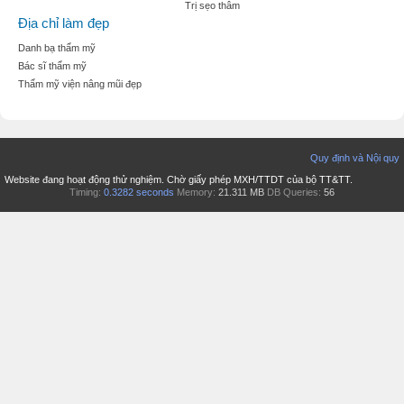
Trị sẹo thâm
Địa chỉ làm đẹp
Danh bạ thẩm mỹ
Bác sĩ thẩm mỹ
Thẩm mỹ viện nâng mũi đẹp
Quy định và Nội quy
Website đang hoạt động thử nghiệm. Chờ giấy phép MXH/TTDT của bộ TT&TT.
Timing:
0.3282 seconds
Memory:
21.311 MB
DB Queries:
56