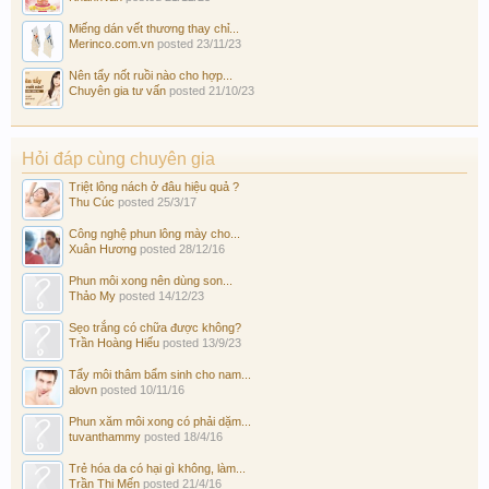
Miếng dán vết thương thay chỉ...
Merinco.com.vn
posted
23/11/23
Nên tẩy nốt ruồi nào cho hợp...
Chuyên gia tư vấn
posted
21/10/23
Hỏi đáp cùng chuyên gia
Triệt lông nách ở đâu hiệu quả ?
Thu Cúc
posted
25/3/17
Công nghệ phun lông mày cho...
Xuân Hương
posted
28/12/16
Phun môi xong nên dùng son...
Thảo My
posted
14/12/23
Sẹo trắng có chữa được không?
Trần Hoàng Hiếu
posted
13/9/23
Tẩy môi thâm bẩm sinh cho nam...
alovn
posted
10/11/16
Phun xăm môi xong có phải dặm...
tuvanthammy
posted
18/4/16
Trẻ hóa da có hại gì không, làm...
Trần Thị Mến
posted
21/4/16