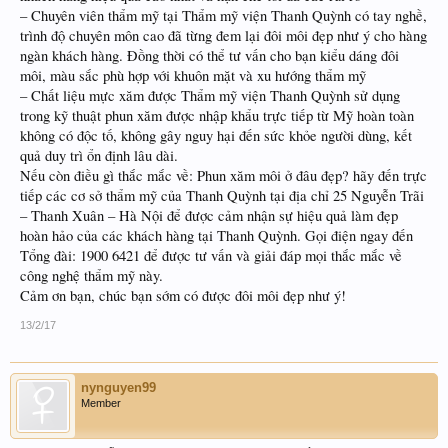
– Chuyên viên thẩm mỹ tại Thẩm mỹ viện Thanh Quỳnh có tay nghề,
trình độ chuyên môn cao đã từng đem lại đôi môi đẹp như ý cho hàng
ngàn khách hàng. Đồng thời có thể tư vấn cho bạn kiểu dáng đôi
môi, màu sắc phù hợp với khuôn mặt và xu hướng thẩm mỹ
– Chất liệu mực xăm được Thẩm mỹ viện Thanh Quỳnh sử dụng
trong kỹ thuật phun xăm được nhập khẩu trực tiếp từ Mỹ hoàn toàn
không có độc tố, không gây nguy hại đến sức khỏe người dùng, kết
quả duy trì ổn định lâu dài.
Nếu còn điều gì thắc mắc về: Phun xăm môi ở đâu đẹp? hãy đến trực
tiếp các cơ sở thẩm mỹ của Thanh Quỳnh tại địa chỉ 25 Nguyễn Trãi
– Thanh Xuân – Hà Nội để được cảm nhận sự hiệu quả làm đẹp
hoàn hảo của các khách hàng tại Thanh Quỳnh. Gọi điện ngay đến
Tổng đài: 1900 6421 để được tư vấn và giải đáp mọi thắc mắc về
công nghệ thẩm mỹ này.
Cảm ơn bạn, chúc bạn sớm có được đôi môi đẹp như ý!
13/2/17
nynguyen99
Member