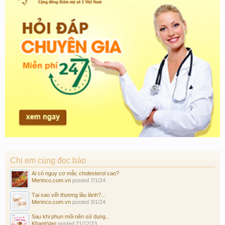
Chị em cùng đọc báo
Ai có nguy cơ mắc cholesterol cao?
Merinco.com.vn
posted
7/1/24
Tại sao vết thương lâu lành?...
Merinco.com.vn
posted
3/1/24
Sau khi phun môi nên sử dụng...
KhanhVan
posted
21/12/23