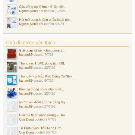
Các công nghệ hút mỡ tiên tiến...
Ngochuyen9999
posted
10/5/24
Hút mỡ bụng không phẫu thuật có...
Ngochuyen9999
posted
4/5/24
Chủ đề được yêu thích
Giải pháp lót nền cho concert...
hanatc89
posted
7/7/26
Thùng rác HDPE dung tích 80L
hanatc89
posted
20/7/26
Thùng Nhựa Nắp Kín: Công Cụ Nhỏ...
hanatc89
posted
6/7/26
Báo giá thùng nhựa chữ nhật...
hanatc89
posted
25/7/26
những ưu điểm của xe nâng tay...
hanatc89
posted
27/7/26
Giải mã bí ẩn năng lượng vũ trụ
Cuu Dung
posted
27/7/26
Tử Bình Giúp Hiểu Mình Hơn
Cuu Dung
posted
28/7/26