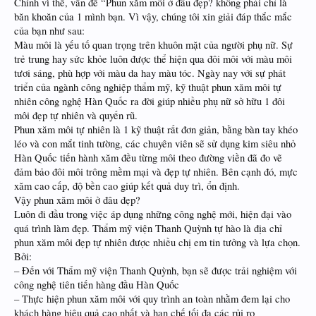
Chính vì thế, vấn đề “Phun xăm môi ở đâu đẹp? không phải chỉ là
băn khoăn của 1 mình bạn. Vì vậy, chúng tôi xin giải đáp thắc mắc
của bạn như sau:
Màu môi là yếu tố quan trọng trên khuôn mặt của người phụ nữ. Sự
trẻ trung hay sức khỏe luôn được thể hiện qua đôi môi với màu môi
tươi sáng, phù hợp với màu da hay màu tóc. Ngày nay với sự phát
triển của ngành công nghiệp thẩm mỹ, kỹ thuật phun xăm môi tự
nhiên công nghệ Hàn Quốc ra đời giúp nhiều phụ nữ sở hữu 1 đôi
môi đẹp tự nhiên và quyến rũ.
Phun xăm môi tự nhiên là 1 kỹ thuật rất đơn giản, bằng bàn tay khéo
léo và con mắt tinh tường, các chuyên viên sẽ sử dụng kim siêu nhỏ
Hàn Quốc tiến hành xăm đều từng môi theo đường viền đã đo vẽ
đảm bảo đôi môi trông mềm mại và đẹp tự nhiên. Bên cạnh đó, mực
xăm cao cấp, độ bền cao giúp kết quả duy trì, ổn định.
Vậy phun xăm môi ở đâu đẹp?
Luôn đi đầu trong việc áp dụng những công nghệ mới, hiện đại vào
quá trình làm đẹp. Thẩm mỹ viện Thanh Quỳnh tự hào là địa chỉ
phun xăm môi đẹp tự nhiên được nhiều chị em tin tưởng và lựa chọn.
Bởi:
– Đến với Thẩm mỹ viện Thanh Quỳnh, bạn sẽ được trải nghiệm với
công nghệ tiên tiến hàng đầu Hàn Quốc
– Thực hiện phun xăm môi với quy trình an toàn nhằm đem lại cho
khách hàng hiệu quả cao nhất và hạn chế tối đa các rủi ro