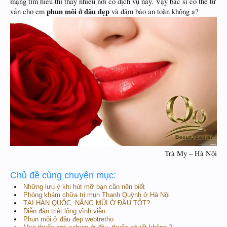
mạng tìm hiểu thì thấy nhiều nơi có dịch vụ này. Vậy bác sĩ có thể tư
phun môi ở đâu đẹp
vấn cho em
và đảm bảo an toàn không ạ?
Trà My – Hà Nội​
Chủ đề cùng chuyên mục:
Những lưu ý khi hút mỡ bạn cần nên biết
Phòng khám chữa trị mụn Thanh Quỳnh ở Hà Nội
TẠI HÀN QUỐC, NÂNG MŨI Ở ĐÂU TỐT?
Diễn đàn triệt lông vĩnh viễn
Phun môi ở đâu đẹp webtretho