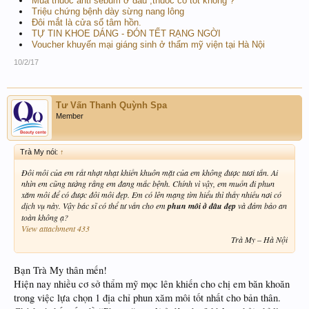
Mua thuốc anti sebum ở đâu ,thuốc có tốt không ?
Triệu chứng bệnh dày sừng nang lông
Đôi mắt là cửa sổ tâm hồn.
TỰ TIN KHOE DÁNG - ĐÓN TẾT RẠNG NGỜI
Voucher khuyến mại giáng sinh ở thẩm mỹ viện tại Hà Nội
10/2/17
Tư Vấn Thanh Quỳnh Spa
Member
Trà My nói:
↑
Đôi môi của em rất nhợt nhạt khiến khuôn mặt của em không được tươi tắn. Ai
nhìn em cũng tưởng rằng em đang mắc bệnh. Chính vì vậy, em muốn đi phun
xăm môi để có được đôi môi đẹp. Em có lên mạng tìm hiểu thì thấy nhiều nơi có
dịch vụ này. Vậy bác sĩ có thể tư vấn cho em
phun môi ở đâu đẹp
và đảm bảo an
toàn không ạ?
View attachment 433
Trà My – Hà Nội​
Bạn Trà My thân mến!
Hiện nay nhiều cơ sở thẩm mỹ mọc lên khiến cho chị em băn khoăn
trong việc lựa chọn 1 địa chỉ phun xăm môi tốt nhất cho bản thân.