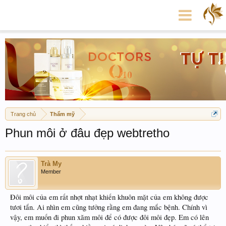
Trang chủ
Thẩm mỹ
Phun môi ở đâu đẹp webtretho
Trà My
Member
Đôi môi của em rất nhợt nhạt khiến khuôn mặt của em không được
tươi tắn. Ai nhìn em cũng tưởng rằng em đang mắc bệnh. Chính vì
vậy, em muốn đi phun xăm môi để có được đôi môi đẹp. Em có lên