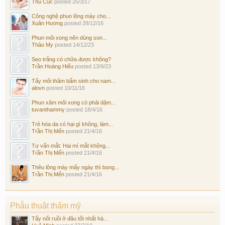
Thu Cúc
posted
25/3/17
Công nghệ phun lông mày cho...
Xuân Hương
posted
28/12/16
Phun môi xong nên dùng son...
Thảo My
posted
14/12/23
Sẹo trắng có chữa được không?
Trần Hoàng Hiếu
posted
13/9/23
Tẩy môi thâm bẩm sinh cho nam...
alovn
posted
10/11/16
Phun xăm môi xong có phải dặm...
tuvanthammy
posted
18/4/16
Trẻ hóa da có hại gì không, làm...
Trần Thị Mến
posted
21/4/16
Tư vấn mắt: Hai mí mắt không...
Trần Thị Mến
posted
21/4/16
Thêu lông mày mấy ngày thì bong...
Trần Thị Mến
posted
21/4/16
Phẫu thuật thẩm mỹ
Tẩy nốt ruồi ở đâu tốt nhất hà...