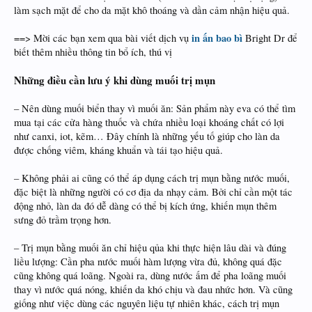
làm sạch mặt để cho da mặt khô thoáng và dần cảm nhận hiệu quả.
in ấn bao bì
==> Mời các bạn xem qua bài viết dịch vụ
Bright Dr để
biết thêm nhiều thông tin bổ ích, thú vị
Những điều cần lưu ý khi dùng muối trị mụn
– Nên dùng muối biển thay vì muối ăn: Sản phẩm này eva có thể tìm
mua tại các cửa hàng thuốc và chứa nhiều loại khoáng chất có lợi
như canxi, iot, kẽm… Đây chính là những yếu tố giúp cho làn da
được chống viêm, kháng khuẩn và tái tạo hiệu quả.
– Không phải ai cũng có thể áp dụng cách trị mụn bằng nước muối,
đặc biệt là những người có cơ địa da nhạy cảm. Bởi chỉ cần một tác
động nhỏ, làn da đó dễ dàng có thể bị kích ứng, khiến mụn thêm
sưng đỏ trầm trọng hơn.
– Trị mụn bằng muối ăn chỉ hiệu qủa khi thực hiện lâu dài và đúng
liều lượng: Cần pha nước muối hàm lượng vừa đủ, không quá đặc
cũng không quá loãng. Ngoài ra, dùng nước ấm để pha loãng muối
thay vì nước quá nóng, khiến da khó chịu và đau nhức hơn. Và cũng
giống như việc dùng các nguyên liệu tự nhiên khác, cách trị mụn