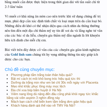
bằng muối cần được thực hiện trong thời gian dài với tần suất chỉ từ
2-3 lần/ tuần
Vì muối có khả năng ăn mòn cao nên trước khi sử dụng chúng để trị
mụn, phái đẹp cần xác định tính chất và loại mụn trên da cần loại bỏ.
Những điều đó khó có thể nhận diện qua cách nhìn da thông thường
nên tìm đến một địa chỉ thẩm mỹ uy tín để soi da và lắng nghe tư vấn
của các bác sĩ da liễu, chuyên gia thẩm mỹ đầu ngành là lời khuyên
hữu ích dành cho mỗi chị em.
Bài viết trên đây được cố vấn của các chuyên gia giàu kinh nghiệm
Gold linh sam
của
chúng tôi hy vọng những thông tin này giúp ích
được cho các bạn.
Chủ đề cùng chuyên mục:
Phương pháp tắm trắng toàn thân hiệu quả?
Bật mí cách trị môi khô bong tróc hiệu quả tức thì
Dưỡng da trắng mịn như em bé chỉ 30s mỗi ngày với Placenta
Mẹo nhỏ khắc phục lông mày mọc lệch
Địa chỉ xoa bóp bấm huyệt ở Hà Nội
Viêm nang lông dù nặng đến đâu cũng phải khỏi ngay tức khắc
bằng vài viên aspirin 3 nghìn đồng này
Mách bạn cách chế biến kem tắm trắng đơn giản hiệu quả
Khách hàng đánh giá thế nào về TMV Hà Nội?