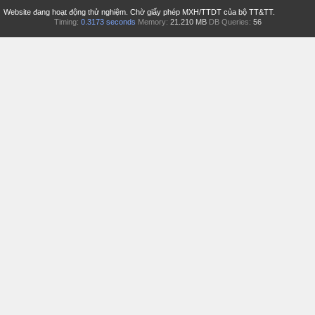
Website đang hoạt động thử nghiệm. Chờ giấy phép MXH/TTDT của bộ TT&TT.
Timing:
0.3173 seconds
Memory:
21.210 MB
DB Queries:
56