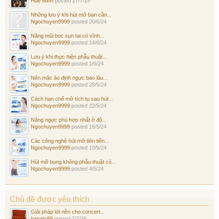
Huệ Minh
posted
27/7/19
Những lưu ý khi hút mỡ bạn cần...
Ngochuyen9999
posted
20/6/24
Nâng mũi bọc sụn tai có vĩnh...
Ngochuyen9999
posted
14/6/24
Lưu ý khi thực hiện phẫu thuật...
Ngochuyen9999
posted
1/6/24
Nên mặc áo định ngực bao lâu...
Ngochuyen9999
posted
28/5/24
Cách hạn chế mỡ tích tụ sau hút...
Ngochuyen9999
posted
22/5/24
Nâng ngực phù hợp nhất ở độ...
Ngochuyen9999
posted
16/5/24
Các công nghệ hút mỡ tiên tiến...
Ngochuyen9999
posted
10/5/24
Hút mỡ bụng không phẫu thuật có...
Ngochuyen9999
posted
4/5/24
Chủ đề được yêu thích
Giải pháp lót nền cho concert...
hanatc89
posted
7/7/26