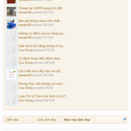
Thùng rác HDPE dung tích 80L
hanatc89
posted
20/7/26
Báo giá thùng nhựa chữ nhật...
hanatc89
posted
25/7/26
những ưu điểm của xe nâng tay...
hanatc89
posted
27/7/26
Giải mã bí ẩn năng lượng vũ trụ
Cuu Dung
posted
27/7/26
Tử Bình Giúp Hiểu Mình Hơn
Cuu Dung
posted
28/7/26
Cột chắn inox dây kéo và cột...
hanatc89
posted
29/7/26
Phong thủy văn phòng và cách...
Cuu Dung
posted
1/8/26
Luận Tử Vi Theo Giờ Sinh Là Gì?
Cuu Dung
posted
29/7/26
Diễn đàn
...
Góc làm đẹp
Mẹo hay làm đẹp