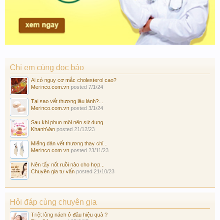
Chị em cùng đọc báo
Ai có nguy cơ mắc cholesterol cao?
Merinco.com.vn
posted
7/1/24
Tại sao vết thương lâu lành?...
Merinco.com.vn
posted
3/1/24
Sau khi phun môi nên sử dụng...
KhanhVan
posted
21/12/23
Miếng dán vết thương thay chỉ...
Merinco.com.vn
posted
23/11/23
Nên tẩy nốt ruồi nào cho hợp...
Chuyên gia tư vấn
posted
21/10/23
Hỏi đáp cùng chuyên gia
Triệt lông nách ở đâu hiệu quả ?