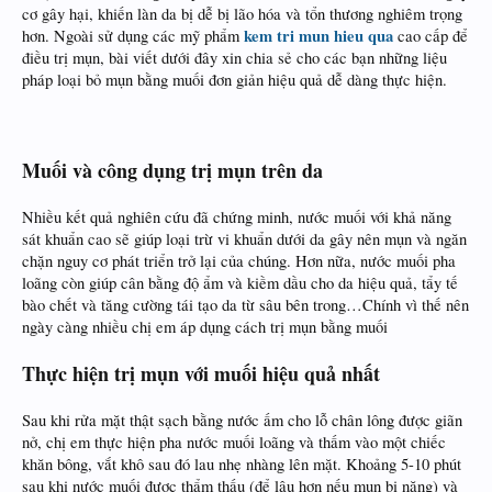
cơ gây hại, khiến làn da bị dễ bị lão hóa và tổn thương nghiêm trọng
kem tri mun hieu qua
hơn. Ngoài sử dụng các mỹ phẩm
cao cấp để
điều trị mụn, bài viết dưới đây xin chia sẻ cho các bạn những liệu
pháp loại bỏ mụn bằng muối đơn giản hiệu quả dễ dàng thực hiện.
Muối và công dụng trị mụn trên da
Nhiều kết quả nghiên cứu đã chứng minh, nước muối với khả năng
sát khuẩn cao sẽ giúp loại trừ vi khuẩn dưới da gây nên mụn và ngăn
chặn nguy cơ phát triển trở lại của chúng. Hơn nữa, nước muối pha
loãng còn giúp cân bằng độ ẩm và kiềm dầu cho da hiệu quả, tẩy tế
bào chết và tăng cường tái tạo da từ sâu bên trong…Chính vì thế nên
ngày càng nhiều chị em áp dụng cách trị mụn bằng muối
Thực hiện trị mụn với muối hiệu quả nhất
Sau khi rửa mặt thật sạch bằng nước ấm cho lỗ chân lông được giãn
nở, chị em thực hiện pha nước muối loãng và thấm vào một chiếc
khăn bông, vắt khô sau đó lau nhẹ nhàng lên mặt. Khoảng 5-10 phút
sau khi nước muối được thẩm thấu (để lâu hơn nếu mụn bị nặng) và