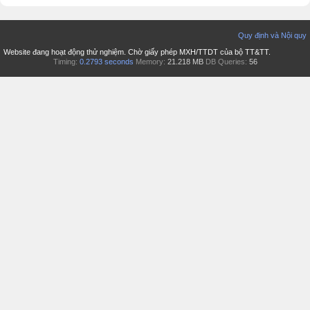
Quy định và Nội quy
Website đang hoạt động thử nghiệm. Chờ giấy phép MXH/TTDT của bộ TT&TT.
Timing:
0.2793 seconds
Memory:
21.218 MB
DB Queries:
56