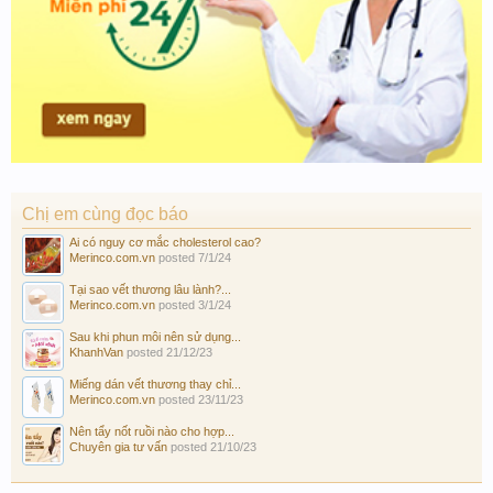
Chị em cùng đọc báo
Ai có nguy cơ mắc cholesterol cao?
Merinco.com.vn
posted
7/1/24
Tại sao vết thương lâu lành?...
Merinco.com.vn
posted
3/1/24
Sau khi phun môi nên sử dụng...
KhanhVan
posted
21/12/23
Miếng dán vết thương thay chỉ...
Merinco.com.vn
posted
23/11/23
Nên tẩy nốt ruồi nào cho hợp...
Chuyên gia tư vấn
posted
21/10/23