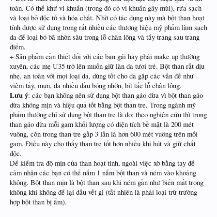
toàn. Có thể khử vi khuẩn (trong đó có vi khuẩn gây mùi), rửa sạch
và loại bỏ độc tố và hóa chất. Nhờ có tác dụng này mà bột than hoạt
tính được sử dụng trong rất nhiều các thương hiệu mỹ phẩm làm sạch
da để loại bỏ bã nhờn sâu trong lỗ chân lông và tẩy trang sau trang
điểm.
+ Sản phẩm cần thiết đối với các bạn gái hay phải make up thường
xuyên, các mẹ U35 trở lên muốn giữ làn da tươi trẻ. Bột than rất dịu
nhẹ, an toàn với mọi loại da, dùng tốt cho da gặp các vấn đề như
viêm tấy, mụn, da nhiều dầu bóng nhờn, bít tắc lỗ chân lông.
Lưu ý
: các bạn không nên sử dụng bột than gáo dừa vì bột than gáo
dừa không mịn và hiệu quả tốt bằng bột than tre. Trong ngành mỹ
phẩm thường chỉ sử dụng bột than tre là do: theo nghiên cứu thì trong
than gáo dừa mỗi gam khối lượng có diện tích bề mặt là 200 mét
vuông, còn trong than tre gấp 3 lần là hơn 600 mét vuông trên mỗi
gam. Điều này cho thấy than tre tốt hơn nhiều khi hút và giữ chất
độc.
Để kiểm tra độ mịn của than hoạt tính, ngoài việc xờ bằng tay để
cảm nhận các bạn có thể nắm 1 nắm bột than và ném vào khoảng
không. Bột than mịn là bột than sau khi ném gần như biến mất trong
không khí không để lại dấu vết gì (tất nhiên là phải loại trừ trường
hợp bột than bị ẩm).