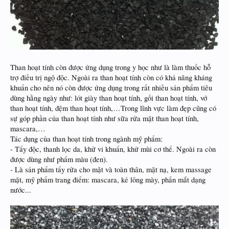
Than hoạt tính còn được ứng dụng trong y học như là làm thuốc hỗ
trợ điều trị ngộ độc. Ngoài ra than hoạt tính còn có khả năng kháng
khuẩn cho nên nó còn được ứng dụng trong rất nhiều sản phẩm tiêu
dùng hằng ngày như: lót giày than hoạt tính, gối than hoạt tính, vớ
than hoạt tính, đệm than hoạt tính,…Trong lĩnh vực làm đẹp cũng có
sự góp phần của than hoạt tính như sữa rửa mặt than hoạt tính,
mascara,…
Tác dụng của than hoạt tính trong ngành mỹ phẩm:
- Tẩy độc, thanh lọc da, khử vi khuẩn, khử mùi cơ thể. Ngoài ra còn
được dùng như phẩm màu (đen).
- Là sản phẩm tẩy rửa cho mặt và toàn thân, mặt nạ, kem massage
mặt, mỹ phẩm trang điểm: mascara, kẻ lông mày, phấn mắt dạng
nước...