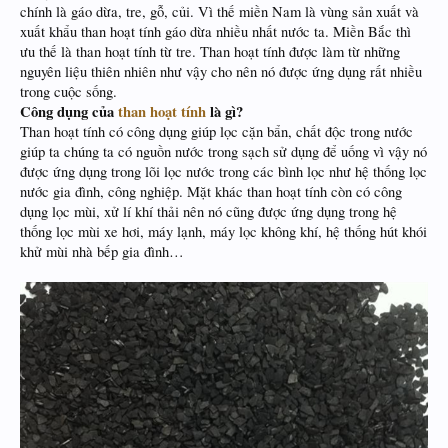
chính là gáo dừa, tre, gỗ, củi. Vì thế miền Nam là vùng sản xuất và
xuất khẩu than hoạt tính gáo dừa nhiều nhất nước ta. Miền Bắc thì
ưu thế là than hoạt tính từ tre. Than hoạt tính được làm từ những
nguyên liệu thiên nhiên như vậy cho nên nó được ứng dụng rất nhiều
trong cuộc sống.
Công dụng của
than hoạt tính
là gì?
Than hoạt tính có công dụng giúp lọc cặn bẩn, chất độc trong nước
giúp ta chúng ta có nguồn nước trong sạch sử dụng để uống vì vậy nó
được ứng dụng trong lõi lọc nước trong các bình lọc như hệ thống lọc
nước gia đình, công nghiệp. Mặt khác than hoạt tính còn có công
dụng lọc mùi, xử lí khí thải nên nó cũng được ứng dụng trong hệ
thống lọc mùi xe hơi, máy lạnh, máy lọc không khí, hệ thống hút khói
khử mùi nhà bếp gia đình…