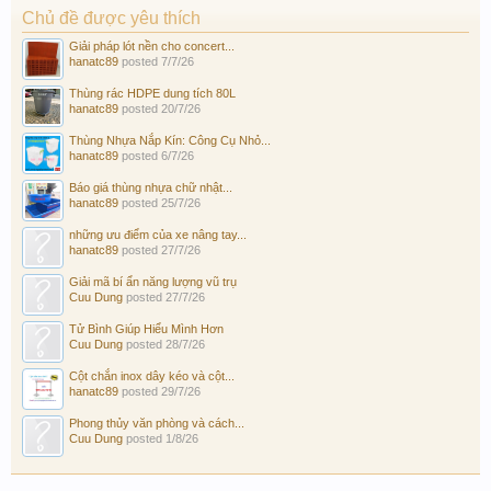
Chủ đề được yêu thích
Giải pháp lót nền cho concert...
hanatc89
posted
7/7/26
Thùng rác HDPE dung tích 80L
hanatc89
posted
20/7/26
Thùng Nhựa Nắp Kín: Công Cụ Nhỏ...
hanatc89
posted
6/7/26
Báo giá thùng nhựa chữ nhật...
hanatc89
posted
25/7/26
những ưu điểm của xe nâng tay...
hanatc89
posted
27/7/26
Giải mã bí ẩn năng lượng vũ trụ
Cuu Dung
posted
27/7/26
Tử Bình Giúp Hiểu Mình Hơn
Cuu Dung
posted
28/7/26
Cột chắn inox dây kéo và cột...
hanatc89
posted
29/7/26
Phong thủy văn phòng và cách...
Cuu Dung
posted
1/8/26