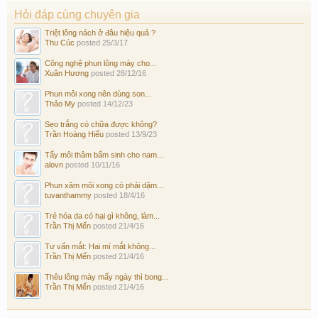
Hỏi đáp cùng chuyên gia
Triệt lông nách ở đâu hiệu quả ?
Thu Cúc
posted
25/3/17
Công nghệ phun lông mày cho...
Xuân Hương
posted
28/12/16
Phun môi xong nên dùng son...
Thảo My
posted
14/12/23
Sẹo trắng có chữa được không?
Trần Hoàng Hiếu
posted
13/9/23
Tẩy môi thâm bẩm sinh cho nam...
alovn
posted
10/11/16
Phun xăm môi xong có phải dặm...
tuvanthammy
posted
18/4/16
Trẻ hóa da có hại gì không, làm...
Trần Thị Mến
posted
21/4/16
Tư vấn mắt: Hai mí mắt không...
Trần Thị Mến
posted
21/4/16
Thêu lông mày mấy ngày thì bong...
Trần Thị Mến
posted
21/4/16