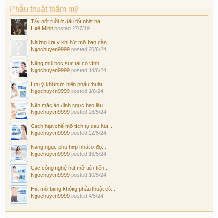
Phẫu thuật thẩm mỹ
Tẩy nốt ruồi ở đâu tốt nhất hà...
Huệ Minh
posted
27/7/19
Những lưu ý khi hút mỡ bạn cần...
Ngochuyen9999
posted
20/6/24
Nâng mũi bọc sụn tai có vĩnh...
Ngochuyen9999
posted
14/6/24
Lưu ý khi thực hiện phẫu thuật...
Ngochuyen9999
posted
1/6/24
Nên mặc áo định ngực bao lâu...
Ngochuyen9999
posted
28/5/24
Cách hạn chế mỡ tích tụ sau hút...
Ngochuyen9999
posted
22/5/24
Nâng ngực phù hợp nhất ở độ...
Ngochuyen9999
posted
16/5/24
Các công nghệ hút mỡ tiên tiến...
Ngochuyen9999
posted
10/5/24
Hút mỡ bụng không phẫu thuật có...
Ngochuyen9999
posted
4/5/24