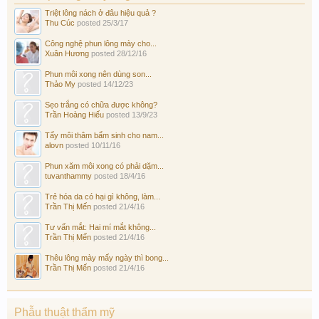
Triệt lông nách ở đâu hiệu quả ?
Thu Cúc
posted
25/3/17
Công nghệ phun lông mày cho...
Xuân Hương
posted
28/12/16
Phun môi xong nên dùng son...
Thảo My
posted
14/12/23
Sẹo trắng có chữa được không?
Trần Hoàng Hiếu
posted
13/9/23
Tẩy môi thâm bẩm sinh cho nam...
alovn
posted
10/11/16
Phun xăm môi xong có phải dặm...
tuvanthammy
posted
18/4/16
Trẻ hóa da có hại gì không, làm...
Trần Thị Mến
posted
21/4/16
Tư vấn mắt: Hai mí mắt không...
Trần Thị Mến
posted
21/4/16
Thêu lông mày mấy ngày thì bong...
Trần Thị Mến
posted
21/4/16
Phẫu thuật thẩm mỹ