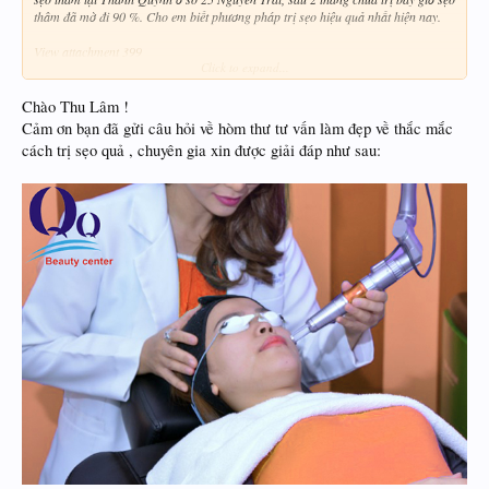
thâm đã mờ đi 90 %. Cho em biết phương pháp trị sẹo hiệu quả nhất hiện nay.
View attachment 399
Click to expand...
Thu Lâm -Hà Nội​
Chào Thu Lâm !
Cảm ơn bạn đã gửi câu hỏi về hòm thư tư vấn làm đẹp về thắc mắc
cách trị sẹo quả , chuyên gia xin được giải đáp như sau: