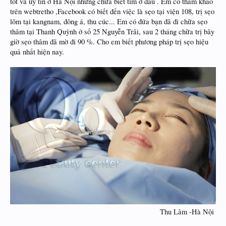
tốt và uy tín ở Hà Nội nhưng chưa biết tìm ở đâu . Em có tham khảo
trên webtretho ,Facebook có biết đến việc là sẹo tại viện 108, trị sẹo
lõm tại kangnam, đông á, thu cúc... Em có đứa bạn đã đi chữa sẹo
thâm tại Thanh Quỳnh ở số 25 Nguyễn Trãi, sau 2 tháng chữa trị bây
giờ sẹo thâm đã mờ đi 90 %. Cho em biết phương pháp trị sẹo hiệu
quả nhất hiện nay.
Thu Lâm -Hà Nội ​