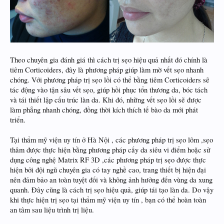
Theo chuyên gia đánh giá thì cách trị sẹo hiệu quả nhất đó chính là
tiêm Corticoiders, đây là phương pháp giúp làm mờ vết sẹo nhanh
chóng. Với phương pháp trị sẹo lồi có thể bằng tiêm Corticoiders sẽ
tác động vào tận sâu vết sẹo, giúp hồi phục tổn thương da, bóc tách
và tái thiết lập cấu trúc làn da. Khi đó, những vết sẹo lồi sẽ được
làm phẳng nhanh chóng, đồng thời kích thích tế bào da mới phát
triển.
Tại thẩm mỹ viện uy tín ở Hà Nội , các phương pháp trị sẹo lõm ,sẹo
thâm được thực hiện bằng phương pháp cấy da siêu vi điểm hoặc sử
dụng công nghệ Matrix RF 3D ,các phương pháp trị sẹo được thực
hiện bởi đội ngũ chuyên gia có tay nghề cao, trang thiết bị hiện đại
nên đảm bảo an toàn tuyệt đối và không ảnh hưởng đến vùng da xung
quanh. Đây cũng là cách trị sẹo hiệu quả, giúp tái tạo làn da. Do vậy
khi thực hiện trị sẹo tại thẩm mỹ viện uy tín , bạn có thể hoàn toàn
an tâm sau liệu trình trị liệu.