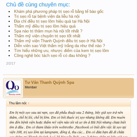
Chủ đề cùng chuyên mục:
Khám phá phương pháp trị sẹo rỗ bằng tế bào gốc
Trị sẹo rỗ tại bệnh viện da liễu hà nội
Địa chỉ điều trị sẹo lõm hiệu quả tại Hà Nội
Thẩm mỹ điều trị sẹo lõm hiệu quả
Spa nào trị thâm mụn hà nội tốt nhất ?
Thẩm mỹ viện chuyên trị sẹo tốt nhất
Thẩm mỹ viện Thanh Quỳnh điều trị sẹo ở Hà Nội
Diễn viên sao Việt thẩm mỹ trắng da như thế nào ?
Tìm hiểu những ưu, nhược điểm của kem trị sẹo lõm
Công nghệ bóc tách sẹo rỗ có đau không ?
2/2/17
Tư Vấn Thanh Quỳnh Spa
Member
Thu lâm nói:
↑
Em bị một sẹo sau tai nạn, sẹo đã phẫu thuật sau 2 tháng, bây giờ sẹo trở nên
thâm, chỗ bị lồi, chỗ bị lõm. Em có bôi thuốc trị sẹo nhưng không đỡ. Em muốn
tìm đến bệnh viện hoặc thẩm mỹ viện nào tốt và uy tín ở Hà Nội nhưng chưa biết
tìm ở đâu . Em có tham khảo trên webtretho ,Facebook có biết đến việc là sẹo tại
viện 108, trị sẹo lõm tại kangnam, đông á, thu cúc... Em có đứa bạn đã đi chữa
sẹo thâm tại Thanh Quỳnh ở số 25 Nguyễn Trãi, sau 2 tháng chữa trị bây giờ sẹo