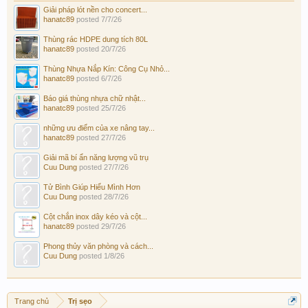
Giải pháp lót nền cho concert...
hanatc89
posted
7/7/26
Thùng rác HDPE dung tích 80L
hanatc89
posted
20/7/26
Thùng Nhựa Nắp Kín: Công Cụ Nhỏ...
hanatc89
posted
6/7/26
Báo giá thùng nhựa chữ nhật...
hanatc89
posted
25/7/26
những ưu điểm của xe nâng tay...
hanatc89
posted
27/7/26
Giải mã bí ẩn năng lượng vũ trụ
Cuu Dung
posted
27/7/26
Tử Bình Giúp Hiểu Mình Hơn
Cuu Dung
posted
28/7/26
Cột chắn inox dây kéo và cột...
hanatc89
posted
29/7/26
Phong thủy văn phòng và cách...
Cuu Dung
posted
1/8/26
Trang chủ
Trị sẹo