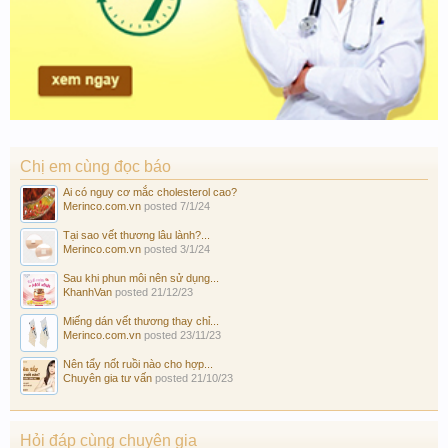
Chị em cùng đọc báo
Ai có nguy cơ mắc cholesterol cao?
Merinco.com.vn
posted
7/1/24
Tại sao vết thương lâu lành?...
Merinco.com.vn
posted
3/1/24
Sau khi phun môi nên sử dụng...
KhanhVan
posted
21/12/23
Miếng dán vết thương thay chỉ...
Merinco.com.vn
posted
23/11/23
Nên tẩy nốt ruồi nào cho hợp...
Chuyên gia tư vấn
posted
21/10/23
Hỏi đáp cùng chuyên gia