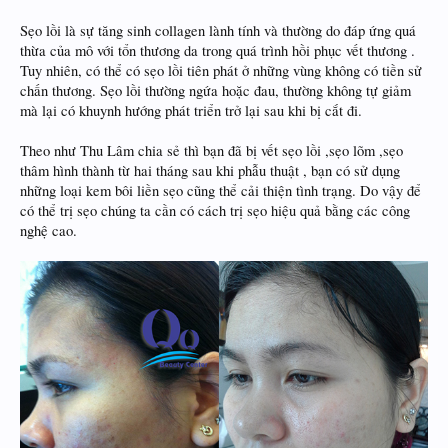
Sẹo lồi là sự tăng sinh collagen lành tính và thường do đáp ứng quá
thừa của mô với tổn thương da trong quá trình hồi phục vết thương .
Tuy nhiên, có thể có sẹo lồi tiên phát ở những vùng không có tiền sử
chấn thương. Sẹo lồi thường ngứa hoặc đau, thường không tự giảm
mà lại có khuynh hướng phát triển trở lại sau khi bị cắt đi.
Theo như Thu Lâm chia sẻ thì bạn đã bị vết sẹo lồi ,sẹo lõm ,sẹo
thâm hình thành từ hai tháng sau khi phẫu thuật , bạn có sử dụng
những loại kem bôi liền sẹo cũng thể cải thiện tình trạng. Do vậy để
có thể trị sẹo chúng ta cần có cách trị sẹo hiệu quả bằng các công
nghệ cao.