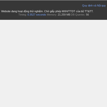
Quy định và Nội quy
Website đang hoạt động thử nghiệm. Chờ giấy phép MXH/TTDT của bộ TT&TT.
Timing:
0.3527 seconds
Memory:
21.259 MB
DB Queries:
56