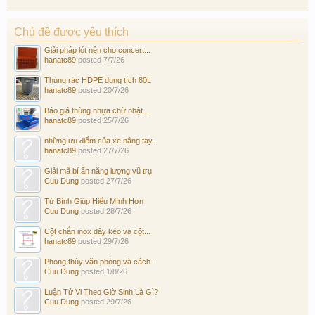
Chủ đề được yêu thích
Giải pháp lót nền cho concert...
hanatc89
posted
7/7/26
Thùng rác HDPE dung tích 80L
hanatc89
posted
20/7/26
Báo giá thùng nhựa chữ nhật...
hanatc89
posted
25/7/26
những ưu điểm của xe nâng tay...
hanatc89
posted
27/7/26
Giải mã bí ẩn năng lượng vũ trụ
Cuu Dung
posted
27/7/26
Tử Bình Giúp Hiểu Mình Hơn
Cuu Dung
posted
28/7/26
Cột chắn inox dây kéo và cột...
hanatc89
posted
29/7/26
Phong thủy văn phòng và cách...
Cuu Dung
posted
1/8/26
Luận Tử Vi Theo Giờ Sinh Là Gì?
Cuu Dung
posted
29/7/26