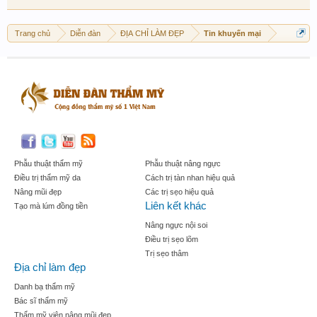
Trang chủ
Diễn đàn
ĐỊA CHỈ LÀM ĐẸP
Tin khuyến mại
Phẫu thuật thẩm mỹ
Phẫu thuật nâng ngực
Điều trị thẩm mỹ da
Cách trị tàn nhan hiệu quả
Nâng mũi đẹp
Các trị sẹo hiệu quả
Liên kết khác
Tạo mà lúm đồng tiền
Nâng ngực nội soi
Điều trị sẹo lõm
Trị sẹo thâm
Địa chỉ làm đẹp
Danh bạ thẩm mỹ
Bác sĩ thẩm mỹ
Thẩm mỹ viện nâng mũi đẹp