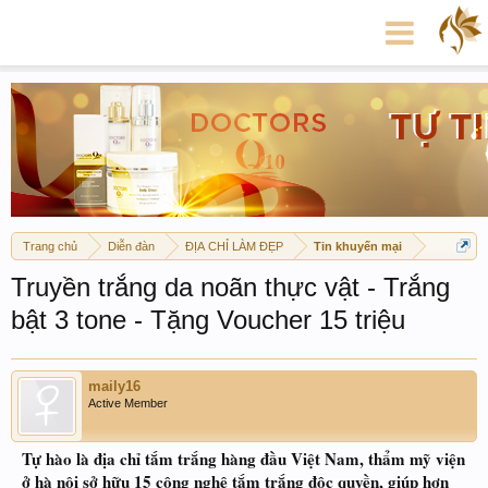
Trang chủ
Diễn đàn
ĐỊA CHỈ LÀM ĐẸP
Tin khuyến mại
Truyền trắng da noãn thực vật - Trắng
bật 3 tone - Tặng Voucher 15 triệu
maily16
Active Member
Tự hào là địa chỉ tắm trắng hàng đầu Việt Nam, thẩm mỹ viện
ở hà nội sở hữu 15 công nghệ tắm trắng độc quyền, giúp hơn