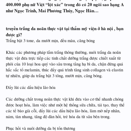
400.000 phụ nữ Việt “lột xác” trong đó có 20 ngôi sao hạng A
như Ngọc Trinh, Mai Phương Thúy, Ngọc Hân…
truyền trắng da noãn thực vật tại thẩm mỹ viện ở hà nội , bạn
được gì?
Trắng bật 3 tone, da mướt mịn, đều màu, căng bóng
Khác các phương pháp tắm trắng thông thường, nuôi trắng da noãn
thực vật đưa trực tiếp các tinh chất dưỡng trắng được chiết xuất từ
phôi của 10 loại hoa quý vào sâu trong tầng hạ bì da, chặn đứng quá
hắc sắc tố melamin, thúc đẩy quá trình tăng sinh collagen và elastin
tự nhiên, giúp da trắng bật 3 tông, mướt mịn, căng bóng.
Đẩy lùi các dấu hiệu lão hóa
Các dưỡng chất trong noãn thực vật khi đưa vào cơ thể nhanh chóng
được hoạt hóa, làm việc như một hệ thống sửa chữa, tái tạo, thay thế
các tế bào già cỗi, đẩy lùi các dấu hiệu lão hóa, làm mờ nếp nhăn,
nám, tàn nhang, tăng độ đàn hồi, trẻ hóa da từ sâu bên trong.
Phục hồi và nuôi dưỡng da bị tổn thương