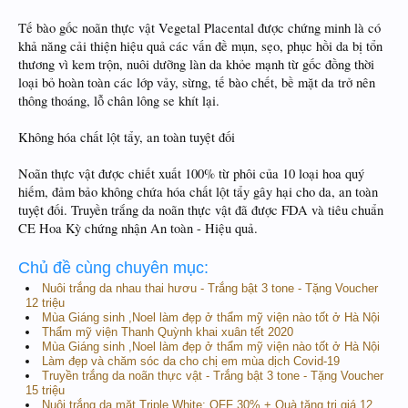
Tế bào gốc noãn thực vật Vegetal Placental được chứng minh là có
khả năng cải thiện hiệu quả các vấn đề mụn, sẹo, phục hồi da bị tổn
thương vì kem trộn, nuôi dưỡng làn da khỏe mạnh từ gốc đồng thời
loại bỏ hoàn toàn các lớp vảy, sừng, tế bào chết, bề mặt da trở nên
thông thoáng, lỗ chân lông se khít lại.
Không hóa chất lột tẩy, an toàn tuyệt đối
Noãn thực vật được chiết xuất 100% từ phôi của 10 loại hoa quý
hiếm, đảm bảo không chứa hóa chất lột tẩy gây hại cho da, an toàn
tuyệt đối. Truyền trắng da noãn thực vật đã được FDA và tiêu chuẩn
CE Hoa Kỳ chứng nhận An toàn - Hiệu quả.
Chủ đề cùng chuyên mục:
Nuôi trắng da nhau thai hươu - Trắng bật 3 tone - Tặng Voucher
12 triệu
Mùa Giáng sinh ,Noel làm đẹp ở thẩm mỹ viện nào tốt ở Hà Nội
Thẩm mỹ viện Thanh Quỳnh khai xuân tết 2020
Mùa Giáng sinh ,Noel làm đẹp ở thẩm mỹ viện nào tốt ở Hà Nội
Làm đẹp và chăm sóc da cho chị em mùa dịch Covid-19
Truyền trắng da noãn thực vật - Trắng bật 3 tone - Tặng Voucher
15 triệu
Nuôi trắng da mặt Triple White: OFF 30% + Quà tặng trị giá 12