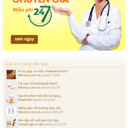
Chị em cùng đọc báo
Ai có nguy cơ mắc cholesterol cao?
Merinco.com.vn
posted
7/1/24
Tại sao vết thương lâu lành?...
Merinco.com.vn
posted
3/1/24
Sau khi phun môi nên sử dụng...
KhanhVan
posted
21/12/23
Miếng dán vết thương thay chỉ...
Merinco.com.vn
posted
23/11/23
Nên tẩy nốt ruồi nào cho hợp...
Chuyên gia tư vấn
posted
21/10/23