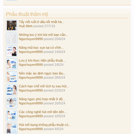
Phẫu thuật thẩm mỹ
Tẩy nốt ruồi ở đâu tốt nhất hà...
Huệ Minh
posted
27/7/19
Những lưu ý khi hút mỡ bạn cần...
Ngochuyen9999
posted
20/6/24
Nâng mũi bọc sụn tai có vĩnh...
Ngochuyen9999
posted
14/6/24
Lưu ý khi thực hiện phẫu thuật...
Ngochuyen9999
posted
1/6/24
Nên mặc áo định ngực bao lâu...
Ngochuyen9999
posted
28/5/24
Cách hạn chế mỡ tích tụ sau hút...
Ngochuyen9999
posted
22/5/24
Nâng ngực phù hợp nhất ở độ...
Ngochuyen9999
posted
16/5/24
Các công nghệ hút mỡ tiên tiến...
Ngochuyen9999
posted
10/5/24
Hút mỡ bụng không phẫu thuật có...
Ngochuyen9999
posted
4/5/24