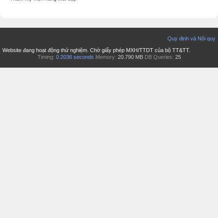
Quy định và Nội quy
Website đang hoạt động thử nghiệm. Chờ giấy phép MXH/TTDT của bộ TT&TT.
Timing:
0.2036 seconds
Memory:
20.790 MB
DB Queries:
25