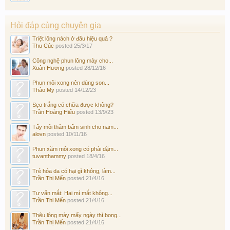
Hỏi đáp cùng chuyên gia
Triệt lông nách ở đâu hiệu quả ?
Thu Cúc
posted
25/3/17
Công nghệ phun lông mày cho...
Xuân Hương
posted
28/12/16
Phun môi xong nên dùng son...
Thảo My
posted
14/12/23
Sẹo trắng có chữa được không?
Trần Hoàng Hiếu
posted
13/9/23
Tẩy môi thâm bẩm sinh cho nam...
alovn
posted
10/11/16
Phun xăm môi xong có phải dặm...
tuvanthammy
posted
18/4/16
Trẻ hóa da có hại gì không, làm...
Trần Thị Mến
posted
21/4/16
Tư vấn mắt: Hai mí mắt không...
Trần Thị Mến
posted
21/4/16
Thêu lông mày mấy ngày thì bong...
Trần Thị Mến
posted
21/4/16