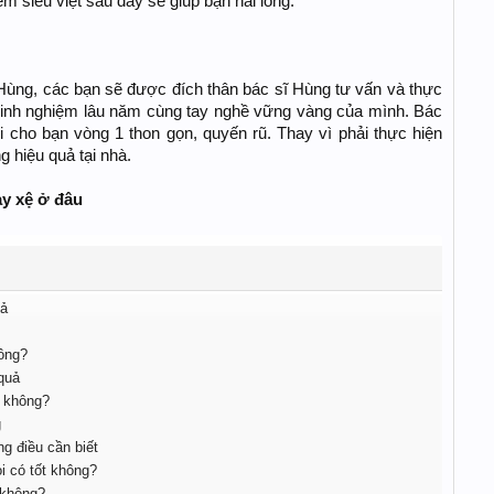
 siêu việt sau đây sẽ giúp bạn hài lòng:
ùng, các bạn sẽ được đích thân bác sĩ Hùng tư vấn và thực
kinh nghiệm lâu năm cùng tay nghề vững vàng của mình. Bác
 cho bạn vòng 1 thon gọn, quyến rũ. Thay vì phải thực hiện
 hiệu quả tại nhà.
y xệ ở đâu
uả
ông?
quả
 không?
g
g điều cần biết
i có tốt không?
 không?