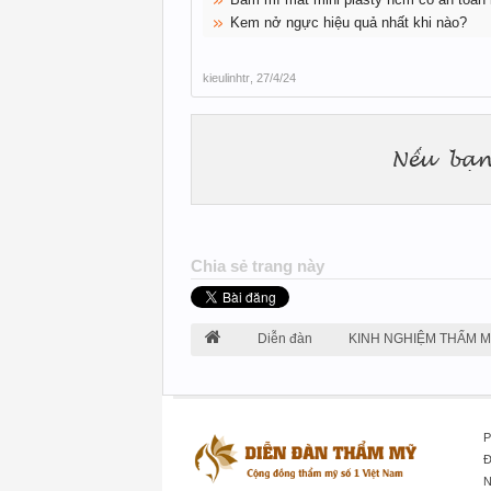
Kem nở ngực hiệu quả nhất khi nào?
kieulinhtr
,
27/4/24
Chia sẻ trang này
Diễn đàn
KINH NGHIỆM THẨM 
P
Đ
N