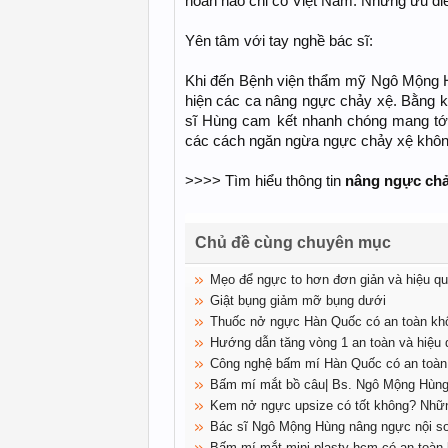
hoàn hảo chỉ có Việt Nam. Những ưu điểm
Yên tâm với tay nghề bác sĩ:
Khi đến Bệnh viện thẩm mỹ Ngô Mộng H
hiện các ca nâng ngực chảy xệ. Bằng 
sĩ Hùng cam kết nhanh chóng mang tới
các cách ngăn ngừa ngực chảy xệ không
>>>> Tìm hiểu thông tin
nâng ngực chả
Chủ đề cùng chuyên mục
Mẹo để ngực to hơn đơn giản và hiệu q
Giật bụng giảm mỡ bụng dưới
Thuốc nở ngực Hàn Quốc có an toàn kh
Hướng dẫn tăng vòng 1 an toàn và hiệu 
Công nghệ bấm mí Hàn Quốc có an toàn
Bấm mí mắt bồ câu| Bs. Ngô Mộng Hùn
Kem nở ngực upsize có tốt không? Nhữn
Bác sĩ Ngô Mộng Hùng nâng ngực nội so
Bấm mí mắt mini plasty hcm có an toàn