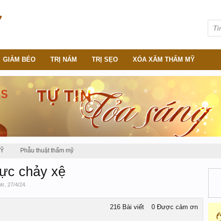
GIẢM BÉO
TRỊ NÁM
TRỊ SẸO
XÓA XĂM THẨM MỸ
MỸ
Phẫu thuật thẩm mỹ
ực chảy xệ
htr
,
27/4/24
.
216 Bài viết
0 Được cảm ơn