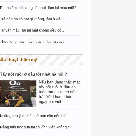
Phun xăm môi xong có phải dặm lại màu môi?
Trẻ hóa da có hại gì không, làm ở đâu...
Tư vấn mắt: Hai mí mắt không đều có...
Thêu lông mày mấy ngày thì bong vảy?
hẫu thuật thẩm mỹ
Tẩy nốt ruồi ở đâu tốt nhất hà nội ?
Nếu bạn đang thắc mắc
tẩy nốt ruồi ở đâu an
toàn mà chưa có câu
trả lời? Tham khảo
ngay bài viết...
Những lưu ý khi hút mỡ bạn cần nên biết
Nâng mũi bọc sụn tai có vĩnh viễn không?