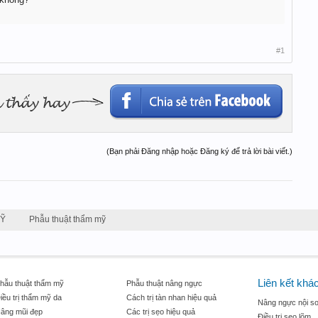
#1
(Bạn phải Đăng nhập hoặc Đăng ký để trả lời bài viết.)
MỸ
Phẫu thuật thẩm mỹ
Liên kết khá
hẫu thuật thẩm mỹ
Phẫu thuật nâng ngực
iều trị thẩm mỹ da
Cách trị tàn nhan hiệu quả
Nâng ngực nội so
âng mũi đẹp
Các trị sẹo hiệu quả
Điều trị sẹo lõm