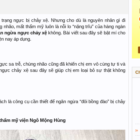
 trạng ngực bị chảy xệ. Nhưng cho dù là nguyên nhân gì đi
g nhão, mất thẩm mỹ luôn là nỗi lo “nặng trĩu” của hàng ngàn
n ngừa ngực chảy xệ
không. Bài viết sau đây sẽ bật mí cho
ện nay áp dụng.
ực sa trễ, chùng nhão cũng đã khiến chị em vô cùng tự ti và
ngực chảy xệ sau đây sẽ giúp chị em loại bỏ sự thật không
C
h là công cụ cần thiết để ngăn ngừa “đôi bồng đào” bị chảy
i thẩm mỹ viện Ngô Mộng Hùng