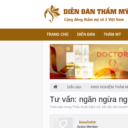
TRANG CHỦ
DIỄN ĐÀN
THẨM MỸ
Diễn đàn
KINH NGHIỆM THẨM 
Tư vấn: ngăn ngừa ng
Thảo luận trong '
Phẫu thuật thẩm mỹ
' bắt đầu bởi
kieulin
kieulinhtr
Active Member