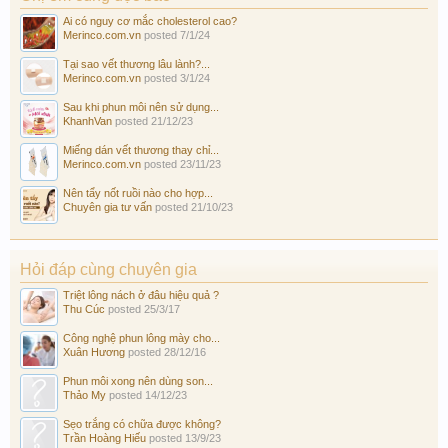
Ai có nguy cơ mắc cholesterol cao?
Merinco.com.vn
posted
7/1/24
Tại sao vết thương lâu lành?...
Merinco.com.vn
posted
3/1/24
Sau khi phun môi nên sử dụng...
KhanhVan
posted
21/12/23
Miếng dán vết thương thay chỉ...
Merinco.com.vn
posted
23/11/23
Nên tẩy nốt ruồi nào cho hợp...
Chuyên gia tư vấn
posted
21/10/23
Hỏi đáp cùng chuyên gia
Triệt lông nách ở đâu hiệu quả ?
Thu Cúc
posted
25/3/17
Công nghệ phun lông mày cho...
Xuân Hương
posted
28/12/16
Phun môi xong nên dùng son...
Thảo My
posted
14/12/23
Sẹo trắng có chữa được không?
Trần Hoàng Hiếu
posted
13/9/23