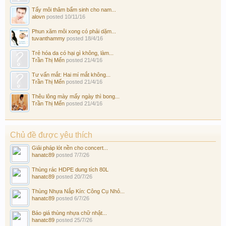
Tẩy môi thâm bẩm sinh cho nam...
alovn
posted
10/11/16
Phun xăm môi xong có phải dặm...
tuvanthammy
posted
18/4/16
Trẻ hóa da có hại gì không, làm...
Trần Thị Mến
posted
21/4/16
Tư vấn mắt: Hai mí mắt không...
Trần Thị Mến
posted
21/4/16
Thêu lông mày mấy ngày thì bong...
Trần Thị Mến
posted
21/4/16
Chủ đề được yêu thích
Giải pháp lót nền cho concert...
hanatc89
posted
7/7/26
Thùng rác HDPE dung tích 80L
hanatc89
posted
20/7/26
Thùng Nhựa Nắp Kín: Công Cụ Nhỏ...
hanatc89
posted
6/7/26
Báo giá thùng nhựa chữ nhật...
hanatc89
posted
25/7/26