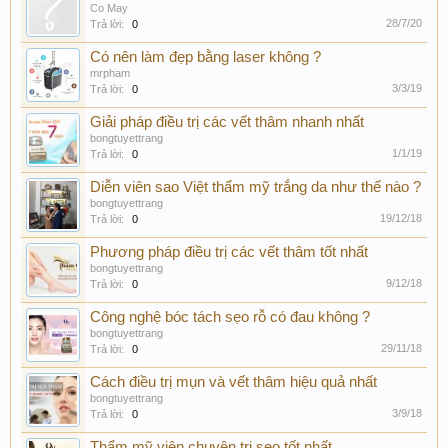
Co May
28/7/20
Trả lời:
0
Có nên làm đẹp bằng laser không ?
mrpham
3/3/19
Trả lời:
0
Giải pháp điều trị các vết thâm nhanh nhất
bongtuyettrang
1/1/19
Trả lời:
0
Diễn viên sao Việt thẩm mỹ trắng da như thế nào ?
bongtuyettrang
19/12/18
Trả lời:
0
Phương pháp điều trị các vết thâm tốt nhất
bongtuyettrang
9/12/18
Trả lời:
0
Công nghệ bóc tách sẹo rỗ có đau không ?
bongtuyettrang
29/11/18
Trả lời:
0
Cách điều trị mụn và vết thâm hiệu quả nhất
bongtuyettrang
3/9/18
Trả lời:
0
Thẩm mỹ viện chuyên trị sẹo tốt nhất