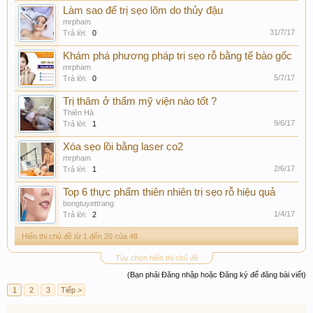
Làm sao để trị sẹo lõm do thủy đậu
mrpham
31/7/17
Trả lời:
0
Khám phá phương pháp trị sẹo rỗ bằng tế bào gốc
mrpham
5/7/17
Trả lời:
0
Trị thâm ở thẩm mỹ viện nào tốt ?
Thiên Hà
9/6/17
Trả lời:
1
Xóa sẹo lồi bằng laser co2
mrpham
2/6/17
Trả lời:
1
Top 6 thực phẩm thiên nhiên trị sẹo rỗ hiệu quả
bongtuyettrang
1/4/17
Trả lời:
2
Hiển thị chủ đề từ 1 đến 20 của 48
Tùy chọn hiển thị chủ đề
(Bạn phải Đăng nhập hoặc Đăng ký để đăng bài viết)
1
2
3
Tiếp >