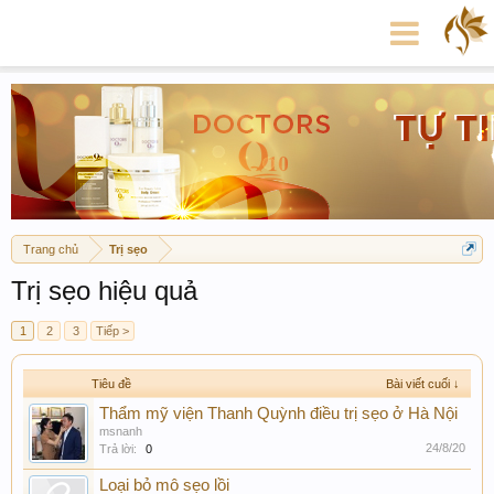
Trang chủ
Trị sẹo
Trị sẹo hiệu quả
1
2
3
Tiếp >
Tiêu đề
Bài viết cuối ↓
Thẩm mỹ viện Thanh Quỳnh điều trị sẹo ở Hà Nội
msnanh
24/8/20
Trả lời:
0
Loại bỏ mô sẹo lồi