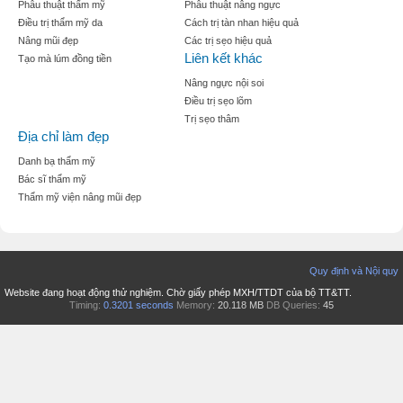
Phẫu thuật thẩm mỹ
Phẫu thuật nâng ngực
Điều trị thẩm mỹ da
Cách trị tàn nhan hiệu quả
Nâng mũi đẹp
Các trị sẹo hiệu quả
Liên kết khác
Tạo mà lúm đồng tiền
Nâng ngực nội soi
Điều trị sẹo lõm
Trị sẹo thâm
Địa chỉ làm đẹp
Danh bạ thẩm mỹ
Bác sĩ thẩm mỹ
Thẩm mỹ viện nâng mũi đẹp
Quy định và Nội quy
Website đang hoạt động thử nghiệm. Chờ giấy phép MXH/TTDT của bộ TT&TT.
Timing:
0.3201 seconds
Memory:
20.118 MB
DB Queries:
45