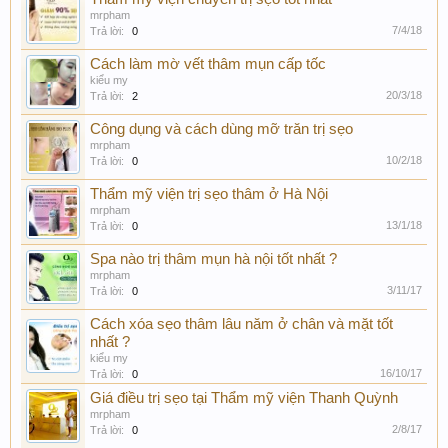
mrpham
7/4/18
Trả lời:
0
Cách làm mờ vết thâm mụn cấp tốc
kiểu my
20/3/18
Trả lời:
2
Công dụng và cách dùng mỡ trăn trị sẹo
mrpham
10/2/18
Trả lời:
0
Thẩm mỹ viện trị sẹo thâm ở Hà Nội
mrpham
13/1/18
Trả lời:
0
Spa nào trị thâm mụn hà nội tốt nhất ?
mrpham
3/11/17
Trả lời:
0
Cách xóa sẹo thâm lâu năm ở chân và mặt tốt
nhất ?
kiểu my
16/10/17
Trả lời:
0
Giá điều trị sẹo tại Thẩm mỹ viện Thanh Quỳnh
mrpham
2/8/17
Trả lời:
0