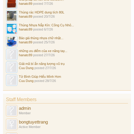
hanatc89
posted
7/7/26
Thùng rác HDPE dung tích 80L
hanatc89
posted
20/7/26
Thùng Nhựa Nắp Kín: Công Cụ Nhỏ...
hanatc89
posted
6/7/26
Báo giá thùng nhựa chữ nhật...
hanatc89
posted
25/7/26
những ưu điểm của xe nâng tay...
hanatc89
posted
27/7/26
Giải mã bí ẩn năng lượng vũ trụ
Cuu Dung
posted
27/7/26
Tử Bình Giúp Hiểu Mình Hơn
Cuu Dung
posted
28/7/26
Staff Members
admin
Member
bongtuyettrang
Active Member