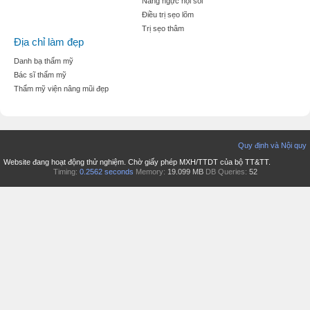
Nâng ngực nội soi
Điều trị sẹo lõm
Trị sẹo thâm
Địa chỉ làm đẹp
Danh bạ thẩm mỹ
Bác sĩ thẩm mỹ
Thẩm mỹ viện nâng mũi đẹp
Quy định và Nội quy
Website đang hoạt động thử nghiệm. Chờ giấy phép MXH/TTDT của bộ TT&TT.
Timing:
0.2562 seconds
Memory:
19.099 MB
DB Queries:
52