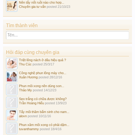
Nên tẩy nốt ruồi nào cho hợp...
Chuyên gia tư vấn
posted
21/10/23
Tìm thành viên
Hỏi đáp cùng chuyên gia
Triệt lông nách ở đâu hiệu quả ?
Thu Cúc
posted
25/3/17
Công nghệ phun lông mày cho...
Xuân Hương
posted
28/12/16
Phun môi xong nên dùng son...
Thảo My
posted
14/12/23
Sẹo trắng có chữa được không?
Trần Hoàng Hiếu
posted
13/9/23
Tẩy môi thâm bẩm sinh cho nam...
alovn
posted
10/11/16
Phun xăm môi xong có phải dặm...
tuvanthammy
posted
18/4/16