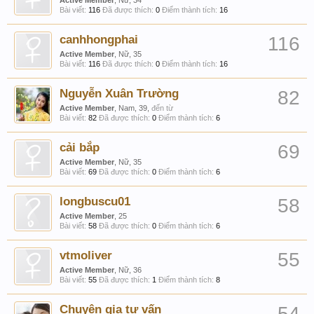
Active Member
, Nữ, 34
Bài viết:
116
Đã được thích:
0
Điểm thành tích:
16
canhhongphai
116
Active Member
, Nữ, 35
Bài viết:
116
Đã được thích:
0
Điểm thành tích:
16
Nguyễn Xuân Trường
82
Active Member
, Nam, 39,
đến từ
Bài viết:
82
Đã được thích:
0
Điểm thành tích:
6
cải bắp
69
Active Member
, Nữ, 35
Bài viết:
69
Đã được thích:
0
Điểm thành tích:
6
longbuscu01
58
Active Member
, 25
Bài viết:
58
Đã được thích:
0
Điểm thành tích:
6
vtmoliver
55
Active Member
, Nữ, 36
Bài viết:
55
Đã được thích:
1
Điểm thành tích:
8
Chuyên gia tư vấn
54