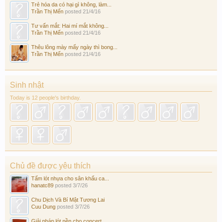
Trẻ hóa da có hại gì không, làm...
Trần Thị Mến
posted
21/4/16
Tư vấn mắt: Hai mí mắt không...
Trần Thị Mến
posted
21/4/16
Thêu lông mày mấy ngày thì bong...
Trần Thị Mến
posted
21/4/16
Sinh nhật
Today is 12 people's birthday.
Chủ đề được yêu thích
Tấm lót nhựa cho sân khấu ca...
hanatc89
posted
3/7/26
Chu Dịch Và Bí Mật Tương Lai
Cuu Dung
posted
3/7/26
Giải pháp lót nền cho concert...