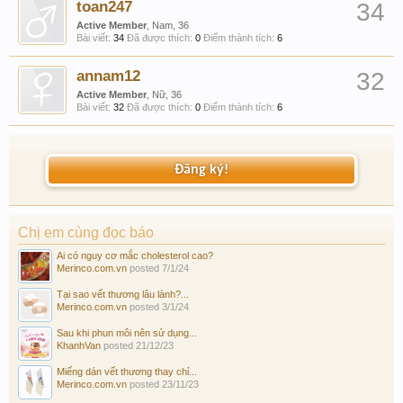
toan247
34
Active Member
, Nam, 36
Bài viết:
34
Đã được thích:
0
Điểm thành tích:
6
annam12
32
Active Member
, Nữ, 36
Bài viết:
32
Đã được thích:
0
Điểm thành tích:
6
Đăng ký!
Chị em cùng đọc báo
Ai có nguy cơ mắc cholesterol cao?
Merinco.com.vn
posted
7/1/24
Tại sao vết thương lâu lành?...
Merinco.com.vn
posted
3/1/24
Sau khi phun môi nên sử dụng...
KhanhVan
posted
21/12/23
Miếng dán vết thương thay chỉ...
Merinco.com.vn
posted
23/11/23