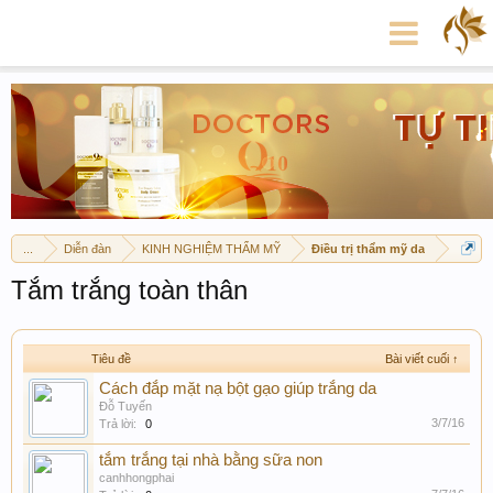
...
Diễn đàn
KINH NGHIỆM THẨM MỸ
Điều trị thẩm mỹ da
Tắm trắng toàn thân
Tiêu đề
Bài viết cuối ↑
Cách đắp mặt nạ bột gạo giúp trắng da
Đỗ Tuyến
3/7/16
Trả lời:
0
tắm trắng tại nhà bằng sữa non
canhhongphai