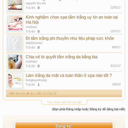
nguyên thu trà
22/5/17
Trả lời:
0
Kinh nghiệm chọn spa tắm trắng uy tín an toàn tại
Hà Nội
mrpham
13/7/17
Trả lời:
0
Đi tắm trắng phi thuyền như liệu pháp sức khỏe
daloforumivi
8/8/17
Trả lời:
0
Chia sẻ bí quyết tắm trắng da bằng bia
mrpham
8/11/17
Trả lời:
0
Làm trắng da mặt và toàn thân ở spa nào tốt ?
bongtuyettrang
3/8/20
Trả lời:
1
Hiển thị chủ đề từ 1 đến 13 của 13
Tùy chọn hiển thị chủ đề
(Bạn phải Đăng nhập hoặc Đăng ký để đăng bài viết)
Đăng ký!