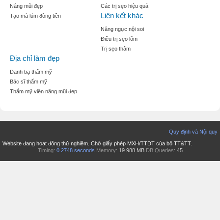
Nâng mũi đẹp
Các trị sẹo hiệu quả
Liên kết khác
Tạo mà lúm đồng tiền
Nâng ngực nội soi
Điều trị sẹo lõm
Trị sẹo thâm
Địa chỉ làm đẹp
Danh bạ thẩm mỹ
Bác sĩ thẩm mỹ
Thẩm mỹ viện nâng mũi đẹp
Quy định và Nội quy
Website đang hoạt động thử nghiệm. Chờ giấy phép MXH/TTDT của bộ TT&TT.
Timing:
0.2748 seconds
Memory:
19.988 MB
DB Queries:
45