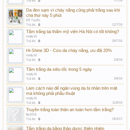
7/7/16
Trả lời:
0
Da đen sạm vì cháy nắng cũng phải trắng sau khi
chà thứ này 5 phút
Đỗ Tuyến
12/7/16
Trả lời:
0
Tắm trắng tại thẩm mỹ viện Hà Nội có tốt không?
maily16
28/7/16
Trả lời:
0
Hi-Shine 3D - Cứu da cháy nắng, ưu đãi 20%
maily16
1/8/16
Trả lời:
0
Tắm trắng da siêu tốc trong 5 ngày
maily16
3/8/16
Trả lời:
0
Làm cách nào để ngăn vùng da bị nhăn trên mặt
mà không phải phẫu thuật
maily16
11/8/16
Trả lời:
0
Truyền trắng toàn thân an toàn hơn tắm trắng?
lily2016
18/4/17
Trả lời:
0
Tắm trắng da bằng thảo dược thiên nhiên