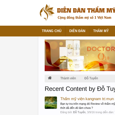
TRANG CHỦ
DIỄN ĐÀN
THẨM MỸ
Thành viên
Đỗ Tuyến
Recent Content by Đỗ Tu
Thẩm mỹ viện kangnam trị mụn 
Bạn tự tra trên mạng đó Review về thẩm m
thớt đã đến đó làm chưa ?
Đăng bởi:
Đỗ Tuyến
,
3/9/16
trong diễn đàn: