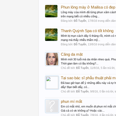
Phun lông mày ở Mailisa có đẹp
Lông mày của mình đã từng phun xăm cásh 
trên mạng biết có nhiều công...
Đăng bởi:
Đỗ Tuyến
,
17/8/16
trong diễn đàn
Thanh Quỳnh Spa có tốt không
Mình bị mụn cách đây 6 tháng rồi, mình có 
mạng mà thấy nhiều thẩm mỹ...
Đăng bởi:
Đỗ Tuyến
,
13/8/16
trong diễn đàn
Căng da mặt
Mình mới 30 tuổi mà da nhăn nheo quá. Phư
Thời gian làm có lâu không?...
Chủ đề bởi:
Đỗ Tuyến
,
11/8/16
, 5 lần trả lờ
Tại sao bác sĩ phẫu thuật phải m
Đã bao giờ bạn để ý những điều này và tự h
đấy! Bạn biết đấy, có...
Chủ đề bởi:
Đỗ Tuyến
,
9/8/16
, 0 lần trả lời,
phun mí mắt
Em có mắt nhỏ, em muốn đi phun mí mắt ch
Giá cả có ok không ạ? Hoặc các...
Chủ đề bởi:
Đỗ Tuyến
,
7/8/16
, 4 lần trả lời,