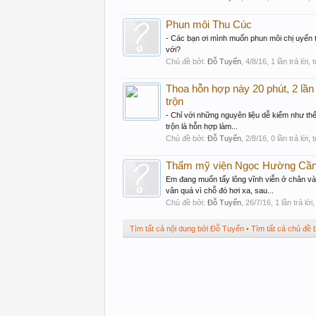
Phun môi Thu Cúc
- Các bạn ơi mình muốn phun môi chị uyển th
với?
Chủ đề bởi:
Đỗ Tuyến
,
4/8/16
, 1 lần trả lời,
Thoa hỗn hợp này 20 phút, 2 lần
trộn
- Chỉ với những nguyên liệu dễ kiếm như th
trộn là hỗn hợp làm...
Chủ đề bởi:
Đỗ Tuyến
,
2/8/16
, 0 lần trả lời,
Thẩm mỹ viện Ngọc Hường Cầ
Em đang muốn tẩy lông vĩnh viễn ở chân v
vân quá vì chỗ đó hơi xa, sau...
Chủ đề bởi:
Đỗ Tuyến
,
26/7/16
, 1 lần trả lờ
Tìm tất cả nội dung bởi Đỗ Tuyến
Tìm tất cả chủ đề