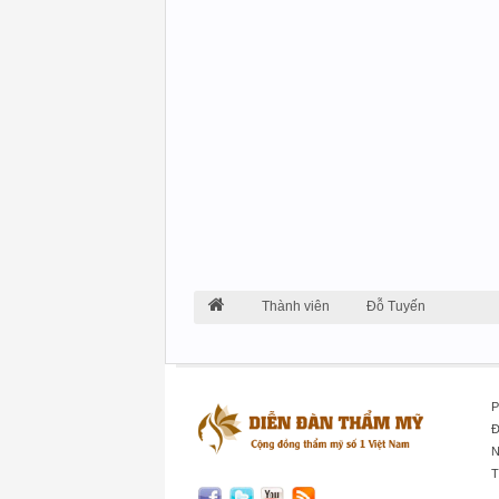
Thành viên
Đỗ Tuyến
P
Đ
N
T