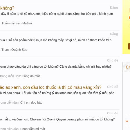
 không?
Đăng
đây 5 năm ,thời đó chưa có nhiều công nghệ phun xăm như bây giờ . Mình xem
:
Thẩm mỹ viện Mailisa
Đăng
mua 1 số sản phẩm bôi trị mụn mà không thấy đỡ gì cả, mình có tham khảo trên
:
Thanh Quỳnh Spa
Chủ đề
ơng pháp căng da chỉ vàng có tốt không? Căng da mặt bằng chỉ giá bao nhiêu?
C
i, trong diễn đàn:
Căng da mặt
ặc áo xanh, còn đầu lọc thuốc lá thì có màu vàng xỉn?
Chủ đề
ỏi vì sao chưa. Tất cả đều có những lý do khoa học liên quan đến tâm lý màu sắc
 trong diễn đàn:
Chị em đọc báo
Chủ đề
o mắt to và đen hơn. Cho em hỏi QuynhQuyen beauty phun mí mắt có tốt không?
 trong diễn đàn:
Phun xăm mí mắt