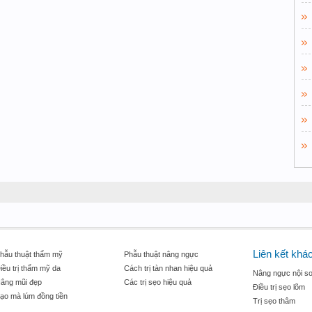
Liên kết khá
hẫu thuật thẩm mỹ
Phẫu thuật nâng ngực
iều trị thẩm mỹ da
Cách trị tàn nhan hiệu quả
Nâng ngực nội so
âng mũi đẹp
Các trị sẹo hiệu quả
Điều trị sẹo lõm
ạo mà lúm đồng tiền
Trị sẹo thâm