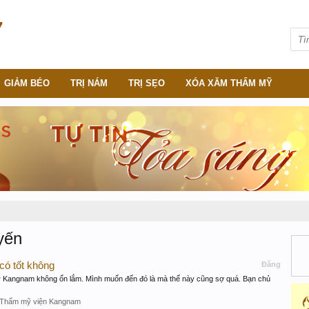
GIẢM BÉO
TRỊ NÁM
TRỊ SẸO
XÓA XĂM THẨM MỸ
yến
có tốt không
Đăng
ỹ Kangnam không ổn lắm. Mình muốn đến đó là mà thế này cũng sợ quá. Bạn chủ
Thẩm mỹ viện Kangnam