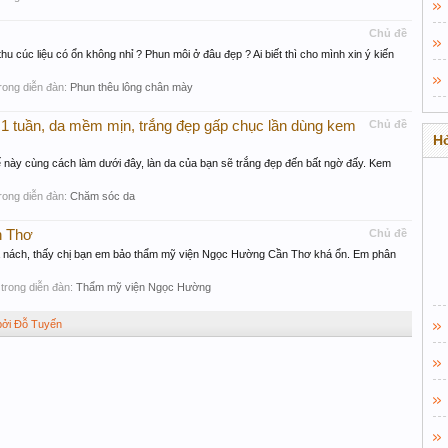
Chủ đề
u cúc liệu có ổn không nhỉ ? Phun môi ở đâu đẹp ? Ai biết thì cho mình xin ý kiến
 trong diễn đàn:
Phun thêu lông chân mày
 1 tuần, da mềm mịn, trắng đẹp gấp chục lần dùng kem
Chủ đề
Hỏ
ế này cùng cách làm dưới đây, làn da của bạn sẽ trắng đẹp đến bất ngờ đấy. Kem
 trong diễn đàn:
Chăm sóc da
n Thơ
Chủ đề
à nách, thấy chị bạn em bảo thẩm mỹ viện Ngọc Hường Cần Thơ khá ổn. Em phân
i, trong diễn đàn:
Thẩm mỹ viện Ngọc Hường
 bởi Đỗ Tuyến