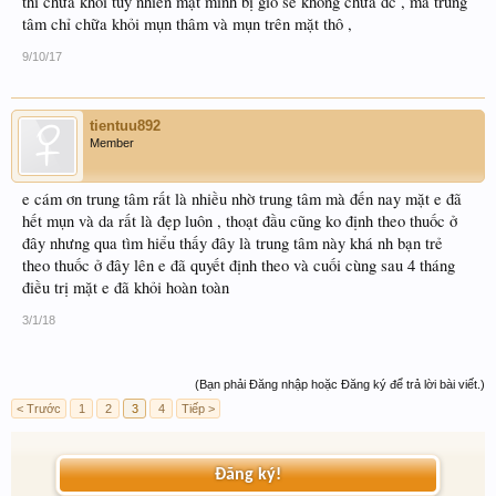
thì chữa khỏi tuy nhiên mặt mình bị giỗ sẽ không chữa đc , mà trung
tâm chỉ chữa khỏi mụn thâm và mụn trên mặt thô ,
9/10/17
tientuu892
Member
e cám ơn trung tâm rất là nhiều nhờ trung tâm mà đến nay mặt e đã
hết mụn và da rất là đẹp luôn , thoạt đầu cũng ko định theo thuốc ở
đây nhưng qua tìm hiểu thấy đây là trung tâm này khá nh bạn trẻ
theo thuốc ở đây lên e đã quyết định theo và cuối cùng sau 4 tháng
điều trị mặt e đã khỏi hoàn toàn
3/1/18
(Bạn phải Đăng nhập hoặc Đăng ký để trả lời bài viết.)
< Trước
1
2
3
4
Tiếp >
Đăng ký!