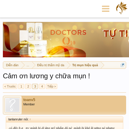
Diễn đàn
...
Điều trị thẩm mỹ da
Trị mụn hiệu quả
Cảm ơn lương y chữa mụn !
< Trước
1
2
3
4
Tiếp >
toanv5
Member
lanlanruler nói:
↑
có đấy b ạ , trc mình bị dị ứng mỹ phẩm đó nè, mình bị khá là nặng nè nhưng