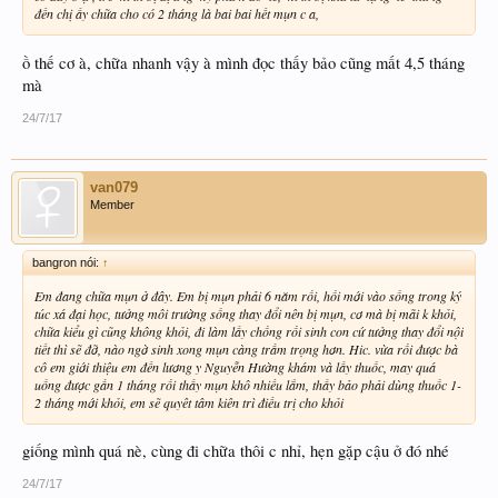
đến chị ấy chữa cho có 2 tháng là bai bai hết mụn c a,
ồ thế cơ à, chữa nhanh vậy à mình đọc thấy bảo cũng mất 4,5 tháng
mà
24/7/17
van079
Member
bangron nói:
↑
Em đang chữa mụn ở đây. Em bị mụn phải 6 năm rồi, hồi mới vào sống trong ký
túc xá đại học, tưởng môi trường sống thay đổi nên bị mụn, cơ mà bị mãi k khỏi,
chữa kiểu gì cũng không khỏi, đi làm lấy chồng rồi sinh con cứ tưởng thay đổi nội
tiết thì sẽ đỡ, nào ngờ sinh xong mụn càng trầm trọng hơn. Hic. vừa rồi được bà
cô em giới thiệu em đến lương y Nguyễn Hường khám và lấy thuốc, may quá
uống được gần 1 tháng rồi thấy mụn khô nhiều lắm, thấy bảo phải dùng thuốc 1-
2 tháng mới khỏi, em sẽ quyêt tâm kiên trì điều trị cho khỏi
giống mình quá nè, cùng đi chữa thôi c nhỉ, hẹn gặp cậu ở đó nhé
24/7/17