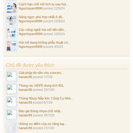
Cách hạn chế mỡ tích tụ sau hút...
Ngochuyen9999
posted
22/5/24
Nâng ngực phù hợp nhất ở độ...
Ngochuyen9999
posted
16/5/24
Các công nghệ hút mỡ tiên tiến...
Ngochuyen9999
posted
10/5/24
Hút mỡ bụng không phẫu thuật có...
Ngochuyen9999
posted
4/5/24
Chủ đề được yêu thích
Giải pháp lót nền cho concert...
hanatc89
posted
7/7/26
Thùng rác HDPE dung tích 80L
hanatc89
posted
20/7/26
Thùng Nhựa Nắp Kín: Công Cụ Nhỏ...
hanatc89
posted
6/7/26
Báo giá thùng nhựa chữ nhật...
hanatc89
posted
25/7/26
những ưu điểm của xe nâng tay...
hanatc89
posted
27/7/26