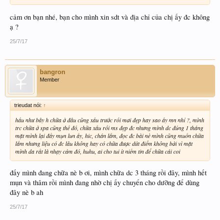
cảm ơn bạn nhé, bạn cho mình xin sdt và địa chỉ của chị ấy đc không
ạ ?
25/7/17
bangron
Member
trieudat nói:
↑
hầu như bây h chữa ở đâu cũng xấu trước rồi mơi đẹp hay sao ấy mn nhỉ ?, mình
trc chữa ở spa cũng thế đó, chữa xấu rồi ms đẹp đc nhưng mình dc đúng 1 tháng
mặt mình lại đầy mụn lun ấy, hic, chán lắm, đọc đc bài nè mình cũng muốn chữa
lắm nhưng liệu có đc lâu không hay có chữa được dứt điểm không bởi vì mặt
mình da rất là nhạy cảm đó, huhu, ai cho tui ít niềm tin để chữa cái coi
đấy mình đang chữa nè b ơi, mình chữa dc 3 tháng rồi đây, mình hết
mụn và thâm rồi mình đang nhờ chị ấy chuyển cho dưỡng để dùng
đây nè b ah
25/7/17