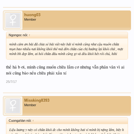
huong03
Member
Ngongoc nói:
↑
mình cảm ơn bài đã chia sẻ bài viết này bởi vì mình cũng như cậu muốn chữa
mụn bao nhiêu nơi không khỏi thế mà đến chữa của chị hường lại khỏi chứ , mặt
mình bh đẹp lắm, ai hỏi chữa đâu mình cũng gt và đều khỏi hết rồi chú, hihi
thế hả b ơi, mình cũng muốn chữa lắm cơ nhưng vẫn phân vân vì ai
nói cũng bảo nếu chữa phải xấu xí
25/7/17
Missking8393
Member
CuongaVan nói:
↑
Liệu lương y này có chữa khỏi đc cho mình không bơi vì mình bị nặng lắm, bây h