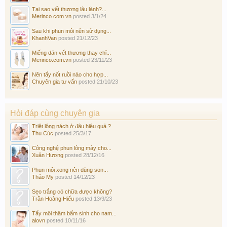
Tại sao vết thương lâu lành?...
Merinco.com.vn
posted
3/1/24
Sau khi phun môi nên sử dụng...
KhanhVan
posted
21/12/23
Miếng dán vết thương thay chỉ...
Merinco.com.vn
posted
23/11/23
Nên tẩy nốt ruồi nào cho hợp...
Chuyên gia tư vấn
posted
21/10/23
Hỏi đáp cùng chuyên gia
Triệt lông nách ở đâu hiệu quả ?
Thu Cúc
posted
25/3/17
Công nghệ phun lông mày cho...
Xuân Hương
posted
28/12/16
Phun môi xong nên dùng son...
Thảo My
posted
14/12/23
Sẹo trắng có chữa được không?
Trần Hoàng Hiếu
posted
13/9/23
Tẩy môi thâm bẩm sinh cho nam...
alovn
posted
10/11/16