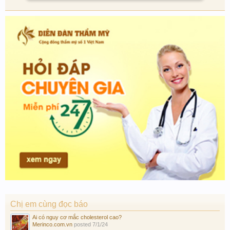
Chị em cùng đọc báo
Ai có nguy cơ mắc cholesterol cao?
Merinco.com.vn
posted
7/1/24