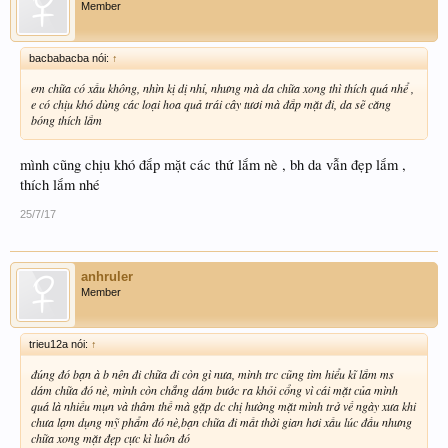
Member
bacbabacba nói:
↑
em chữa có xấu không, nhìn kị dị nhỉ, nhưng mà da chữa xong thì thích quá nhể ,
e có chịu khó dùng các loại hoa quả trái cây tươi mà đắp mặt đi, da sẽ căng
bóng thích lắm
mình cũng chịu khó đắp mặt các thứ lắm nè , bh da vẫn đẹp lắm ,
thích lắm nhé
25/7/17
anhruler
Member
trieu12a nói:
↑
đúng đó bạn à b nên đi chữa đi còn gì nưa, mình trc cũng tìm hiểu kĩ lắm ms
dám chữa đó nè, mình còn chẳng dám bước ra khỏi cổng vì cái mặt của mình
quá là nhiều mụn và thâm thế mà gặp dc chị hường mặt mình trở về ngày xưa khi
chưa lạm dụng mỹ phẩm đó nè,bạn chữa đi mất thời gian hơi xấu lúc đầu nhưng
chữa xong mặt đẹp cực kì luôn đó