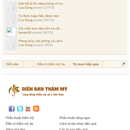
Giải mã bí ẩn năng lượng vũ trụ
Cuu Dung
posted
27/7/26
Tử Bình Giúp Hiểu Mình Hơn
Cuu Dung
posted
28/7/26
Cột chắn inox dây kéo và cột...
hanatc89
posted
29/7/26
Phong thủy văn phòng và cách...
Cuu Dung
posted
1/8/26
Diễn đàn
...
Điều trị thẩm mỹ da
Trị mụn hiệu quả
Phẫu thuật thẩm mỹ
Phẫu thuật nâng ngực
Điều trị thẩm mỹ da
Cách trị tàn nhan hiệu quả
Nâng mũi đẹp
Các trị sẹo hiệu quả