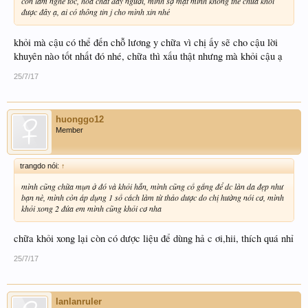
còn làm nghề tóc, hóa chất đầy người, mình sợ mặt mình không thể chữa khỏi
được đây ạ, ai có thông tin j cho mình xin nhé
khỏi mà cậu có thể đến chỗ lương y chữa vì chị ấy sẽ cho cậu lời
khuyên nào tốt nhất đó nhé, chữa thì xấu thật nhưng mà khỏi cậu ạ
25/7/17
huonggo12
Member
trangdo nói:
↑
mình cũng chữa mụn ở đó và khỏi hẳn, mình cũng cố gắng để dc làn da đẹp như
bạn nè, mình còn áp dụng 1 số cách làm từ thảo dược do chị hường nói cơ, mình
khỏi xong 2 đứa em mình cũng khỏi cơ nha
chữa khỏi xong lại còn có dược liệu để dùng hả c ơi,hii, thích quá nhỉ
25/7/17
lanlanruler