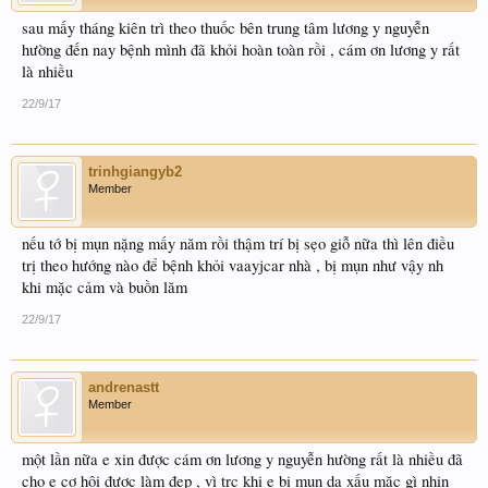
sau mấy tháng kiên trì theo thuốc bên trung tâm lương y nguyễn
hường đến nay bệnh mình đã khỏi hoàn toàn rồi , cám ơn lương y rất
là nhiều
22/9/17
trinhgiangyb2
Member
nếu tớ bị mụn nặng mấy năm rồi thậm trí bị sẹo giỗ nữa thì lên điều
trị theo hướng nào để bệnh khỏi vaayjcar nhà , bị mụn như vậy nh
khi mặc cảm và buồn lăm
22/9/17
andrenastt
Member
một lần nữa e xin được cám ơn lương y nguyễn hường rất là nhiều đã
cho e cơ hội được làm đẹp , vì trc khi e bị mụn da xấu mặc gì nhin