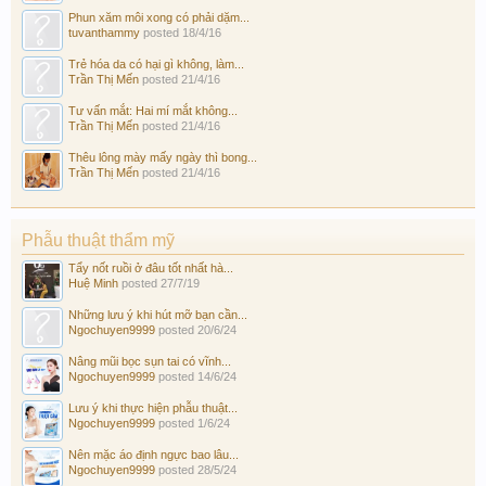
Phun xăm môi xong có phải dặm...
tuvanthammy
posted
18/4/16
Trẻ hóa da có hại gì không, làm...
Trần Thị Mến
posted
21/4/16
Tư vấn mắt: Hai mí mắt không...
Trần Thị Mến
posted
21/4/16
Thêu lông mày mấy ngày thì bong...
Trần Thị Mến
posted
21/4/16
Phẫu thuật thẩm mỹ
Tẩy nốt ruồi ở đâu tốt nhất hà...
Huệ Minh
posted
27/7/19
Những lưu ý khi hút mỡ bạn cần...
Ngochuyen9999
posted
20/6/24
Nâng mũi bọc sụn tai có vĩnh...
Ngochuyen9999
posted
14/6/24
Lưu ý khi thực hiện phẫu thuật...
Ngochuyen9999
posted
1/6/24
Nên mặc áo định ngực bao lâu...
Ngochuyen9999
posted
28/5/24