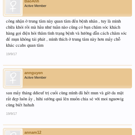
BaoAnh
Active Member
công nhận ở trung tâm này quan tâm đến bệnh nhân , tuy là mình
chữa khỏi rồi mà hầu như tuần nào cũng có bạn chăm sóc khách
hàng gọi điện hỏi thăm tình trạng bệnh và hướng dẫn cách chăm sóc
để mụn không tái phát , mình thích ở trung tâm này hơn mấy chỗ
khác ccahs quan tâm
19/9/17
annguyen
Active Member
sau mấy tháng ddieuf trị cuối cùng mình đã hết mun và giờ da mặt
rất đẹp luôn ấy , hihi sướng quá lên muốn chia sẻ với moi nguowig
cùng biết hahah
19/9/17
annam12