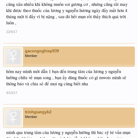
cũng xấu nhiều khi không muốn soi gương cơ , nhưng cũng rất may
khi được theo thuốc của lương y nguyễn hương ngày đấy mất hơn 4
tháng một tí đấy vì bị nặng , sau đó hết mụn rồi thấy thích quá trời
luôn ,
22/9/17
gacongnghiep939
Member
hôm nay mình mới dẫn 1 bạn đến trung tâm của lương y nguyễn
hường chữa về mụn song , bạn ấy dùng thuốc có gì mwois mình sẽ
thông báo và chia sẻ để mọi ng cùng biết nha
9/10/17
trinhgiangyb2
Member
mình qua trung tâm của lương y nguyễn hường thì bác sỹ tư vấn mụn