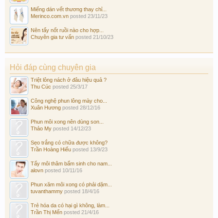
Miếng dán vết thương thay chỉ...
Merinco.com.vn
posted
23/11/23
Nên tẩy nốt ruồi nào cho hợp...
Chuyên gia tư vấn
posted
21/10/23
Hỏi đáp cùng chuyên gia
Triệt lông nách ở đâu hiệu quả ?
Thu Cúc
posted
25/3/17
Công nghệ phun lông mày cho...
Xuân Hương
posted
28/12/16
Phun môi xong nên dùng son...
Thảo My
posted
14/12/23
Sẹo trắng có chữa được không?
Trần Hoàng Hiếu
posted
13/9/23
Tẩy môi thâm bẩm sinh cho nam...
alovn
posted
10/11/16
Phun xăm môi xong có phải dặm...
tuvanthammy
posted
18/4/16
Trẻ hóa da có hại gì không, làm...
Trần Thị Mến
posted
21/4/16