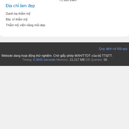
Địa chỉ làm đẹp
Danh bạ thẩm mỹ
Bác sĩ thẩm mỹ
Thẩm mỹ viện nâng mũi đẹp
Quy định và Nội quy
Website đang hoạt động thử nghiệm. Chờ giấy phép MXH/TTDT của bộ TT&TT.
Timing:
0.3043 seconds
Memory:
21.217 MB
DB Queries:
56