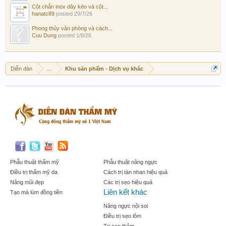
Cột chắn inox dây kéo và cột...
hanatc89
posted
29/7/26
Phong thủy văn phòng và cách...
Cuu Dung
posted
1/8/26
Diễn đàn
...
Khu sản phẩm - Dịch vụ khác
Phẫu thuật thẩm mỹ
Phẫu thuật nâng ngực
Điều trị thẩm mỹ da
Cách trị tàn nhan hiệu quả
Nâng mũi đẹp
Các trị sẹo hiệu quả
Liên kết khác
Tạo mà lúm đồng tiền
Nâng ngực nội soi
Điều trị sẹo lõm
Trị sẹo thâm