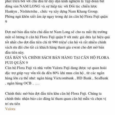
phát triển bởi với chủ đầu tư dày dặn kinh nghiệm là Tập đoàn bất
động sản NAM LONG và sự hiệp tác với Đối tác chiến lược
Hankyu , Nishitetshu , chức vụ xây dựng Nam Khang Group.
Phòng ngủ khôn xiết ấm áp ngay trong dự án căn hộ Flora Fuji quận
9
Đợt mở bán đầu tiên chủ đầu tư Nam Long sẽ cho ra mắt thị trường
một số lượng ít căn hộ Flora Fuji quận 9 với mức giá đưa lại hiệu quả
tốt nhất cho đợt đầu tiên chỉ từ 990 triệu/ căn hộ và rất nhiều chính
sách ưu đãi cho tất cả khách hàng tham gia event cho đợt mở bán
đầu tiên này.
GIÁ BÁN VÀ CHÍNH SÁCH BÁN HÀNG TẠI CĂN HỘ FLORA
FUJI QUẬN 9
Căn hộ Flora Fuji và nhà vườn Valora Fuji đang được sự quan hoài
đặc trợ giúp vay vốn tối đa đến 80% khi mua căn hộ , từ các ngân
hàng lớn cụ thể như: ngân hàng Vietcombank , HD Bank , SeaBank
, ngân hàng OCB , ….
Chính thức mở bán đợt đầu tiên khu căn hộ Flora Fuji. Chúng ta
chính thức nhận báo cáo đăng kí tham quan căn hộ mẫu và chọn vị
trí ưu tiên
Valora