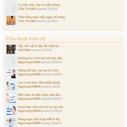
Tư vấn mắt: Hai mí mắt không...
Trần Thị Mến
posted
21/4/16
Thêu lông mày mấy ngày thì bong...
Trần Thị Mến
posted
21/4/16
Phẫu thuật thẩm mỹ
Tẩy nốt ruồi ở đâu tốt nhất hà...
Huệ Minh
posted
27/7/19
Những lưu ý khi hút mỡ bạn cần...
Ngochuyen9999
posted
20/6/24
Nâng mũi bọc sụn tai có vĩnh...
Ngochuyen9999
posted
14/6/24
Lưu ý khi thực hiện phẫu thuật...
Ngochuyen9999
posted
1/6/24
Nên mặc áo định ngực bao lâu...
Ngochuyen9999
posted
28/5/24
Cách hạn chế mỡ tích tụ sau hút...
Ngochuyen9999
posted
22/5/24
Nâng ngực phù hợp nhất ở độ...
Ngochuyen9999
posted
16/5/24