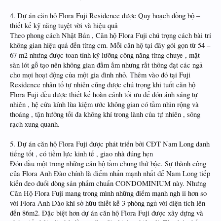
4. Dự án căn hộ Flora Fuji Residence được Quy hoạch đồng bộ –
thiết kế kỹ năng tuyệt vời và hiệu quả
Theo phong cách Nhật Bản , Căn hộ Flora Fuji chú trọng cách bài trí
không gian hiệu quả đến từng cm. Mỗi căn hộ tại đây gói gọn từ 54 –
67 m2 nhưng được toan tính kỹ lưỡng công năng từng chuye , mặt
sàn lót gỗ tạo nên không gian đầm ấm nhưng rất thông đạt các ngả
cho mọi hoạt động của một gia đình nhỏ. Thêm vào đó tại Fuji
Residence nhân tố tự nhiên cũng được chú trọng khi tuốt căn hộ
Flora Fuji đều được thiết kế hoàn cảnh tối ưu để đón ánh sáng tự
nhiên , hệ cửa kính lùa kiệm ước không gian có tầm nhìn rộng và
thoáng , tận hưởng tối đa không khí trong lành của tự nhiên , sông
rạch xung quanh.
5. Dự án căn hộ Flora Fuji được phát triển bởi CĐT Nam Long danh
tiếng tốt , có tiềm lực kinh tế , giao nhà đúng hẹn
Đón đầu một trong những căn hộ tầm chung thứ bậc. Sự thành công
của Flora Anh Đào chính là điểm nhấn mạnh nhất để Nam Long tiếp
kiến đeo đuổi dòng sản phẩm chuẩn CONDOMINIUM này. Nhưng
Căn Hộ Flora Fuji mang trong mình những điểm mạnh ngh ii hơn so
với Flora Anh Đào khi sở hữu thiết kế 3 phòng ngủ với diện tích lên
đến 86m2. Đặc biệt hơn dự án căn hộ Flora Fuji được xây dựng và