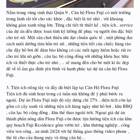
Nằm trong vùng sinh thái Quận 9 , Căn hộ Flora Fuji có môi trường
trong lành rất tốt cho sức khỏe , đặc biệt là trẻ nhỏ , với khoảng
không gian xanh rộng lớn. Từng chi tiết từ thiết kế , tiện ích , service
của dự án đều được toan tính kỹ lưỡng để phục vụ người ốm đặc biệt
cho trẻ nít. Một sân chơi thiếu nhi đạt chuẩn quốc tế , một phòng đọc
sách nuôi dưỡng tâm hồn trẻ nít , những tiểu tiết của chiếc hàng rào
che đậy hồ bơi để đảm bảo không có các mối nguy hiểm hoặc rủi ro
cho trẻ khi nô giỡn , câu lạc bộ cộng đồng với những khóa học hữu
ích và thiết thực cho trẻ nhỏ , .. sẽ mang đến cho bé một kí ức đẹp
đẽ về tổ ấm gia đình yên bình và hạnh phúc tại dự án căn hộ Flora
Fuji.
3. Tiện ích riêng tây và đầy đủ biệt lập tại Căn Hộ Flora Fuji
Tiện ích đủ sinh hoạt trong cả tuần mà không để ý phải bước ra
ngoài. Dự án Flora Fuji mật độ xây dựng chỉ 27% , diện tích còn lại
gồm có cây xanh và những tiện ích hàng ngày như hồ bơi , khu BBQ
, câu lạc bộ cộng đồng , khu thể thao ngoài trời. Ngoại giả dự án
thành phần nông dân Flora Fuji còn được tận hưởng tiện ích của khu
quy hoạch Fuji Residence gồm vườn trẻ , khu thương nghiệp , công
viên ven sông , an ninh 24/24 với hệ thống giao thông video phone ,
thẻ từ cho cầu thang máy và từng căn hộ…