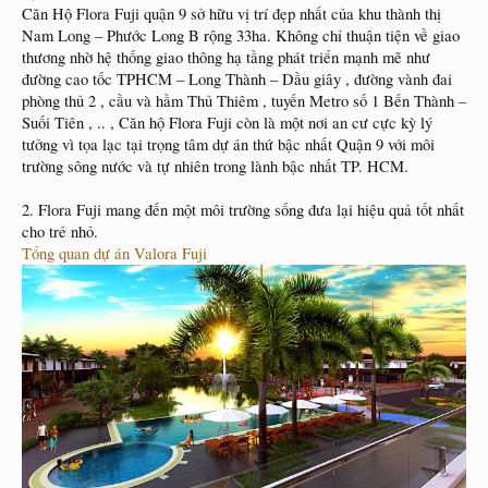
Căn Hộ Flora Fuji quận 9 sở hữu vị trí đẹp nhất của khu thành thị
Nam Long – Phước Long B rộng 33ha. Không chỉ thuận tiện về giao
thương nhờ hệ thống giao thông hạ tầng phát triển mạnh mẽ như
đường cao tốc TPHCM – Long Thành – Dầu giây , đường vành đai
phòng thủ 2 , cầu và hầm Thủ Thiêm , tuyến Metro số 1 Bến Thành –
Suối Tiên , .. , Căn hộ Flora Fuji còn là một nơi an cư cực kỳ lý
tưởng vì tọa lạc tại trọng tâm dự án thứ bậc nhất Quận 9 với môi
trường sông nước và tự nhiên trong lành bậc nhất TP. HCM.
2. Flora Fuji mang đến một môi trường sống đưa lại hiệu quả tốt nhất
cho trẻ nhỏ.
Tổng quan dự án Valora Fuji