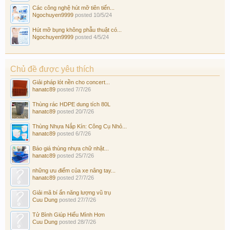
Các công nghệ hút mỡ tiên tiến...
Ngochuyen9999
posted
10/5/24
Hút mỡ bụng không phẫu thuật có...
Ngochuyen9999
posted
4/5/24
Chủ đề được yêu thích
Giải pháp lót nền cho concert...
hanatc89
posted
7/7/26
Thùng rác HDPE dung tích 80L
hanatc89
posted
20/7/26
Thùng Nhựa Nắp Kín: Công Cụ Nhỏ...
hanatc89
posted
6/7/26
Báo giá thùng nhựa chữ nhật...
hanatc89
posted
25/7/26
những ưu điểm của xe nâng tay...
hanatc89
posted
27/7/26
Giải mã bí ẩn năng lượng vũ trụ
Cuu Dung
posted
27/7/26
Tử Bình Giúp Hiểu Mình Hơn
Cuu Dung
posted
28/7/26