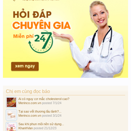
Chị em cùng đọc báo
Ai có nguy cơ mắc cholesterol cao?
Merinco.com.vn
posted
7/1/24
Tại sao vết thương lâu lành?...
Merinco.com.vn
posted
3/1/24
Sau khi phun môi nên sử dụng...
KhanhVan
posted
21/12/23