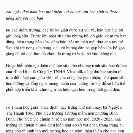
các ngày đầu năm học mới thêm vui có các em học sinh vì được
uống sữa với các bạn
tại các điểm trường, các bé ko giấu được sự vui vẻ, háo hức lúc tới
giờ uống sữa. Trước khi phát sữa cho những bé, cô giáo kiểm tra hạn
dùng, hiện trạng hộp sữa, đảm bảo thật an toàn mới đưa đến tay trẻ.
Sau khi trẻ uống sữa xong, các cô hướng dẫn bé gấp hộp sữa bỏ gọn
gàng để tái chế làm đồ chơi, đồ trang trí hoặc bỏ vào thùng rác.
Được biết phía tập đoàn chế tạo sữa cho chương trình sữa học đường
của Bình Định là Công Ty TNHH Vinamilk cũng thường xuyên tới
trao đổi cùng các giáo viên về các công tác giao nhận, bảo quản sữa
học đường và lắng nghe mong muốn của những trường để sở hữu thể
phối hợp triển khai chương trình hiệu quả hơn trong thời gian đến.
có 1 năm học giữa "mùa dịch” đặc trưng như năm nay, bà Nguyễn
Thị Thanh Trúc, Phó hiệu trưởng Trường mầm non phường Bình
Định, cho biết: Để chuẩn bị rẻ cho năm học mới 2020 - 2021, nhà
trường đã chuẩn bị mọi điều kiện như cơ sở vật chất, trang trang bị,
tổng dọn vệ sinh tạo môi trường học an toàn, thân thiện cho các con