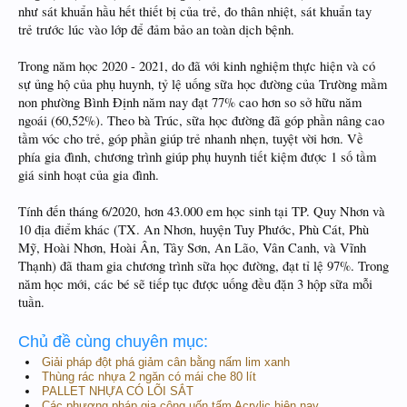
như sát khuẩn hầu hết thiết bị của trẻ, đo thân nhiệt, sát khuẩn tay
trẻ trước lúc vào lớp để đảm bảo an toàn dịch bệnh.
Trong năm học 2020 - 2021, do đã với kinh nghiệm thực hiện và có
sự ủng hộ của phụ huynh, tỷ lệ uống sữa học đường của Trường mầm
non phường Bình Định năm nay đạt 77% cao hơn so sở hữu năm
ngoái (60,52%). Theo bà Trúc, sữa học đường đã góp phần nâng cao
tầm vóc cho trẻ, góp phần giúp trẻ nhanh nhẹn, tuyệt vời hơn. Về
phía gia đình, chương trình giúp phụ huynh tiết kiệm được 1 số tầm
giá sinh hoạt của gia đình.
Tính đến tháng 6/2020, hơn 43.000 em học sinh tại TP. Quy Nhơn và
10 địa điểm khác (TX. An Nhơn, huyện Tuy Phước, Phù Cát, Phù
Mỹ, Hoài Nhơn, Hoài Ân, Tây Sơn, An Lão, Vân Canh, và Vĩnh
Thạnh) đã tham gia chương trình sữa học đường, đạt tỉ lệ 97%. Trong
năm học mới, các bé sẽ tiếp tục được uống đều đặn 3 hộp sữa mỗi
tuần.
Chủ đề cùng chuyên mục:
Giải pháp đột phá giảm cân bằng nấm lim xanh
Thùng rác nhựa 2 ngăn có mái che 80 lít
PALLET NHỰA CÓ LÕI SẮT
Các phương pháp gia công uốn tấm Acrylic hiện nay