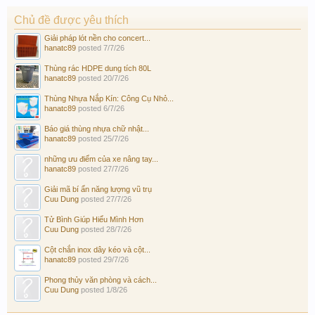
Chủ đề được yêu thích
Giải pháp lót nền cho concert...
hanatc89
posted
7/7/26
Thùng rác HDPE dung tích 80L
hanatc89
posted
20/7/26
Thùng Nhựa Nắp Kín: Công Cụ Nhỏ...
hanatc89
posted
6/7/26
Báo giá thùng nhựa chữ nhật...
hanatc89
posted
25/7/26
những ưu điểm của xe nâng tay...
hanatc89
posted
27/7/26
Giải mã bí ẩn năng lượng vũ trụ
Cuu Dung
posted
27/7/26
Tử Bình Giúp Hiểu Mình Hơn
Cuu Dung
posted
28/7/26
Cột chắn inox dây kéo và cột...
hanatc89
posted
29/7/26
Phong thủy văn phòng và cách...
Cuu Dung
posted
1/8/26