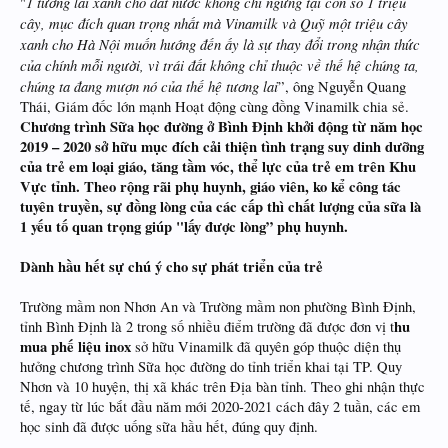
1 tương lai xanh cho đất nước không chỉ ngừng tại con số 1 triệu
"
cây, mục đích quan trọng nhất mà Vinamilk và Quỹ một triệu cây
xanh cho Hà Nội muốn hướng đến ấy là sự thay đổi trong nhận thức
của chính mỗi người, vì trái đất không chỉ thuộc về thế hệ chúng ta,
chúng ta đang mượn nó của thế hệ tương lai
”, ông Nguyễn Quang
Thái, Giám đốc lớn mạnh Hoạt động cùng đồng Vinamilk chia sẻ.
Chương trình Sữa học đường ở Bình Định khởi động từ năm học
2019 – 2020 sở hữu mục đích cải thiện tình trạng suy dinh dưỡng
của trẻ em loại giáo, tăng tầm vóc, thể lực của trẻ em trên Khu
Vực tỉnh. Theo rộng rãi phụ huynh, giáo viên, ko kể công tác
tuyên truyền, sự đồng lòng của các cấp thì chất lượng của sữa là
1 yếu tố quan trọng giúp "lấy được lòng” phụ huynh.
Dành hầu hết sự chú ý cho sự phát triển của trẻ
Trường mầm non Nhơn An và Trường mầm non phường Bình Định,
hu
tỉnh Bình Định là 2 trong số nhiều điểm trường đã được đơn vị t
mua phế liệu inox
sở hữu Vinamilk đã quyên góp thuộc diện thụ
hưởng chương trình Sữa học đường do tỉnh triển khai tại TP. Quy
Nhơn và 10 huyện, thị xã khác trên Địa bàn tỉnh. Theo ghi nhận thực
tế, ngay từ lúc bắt đầu năm mới 2020-2021 cách đây 2 tuần, các em
học sinh đã được uống sữa hầu hết, đúng quy định.