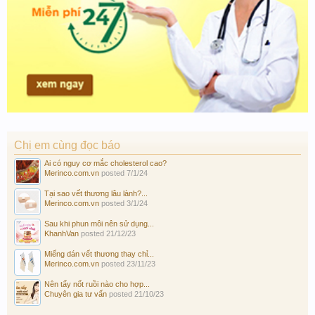
Chị em cùng đọc báo
Ai có nguy cơ mắc cholesterol cao?
Merinco.com.vn
posted
7/1/24
Tại sao vết thương lâu lành?...
Merinco.com.vn
posted
3/1/24
Sau khi phun môi nên sử dụng...
KhanhVan
posted
21/12/23
Miếng dán vết thương thay chỉ...
Merinco.com.vn
posted
23/11/23
Nên tẩy nốt ruồi nào cho hợp...
Chuyên gia tư vấn
posted
21/10/23