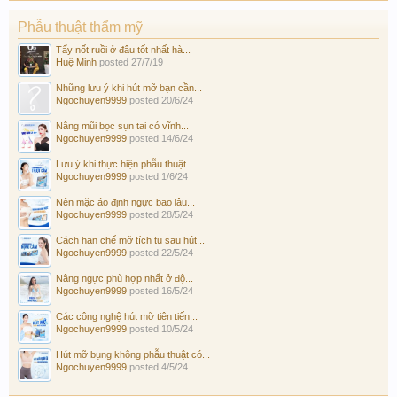
Phẫu thuật thẩm mỹ
Tẩy nốt ruồi ở đâu tốt nhất hà...
Huệ Minh
posted
27/7/19
Những lưu ý khi hút mỡ bạn cần...
Ngochuyen9999
posted
20/6/24
Nâng mũi bọc sụn tai có vĩnh...
Ngochuyen9999
posted
14/6/24
Lưu ý khi thực hiện phẫu thuật...
Ngochuyen9999
posted
1/6/24
Nên mặc áo định ngực bao lâu...
Ngochuyen9999
posted
28/5/24
Cách hạn chế mỡ tích tụ sau hút...
Ngochuyen9999
posted
22/5/24
Nâng ngực phù hợp nhất ở độ...
Ngochuyen9999
posted
16/5/24
Các công nghệ hút mỡ tiên tiến...
Ngochuyen9999
posted
10/5/24
Hút mỡ bụng không phẫu thuật có...
Ngochuyen9999
posted
4/5/24