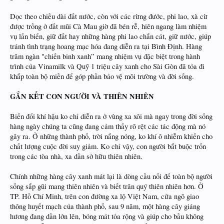
Dọc theo chiều dài đất nước, còn với các rừng đước, phi lao, xà cừ
được trồng ở đất mũi Cà Mau giờ đã bén rễ, hiên ngang làm nhiệm
vụ lấn biển, giữ đất hay những hàng phi lao chắn cát, giữ nước, giúp
tránh tình trạng hoang mạc hóa đang diễn ra tại Bình Định. Hàng
trăm ngàn "chiến binh xanh” mang nhiệm vụ đặc biệt trong hành
trình của Vinamilk và Quỹ 1 triệu cây xanh cho Sài Gòn đã tỏa đi
khắp toàn bộ miền để góp phần bảo vệ môi trường và đời sống.
GẮN KẾT CON NGƯỜI VÀ THIÊN NHIÊN
Biến đổi khí hậu ko chỉ diễn ra ở vùng xa xôi mà ngay trong đời sống
hàng ngày chúng ta cũng đang cảm thấy rõ rệt các tác động mà nó
gây ra. Ở những thành phố, trời nắng nóng, ko khí ô nhiễm khiến cho
chất lượng cuộc đời suy giảm. Ko chỉ vậy, con người bắt buộc trốn
trong các tòa nhà, xa dần sở hữu thiên nhiên.
Chính những hàng cây xanh mát lại là dòng cầu nối để toàn bộ người
sống sắp gũi mang thiên nhiên và biết trân quý thiên nhiên hơn. Ở
TP. Hồ Chí Minh, trên con đường xa lộ Việt Nam, cửa ngõ giao
thông huyết mạch của thành phố, sau 9 năm, một hàng cây giáng
hương đang dần lớn lên, bóng mát tỏa rộng và giúp cho bầu không