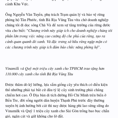
cảnh Khu Vực.
Ông Nguyễn Văn Tuyến, phụ trách Trạm quản lý và bảo vệ rừng
phòng hộ Tân Phước, tỉnh Bà Rịa Vũng Tàu vừa chở doanh nghiệp
chúng tôi đi dọc sông Chà Và để xem sự tăng trưởng của rừng đước
Chương trình này giúp ích cho doanh nghiệp chúng tôi
vừa cho biết: "
phần lớn trong việc nâng cao cường độ che phủ của rừng, tạo ra
cảnh quan quanh đó xanh. Và đặc trưng sở hữu rừng ngập mặn có
các chương trình này giúp ích đảm bảo chức năng phòng hộ
”.
Vinamilk và Quỹ một triệu cây xanh cho TPHCM trao tặng hơn
110.000 cây xanh cho tỉnh Bà Rịa Vũng Tàu
Được thăm dò kỹ lưỡng, lựa sắm giống cây yêu thích có điều kiện
thổ nhưỡng phải tại bất cứ đâu tỷ lệ cây sinh trưởng phải chăng
chiếm hơi cao. Ở Địa bàn di tích đường Hồ Chí Minh trên biển ở
Bến Tre, đời sống người dân huyện Thạnh Phú trước đây thường
xuyên bị ảnh hưởng bởi cát thì nay được hàng phi lao sừng sững do
Vinamilk và Quỹ 1 triệu cây xanh cho Sài Gòn trồng bao bọc chắn
gió, ngăn cát và giữ không cho lở đất.