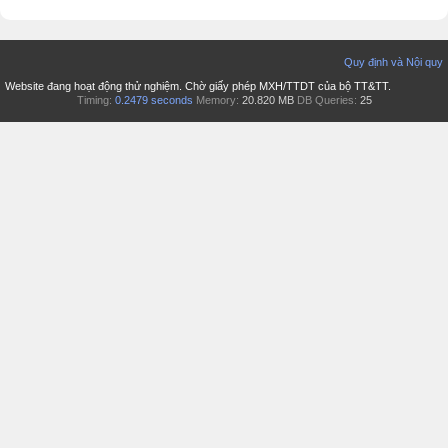
Quy định và Nội quy
Website đang hoạt động thử nghiệm. Chờ giấy phép MXH/TTDT của bộ TT&TT.
Timing:
0.2479 seconds
Memory:
20.820 MB
DB Queries:
25