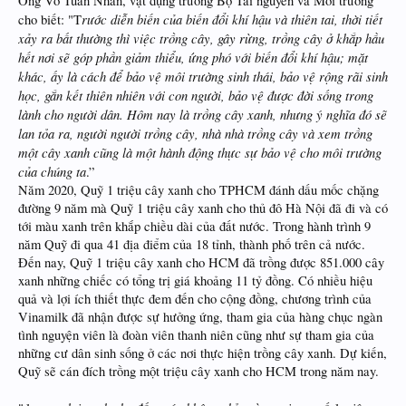
Ông Võ Tuấn Nhân, vật dụng trưởng Bộ Tài nguyên và Môi trường
rước diễn biến của biến đổi khí hậu và thiên tai, thời tiết
cho biết: "T
xảy ra bất thường thì việc trồng cây, gây rừng, trồng cây ở khắp hầu
hết nơi sẽ góp phần giảm thiểu, ứng phó với biến đổi khí hậu; mặt
khác, ấy là cách để bảo vệ môi trường sinh thái, bảo vệ rộng rãi sinh
học, gắn kết thiên nhiên với con người, bảo vệ được đời sống trong
lành cho người dân. Hôm nay là trồng cây xanh, nhưng ý nghĩa đó sẽ
lan tỏa ra, người người trồng cây, nhà nhà trồng cây và xem trồng
một cây xanh cũng là một hành động thực sự bảo vệ cho môi trường
của chúng ta
.”
Năm 2020, Quỹ 1 triệu cây xanh cho TPHCM đánh dấu mốc chặng
đường 9 năm mà Quỹ 1 triệu cây xanh cho thủ đô Hà Nội đã đi và có
tới màu xanh trên khắp chiều dài của đất nước. Trong hành trình 9
năm Quỹ đi qua 41 địa điểm của 18 tỉnh, thành phố trên cả nước.
Đến nay, Quỹ 1 triệu cây xanh cho HCM đã trồng được 851.000 cây
xanh những chiếc có tổng trị giá khoảng 11 tỷ đồng. Có nhiều hiệu
quả và lợi ích thiết thực đem đến cho cộng đồng, chương trình của
Vinamilk đã nhận được sự hưởng ứng, tham gia của hàng chục ngàn
tình nguyện viên là đoàn viên thanh niên cũng như sự tham gia của
những cư dân sinh sống ở các nơi thực hiện trồng cây xanh. Dự kiến,
Quỹ sẽ cán đích trồng một triệu cây xanh cho HCM trong năm nay.