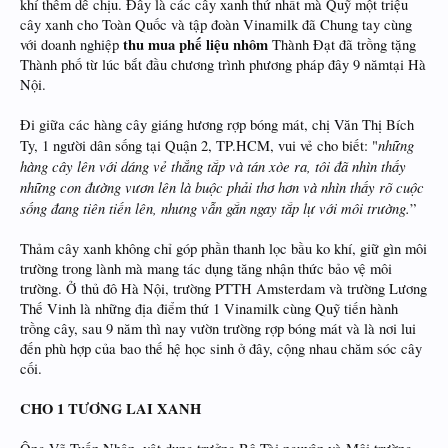
khí thêm dễ chịu. Đây là các cây xanh thứ nhất mà Quỹ một triệu
cây xanh cho Toàn Quốc và tập đoàn Vinamilk đã Chung tay cùng
thu mua phế liệu nhôm
với doanh nghiệp
Thành Đạt đã trồng tặng
Thành phố từ lúc bắt đầu chương trình phương pháp đây 9 nămtại Hà
Nội.
Đi giữa các hàng cây giáng hương rợp bóng mát, chị Văn Thị Bích
những
Ty, 1 người dân sống tại Quận 2, TP.HCM, vui vẻ cho biết: "
hàng cây lên với dáng vẻ thẳng tắp và tán xòe ra, tôi đã nhìn thấy
những con đường vươn lên là buộc phải thơ hơn và nhìn thấy rõ cuộc
sống đang tiên tiến lên, nhưng vẫn gắn ngay tắp lự với môi trường.
”
Thảm cây xanh không chỉ góp phần thanh lọc bầu ko khí, giữ gìn môi
trường trong lành mà mang tác dụng tăng nhận thức bảo vệ môi
trường. Ở thủ đô Hà Nội, trường PTTH Amsterdam và trường Lương
Thế Vinh là những địa điểm thứ 1 Vinamilk cùng Quỹ tiến hành
trồng cây, sau 9 năm thì nay vườn trường rợp bóng mát và là nơi lui
đến phù hợp của bao thế hệ học sinh ở đây, cộng nhau chăm sóc cây
cối.
CHO 1 TƯƠNG LAI XANH