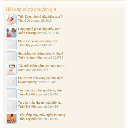
Hỏi đáp cùng chuyên gia
Triệt lông nách ở đâu hiệu quả ?
Thu Cúc
posted
25/3/17
Công nghệ phun lông mày cho...
Xuân Hương
posted
28/12/16
Phun môi xong nên dùng son...
Thảo My
posted
14/12/23
Sẹo trắng có chữa được không?
Trần Hoàng Hiếu
posted
13/9/23
Tẩy môi thâm bẩm sinh cho nam...
alovn
posted
10/11/16
Phun xăm môi xong có phải dặm...
tuvanthammy
posted
18/4/16
Trẻ hóa da có hại gì không, làm...
Trần Thị Mến
posted
21/4/16
Tư vấn mắt: Hai mí mắt không...
Trần Thị Mến
posted
21/4/16
Thêu lông mày mấy ngày thì bong...
Trần Thị Mến
posted
21/4/16