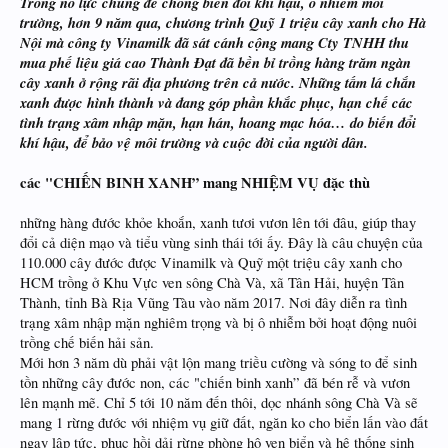
Trong nỗ lực chung để chống biến đổi khí hậu, ô nhiễm môi
trường, hơn 9 năm qua, chương trình Quỹ 1 triệu cây xanh cho Hà
Nội mà công ty Vinamilk đã sát cánh cộng mang Cty TNHH thu
mua phế liệu giá cao Thành Đạt đã bền bỉ trồng hàng trăm ngàn
cây xanh ở rộng rãi địa phương trên cả nước. Những tấm lá chắn
xanh được hình thành và đang góp phần khắc phục, hạn chế các
tình trạng xâm nhập mặn, hạn hán, hoang mạc hóa… do biến đổi
khí hậu, để bảo vệ môi trường và cuộc đời của người dân.
các "CHIẾN BINH XANH” mang NHIỆM VỤ đặc thù
những hàng đước khỏe khoắn, xanh tươi vươn lên tới đâu, giúp thay
đổi cả diện mạo và tiểu vùng sinh thái tới ấy. Đây là câu chuyện của
110.000 cây đước được Vinamilk và Quỹ một triệu cây xanh cho
HCM trồng ở Khu Vực ven sông Chà Và, xã Tân Hải, huyện Tân
Thành, tỉnh Bà Rịa Vũng Tàu vào năm 2017. Nơi đây diễn ra tình
trạng xâm nhập mặn nghiêm trọng và bị ô nhiễm bởi hoạt động nuôi
trồng chế biến hải sản.
Mới hơn 3 năm dù phải vật lộn mang triều cường và sóng to để sinh
tồn những cây đước non, các "chiến binh xanh” đã bén rễ và vươn
lên mạnh mẽ. Chỉ 5 tới 10 năm đến thôi, dọc nhánh sông Chà Và sẽ
mang 1 rừng đước với nhiệm vụ giữ đất, ngăn ko cho biển lấn vào đất
ngay lập tức, phục hồi dải rừng phòng hộ ven biển và hệ thống sinh