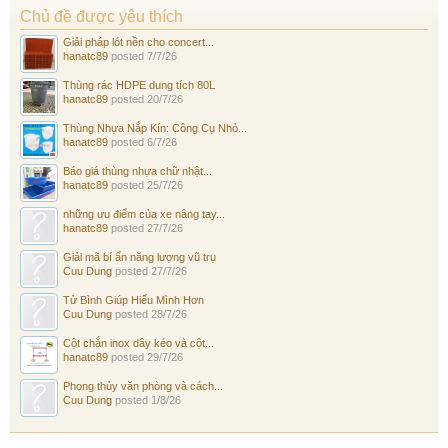
Chủ đề được yêu thích
Giải pháp lót nền cho concert...
hanatc89
posted
7/7/26
Thùng rác HDPE dung tích 80L
hanatc89
posted
20/7/26
Thùng Nhựa Nắp Kín: Công Cụ Nhỏ...
hanatc89
posted
6/7/26
Báo giá thùng nhựa chữ nhật...
hanatc89
posted
25/7/26
những ưu điểm của xe nâng tay...
hanatc89
posted
27/7/26
Giải mã bí ẩn năng lượng vũ trụ
Cuu Dung
posted
27/7/26
Tử Bình Giúp Hiểu Mình Hơn
Cuu Dung
posted
28/7/26
Cột chắn inox dây kéo và cột...
hanatc89
posted
29/7/26
Phong thủy văn phòng và cách...
Cuu Dung
posted
1/8/26