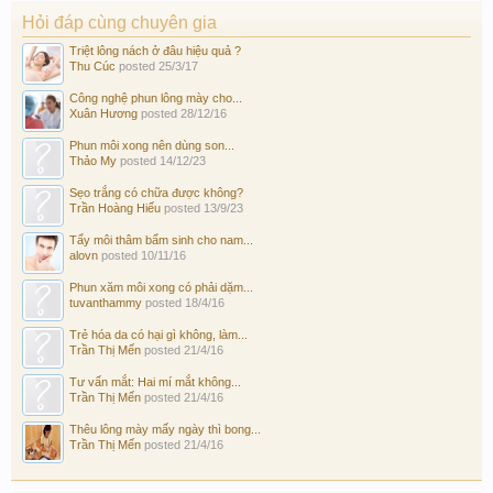
Hỏi đáp cùng chuyên gia
Triệt lông nách ở đâu hiệu quả ?
Thu Cúc
posted
25/3/17
Công nghệ phun lông mày cho...
Xuân Hương
posted
28/12/16
Phun môi xong nên dùng son...
Thảo My
posted
14/12/23
Sẹo trắng có chữa được không?
Trần Hoàng Hiếu
posted
13/9/23
Tẩy môi thâm bẩm sinh cho nam...
alovn
posted
10/11/16
Phun xăm môi xong có phải dặm...
tuvanthammy
posted
18/4/16
Trẻ hóa da có hại gì không, làm...
Trần Thị Mến
posted
21/4/16
Tư vấn mắt: Hai mí mắt không...
Trần Thị Mến
posted
21/4/16
Thêu lông mày mấy ngày thì bong...
Trần Thị Mến
posted
21/4/16