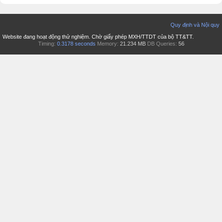
Quy định và Nội quy
Website đang hoạt động thử nghiệm. Chờ giấy phép MXH/TTDT của bộ TT&TT.
Timing:
0.3178 seconds
Memory:
21.234 MB
DB Queries:
56