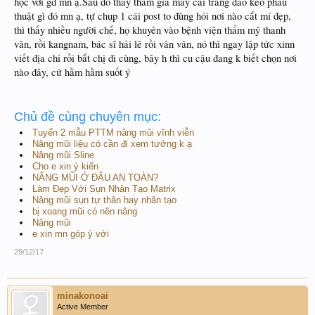
học với gđ mn ạ.Sau đó thấy tham gia mấy cái trang dao kéo phẫu
thuật gì đó mn ạ, tự chụp 1 cái post to đùng hỏi nơi nào cắt mí đẹp,
thì thấy nhiều người chế, họ khuyên vào bệnh viện thẩm mỹ thanh
vân, rồi kangnam, bác sĩ hải lê rồi vân vân, nó thì ngay lập tức xinn
viết địa chỉ rồi bắt chị đi cùng, bây h thì cu cậu đang k biết chọn nơi
nào đây, cứ hằm hằm suốt ý
Chủ đề cùng chuyên mục:
Tuyển 2 mẫu PTTM nâng mũi vĩnh viễn
Nâng mũi liệu có cần đi xem tướng k ạ
Nâng mũi Sline
Cho e xin ý kiến
NÂNG MŨI Ở ĐÂU AN TOÀN?
Làm Đẹp Với Sụn Nhân Tạo Matrix
Nâng mũi sụn tự thân hay nhân tạo
bị xoang mũi có nên nâng
Nâng mũi
e xin mn góp ý với
29/12/17
minakonoai
Active Member