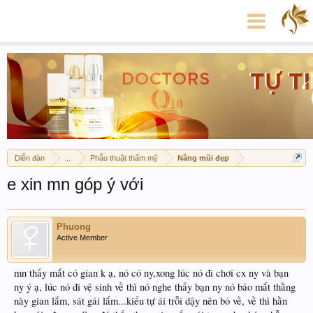
Diễn đàn
...
Phẫu thuật thẩm mỹ
Nâng mũi đẹp
e xin mn góp ý với
Phuong
Active Member
mn thấy mắt có gian k ạ, nó có ny,xong lúc nó đi chơi cx ny và bạn
ny ý ạ, lúc nó đi vệ sinh về thì nó nghe thấy bạn ny nó bảo mắt thằng
này gian lắm, sát gái lắm...kiểu tự ái trỗi dậy nên bỏ về, về thì hằn