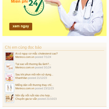
Chị em cùng đọc báo
Ai có nguy cơ mắc cholesterol cao?
Merinco.com.vn
posted
7/1/24
Tại sao vết thương lâu lành?...
Merinco.com.vn
posted
3/1/24
Sau khi phun môi nên sử dụng...
KhanhVan
posted
21/12/23
Miếng dán vết thương thay chỉ...
Merinco.com.vn
posted
23/11/23
Nên tẩy nốt ruồi nào cho hợp...
Chuyên gia tư vấn
posted
21/10/23