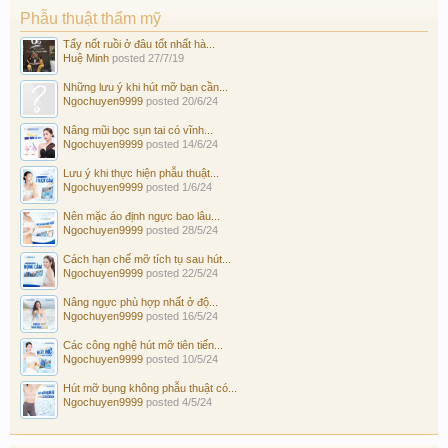
Phẫu thuật thẩm mỹ
Tẩy nốt ruồi ở đâu tốt nhất hà...
Huệ Minh
posted
27/7/19
Những lưu ý khi hút mỡ bạn cần...
Ngochuyen9999
posted
20/6/24
Nâng mũi bọc sụn tai có vĩnh...
Ngochuyen9999
posted
14/6/24
Lưu ý khi thực hiện phẫu thuật...
Ngochuyen9999
posted
1/6/24
Nên mặc áo định ngực bao lâu...
Ngochuyen9999
posted
28/5/24
Cách hạn chế mỡ tích tụ sau hút...
Ngochuyen9999
posted
22/5/24
Nâng ngực phù hợp nhất ở độ...
Ngochuyen9999
posted
16/5/24
Các công nghệ hút mỡ tiên tiến...
Ngochuyen9999
posted
10/5/24
Hút mỡ bụng không phẫu thuật có...
Ngochuyen9999
posted
4/5/24