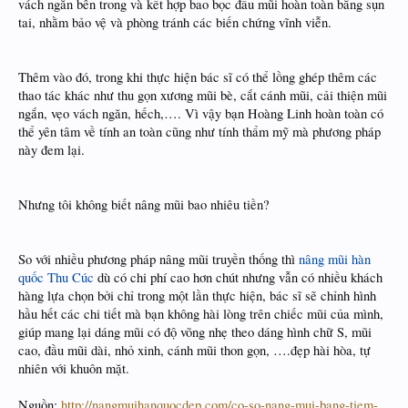
vách ngăn bên trong và kết hợp bao bọc đầu mũi hoàn toàn bằng sụn
tai, nhằm bảo vệ và phòng tránh các biến chứng vĩnh viễn.
Thêm vào đó, trong khi thực hiện bác sĩ có thể lồng ghép thêm các
thao tác khác như thu gọn xương mũi bè, cắt cánh mũi, cải thiện mũi
ngắn, vẹo vách ngăn, hếch,…. Vì vậy bạn Hoàng Linh hoàn toàn có
thể yên tâm về tính an toàn cũng như tính thẩm mỹ mà phương pháp
này đem lại.
Nhưng tôi không biết nâng mũi bao nhiêu tiền?
So với nhiều phương pháp nâng mũi truyền thống thì
nâng mũi hàn
quốc Thu Cúc
dù có chi phí cao hơn chút nhưng vẫn có nhiều khách
hàng lựa chọn bởi chỉ trong một lần thực hiện, bác sĩ sẽ chỉnh hình
hầu hết các chi tiết mà bạn không hài lòng trên chiếc mũi của mình,
giúp mang lại dáng mũi có độ võng nhẹ theo dáng hình chữ S, mũi
cao, đầu mũi dài, nhỏ xinh, cánh mũi thon gọn, ….đẹp hài hòa, tự
nhiên với khuôn mặt.
Nguồn:
http://nangmuihanquocdep.com/co-so-nang-mui-bang-tiem-