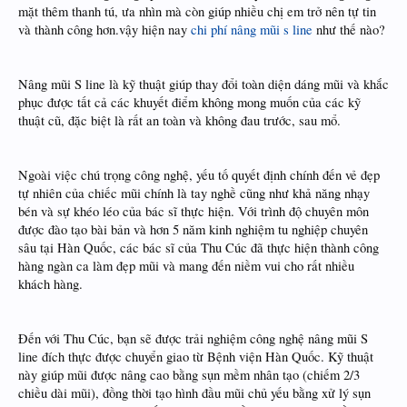
mặt thêm thanh tú, ưa nhìn mà còn giúp nhiều chị em trở nên tự tin
và thành công hơn.vậy hiện nay
chi phí nâng mũi s line
như thế nào?
Nâng mũi S line là kỹ thuật giúp thay đổi toàn diện dáng mũi và khắc
phục được tất cả các khuyết điểm không mong muốn của các kỹ
thuật cũ, đặc biệt là rất an toàn và không đau trước, sau mổ.
Ngoài việc chú trọng công nghệ, yếu tố quyết định chính đến vẻ đẹp
tự nhiên của chiếc mũi chính là tay nghề cũng như khả năng nhạy
bén và sự khéo léo của bác sĩ thực hiện. Với trình độ chuyên môn
được đào tạo bài bản và hơn 5 năm kinh nghiệm tu nghiệp chuyên
sâu tại Hàn Quốc, các bác sĩ của Thu Cúc đã thực hiện thành công
hàng ngàn ca làm đẹp mũi và mang đến niềm vui cho rất nhiều
khách hàng.
Đến với Thu Cúc, bạn sẽ được trải nghiệm công nghệ nâng mũi S
line đích thực được chuyển giao từ Bệnh viện Hàn Quốc. Kỹ thuật
này giúp mũi được nâng cao bằng sụn mềm nhân tạo (chiếm 2/3
chiều dài mũi), đồng thời tạo hình đầu mũi chủ yếu bằng xử lý sụn