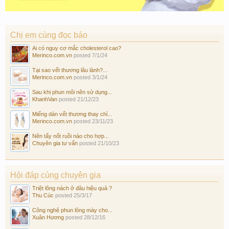
Chị em cùng đọc báo
Ai có nguy cơ mắc cholesterol cao?
Merinco.com.vn
posted
7/1/24
Tại sao vết thương lâu lành?...
Merinco.com.vn
posted
3/1/24
Sau khi phun môi nên sử dụng...
KhanhVan
posted
21/12/23
Miếng dán vết thương thay chỉ...
Merinco.com.vn
posted
23/11/23
Nên tẩy nốt ruồi nào cho hợp...
Chuyên gia tư vấn
posted
21/10/23
Hỏi đáp cùng chuyên gia
Triệt lông nách ở đâu hiệu quả ?
Thu Cúc
posted
25/3/17
Công nghệ phun lông mày cho...
Xuân Hương
posted
28/12/16