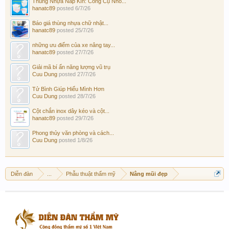
Thùng Nhựa Nắp Kín: Công Cụ Nhỏ...
hanatc89
posted
6/7/26
Báo giá thùng nhựa chữ nhật...
hanatc89
posted
25/7/26
những ưu điểm của xe nâng tay...
hanatc89
posted
27/7/26
Giải mã bí ẩn năng lượng vũ trụ
Cuu Dung
posted
27/7/26
Tử Bình Giúp Hiểu Mình Hơn
Cuu Dung
posted
28/7/26
Cột chắn inox dây kéo và cột...
hanatc89
posted
29/7/26
Phong thủy văn phòng và cách...
Cuu Dung
posted
1/8/26
Diễn đàn
...
Phẫu thuật thẩm mỹ
Nâng mũi đẹp