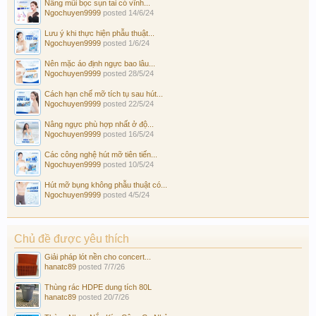
Nâng mũi bọc sụn tai có vĩnh...
Ngochuyen9999
posted
14/6/24
Lưu ý khi thực hiện phẫu thuật...
Ngochuyen9999
posted
1/6/24
Nên mặc áo định ngực bao lâu...
Ngochuyen9999
posted
28/5/24
Cách hạn chế mỡ tích tụ sau hút...
Ngochuyen9999
posted
22/5/24
Nâng ngực phù hợp nhất ở độ...
Ngochuyen9999
posted
16/5/24
Các công nghệ hút mỡ tiên tiến...
Ngochuyen9999
posted
10/5/24
Hút mỡ bụng không phẫu thuật có...
Ngochuyen9999
posted
4/5/24
Chủ đề được yêu thích
Giải pháp lót nền cho concert...
hanatc89
posted
7/7/26
Thùng rác HDPE dung tích 80L
hanatc89
posted
20/7/26