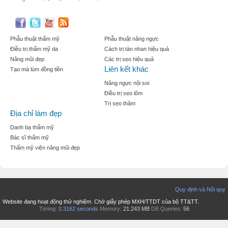
Phẫu thuật thẩm mỹ
Phẫu thuật nâng ngực
Điều trị thẩm mỹ da
Cách trị tàn nhan hiệu quả
Nâng mũi đẹp
Các trị sẹo hiệu quả
Liên kết khác
Tạo mà lúm đồng tiền
Nâng ngực nội soi
Điều trị sẹo lõm
Trị sẹo thâm
Địa chỉ làm đẹp
Danh bạ thẩm mỹ
Bác sĩ thẩm mỹ
Thẩm mỹ viện nâng mũi đẹp
Quy định và Nội quy
Website đang hoạt động thử nghiệm. Chờ giấy phép MXH/TTDT của bộ TT&TT.
Timing:
0.3162 seconds
Memory:
21.243 MB
DB Queries:
56