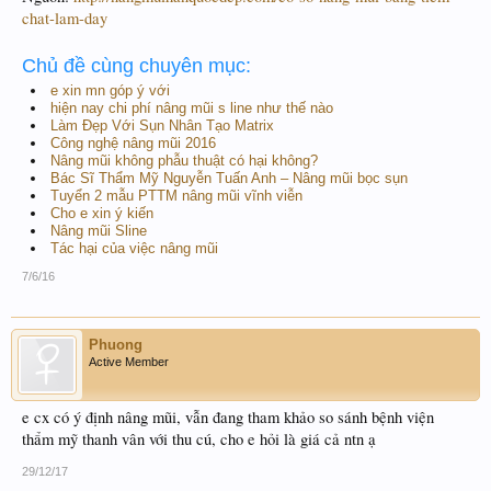
chat-lam-day
Chủ đề cùng chuyên mục:
e xin mn góp ý với
hiện nay chi phí nâng mũi s line như thế nào
Làm Đẹp Với Sụn Nhân Tạo Matrix
Công nghệ nâng mũi 2016
Nâng mũi không phẫu thuật có hại không?
Bác Sĩ Thẩm Mỹ Nguyễn Tuấn Anh – Nâng mũi bọc sụn
Tuyển 2 mẫu PTTM nâng mũi vĩnh viễn
Cho e xin ý kiến
Nâng mũi Sline
Tác hại của việc nâng mũi
7/6/16
Phuong
Active Member
e cx có ý định nâng mũi, vẫn đang tham khảo so sánh bệnh viện
thẩm mỹ thanh vân với thu cú, cho e hỏi là giá cả ntn ạ
29/12/17