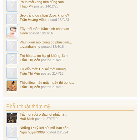
Phun môi xong nên dùng son...
Thảo My
posted
14/12/23
Sẹo trắng có chữa được không?
Trần Hoàng Hiếu
posted
13/9/23
Tẩy môi thâm bẩm sinh cho nam...
alovn
posted
10/11/16
Phun xăm môi xong có phải dặm...
tuvanthammy
posted
18/4/16
Trẻ hóa da có hại gì không, làm...
Trần Thị Mến
posted
21/4/16
Tư vấn mắt: Hai mí mắt không...
Trần Thị Mến
posted
21/4/16
Thêu lông mày mấy ngày thì bong...
Trần Thị Mến
posted
21/4/16
Phẫu thuật thẩm mỹ
Tẩy nốt ruồi ở đâu tốt nhất hà...
Huệ Minh
posted
27/7/19
Những lưu ý khi hút mỡ bạn cần...
Ngochuyen9999
posted
20/6/24