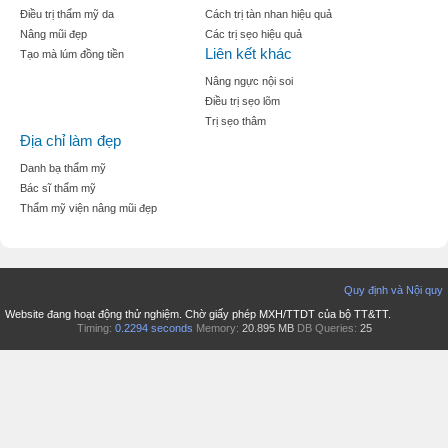
Điều trị thẩm mỹ da
Cách trị tàn nhan hiệu quả
Nâng mũi đẹp
Các trị sẹo hiệu quả
Liên kết khác
Tạo mà lúm đồng tiền
Nâng ngực nội soi
Điều trị sẹo lõm
Trị sẹo thâm
Địa chỉ làm đẹp
Danh bạ thẩm mỹ
Bác sĩ thẩm mỹ
Thẩm mỹ viện nâng mũi đẹp
Quy định và Nội quy
Website đang hoạt động thử nghiệm. Chờ giấy phép MXH/TTDT của bộ TT&TT.
Timing:
0.2294 seconds
Memory:
20.895 MB
DB Queries:
25