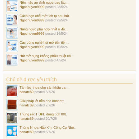
Nên mặc áo định ngực bao lâu...
Ngochuyen9999
posted
28/5/24
Cách hạn chế mỡ tích tụ sau hút...
Ngochuyen9999
posted
22/5/24
Nâng ngực phù hợp nhất ở độ...
Ngochuyen9999
posted
16/5/24
Các công nghệ hút mỡ tiên tiến...
Ngochuyen9999
posted
10/5/24
Hút mỡ bụng không phẫu thuật có...
Ngochuyen9999
posted
4/5/24
Chủ đề được yêu thích
Tấm lót nhựa cho sân khấu ca...
hanatc89
posted
3/7/26
Giải pháp lót nền cho concert...
hanatc89
posted
7/7/26
Thùng rác HDPE dung tích 80L
hanatc89
posted
20/7/26
Thùng Nhựa Nắp Kín: Công Cụ Nhỏ...
hanatc89
posted
6/7/26