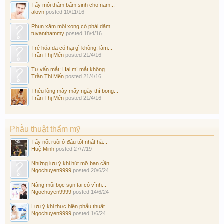
Tẩy môi thâm bẩm sinh cho nam...
alovn
posted
10/11/16
Phun xăm môi xong có phải dặm...
tuvanthammy
posted
18/4/16
Trẻ hóa da có hại gì không, làm...
Trần Thị Mến
posted
21/4/16
Tư vấn mắt: Hai mí mắt không...
Trần Thị Mến
posted
21/4/16
Thêu lông mày mấy ngày thì bong...
Trần Thị Mến
posted
21/4/16
Phẫu thuật thẩm mỹ
Tẩy nốt ruồi ở đâu tốt nhất hà...
Huệ Minh
posted
27/7/19
Những lưu ý khi hút mỡ bạn cần...
Ngochuyen9999
posted
20/6/24
Nâng mũi bọc sụn tai có vĩnh...
Ngochuyen9999
posted
14/6/24
Lưu ý khi thực hiện phẫu thuật...
Ngochuyen9999
posted
1/6/24