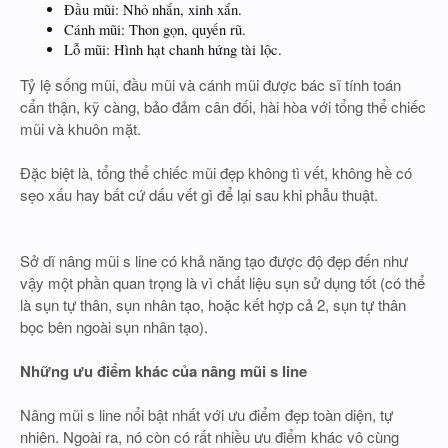
Đầu mũi: Nhỏ nhắn, xinh xắn.
Cánh mũi: Thon gọn, quyến rũ.
Lỗ mũi: Hình hạt chanh hứng tài lộc.
Tỷ lệ sống mũi, đầu mũi và cánh mũi được bác sĩ tính toán
cẩn thận, kỹ càng, bảo đảm cân đối, hài hòa với tổng thể chiếc
mũi và khuôn mặt.
Đặc biệt là, tổng thể chiếc mũi đẹp không tì vết, không hề có
sẹo xấu hay bất cứ dấu vết gì để lại sau khi phẫu thuật.
Sở dĩ nâng mũi s line có khả năng tạo được độ đẹp đến như
vậy một phần quan trọng là vì chất liệu sụn sử dụng tốt (có thể
là sụn tự thân, sụn nhân tạo, hoặc kết hợp cả 2, sụn tự thân
bọc bên ngoài sụn nhân tạo).
Những ưu điểm khác của nâng mũi s line
Nâng mũi s line nổi bật nhất với ưu điểm đẹp toàn diện, tự
nhiên. Ngoài ra, nó còn có rất nhiều ưu điểm khác vô cùng