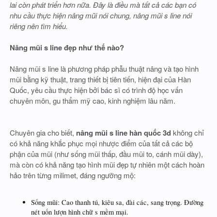
lai còn phát triển hơn nữa. Đây là điều mà tất cả các bạn có
nhu cầu thực hiện nâng mũi nói chung, nâng mũi s line nói
riêng nên tìm hiểu.
Nâng mũi s line đẹp như thế nào?
Nâng mũi s line là phương pháp phẫu thuật nâng và tạo hình
mũi bằng kỹ thuật, trang thiết bị tiên tiến, hiện đại của Hàn
Quốc, yêu cầu thực hiện bởi bác sĩ có trình độ học vấn
chuyên môn, gu thẩm mỹ cao, kinh nghiệm lâu năm.
Chuyên gia cho biết,
nâng mũi s line hàn quốc 3d
không chỉ
có khả năng khắc phục mọi nhược điểm của tất cả các bộ
phận của mũi (như sống mũi thấp, đầu mũi to, cánh mũi dày),
mà còn có khả năng tạo hình mũi đẹp tự nhiên một cách hoàn
hảo trên từng milimet, đáng ngưỡng mộ:
Sống mũi: Cao thanh tú, kiêu sa, đài các, sang trọng. Đường
nét uốn lượn hình chữ s mềm mại.