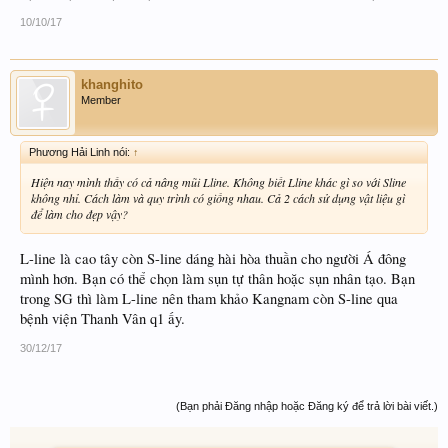
10/10/17
khanghito
Member
Phương Hải Linh nói:
↑
Hiện nay mình thấy có cả nâng mũi Lline. Không biết Lline khác gì so với Sline
không nhỉ. Cách làm và quy trình có giống nhau. Cả 2 cách sử dụng vật liệu gì
để làm cho đẹp vậy?
L-line là cao tây còn S-line dáng hài hòa thuần cho người Á đông
mình hơn. Bạn có thể chọn làm sụn tự thân hoặc sụn nhân tạo. Bạn
trong SG thì làm L-line nên tham khảo Kangnam còn S-line qua
bệnh viện Thanh Vân q1 ấy.
30/12/17
(Bạn phải Đăng nhập hoặc Đăng ký để trả lời bài viết.)