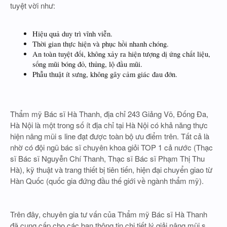
tuyệt vời như:
Hiệu quả duy trì vĩnh viễn.
Thời gian thực hiện và phục hồi nhanh chóng.
An toàn tuyệt đối, không xảy ra hiện tượng dị ứng chất liệu,
sống mũi bóng đỏ, thủng, lộ đầu mũi.
Phẫu thuật ít sưng, không gây cảm giác đau đớn.
Thẩm mỹ Bác sĩ Hà Thanh, địa chỉ 243 Giảng Võ, Đống Đa,
Hà Nội là một trong số ít địa chỉ tại Hà Nội có khả năng thực
hiện nâng mũi s line đạt được toàn bộ ưu điểm trên. Tất cả là
nhờ có đội ngũ bác sĩ chuyên khoa giỏi TOP 1 cả nước (Thạc
sĩ Bác sĩ Nguyễn Chí Thanh, Thạc sĩ Bác sĩ Phạm Thị Thu
Hà), kỹ thuật và trang thiết bị tiên tiến, hiện đại chuyển giao từ
Hàn Quốc (quốc gia đứng đầu thế giới về ngành thẩm mỹ).
Trên đây, chuyên gia tư vấn của Thẩm mỹ Bác sĩ Hà Thanh
đã cung cấp cho các bạn thông tin chi tiết lý giải nâng mũi s