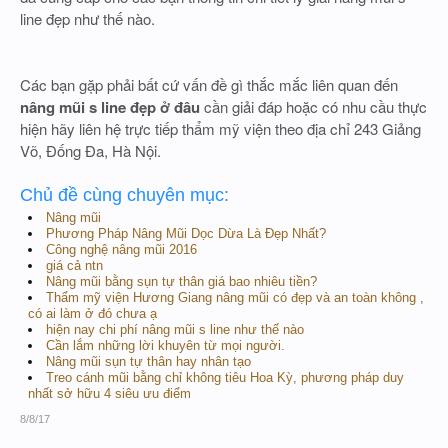
line đẹp như thế nào.
Các bạn gặp phải bất cứ vấn đề gì thắc mắc liên quan đến
nâng mũi s line đẹp ở đâu
cần giải đáp hoặc có nhu cầu thực
hiện hãy liên hệ trực tiếp thẩm mỹ viện theo địa chỉ 243 Giảng
Võ, Đống Đa, Hà Nội.
Chủ đề cùng chuyên mục:
Nâng mũi
Phương Pháp Nâng Mũi Dọc Dừa Là Đẹp Nhất?
Công nghệ nâng mũi 2016
giá cả ntn
Nâng mũi bằng sụn tự thân giá bao nhiêu tiền?
Thẩm mỹ viện Hương Giang nâng mũi có đẹp và an toàn không ,
có ai làm ở đó chưa ạ
hiện nay chi phí nâng mũi s line như thế nào
Cần lắm những lời khuyên từ mọi người.
Nâng mũi sụn tự thân hay nhân tạo
Treo cánh mũi bằng chỉ không tiêu Hoa Kỳ, phương pháp duy
nhất sở hữu 4 siêu ưu điểm
8/8/17