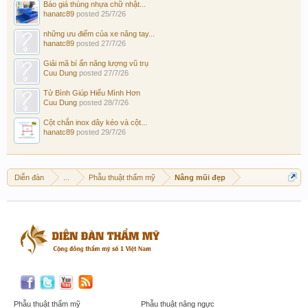
Báo giá thùng nhựa chữ nhật...
hanatc89
posted
25/7/26
những ưu điểm của xe nâng tay...
hanatc89
posted
27/7/26
Giải mã bí ẩn năng lượng vũ trụ
Cuu Dung
posted
27/7/26
Tử Bình Giúp Hiểu Mình Hơn
Cuu Dung
posted
28/7/26
Cột chắn inox dây kéo và cột...
hanatc89
posted
29/7/26
Diễn đàn
...
Phẫu thuật thẩm mỹ
Nâng mũi đẹp
Phẫu thuật thẩm mỹ
Phẫu thuật nâng ngực