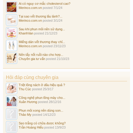
Ai có nguy cơ mắc cholesterol cao?
Merinco.com.vn
posted
7/1/24
Tại sao vết thương lâu lành?...
Merinco.com.vn
posted
3/1/24
Sau khi phun môi nên sử dụng...
KhanhVan
posted
21/12/23
Miếng dán vết thương thay chỉ...
Merinco.com.vn
posted
23/11/23
Nên tẩy nốt ruồi nào cho hợp...
Chuyên gia tư vấn
posted
21/10/23
Hỏi đáp cùng chuyên gia
Triệt lông nách ở đâu hiệu quả ?
Thu Cúc
posted
25/3/17
Công nghệ phun lông mày cho...
Xuân Hương
posted
28/12/16
Phun môi xong nên dùng son...
Thảo My
posted
14/12/23
Sẹo trắng có chữa được không?
Trần Hoàng Hiếu
posted
13/9/23