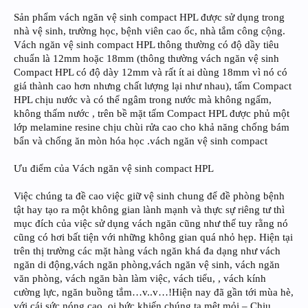
Sản phẩm vách ngăn vệ sinh compact HPL được sử dụng trong
nhà vệ sinh, trường học, bệnh viên cao ốc, nhà tắm công cộng.
Vách ngăn vệ sinh compact HPL thông thường có độ dầy tiêu
chuẩn là 12mm hoặc 18mm (thông thường vách ngăn vệ sinh
Compact HPL có độ dày 12mm và rất ít ai dùng 18mm vì nó có
giá thành cao hơn nhưng chất lượng lại như nhau), tấm Compact
HPL chịu nước và có thể ngâm trong nước mà không ngấm,
không thấm nước , trên bề mặt tấm Compact HPL được phủ một
lớp melamine resine chịu chùi rửa cao cho khả năng chống bám
bẩn và chống ăn mòn hóa học .vách ngăn vệ sinh compact
Ưu điểm của Vách ngăn vệ sinh compact HPL
Việc chúng ta đề cao việc giữ vệ sinh chung để đề phòng bệnh
tật hay tạo ra một không gian lành mạnh và thực sự riêng tư thì
mục đích của việc sử dụng vách ngăn cũng như thế tuy rằng nó
cũng có hơi bất tiện với những không gian quá nhỏ hẹp. Hiện tại
trên thị trường các mặt hàng vách ngăn khá đa dạng như vách
ngăn di động,vách ngăn phòng,vách ngăn vệ sinh, vách ngăn
văn phòng, vách ngăn bàn làm việc, vách tiểu, , vách kính
cường lực, ngăn buồng tắm…v..v…!Hiện nay đã gần tới mùa hè,
với cái sức nóng cao, oi bức khiến chúng ta mệt mỏi.– Chịu