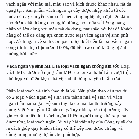
vách ngăn với mẫu mã, màu sắc và kích thước khác nhau, rất đa
dạng tại . Sản phẩm vách ngăn tại đây được nhập khẩu từ các
nước có dây chuyền sản xuất theo công nghệ hiện đại nên đảm
bảo được chất lượng cho người dùng, hơn nữa số lượng hàng
nhập về lớn cùng với mẫu mã đa dạng, màu sắc nổi bật để khách
hàng có thể dễ dàng lựa chọn được loại vách ngăn vệ sinh phù
hợp.Vách ngăn vệ sinh Compact được biết đến là loại vách ngăn
công trình phụ chịu nước 100%, độ bền cao nhờ không bị ảnh
hưởng bởi nước.
Vách ngăn vệ sinh MFC là loại vách ngăn chống ẩm tốt
. Loại
vách MFC được sử dụng tấm MFC có lõi xanh, hút ẩm vượt trội,
phù hợp với điều kiện nhà vệ sinh thường xuyên bị ẩm ướt.
Phân loại vách vệ sinh theo thiết kế .Nếu phân theo cấu tạo thì
có 2 loại: Vách ngăn vệ sinh làm thành nhà vệ sinh và vách
ngăn tiểu nam.ngăn vệ sinh tuy đã có mặt tại thị trường xây
dựng Việt Nam gần 10 năm nay. Tuy nhiên, trên thị trường bây
giờ có rất nhiều loại vách ngăn khiến người dùng khó xếp loại
được từng loại vách ngăn. Vì vậy bài viết này của Công ty sẽ chỉ
ra cách giúp quý khách hàng có thể xếp loại được chúng và
dùng trong những dự án cho phù hợp.