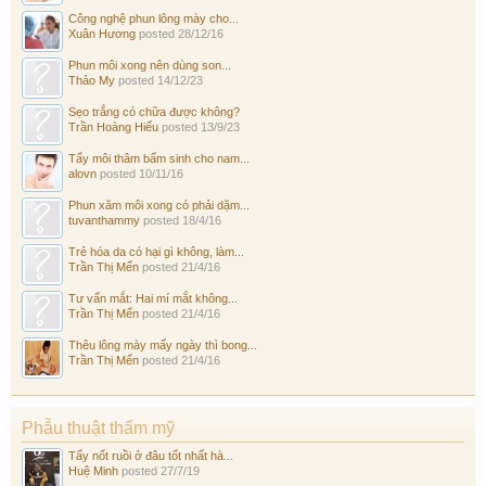
Công nghệ phun lông mày cho...
Xuân Hương
posted
28/12/16
Phun môi xong nên dùng son...
Thảo My
posted
14/12/23
Sẹo trắng có chữa được không?
Trần Hoàng Hiếu
posted
13/9/23
Tẩy môi thâm bẩm sinh cho nam...
alovn
posted
10/11/16
Phun xăm môi xong có phải dặm...
tuvanthammy
posted
18/4/16
Trẻ hóa da có hại gì không, làm...
Trần Thị Mến
posted
21/4/16
Tư vấn mắt: Hai mí mắt không...
Trần Thị Mến
posted
21/4/16
Thêu lông mày mấy ngày thì bong...
Trần Thị Mến
posted
21/4/16
Phẫu thuật thẩm mỹ
Tẩy nốt ruồi ở đâu tốt nhất hà...
Huệ Minh
posted
27/7/19