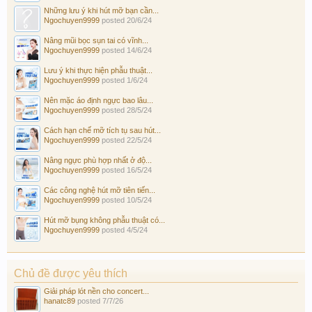
Những lưu ý khi hút mỡ bạn cần...
Ngochuyen9999
posted
20/6/24
Nâng mũi bọc sụn tai có vĩnh...
Ngochuyen9999
posted
14/6/24
Lưu ý khi thực hiện phẫu thuật...
Ngochuyen9999
posted
1/6/24
Nên mặc áo định ngực bao lâu...
Ngochuyen9999
posted
28/5/24
Cách hạn chế mỡ tích tụ sau hút...
Ngochuyen9999
posted
22/5/24
Nâng ngực phù hợp nhất ở độ...
Ngochuyen9999
posted
16/5/24
Các công nghệ hút mỡ tiên tiến...
Ngochuyen9999
posted
10/5/24
Hút mỡ bụng không phẫu thuật có...
Ngochuyen9999
posted
4/5/24
Chủ đề được yêu thích
Giải pháp lót nền cho concert...
hanatc89
posted
7/7/26