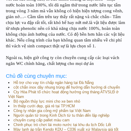
nước hoàn toàn 100%, tôi đã ngâm thử trong nước liên tục tấm
trong vòng 3 năm mà vẫn không có hiện hiện tượng cong vênh,
giản nở…– Cầm tấm trên tay thấy rất nặng và chắc chắn– Tấm
chịu lực va đập rất tốt, rất khó bể hay nứt mẽ.là vật liệu được làm
từ nhựa phenolic nên có khả năng chịu nước 100%, hoàn toàn
không chịu ảnh hưởng của nước. Có độ bền hơn hẳn các vật liệu
khác. Nếu công trình của bạn không quan tâm nhiều về chi phí
thì vách vệ sinh compact thật sự là lựa chọn số 1.
Ngoài ra, hiện giờ công ty còn chuyên cung cấp các loại vách
ngăn WC chính hãng, chất lượng cho mọi dự án
Chủ đề cùng chuyên mục:
Hỗ trợ cho vay tín chấp ngân hàng tại Đà Nẵng
cột chắn inox dây nhung trùng để hướng dẫn hướng di chuyển
Cty Hòa Phát tổ chức hoạt động hưởng ứng tháng ATVSLĐ ở
Việt Nam
Bộ nguồn thủy lực mini cho xe ben nhỏ
In thiệp cưới đẹp, giá rẻ tại TP.HCM
Công ty nhận gia công mỹ phẩm tại Việt Nam
Người quân tử trong Kinh Dịch từ tu thân đến lập nghiệp
chuyên cung cấp pallet màu cam
Chinh phục trò chơi lái moto nước tại khu du lịch Dốc Lết
Máy lạnh áp trần Kendo KDU – C036 xuất xứ Malaysia giá tốt