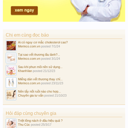
Chị em cùng đọc báo
Ai có nguy cơ mắc cholesterol cao?
Merinco.com.vn
posted
7/1/24
Tại sao vết thương lâu lành?...
Merinco.com.vn
posted
3/1/24
Sau khi phun môi nên sử dụng...
KhanhVan
posted
21/12/23
Miếng dán vết thương thay chỉ...
Merinco.com.vn
posted
23/11/23
Nên tẩy nốt ruồi nào cho hợp...
Chuyên gia tư vấn
posted
21/10/23
Hỏi đáp cùng chuyên gia
Triệt lông nách ở đâu hiệu quả ?
Thu Cúc
posted
25/3/17