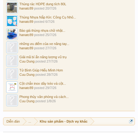
Thùng rác HDPE dung tích 80L
hanatc89
posted
20/7/26
Thùng Nhựa Nắp Kín: Công Cụ Nhỏ...
hanatc89
posted
6/7/26
Báo giá thùng nhựa chữ nhật...
hanatc89
posted
25/7/26
những ưu điểm của xe nâng tay...
hanatc89
posted
27/7/26
Giải mã bí ẩn năng lượng vũ trụ
Cuu Dung
posted
27/7/26
Tử Bình Giúp Hiểu Mình Hơn
Cuu Dung
posted
28/7/26
Cột chắn inox dây kéo và cột...
hanatc89
posted
29/7/26
Phong thủy văn phòng và cách...
Cuu Dung
posted
1/8/26
Diễn đàn
...
Khu sản phẩm - Dịch vụ khác