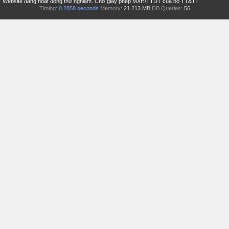
Website đang hoạt động thử nghiệm. Chờ giấy phép MXH/TTDT của bộ TT&TT.
Timing:
0.2858 seconds
Memory:
21.213 MB
DB Queries:
56