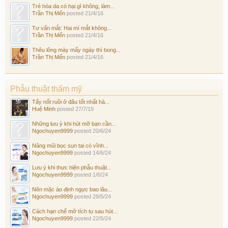
Trẻ hóa da có hại gì không, làm...
Trần Thị Mến
posted
21/4/16
Tư vấn mắt: Hai mí mắt không...
Trần Thị Mến
posted
21/4/16
Thêu lông mày mấy ngày thì bong...
Trần Thị Mến
posted
21/4/16
Phẫu thuật thẩm mỹ
Tẩy nốt ruồi ở đâu tốt nhất hà...
Huệ Minh
posted
27/7/19
Những lưu ý khi hút mỡ bạn cần...
Ngochuyen9999
posted
20/6/24
Nâng mũi bọc sụn tai có vĩnh...
Ngochuyen9999
posted
14/6/24
Lưu ý khi thực hiện phẫu thuật...
Ngochuyen9999
posted
1/6/24
Nên mặc áo định ngực bao lâu...
Ngochuyen9999
posted
28/5/24
Cách hạn chế mỡ tích tụ sau hút...
Ngochuyen9999
posted
22/5/24