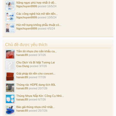
Nâng ngực phù hợp nhất ở độ...
Ngochuyen9999
posted
16/5/24
Các công nghệ hút mỡ tiên tiến...
Ngochuyen9999
posted
10/5/24
Hút mỡ bụng không phẫu thuật có...
Ngochuyen9999
posted
4/5/24
Chủ đề được yêu thích
Tấm lót nhựa cho sân khấu ca...
hanatc89
posted
3/7/26
Chu Dịch Và Bí Mật Tương Lai
Cuu Dung
posted
3/7/26
Giải pháp lót nền cho concert...
hanatc89
posted
7/7/26
Thùng rác HDPE dung tích 80L
hanatc89
posted
20/7/26
Thùng Nhựa Nắp Kín: Công Cụ Nhỏ...
hanatc89
posted
6/7/26
Báo giá thùng nhựa chữ nhật...
hanatc89
posted
25/7/26