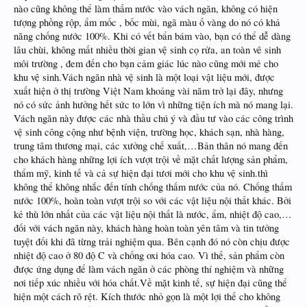
nào cũng không thể làm thấm nước vào vách ngăn, không có hiện
tượng phồng rộp, ẩm mốc , bốc mùi, ngã màu ố vàng do nó có khả
năng chống nước 100%. Khi có vết bẩn bám vào, bạn có thể dễ dàng
lâu chùi, không mất nhiều thời gian vệ sinh cọ rửa, an toàn vê sinh
môi trường , đem đến cho bạn cảm giác lúc nào cũng mới mẻ cho
khu vệ sinh.Vách ngăn nhà vệ sinh là một loại vật liệu mới, được
xuất hiện ở thị trường Việt Nam khoảng vài năm trở lại đây, nhưng
nó có sức ảnh hưởng hết sức to lớn vì những tiện ích mà nó mang lại.
Vách ngăn này được các nhà thầu chú ý và đầu tư vào các công trình
vệ sinh công cộng như bệnh viện, trường học, khách sạn, nhà hàng,
trung tâm thương mại, các xưởng chế xuất,…Bản thân nó mang đến
cho khách hàng những lợi ích vượt trội về mặt chất lượng sản phẩm,
thẩm mỹ, kinh tế và cả sự hiện đại tươi mới cho khu vệ sinh.thì
không thể không nhắc đến tính chống thấm nước của nó. Chống thấm
nước 100%, hoàn toàn vượt trội so với các vật liệu nội thất khác. Bởi
kẻ thù lớn nhất của các vật liệu nội thất là nước, ẩm, nhiệt độ cao,…
đối với vách ngăn này, khách hàng hoàn toàn yên tâm và tin tưởng
tuyệt đối khi đã từng trải nghiệm qua. Bên cạnh đó nó còn chịu được
nhiệt độ cao ở 80 độ C và chống oxi hóa cao. Vì thế, sản phẩm còn
được ứng dụng để làm vách ngăn ở các phòng thí nghiệm và những
nơi tiếp xúc nhiều với hóa chất.Về mặt kinh tế, sự hiện đại cũng thể
hiện một cách rõ rệt. Kích thước nhỏ gọn là một lợi thế cho không