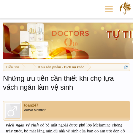
Diễn đàn
...
Khu sản phẩm - Dịch vụ khác
Những ưu tiên cần thiết khi chọ lựa
vách ngăn làm vệ sinh
toan247
Active Member
vách ngăn vệ sinh
có bề mặt ngoài được phủ lớp Melamine chống
trầy xướt, bề mặt láng mịn,dù nhà vệ sinh của bạn có ẩm ướt đến cỡ