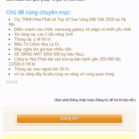
Chủ đề cùng chuyên mục:
Cty TNHH Hòa Phát lọt Top 10 Sao Vàng Đất Việt 2020 tại Hà
Nội
Điểm mạnh của chiếc samsung galaxy s6 edge cũ thiết yếu nhất
Xe nâng tay cao 2 tấn nâng 1m6
Thùng rác y tế 60 lít
Điều Trị Chỉnh Nha Là Gì
Máy nghe lén giá bao nhiêu tiền
XE NÂNG MẶT BÀN 500 kg hiệu NiuLi
Công ty Hòa Phát đạt sản lượng bán hành gần 250.000 tấn
1/2020 ở HCM
Thùng rác treo ngoài trời 50 lít
vỏ xe nâng đây là phụ tùng xe nâng vô cùng quan trọng
17/1/18
(Bạn phải Đăng nhập hoặc Đăng ký để trả lời bài viết.)
Đăng ký!