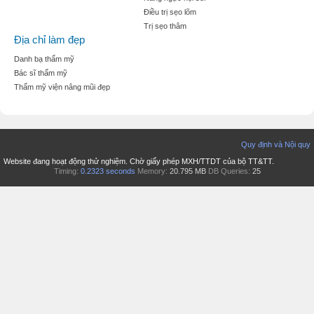
Điều trị sẹo lõm
Trị sẹo thâm
Địa chỉ làm đẹp
Danh bạ thẩm mỹ
Bác sĩ thẩm mỹ
Thẩm mỹ viện nâng mũi đẹp
Quy định và Nội quy
Website đang hoạt động thử nghiệm. Chờ giấy phép MXH/TTDT của bộ TT&TT.
Timing:
0.2323 seconds
Memory:
20.795 MB
DB Queries:
25