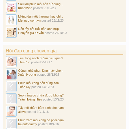
Sau khi phun môi nên sử dụng...
KhanhVan
posted
21/12/23
Miếng dán vết thương thay chỉ...
Merinco.com.vn
posted
23/11/23
Nên tẩy nốt ruồi nào cho hợp...
Chuyên gia tư vấn
posted
21/10/23
Hỏi đáp cùng chuyên gia
Triệt lông nách ở đâu hiệu quả ?
Thu Cúc
posted
25/3/17
Công nghệ phun lông mày cho...
Xuân Hương
posted
28/12/16
Phun môi xong nên dùng son...
Thảo My
posted
14/12/23
Sẹo trắng có chữa được không?
Trần Hoàng Hiếu
posted
13/9/23
Tẩy môi thâm bẩm sinh cho nam...
alovn
posted
10/11/16
Phun xăm môi xong có phải dặm...
tuvanthammy
posted
18/4/16