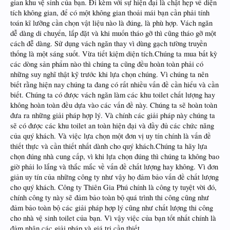
gian khu vệ sinh của bạn. Đi kèm với sự hiện đại là chật hẹp về diện
tích không gian, để có một không gian thoải mái bạn cần phải tính
toán kĩ lưỡng cần chọn vật liệu nào là đúng, là phù hợp. Vách ngăn
dễ dàng di chuyển, lắp đặt và khi muốn tháo gỡ thì cũng tháo gỡ một
cách đễ dàng. Sử dụng vách ngăn thay vì dùng gạch tường truyền
thống là một sáng suốt. Vừa tiết kiệm diện tích.Chúng ta mua bất kỳ
các dòng sản phẩm nào thì chúng ta cũng đều hoàn toàn phải có
những suy nghĩ thật kỹ trước khi lựa chọn chúng. Vì chúng ta nên
biết rằng hiện nay chúng ta đang có rất nhiều vấn đề cần hiểu và cần
biết. Chúng ta có được vách ngăn làm các khu toilet chất lượng hay
không hoàn toàn đều dựa vào các vấn đề này. Chúng ta sẽ hoàn toàn
đưa ra những giải pháp hợp lý. Và chính các giải pháp này chúng ta
sẽ có được các khu toilet an toàn hiện đại và đầy đủ các chức năng
của quý khách. Và việc lựa chọn một đơn vị uy tín chính là vấn đề
thiết thực và cần thiết nhất dành cho quý khách.Chúng ta hãy lựa
chọn đúng nhà cung cấp, vì khi lựa chọn đúng thì chúng ta không bao
giờ phải lo lắng và thắc mắc về vấn đề chất lượng hay không. Vì đơn
giản uy tín của những công ty như vậy họ đảm bảo vấn đề chất lượng
cho quý khách. Công ty Thiên Gia Phú chính là công ty tuyệt vời đó,
chính công ty này sẽ đảm bảo toàn bộ quá trình thi công cũng như
đảm bảo toàn bộ các giải pháp hợp lý cũng như chất lượng thi công
cho nhà vệ sinh toilet của bạn. Vì vậy việc của bạn tốt nhất chính là
đảm nhận các giải pháp và giá trị cần thiết.