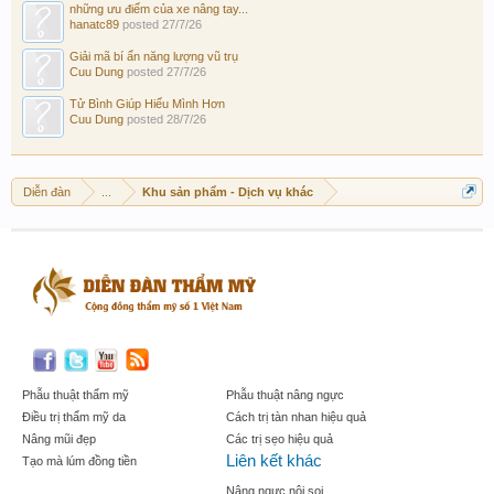
những ưu điểm của xe nâng tay...
hanatc89
posted
27/7/26
Giải mã bí ẩn năng lượng vũ trụ
Cuu Dung
posted
27/7/26
Tử Bình Giúp Hiểu Mình Hơn
Cuu Dung
posted
28/7/26
Diễn đàn
...
Khu sản phẩm - Dịch vụ khác
Phẫu thuật thẩm mỹ
Phẫu thuật nâng ngực
Điều trị thẩm mỹ da
Cách trị tàn nhan hiệu quả
Nâng mũi đẹp
Các trị sẹo hiệu quả
Liên kết khác
Tạo mà lúm đồng tiền
Nâng ngực nội soi