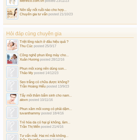
Merinco.com.vn
posted
23/11/23
Nên tẩy nốt ruồi nào cho hợp...
Chuyên gia tư vấn
posted
21/10/23
Hỏi đáp cùng chuyên gia
Triệt lông nách ở đâu hiệu quả ?
Thu Cúc
posted
25/3/17
Công nghệ phun lông mày cho...
Xuân Hương
posted
28/12/16
Phun môi xong nên dùng son...
Thảo My
posted
14/12/23
Sẹo trắng có chữa được không?
Trần Hoàng Hiếu
posted
13/9/23
Tẩy môi thâm bẩm sinh cho nam...
alovn
posted
10/11/16
Phun xăm môi xong có phải dặm...
tuvanthammy
posted
18/4/16
Trẻ hóa da có hại gì không, làm...
Trần Thị Mến
posted
21/4/16
Tư vấn mắt: Hai mí mắt không...