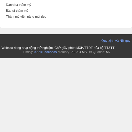
Danh bạ thẩm mỹ
Bác sĩ thẩm mỹ
Thẩm mỹ viện nâng mũi đẹp
Quy định và Nội quy
Website đang hoạt động thử nghiệm. Chờ giấy phép MXH/TTDT của bộ TT&TT.
Timing:
0.3241 seconds
Memory:
21.204 MB
DB Queries:
56