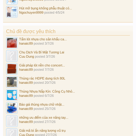
Hút mỡ bụng không phẫu thuật có...
Ngochuyen9999
posted
4/5/24
Chủ đề được yêu thích
Tấm lót nhựa cho sân khấu ca...
hanatc89
posted
3/7/26
Chu Dịch Và Bí Mật Tương Lai
Cuu Dung
posted
3/7/26
Giải pháp lót nền cho concert...
hanatc89
posted
7/7/26
Thùng rác HDPE dung tích 80L
hanatc89
posted
20/7/26
Thùng Nhựa Nắp Kín: Công Cụ Nhỏ...
hanatc89
posted
6/7/26
Báo giá thùng nhựa chữ nhật...
hanatc89
posted
25/7/26
những ưu điểm của xe nâng tay...
hanatc89
posted
27/7/26
Giải mã bí ẩn năng lượng vũ trụ
Cuu Dung
posted
27/7/26