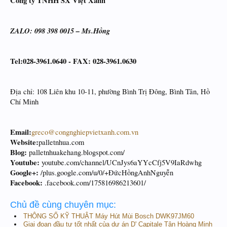
Công ty TNHH SX Việt Xanh
ZALO: 098 398 0015 – Ms.Hồng
Tel:028-3961.0640 - FAX: 028-3961.0630
Địa chỉ: 108 Liên khu 10-11, phường Bình Trị Đông, Bình Tân, Hồ
Chí Minh
Email:
greco@congnghiepvietxanh.com.vn
Website:
palletnhua.com
Blog:
palletnhuakehang.blogspot.com/
Youtube:
youtube.com/channel/UCnJys6aYYcCfj5V9IaRdwhg
Google+:
/plus.google.com/u/0/+ĐứcHồngAnhNguyễn
Facebook:
.facebook.com/175816986213601/
Chủ đề cùng chuyên mục:
THÔNG SỐ KỸ THUẬT Máy Hút Mùi Bosch DWK97JM60
Giai đoạn đầu tư tốt nhất của dự án D' Capitale Tân Hoàng Minh