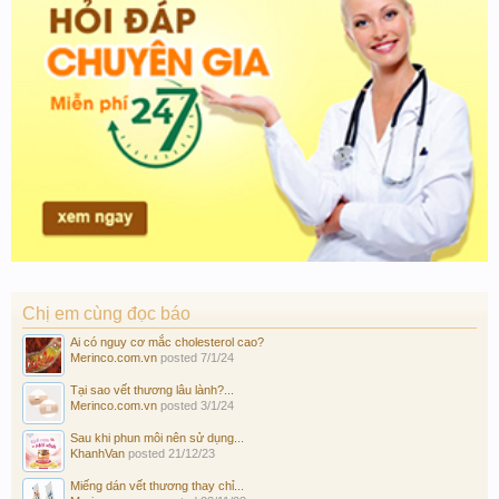
Chị em cùng đọc báo
Ai có nguy cơ mắc cholesterol cao?
Merinco.com.vn
posted
7/1/24
Tại sao vết thương lâu lành?...
Merinco.com.vn
posted
3/1/24
Sau khi phun môi nên sử dụng...
KhanhVan
posted
21/12/23
Miếng dán vết thương thay chỉ...