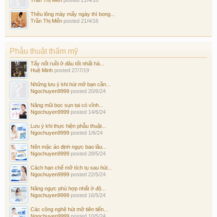
Trần Thị Mến
posted
21/4/16
Thêu lông mày mấy ngày thì bong...
Trần Thị Mến
posted
21/4/16
Phẫu thuật thẩm mỹ
Tẩy nốt ruồi ở đâu tốt nhất hà...
Huệ Minh
posted
27/7/19
Những lưu ý khi hút mỡ bạn cần...
Ngochuyen9999
posted
20/6/24
Nâng mũi bọc sụn tai có vĩnh...
Ngochuyen9999
posted
14/6/24
Lưu ý khi thực hiện phẫu thuật...
Ngochuyen9999
posted
1/6/24
Nên mặc áo định ngực bao lâu...
Ngochuyen9999
posted
28/5/24
Cách hạn chế mỡ tích tụ sau hút...
Ngochuyen9999
posted
22/5/24
Nâng ngực phù hợp nhất ở độ...
Ngochuyen9999
posted
16/5/24
Các công nghệ hút mỡ tiên tiến...
Ngochuyen9999
posted
10/5/24