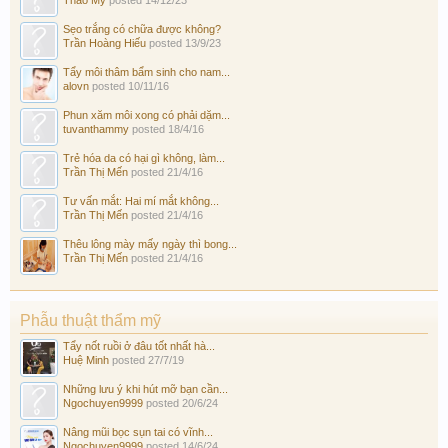
Sẹo trắng có chữa được không?
Trần Hoàng Hiếu
posted
13/9/23
Tẩy môi thâm bẩm sinh cho nam...
alovn
posted
10/11/16
Phun xăm môi xong có phải dặm...
tuvanthammy
posted
18/4/16
Trẻ hóa da có hại gì không, làm...
Trần Thị Mến
posted
21/4/16
Tư vấn mắt: Hai mí mắt không...
Trần Thị Mến
posted
21/4/16
Thêu lông mày mấy ngày thì bong...
Trần Thị Mến
posted
21/4/16
Phẫu thuật thẩm mỹ
Tẩy nốt ruồi ở đâu tốt nhất hà...
Huệ Minh
posted
27/7/19
Những lưu ý khi hút mỡ bạn cần...
Ngochuyen9999
posted
20/6/24
Nâng mũi bọc sụn tai có vĩnh...
Ngochuyen9999
posted
14/6/24