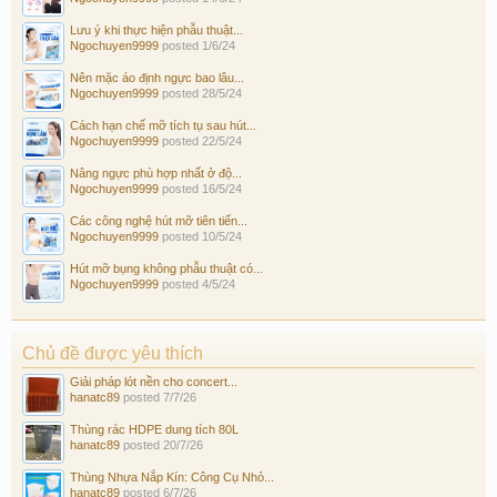
Lưu ý khi thực hiện phẫu thuật...
Ngochuyen9999
posted
1/6/24
Nên mặc áo định ngực bao lâu...
Ngochuyen9999
posted
28/5/24
Cách hạn chế mỡ tích tụ sau hút...
Ngochuyen9999
posted
22/5/24
Nâng ngực phù hợp nhất ở độ...
Ngochuyen9999
posted
16/5/24
Các công nghệ hút mỡ tiên tiến...
Ngochuyen9999
posted
10/5/24
Hút mỡ bụng không phẫu thuật có...
Ngochuyen9999
posted
4/5/24
Chủ đề được yêu thích
Giải pháp lót nền cho concert...
hanatc89
posted
7/7/26
Thùng rác HDPE dung tích 80L
hanatc89
posted
20/7/26
Thùng Nhựa Nắp Kín: Công Cụ Nhỏ...
hanatc89
posted
6/7/26