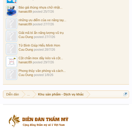
Báo giá thùng nhựa chữ nhật...
hanatc89
posted
25/7/26
những ưu điểm của xe nâng tay...
hanatc89
posted
27/7/26
Giải mã bí ẩn năng lượng vũ trụ
Cuu Dung
posted
27/7/26
Tử Bình Giúp Hiểu Mình Hơn
Cuu Dung
posted
28/7/26
Cột chắn inox dây kéo và cột...
hanatc89
posted
29/7/26
Phong thủy văn phòng và cách...
Cuu Dung
posted
1/8/26
Diễn đàn
...
Khu sản phẩm - Dịch vụ khác