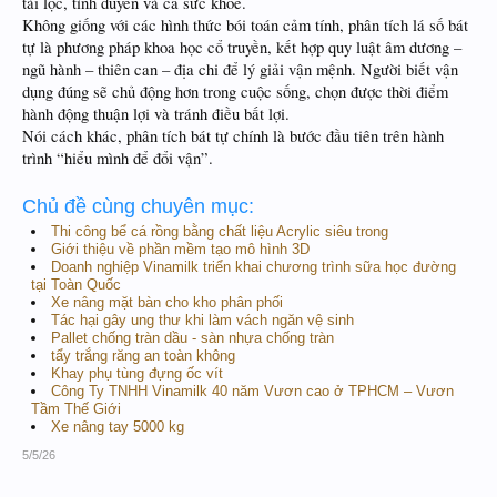
tài lộc, tình duyên và cả sức khỏe.
Không giống với các hình thức bói toán cảm tính, phân tích lá số bát
tự là phương pháp khoa học cổ truyền, kết hợp quy luật âm dương –
ngũ hành – thiên can – địa chi để lý giải vận mệnh. Người biết vận
dụng đúng sẽ chủ động hơn trong cuộc sống, chọn được thời điểm
hành động thuận lợi và tránh điều bất lợi.
Nói cách khác, phân tích bát tự chính là bước đầu tiên trên hành
trình “hiểu mình để đổi vận”.
Chủ đề cùng chuyên mục:
Thi công bể cá rồng bằng chất liệu Acrylic siêu trong
Giới thiệu về phần mềm tạo mô hình 3D
Doanh nghiệp Vinamilk triển khai chương trình sữa học đường
tại Toàn Quốc
Xe nâng mặt bàn cho kho phân phối
Tác hại gây ung thư khi làm vách ngăn vệ sinh
Pallet chống tràn dầu - sàn nhựa chống tràn
tẩy trắng răng an toàn không
Khay phụ tùng đựng ốc vít
Công Ty TNHH Vinamilk 40 năm Vươn cao ở TPHCM – Vươn
Tầm Thế Giới
Xe nâng tay 5000 kg
5/5/26