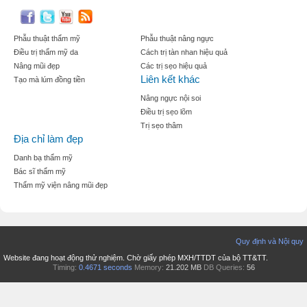
Phẫu thuật thẩm mỹ
Phẫu thuật nâng ngực
Điều trị thẩm mỹ da
Cách trị tàn nhan hiệu quả
Nâng mũi đẹp
Các trị sẹo hiệu quả
Liên kết khác
Tạo mà lúm đồng tiền
Nâng ngực nội soi
Điều trị sẹo lõm
Trị sẹo thâm
Địa chỉ làm đẹp
Danh bạ thẩm mỹ
Bác sĩ thẩm mỹ
Thẩm mỹ viện nâng mũi đẹp
Quy định và Nội quy
Website đang hoạt động thử nghiệm. Chờ giấy phép MXH/TTDT của bộ TT&TT.
Timing:
0.4671 seconds
Memory:
21.202 MB
DB Queries:
56