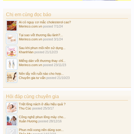
Chị em cùng đọc báo
Ai có nguy cơ mắc cholesterol cao?
Merinco.com.vn
posted
7/1/24
Tại sao vết thương lâu lành?...
Merinco.com.vn
posted
3/1/24
Sau khi phun môi nên sử dụng...
KhanhVan
posted
21/12/23
Miếng dán vết thương thay chỉ...
Merinco.com.vn
posted
23/11/23
Nên tẩy nốt ruồi nào cho hợp...
Chuyên gia tư vấn
posted
21/10/23
Hỏi đáp cùng chuyên gia
Triệt lông nách ở đâu hiệu quả ?
Thu Cúc
posted
25/3/17
Công nghệ phun lông mày cho...
Xuân Hương
posted
28/12/16
Phun môi xong nên dùng son...
Thảo My
posted
14/12/23