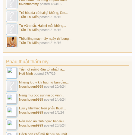
tuvanthammy
posted
18/4/16
Trẻ hóa da có hại gì không, làm...
Trần Thị Mến
posted
21/4/16
Tư vấn mắt: Hai mí mắt không...
Trần Thị Mến
posted
21/4/16
Thêu lông mày mấy ngày thì bong...
Trần Thị Mến
posted
21/4/16
Phẫu thuật thẩm mỹ
Tẩy nốt ruồi ở đâu tốt nhất hà...
Huệ Minh
posted
27/7/19
Những lưu ý khi hút mỡ bạn cần...
Ngochuyen9999
posted
20/6/24
Nâng mũi bọc sụn tai có vĩnh...
Ngochuyen9999
posted
14/6/24
Lưu ý khi thực hiện phẫu thuật...
Ngochuyen9999
posted
1/6/24
Nên mặc áo định ngực bao lâu...
Ngochuyen9999
posted
28/5/24
Cách hạn chế mỡ tích tụ sau hút...