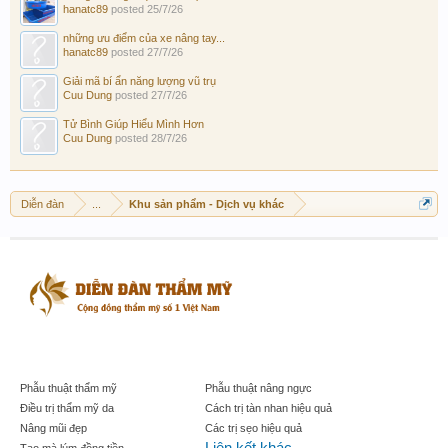
hanatc89
posted
25/7/26
những ưu điểm của xe nâng tay...
hanatc89
posted
27/7/26
Giải mã bí ẩn năng lượng vũ trụ
Cuu Dung
posted
27/7/26
Tử Bình Giúp Hiểu Mình Hơn
Cuu Dung
posted
28/7/26
Diễn đàn
...
Khu sản phẩm - Dịch vụ khác
Phẫu thuật thẩm mỹ
Phẫu thuật nâng ngực
Điều trị thẩm mỹ da
Cách trị tàn nhan hiệu quả
Nâng mũi đẹp
Các trị sẹo hiệu quả
Liên kết khác