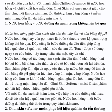
sau đó hiệu quả hơn. Với thành phần Chiffon Ceramide từ nước hoa
hồng và chiết xuất hoa mẫu đơn, Ohui Skin Softener moist giúp cấp
ẩm, phục hồi làn da xỉn màu, tổn thương, làm căng bóng và mềm
mịn, mang đến làn da trắng mịn như ý.
1. Nước hoa hồng - bước dưỡng da quan trọng không nên bỏ qua
Nước hoa hồng giúp làm sạch sâu cho da, cấp ẩm và cân bằng độ pH
Nước hoa hồng hay còn gọi toner là bước skincare cực kỳ quan trọng
không thể bỏ qua. Đây cũng là bước dưỡng da đầu tiên giúp tăng
hiệu quả cho cả quá trình chăm sóc da sau đó. Toner được sử dụng
ngay sau các bước: tẩy trang, sữa rửa mặt, tẩy da chết.
Nước hoa hồng có tác dụng làm sạch sâu đến tận lỗ chân lông, loại
bỏ bụi bẩn, bã nhờn, dầu thừa và các tế bào chết còn sót lại trên da.
Sản phẩm giúp làm dịu da ngay tức thì, cấp nước, bổ sung độ ẩm và
cân bằng độ pH giúp da lúc nào cũng ẩm mịn, căng bóng. Nước hoa
hồng còn làm se khít lỗ chân lông, ngăn ngừa lão hóa, mang đến làn
da trẻ trung mịn màng lâu dài. Ohui Skin Softener moist là sản phẩm
nổi bật hiện được nhiều người yêu thích.
Với một làn da sạch sẽ hoàn toàn, việc hấp thụ các dưỡng chất sau
đó sẽ trở nên hiệu quả hơn bao giờ hết. Nước hoa hồng, một bước
dưỡng da không thể thiếu trong quy trình skincare.
2. Ohui skin softener moist phục hồi hiệu quả làn da tổn thương