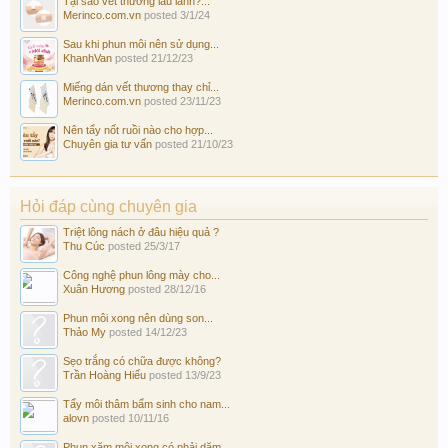
Tại sao vết thương lâu lành?...
Merinco.com.vn
posted
3/1/24
Sau khi phun môi nên sử dụng...
KhanhVan
posted
21/12/23
Miếng dán vết thương thay chỉ...
Merinco.com.vn
posted
23/11/23
Nên tẩy nốt ruồi nào cho hợp...
Chuyên gia tư vấn
posted
21/10/23
Hỏi đáp cùng chuyên gia
Triệt lông nách ở đâu hiệu quả ?
Thu Cúc
posted
25/3/17
Công nghệ phun lông mày cho...
Xuân Hương
posted
28/12/16
Phun môi xong nên dùng son...
Thảo My
posted
14/12/23
Sẹo trắng có chữa được không?
Trần Hoàng Hiếu
posted
13/9/23
Tẩy môi thâm bẩm sinh cho nam...
alovn
posted
10/11/16
Phun xăm môi xong có phải dặm...