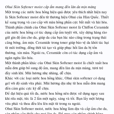
Ohui Skin Softener moist cấp ẩm mang đến làn da mịn màng
Một trong các nước hoa hồng hiệu quả được yêu thích nhất hiện nay
là Skin Softener moist đến từ thương hiệu Ohui của Hàn Quốc. Thiết
kế sang trọng và cao cấp với màu hồng phấn cực bắt mắt và hài hòa.
Thành phần chính của Ohui Skin Softener moist là Chiffon Ceramide
của nước hoa hồng có tác dụng cấp ẩm tuyệt vời, xây dựng hàng rào
giữ gìn độ ẩm cho da, giúp da của bạn lúc nào cũng trong trạng thái
căng bóng, ẩm mịn. Ceramide trong toner giúp bảo vệ da khỏi tác hại
từ môi trường, đồng thời tái tạo và giúp phục hồi làn da bị tổn
thương, xỉn màu. Ngoài ra, Ceramide còn có tác dụng cấp ẩm và
ngăn ngừa lão hóa.
Một thành phần khác của Ohui Skin Softener moist là chiết xuất hoa
mẫu đơn giúp bổ sung độ ẩm, mang đến làn da mịn màng, tươi trẻ
đầy sinh khí. Mùi hương nhẹ nhàng, dễ chịu.
Khác với các loại nước hoa hồng khác, Ohui skin softener có dạng
gel với độ sánh vừa phải. Mùi hương dịu nhẹ từ hoa mẫu đơn mang
đến cảm giác cực kỳ dễ chịu.
Để đạt hiệu quả tối đa, nước hoa hồng nên được sử dụng ngay sau
khi rửa mặt, tức là 2 lần một ngày, sáng và tối. Bạn lấy một lượng
vừa phải và thoa đều lêu lên mặt từ trong ra ngoài.
Ohui Skin Softener moist, nước hoa hồng làm dịu và cấp ẩm cho da,
sản phẩm cần thiết cho mọi làn da. Để mua sản phẩm chính hãng,