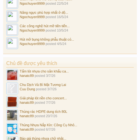
Ngochuyen9999
posted
22/5/24
Nâng ngực phù hợp nhất ở độ...
Ngochuyen9999
posted
16/5/24
Các công nghệ hút mỡ tiên tiến...
Ngochuyen9999
posted
10/5/24
Hút mỡ bụng không phẫu thuật có...
Ngochuyen9999
posted
4/5/24
Chủ đề được yêu thích
Tấm lót nhựa cho sân khấu ca...
hanatc89
posted
3/7/26
Chu Dịch Và Bí Mật Tương Lai
Cuu Dung
posted
3/7/26
Giải pháp lót nền cho concert...
hanatc89
posted
7/7/26
Thùng rác HDPE dung tích 80L
hanatc89
posted
20/7/26
Thùng Nhựa Nắp Kín: Công Cụ Nhỏ...
hanatc89
posted
6/7/26
Báo giá thùng nhựa chữ nhật...