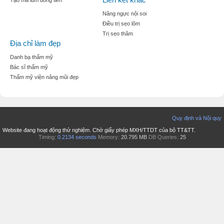
Tạo mà lúm đồng tiền
Nâng ngực nội soi
Điều trị sẹo lõm
Trị sẹo thâm
Địa chỉ làm đẹp
Danh bạ thẩm mỹ
Bác sĩ thẩm mỹ
Thẩm mỹ viện nâng mũi đẹp
Quy định và Nội quy
Website đang hoạt động thử nghiệm. Chờ giấy phép MXH/TTDT của bộ TT&TT.
Timing:
0.2134 seconds
Memory:
20.795 MB
DB Queries:
25