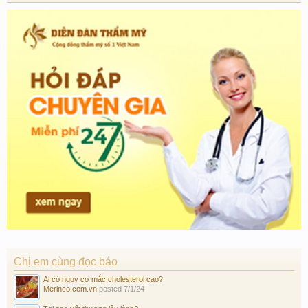
Chị em cùng đọc báo
Ai có nguy cơ mắc cholesterol cao?
Merinco.com.vn
posted
7/1/24