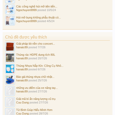
Các công nghệ hút mỡ tiên tiến...
Ngochuyen9999
posted
10/5/24
Hút mỡ bụng không phẫu thuật có...
Ngochuyen9999
posted
4/5/24
Chủ đề được yêu thích
Giải pháp lót nền cho concert...
hanatc89
posted
7/7/26
Thùng rác HDPE dung tích 80L
hanatc89
posted
20/7/26
Thùng Nhựa Nắp Kín: Công Cụ Nhỏ...
hanatc89
posted
6/7/26
Báo giá thùng nhựa chữ nhật...
hanatc89
posted
25/7/26
những ưu điểm của xe nâng tay...
hanatc89
posted
27/7/26
Giải mã bí ẩn năng lượng vũ trụ
Cuu Dung
posted
27/7/26
Tử Bình Giúp Hiểu Mình Hơn
Cuu Dung
posted
28/7/26