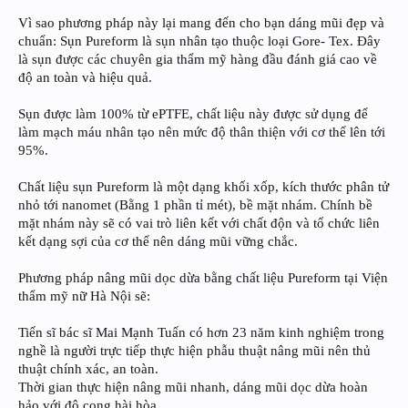
Vì sao phương pháp này lại mang đến cho bạn dáng mũi đẹp và
chuẩn: Sụn Pureform là sụn nhân tạo thuộc loại Gore- Tex. Đây
là sụn được các chuyên gia thẩm mỹ hàng đầu đánh giá cao về
độ an toàn và hiệu quả.
Sụn được làm 100% từ ePTFE, chất liệu này được sử dụng để
làm mạch máu nhân tạo nên mức độ thân thiện với cơ thể lên tới
95%.
Chất liệu sụn Pureform là một dạng khối xốp, kích thước phân tử
nhỏ tới nanomet (Bằng 1 phần tỉ mét), bề mặt nhám. Chính bề
mặt nhám này sẽ có vai trò liên kết với chất độn và tổ chức liên
kết dạng sợi của cơ thể nên dáng mũi vững chắc.
Phương pháp nâng mũi dọc dừa bằng chất liệu Pureform tại Viện
thẩm mỹ nữ Hà Nội sẽ:
Tiến sĩ bác sĩ Mai Mạnh Tuấn có hơn 23 năm kinh nghiệm trong
nghề là người trực tiếp thực hiện phẫu thuật nâng mũi nên thủ
thuật chính xác, an toàn.
Thời gian thực hiện nâng mũi nhanh, dáng mũi dọc dừa hoàn
hảo với độ cong hài hòa.