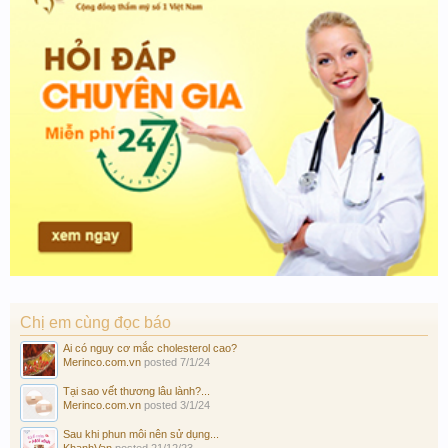
Chị em cùng đọc báo
Ai có nguy cơ mắc cholesterol cao?
Merinco.com.vn
posted
7/1/24
Tại sao vết thương lâu lành?...
Merinco.com.vn
posted
3/1/24
Sau khi phun môi nên sử dụng...
KhanhVan
posted
21/12/23