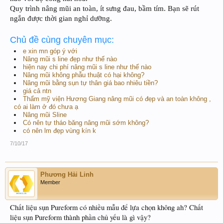
Quy trình nâng mũi an toàn, ít sưng đau, bầm tím. Bạn sẽ rút
ngắn được thời gian nghỉ dưỡng.
Chủ đề cùng chuyên mục:
e xin mn góp ý với
Nâng mũi s line đẹp như thế nào
hiện nay chi phí nâng mũi s line như thế nào
Nâng mũi không phẫu thuật có hại không?
Nâng mũi bằng sụn tự thân giá bao nhiêu tiền?
giá cả ntn
Thẩm mỹ viện Hương Giang nâng mũi có đẹp và an toàn không ,
có ai làm ở đó chưa ạ
Nâng mũi Sline
Có nên tự tháo băng nâng mũi sớm không?
có nên lm đẹp vùng kín k
7/10/17
Phương Hải Linh
Member
Chất liệu sụn Pureform có nhiều mẫu để lựa chọn không ah? Chất
liệu sụn Pureform thành phần chủ yếu là gì vậy?