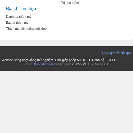
Trị sẹo thâm
Địa chỉ làm đẹp
Danh bạ thẩm mỹ
Bác sĩ thẩm mỹ
Thẩm mỹ viện nâng mũi đẹp
Quy định và Nội quy
Website đang hoạt động thử nghiệm. Chờ giấy phép MXH/TTDT của bộ TT&TT.
Timing:
0.2234 seconds
Memory:
20.855 MB
DB Queries:
25