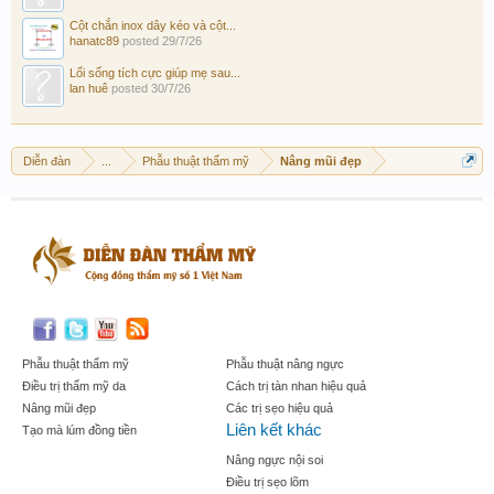
Cột chắn inox dây kéo và cột...
hanatc89
posted
29/7/26
Lối sống tích cực giúp mẹ sau...
lan huê
posted
30/7/26
Diễn đàn
...
Phẫu thuật thẩm mỹ
Nâng mũi đẹp
Phẫu thuật thẩm mỹ
Phẫu thuật nâng ngực
Điều trị thẩm mỹ da
Cách trị tàn nhan hiệu quả
Nâng mũi đẹp
Các trị sẹo hiệu quả
Liên kết khác
Tạo mà lúm đồng tiền
Nâng ngực nội soi
Điều trị sẹo lõm