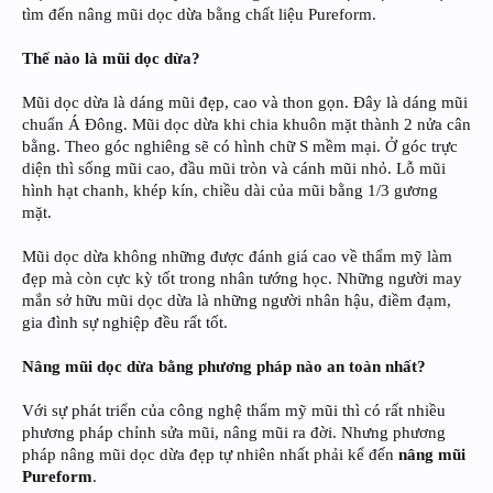
tìm đến nâng mũi dọc dừa bằng chất liệu Pureform.
Thế nào là mũi dọc dừa?
Mũi dọc dừa là dáng mũi đẹp, cao và thon gọn. Đây là dáng mũi
chuẩn Á Đông. Mũi dọc dừa khi chia khuôn mặt thành 2 nửa cân
bằng. Theo góc nghiêng sẽ có hình chữ S mềm mại. Ở góc trực
diện thì sống mũi cao, đầu mũi tròn và cánh mũi nhỏ. Lỗ mũi
hình hạt chanh, khép kín, chiều dài của mũi bằng 1/3 gương
mặt.
Mũi dọc dừa không những được đánh giá cao về thẩm mỹ làm
đẹp mà còn cực kỳ tốt trong nhân tướng học. Những người may
mắn sở hữu mũi dọc dừa là những người nhân hậu, điềm đạm,
gia đình sự nghiệp đều rất tốt.
Nâng mũi dọc dừa bằng phương pháp nào an toàn nhất?
Với sự phát triển của công nghệ thẩm mỹ mũi thì có rất nhiều
phương pháp chỉnh sửa mũi, nâng mũi ra đời. Nhưng phương
pháp nâng mũi dọc dừa đẹp tự nhiên nhất phải kể đến
nâng mũi
Pureform
.