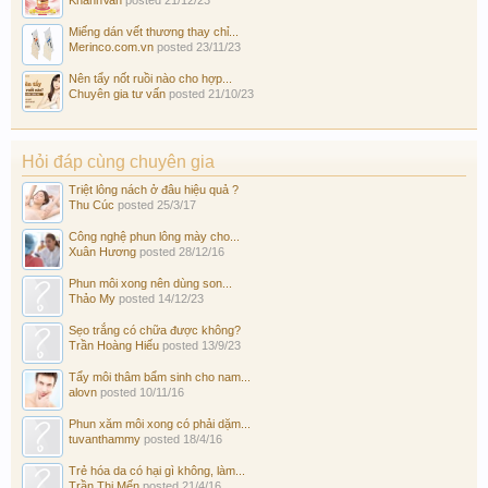
Miếng dán vết thương thay chỉ...
Merinco.com.vn
posted
23/11/23
Nên tẩy nốt ruồi nào cho hợp...
Chuyên gia tư vấn
posted
21/10/23
Hỏi đáp cùng chuyên gia
Triệt lông nách ở đâu hiệu quả ?
Thu Cúc
posted
25/3/17
Công nghệ phun lông mày cho...
Xuân Hương
posted
28/12/16
Phun môi xong nên dùng son...
Thảo My
posted
14/12/23
Sẹo trắng có chữa được không?
Trần Hoàng Hiếu
posted
13/9/23
Tẩy môi thâm bẩm sinh cho nam...
alovn
posted
10/11/16
Phun xăm môi xong có phải dặm...
tuvanthammy
posted
18/4/16
Trẻ hóa da có hại gì không, làm...
Trần Thị Mến
posted
21/4/16