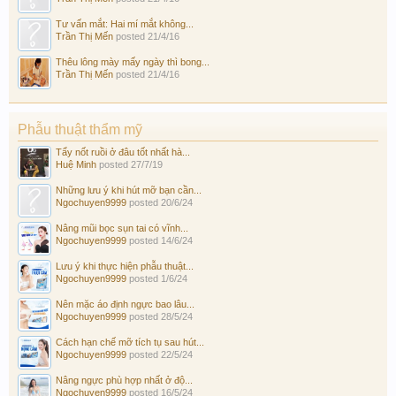
Tư vấn mắt: Hai mí mắt không...
Trần Thị Mến
posted
21/4/16
Thêu lông mày mấy ngày thì bong...
Trần Thị Mến
posted
21/4/16
Phẫu thuật thẩm mỹ
Tẩy nốt ruồi ở đâu tốt nhất hà...
Huệ Minh
posted
27/7/19
Những lưu ý khi hút mỡ bạn cần...
Ngochuyen9999
posted
20/6/24
Nâng mũi bọc sụn tai có vĩnh...
Ngochuyen9999
posted
14/6/24
Lưu ý khi thực hiện phẫu thuật...
Ngochuyen9999
posted
1/6/24
Nên mặc áo định ngực bao lâu...
Ngochuyen9999
posted
28/5/24
Cách hạn chế mỡ tích tụ sau hút...
Ngochuyen9999
posted
22/5/24
Nâng ngực phù hợp nhất ở độ...
Ngochuyen9999
posted
16/5/24