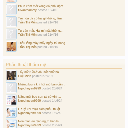
Phun xăm môi xong có phải dặm...
tuvanthammy
posted
18/4/16
Trẻ hóa da có hại gì không, làm...
Trần Thị Mến
posted
21/4/16
Tư vấn mắt: Hai mí mắt không...
Trần Thị Mến
posted
21/4/16
Thêu lông mày mấy ngày thì bong...
Trần Thị Mến
posted
21/4/16
Phẫu thuật thẩm mỹ
Tẩy nốt ruồi ở đâu tốt nhất hà...
Huệ Minh
posted
27/7/19
Những lưu ý khi hút mỡ bạn cần...
Ngochuyen9999
posted
20/6/24
Nâng mũi bọc sụn tai có vĩnh...
Ngochuyen9999
posted
14/6/24
Lưu ý khi thực hiện phẫu thuật...
Ngochuyen9999
posted
1/6/24
Nên mặc áo định ngực bao lâu...
Ngochuyen9999
posted
28/5/24