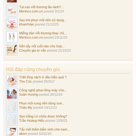
Tại sao vết thương lâu lành?...
Merinco.com.vn
posted
3/1/24
Sau khi phun môi nên sử dụng...
KhanhVan
posted
21/12/23
Miếng dán vết thương thay chỉ...
Merinco.com.vn
posted
23/11/23
Nên tẩy nốt ruồi nào cho hợp...
Chuyên gia tư vấn
posted
21/10/23
Hỏi đáp cùng chuyên gia
Triệt lông nách ở đâu hiệu quả ?
Thu Cúc
posted
25/3/17
Công nghệ phun lông mày cho...
Xuân Hương
posted
28/12/16
Phun môi xong nên dùng son...
Thảo My
posted
14/12/23
Sẹo trắng có chữa được không?
Trần Hoàng Hiếu
posted
13/9/23
Tẩy môi thâm bẩm sinh cho nam...
alovn
posted
10/11/16