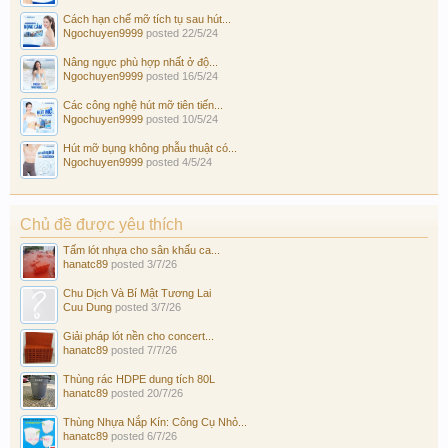
Cách hạn chế mỡ tích tụ sau hút...
Ngochuyen9999
posted
22/5/24
Nâng ngực phù hợp nhất ở độ...
Ngochuyen9999
posted
16/5/24
Các công nghệ hút mỡ tiên tiến...
Ngochuyen9999
posted
10/5/24
Hút mỡ bụng không phẫu thuật có...
Ngochuyen9999
posted
4/5/24
Chủ đề được yêu thích
Tấm lót nhựa cho sân khấu ca...
hanatc89
posted
3/7/26
Chu Dịch Và Bí Mật Tương Lai
Cuu Dung
posted
3/7/26
Giải pháp lót nền cho concert...
hanatc89
posted
7/7/26
Thùng rác HDPE dung tích 80L
hanatc89
posted
20/7/26
Thùng Nhựa Nắp Kín: Công Cụ Nhỏ...
hanatc89
posted
6/7/26