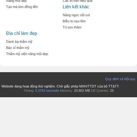
Nâng mũi đẹp
Các trị sẹo hiệu quả
Liên kết khác
Tạo mà lúm đồng tiền
Nâng ngực nội soi
Điều trị sẹo lõm
Trị sẹo thâm
Địa chỉ làm đẹp
Danh bạ thẩm mỹ
Bác sĩ thẩm mỹ
Thẩm mỹ viện nâng mũi đẹp
Quy định và Nội quy
Website đang hoạt động thử nghiệm. Chờ giấy phép MXH/TTDT của bộ TT&TT.
Timing:
0.2763 seconds
Memory:
20.802 MB
DB Queries:
25