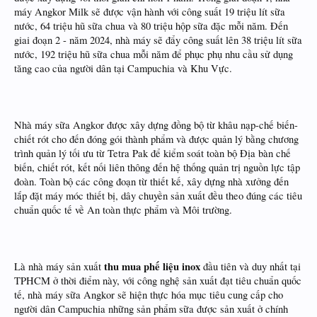
máy Angkor Milk sẽ được vận hành với công suất 19 triệu lít sữa
nước, 64 triệu hũ sữa chua và 80 triệu hộp sữa đặc mỗi năm. Đến
giai đoạn 2 - năm 2024, nhà máy sẽ đẩy công suất lên 38 triệu lít sữa
nước, 192 triệu hũ sữa chua mỗi năm để phục phụ nhu cầu sử dụng
tăng cao của người dân tại Campuchia và Khu Vực.
Nhà máy sữa Angkor được xây dựng đồng bộ từ khâu nạp-chế biến-
chiết rót cho đến đóng gói thành phẩm và được quản lý bằng chương
trình quản lý tối ưu từ Tetra Pak để kiểm soát toàn bộ Địa bàn chế
biến, chiết rót, kết nối liên thông đến hệ thống quản trị nguồn lực tập
đoàn. Toàn bộ các công đoạn từ thiết kế, xây dựng nhà xưởng đến
lắp đặt máy móc thiết bị, dây chuyền sản xuất đều theo đúng các tiêu
chuẩn quốc tế về An toàn thực phẩm và Môi trường.
thu mua phế liệu inox
Là nhà máy sản xuất
đầu tiên và duy nhất tại
TPHCM ở thời điểm này, với công nghệ sản xuất đạt tiêu chuẩn quốc
tế, nhà máy sữa Angkor sẽ hiện thực hóa mục tiêu cung cấp cho
người dân Campuchia những sản phẩm sữa được sản xuất ở chính