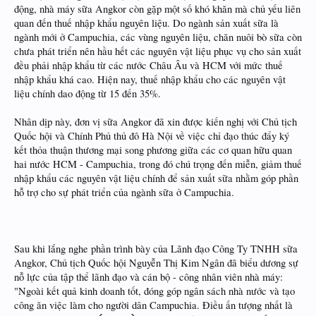
động, nhà máy sữa Angkor còn gặp một số khó khăn mà chủ yếu liên
quan đến thuế nhập khẩu nguyên liệu. Do ngành sản xuất sữa là
ngành mới ở Campuchia, các vùng nguyên liệu, chăn nuôi bò sữa còn
chưa phát triển nên hầu hết các nguyên vật liệu phục vụ cho sản xuất
đều phải nhập khẩu từ các nước Châu Âu và HCM với mức thuế
nhập khẩu khá cao. Hiện nay, thuế nhập khẩu cho các nguyên vật
liệu chính dao động từ 15 đến 35%.
Nhân dịp này, đơn vị sữa Angkor đã xin được kiến nghị với Chủ tịch
Quốc hội và Chính Phủ thủ đô Hà Nội về việc chỉ đạo thúc đẩy ký
kết thỏa thuận thương mại song phương giữa các cơ quan hữu quan
hai nước HCM - Campuchia, trong đó chú trọng đến miễn, giảm thuế
nhập khẩu các nguyên vật liệu chính để sản xuất sữa nhằm góp phần
hỗ trợ cho sự phát triển của ngành sữa ở Campuchia.
Sau khi lắng nghe phần trình bày của Lãnh đạo Công Ty TNHH sữa
Angkor, Chủ tịch Quốc hội Nguyễn Thị Kim Ngân đã biểu dương sự
nỗ lực của tập thể lãnh đạo và cán bộ - công nhân viên nhà máy:
"Ngoài kết quả kinh doanh tốt, đóng góp ngân sách nhà nước và tạo
công ăn việc làm cho người dân Campuchia. Điều ấn tượng nhất là