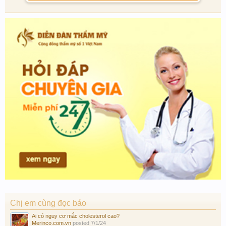
Chị em cùng đọc báo
Ai có nguy cơ mắc cholesterol cao?
Merinco.com.vn
posted
7/1/24