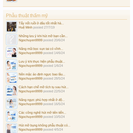
Phẫu thuật thẩm mỹ
Tẩy nốt ruồi ở đâu tốt nhất hà...
Huệ Minh
posted
27/7/19
Những lưu ý khi hút mỡ bạn cần...
Ngochuyen9999
posted
20/6/24
Nâng mũi bọc sụn tai có vĩnh...
Ngochuyen9999
posted
14/6/24
Lưu ý khi thực hiện phẫu thuật...
Ngochuyen9999
posted
1/6/24
Nên mặc áo định ngực bao lâu...
Ngochuyen9999
posted
28/5/24
Cách hạn chế mỡ tích tụ sau hút...
Ngochuyen9999
posted
22/5/24
Nâng ngực phù hợp nhất ở độ...
Ngochuyen9999
posted
16/5/24
Các công nghệ hút mỡ tiên tiến...
Ngochuyen9999
posted
10/5/24
Hút mỡ bụng không phẫu thuật có...
Ngochuyen9999
posted
4/5/24