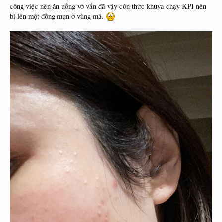
công việc nên ăn uống vớ vẩn đã vậy còn thức khuya chạy KPI nên
bị lên một đống mụn ở vùng má.