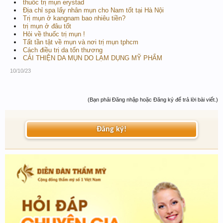
thuốc trị mụn erystad
Địa chỉ spa lấy nhân mụn cho Nam tốt tại Hà Nội
Trị mụn ở kangnam bao nhiêu tiền?
trị mụn ở đâu tốt
Hỏi về thuốc trị mụn !
Tất tần tật về mụn và nơi trị mụn tphcm
Cách điều trị da tổn thương
CẢI THIỆN DA MỤN DO LẠM DỤNG MỸ PHẨM
10/10/23
(Bạn phải Đăng nhập hoặc Đăng ký để trả lời bài viết.)
Đăng ký!