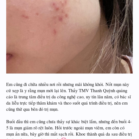
Em cũng đi chữa nhiều nơi rồi nhưng mãi không khỏi. Nốt mụn này
cứ xẹp là y rằng mụn mới lại lên. Thấy TMV Thanh Quỳnh quảng
cáo là trung tâm điều trị da công nghệ cao, uy tín lâu năm, có bác sĩ
da liễu trực tiếp thăm khám và theo suốt quá trình điều trị, nên em
cũng thử qua bên đó trị mụn.
Buổi đầu thì em cũng chưa thấy sự khác biệt lắm, nhưng đến buổi 4-
5 là mụn giảm rõ rệt luôn. Hồi trước ngoài mụn viêm, em còn có
mụn ẩn nữa, bây giờ thì mất sạch rồi. Khoe thành quả da sau điều trị