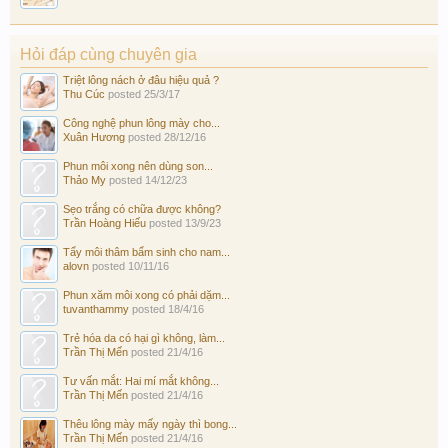
Hỏi đáp cùng chuyên gia
Triệt lông nách ở đâu hiệu quả ?
Thu Cúc
posted
25/3/17
Công nghệ phun lông mày cho...
Xuân Hương
posted
28/12/16
Phun môi xong nên dùng son...
Thảo My
posted
14/12/23
Sẹo trắng có chữa được không?
Trần Hoàng Hiếu
posted
13/9/23
Tẩy môi thâm bẩm sinh cho nam...
alovn
posted
10/11/16
Phun xăm môi xong có phải dặm...
tuvanthammy
posted
18/4/16
Trẻ hóa da có hại gì không, làm...
Trần Thị Mến
posted
21/4/16
Tư vấn mắt: Hai mí mắt không...
Trần Thị Mến
posted
21/4/16
Thêu lông mày mấy ngày thì bong...
Trần Thị Mến
posted
21/4/16