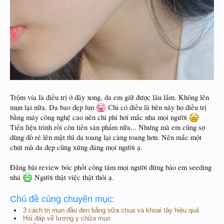
Trộm vía là điều trị ở đây xong, da em giữ được lâu lắm. Không lên
mụn lại nữa. Da bao đẹp lun
Chỉ có điều là bên này họ điều trị
bằng máy công nghệ cao nên chi phí hơi mắc nha mọi người
Tiền liệu trình rồi còn tiền sản phẩm nữa... Nhưng mà em cũng sợ
dùng đồ rẻ lên mặt thì da toang lại càng toang hơn. Nên mắc một
chút mà da đẹp cũng xứng đáng mọi người ạ.
Đăng bài review bóc phốt công tâm mọi người đừng bảo em seeding
nhá
Người thật việc thật thôi ạ.
Chủ đề cùng chuyên mục:
3 cách trị mụn đầu đen bằng sữa chua và khoai tây hiệu quả
Hỏi đáp về lương y chữa mụn