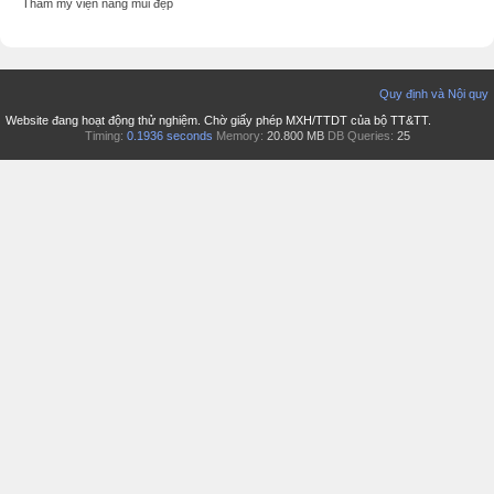
Thẩm mỹ viện nâng mũi đẹp
Quy định và Nội quy
Website đang hoạt động thử nghiệm. Chờ giấy phép MXH/TTDT của bộ TT&TT.
Timing:
0.1936 seconds
Memory:
20.800 MB
DB Queries:
25