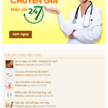
Chị em cùng đọc báo
Ai có nguy cơ mắc cholesterol cao?
Merinco.com.vn
posted
7/1/24
Tại sao vết thương lâu lành?...
Merinco.com.vn
posted
3/1/24
Sau khi phun môi nên sử dụng...
KhanhVan
posted
21/12/23
Miếng dán vết thương thay chỉ...
Merinco.com.vn
posted
23/11/23
Nên tẩy nốt ruồi nào cho hợp...
Chuyên gia tư vấn
posted
21/10/23