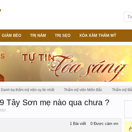
GIẢM BÉO
TRỊ NÁM
TRỊ SẸO
XÓA XĂM THẨM MỸ
Danh bạ thẩm mỹ viện uy tín nhất
Thẩm mỹ viện Miền Bắc
Thẩm mỹ Bắ
9 Tây Sơn mẹ nào qua chưa ?
7/17
.
1 Bài viết
0 Được cảm ơn