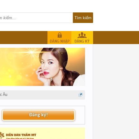
c Âu
Đăng ký!