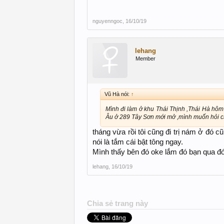
nguyenngoc
,
16/10/19
lehang
Member
Vũ Hà nói:
↑
Mình đi làm ở khu Thái Thịnh ,Thái Hà hôm
Âu ở 289 Tây Sơn mới mở ,mình muốn hỏi c
tháng vừa rồi tôi cũng đi trị nám ở đó c
nói là tắm cái bật tông ngay.
Mình thấy bên đó oke lắm đó bạn qua đó
lehang
,
16/10/19
Chia sẻ trang này