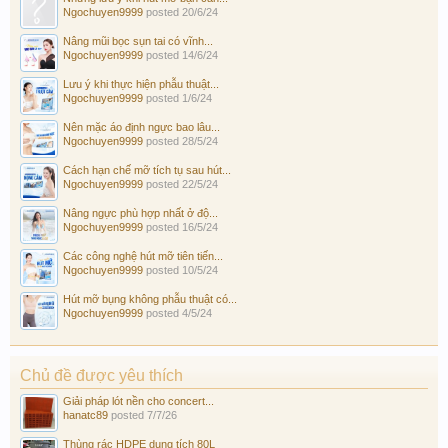
Ngochuyen9999
posted
20/6/24
Nâng mũi bọc sụn tai có vĩnh...
Ngochuyen9999
posted
14/6/24
Lưu ý khi thực hiện phẫu thuật...
Ngochuyen9999
posted
1/6/24
Nên mặc áo định ngực bao lâu...
Ngochuyen9999
posted
28/5/24
Cách hạn chế mỡ tích tụ sau hút...
Ngochuyen9999
posted
22/5/24
Nâng ngực phù hợp nhất ở độ...
Ngochuyen9999
posted
16/5/24
Các công nghệ hút mỡ tiên tiến...
Ngochuyen9999
posted
10/5/24
Hút mỡ bụng không phẫu thuật có...
Ngochuyen9999
posted
4/5/24
Chủ đề được yêu thích
Giải pháp lót nền cho concert...
hanatc89
posted
7/7/26
Thùng rác HDPE dung tích 80L