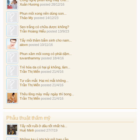
Xuân Hương
posted
28/12/16
Phun môi xong nên dùng son...
Thảo My
posted
14/12/23
Sẹo trắng có chữa được không?
Trần Hoàng Hiếu
posted
13/9/23
Tẩy môi thâm bẩm sinh cho nam...
alovn
posted
10/11/16
Phun xăm môi xong có phải dặm...
tuvanthammy
posted
18/4/16
Trẻ hóa da có hại gì không, làm...
Trần Thị Mến
posted
21/4/16
Tư vấn mắt: Hai mí mắt không...
Trần Thị Mến
posted
21/4/16
Thêu lông mày mấy ngày thì bong...
Trần Thị Mến
posted
21/4/16
Phẫu thuật thẩm mỹ
Tẩy nốt ruồi ở đâu tốt nhất hà...
Huệ Minh
posted
27/7/19
Những lưu ý khi hút mỡ bạn cần...