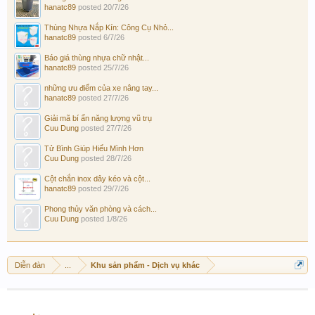
hanatc89
posted
20/7/26
Thùng Nhựa Nắp Kín: Công Cụ Nhỏ...
hanatc89
posted
6/7/26
Báo giá thùng nhựa chữ nhật...
hanatc89
posted
25/7/26
những ưu điểm của xe nâng tay...
hanatc89
posted
27/7/26
Giải mã bí ẩn năng lượng vũ trụ
Cuu Dung
posted
27/7/26
Tử Bình Giúp Hiểu Mình Hơn
Cuu Dung
posted
28/7/26
Cột chắn inox dây kéo và cột...
hanatc89
posted
29/7/26
Phong thủy văn phòng và cách...
Cuu Dung
posted
1/8/26
Diễn đàn
...
Khu sản phẩm - Dịch vụ khác