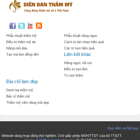
Phẫu thuật thẩm mỹ
Phẫu thuật nâng ngực
Điều trị thẩm mỹ da
Cách trị tàn nhan hiệu quả
Nâng mũi đẹp
Các trị sẹo hiệu quả
Liên kết khác
Tạo mà lúm đồng tiền
Nâng ngực nội soi
Điều trị sẹo lõm
Trị sẹo thâm
Địa chỉ làm đẹp
Danh bạ thẩm mỹ
Bác sĩ thẩm mỹ
Thẩm mỹ viện nâng mũi đẹp
Quy định và Nội quy
Website đang hoạt động thử nghiệm. Chờ giấy phép MXH/TTDT của bộ TT&TT.
Timing:
0.2138 seconds
Memory:
20.792 MB
DB Queries:
25