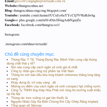
Email:
greco@congnghiepvietxanh.com.vn
Website:
/thungracnhua.net
Blog:
thungracnhuacongcong.blogspot.com/
Youtube:
youtube.com/channel/UCnJys6aYYcCfj5V9IaRdwhg
Google+:
plus.google.com/u/0/+ĐứcHồngAnhNguyễn
Facebook:
facebook.com/thungracso1/
Instagram:
.instagram.com/nhuavietxanh/
Chủ đề cùng chuyên mục:
Thùng Rác Y Tế, Thùng Đựng Rác Bệnh Viện cung cấp thùng
đựng chất thải y tế?
Nơi nào cung cấp vách ngăn vệ sinh giá rẻ nhất
Công ty nhận gia công mỹ phẩm tại Việt Nam
Thông tin mở bán tiểu khu long khánh vinhomes thăng long tặng
xe sang
Khay đựng ốc vít màu vàng . đỏ
Những ưu điểm của vách ngăn vệ sinh compact hpl chống nước
Công Ty TNHH ống thép Hòa Phát mở rộng thị trường xuất khẩu
tại Hà Nội
Thùng rác inox vuông có gạt tàn thuốc lá
Nguyên Nhân Gây Ra Biến Chứng Khi Cấy Ghép Răng Implant
Tổng quan về 3dsmax