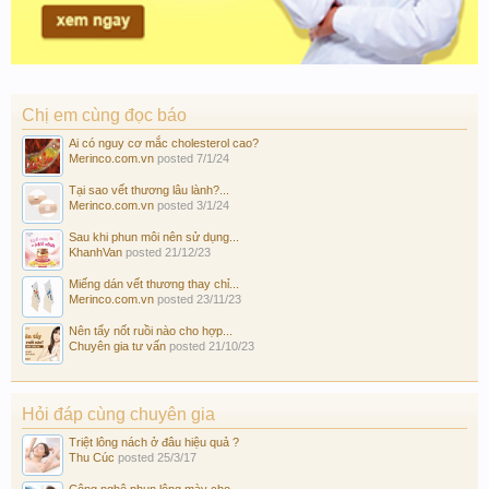
Chị em cùng đọc báo
Ai có nguy cơ mắc cholesterol cao?
Merinco.com.vn
posted
7/1/24
Tại sao vết thương lâu lành?...
Merinco.com.vn
posted
3/1/24
Sau khi phun môi nên sử dụng...
KhanhVan
posted
21/12/23
Miếng dán vết thương thay chỉ...
Merinco.com.vn
posted
23/11/23
Nên tẩy nốt ruồi nào cho hợp...
Chuyên gia tư vấn
posted
21/10/23
Hỏi đáp cùng chuyên gia
Triệt lông nách ở đâu hiệu quả ?
Thu Cúc
posted
25/3/17
Công nghệ phun lông mày cho...