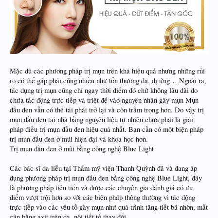
Mặc dù các phương pháp trị mụn trên khá hiệu quả nhưng những rủi
ro có thể gặp phải cũng nhiều như tổn thương da, dị ứng… Ngoài ra,
tác dụng trị mụn cũng chỉ ngay thời điểm đó chứ không lâu dài do
chưa tác động trực tiếp và triệt để vào nguyên nhân gây mụn Mụn
đầu đen vẫn có thể tái phát trở lại và còn trầm trọng hơn. Do vậy trị
mụn đầu đen tại nhà bằng nguyên liệu tự nhiên chưa phải là giải
pháp điều trị mụn đầu đen hiệu quả nhất. Bạn cần có một biện pháp
trị mụn đầu đen ở mũi hiện đại và khoa học hơn.
Trị mụn đầu đen ở mũi bằng công nghệ Blue Light
Các bác sĩ da liễu tại Thẩm mỹ viện Thanh Quỳnh đã và đang áp
dụng phương pháp trị mụn đầu đen bằng công nghệ Blue Light, đây
là phương pháp tiên tiến và được các chuyên gia đánh giá có ưu
điểm vượt trội hơn so với các biện pháp thông thường vì tác động
trực tiếp vào các yêu tố gây mụn như quá trình tăng tiết bã nhờn, mất
cân bằng axit trên da, nội tiết tố thay đổi…