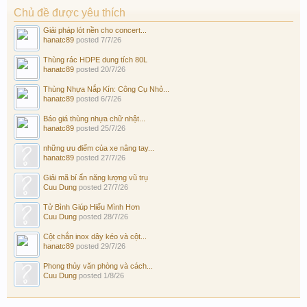
Chủ đề được yêu thích
Giải pháp lót nền cho concert...
hanatc89
posted
7/7/26
Thùng rác HDPE dung tích 80L
hanatc89
posted
20/7/26
Thùng Nhựa Nắp Kín: Công Cụ Nhỏ...
hanatc89
posted
6/7/26
Báo giá thùng nhựa chữ nhật...
hanatc89
posted
25/7/26
những ưu điểm của xe nâng tay...
hanatc89
posted
27/7/26
Giải mã bí ẩn năng lượng vũ trụ
Cuu Dung
posted
27/7/26
Tử Bình Giúp Hiểu Mình Hơn
Cuu Dung
posted
28/7/26
Cột chắn inox dây kéo và cột...
hanatc89
posted
29/7/26
Phong thủy văn phòng và cách...
Cuu Dung
posted
1/8/26