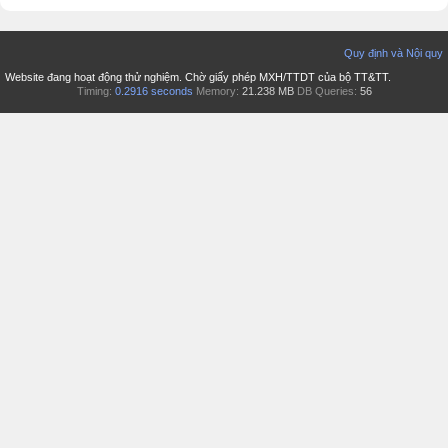
Quy định và Nội quy
Website đang hoạt động thử nghiệm. Chờ giấy phép MXH/TTDT của bộ TT&TT.
Timing:
0.2916 seconds
Memory:
21.238 MB
DB Queries:
56