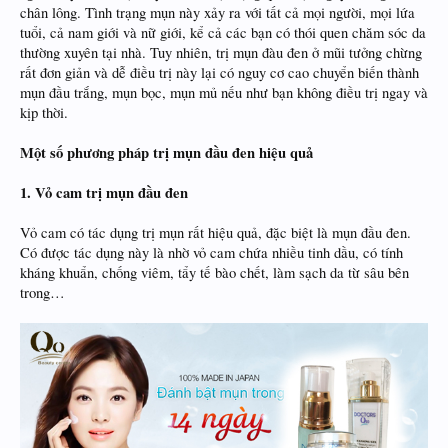
chân lông. Tình trạng mụn này xảy ra với tất cả mọi người, mọi lứa
tuổi, cả nam giới và nữ giới, kể cả các bạn có thói quen chăm sóc da
thường xuyên tại nhà. Tuy nhiên, trị mụn đàu đen ở mũi tưởng chừng
rất đơn giản và dễ điều trị này lại có nguy cơ cao chuyển biến thành
mụn đầu trắng, mụn bọc, mụn mủ nếu như bạn không điều trị ngay và
kịp thời.
Một số phương pháp trị mụn đầu đen hiệu quả
1. Vỏ cam trị mụn đầu đen
Vỏ cam có tác dụng trị mụn rất hiệu quả, đặc biệt là mụn đầu đen.
Có được tác dụng này là nhờ vỏ cam chứa nhiều tinh dầu, có tính
kháng khuẩn, chống viêm, tẩy tế bào chết, làm sạch da từ sâu bên
trong…