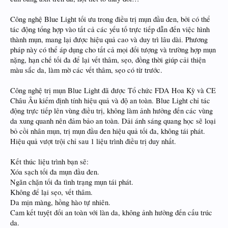
Công nghệ Blue Light tối ưu trong điều trị mụn đầu đen, bởi có thể
tác động tổng hợp vào tất cả các yếu tố trực tiếp dẫn đến việc hình
thành mụn, mang lại được hiệu quả cao và duy trì lâu dài. Phương
pháp này có thể áp dụng cho tất cả mọi đối tượng và trường hợp mụn
nặng, hạn chế tối đa để lại vết thâm, sẹo, đồng thời giúp cải thiện
màu sắc da, làm mờ các vết thâm, sẹo có từ trước.
Công nghệ trị mụn Blue Light đã được Tổ chức FDA Hoa Kỳ và CE
Châu Âu kiểm định tính hiệu quả và độ an toàn. Blue Light chỉ tác
động trực tiếp lên vùng điều trị, không làm ảnh hưởng đến các vùng
da xung quanh nên đảm bảo an toàn. Dải ánh sáng quang học sẽ loại
bỏ cồi nhân mụn, trị mụn đầu đen hiệu quả tối đa, không tái phát.
Hiệu quả vượt trội chỉ sau 1 liệu trình điều trị duy nhất.
Kết thúc liệu trình bạn sẽ:
Xóa sạch tối đa mụn đầu đen.
Ngăn chặn tối đa tình trạng mụn tái phát.
Không để lại sẹo, vết thâm.
Da mịn màng, hồng hào tự nhiên.
Cam kết tuyệt đối an toàn với làn da, không ảnh hưởng đến cấu trúc
da.