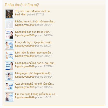
Phẫu thuật thẩm mỹ
Tẩy nốt ruồi ở đâu tốt nhất hà...
Huệ Minh
posted
27/7/19
Những lưu ý khi hút mỡ bạn cần...
Ngochuyen9999
posted
20/6/24
Nâng mũi bọc sụn tai có vĩnh...
Ngochuyen9999
posted
14/6/24
Lưu ý khi thực hiện phẫu thuật...
Ngochuyen9999
posted
1/6/24
Nên mặc áo định ngực bao lâu...
Ngochuyen9999
posted
28/5/24
Cách hạn chế mỡ tích tụ sau hút...
Ngochuyen9999
posted
22/5/24
Nâng ngực phù hợp nhất ở độ...
Ngochuyen9999
posted
16/5/24
Các công nghệ hút mỡ tiên tiến...
Ngochuyen9999
posted
10/5/24
Hút mỡ bụng không phẫu thuật có...
Ngochuyen9999
posted
4/5/24