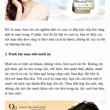
Để trị mụn, bạn chỉ cần nghiền nhỏ vỏ cam và đắp trực tiếp lên vùng
mũi bị mụn trong 15 phút. Sau đó lột lớp vỏ cam ra, bạn sẽ thấy các
nốt mụn đầu đen cũng ra theo một cách tự nhiên, không hề xảy ra bất
cứ thương tổn nào.
2. Đánh bật mụn nhờ muối ăn
Muối ăn có tính sát khuẩn, kháng viêm, làm sạch rất tốt. Không chỉ
giữ được giá trị này trong việc chế biến, bảo quản thực phẩm, muối
ăn còn tỏ ra cực kỳ hiệu quả trong công cuộc làm đẹp, đặt biệt là
tiêu trừ mụn đầu đen. Với cách trị mụn này, bạn chỉ cần trộn một ít
muối với nước tạo thành hỗn hợp sền sệt. Thoa hỗn hợp lên mũi, nhẹ
nhàng chà xát cho muối thấm sâu vào bên trong da, tẩy sạch bụi bẩn,
tế bào chết.