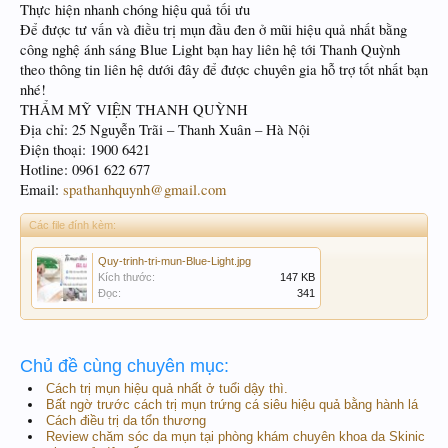
Thực hiện nhanh chóng hiệu quả tối ưu
Để được tư vấn và điều trị mụn đầu đen ở mũi hiệu quả nhất bằng
công nghệ ánh sáng Blue Light bạn hay liên hệ tới Thanh Quỳnh
theo thông tin liên hệ dưới đây để được chuyên gia hỗ trợ tốt nhất bạn
nhé!
THẨM MỸ VIỆN THANH QUỲNH
Địa chỉ: 25 Nguyễn Trãi – Thanh Xuân – Hà Nội
Điện thoại: 1900 6421
Hotline: 0961 622 677
Email:
spathanhquynh@gmail.com
Các file đính kèm:
Quy-trinh-tri-mun-Blue-Light.jpg
Kích thước:
147 KB
Đọc:
341
Chủ đề cùng chuyên mục:
Cách trị mụn hiệu quả nhất ở tuổi dậy thì.
Bất ngờ trước cách trị mụn trứng cá siêu hiệu quả bằng hành lá
Cách điều trị da tổn thương
Review chăm sóc da mụn tại phòng khám chuyên khoa da Skinic