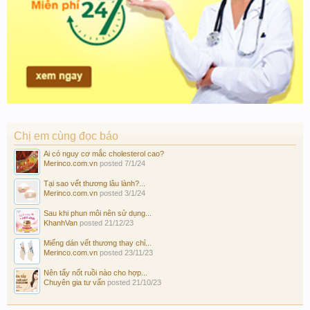
Chị em cùng đọc báo
Ai có nguy cơ mắc cholesterol cao?
Merinco.com.vn
posted
7/1/24
Tại sao vết thương lâu lành?...
Merinco.com.vn
posted
3/1/24
Sau khi phun môi nên sử dụng...
KhanhVan
posted
21/12/23
Miếng dán vết thương thay chỉ...
Merinco.com.vn
posted
23/11/23
Nên tẩy nốt ruồi nào cho hợp...
Chuyên gia tư vấn
posted
21/10/23