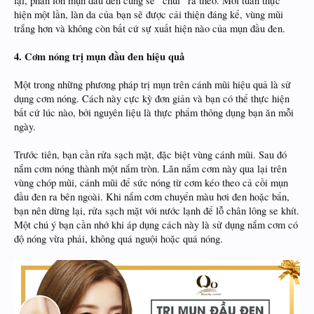
lại, phần lớn mụn đầu đen cũng sẽ “chui” ra theo. Mỗi tuần thực
hiện một lần, làn da của bạn sẽ được cải thiện đáng kể, vùng mũi
trắng hơn và không còn bất cứ sự xuất hiện nào của mụn đầu đen.
4. Cơm nóng trị mụn đầu đen hiệu quả
Một trong những phương pháp trị mụn trên cánh mũi hiệu quả là sử
dụng cơm nóng. Cách này cực kỳ đơn giản và bạn có thể thực hiện
bất cứ lúc nào, bởi nguyên liệu là thực phẩm thông dụng bạn ăn mỗi
ngày.
Trước tiên, bạn cần rửa sạch mặt, đặc biệt vùng cánh mũi. Sau đó
nắm cơm nóng thành một nắm tròn. Lăn nắm cơm này qua lại trên
vùng chóp mũi, cánh mũi để sức nóng từ cơm kéo theo cả cồi mụn
đầu đen ra bên ngoài. Khi nắm cơm chuyển màu hơi đen hoặc bẩn,
bạn nên dừng lại, rửa sạch mặt với nước lạnh để lỗ chân lông se khít.
Một chú ý bạn cần nhớ khi áp dụng cách này là sử dụng nắm cơm có
độ nóng vừa phải, không quá nguội hoặc quá nóng.