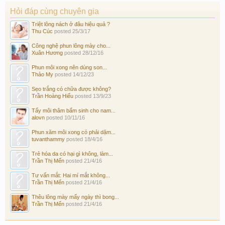
Hỏi đáp cùng chuyên gia
Triệt lông nách ở đâu hiệu quả ?
Thu Cúc
posted
25/3/17
Công nghệ phun lông mày cho...
Xuân Hương
posted
28/12/16
Phun môi xong nên dùng son...
Thảo My
posted
14/12/23
Sẹo trắng có chữa được không?
Trần Hoàng Hiếu
posted
13/9/23
Tẩy môi thâm bẩm sinh cho nam...
alovn
posted
10/11/16
Phun xăm môi xong có phải dặm...
tuvanthammy
posted
18/4/16
Trẻ hóa da có hại gì không, làm...
Trần Thị Mến
posted
21/4/16
Tư vấn mắt: Hai mí mắt không...
Trần Thị Mến
posted
21/4/16
Thêu lông mày mấy ngày thì bong...
Trần Thị Mến
posted
21/4/16