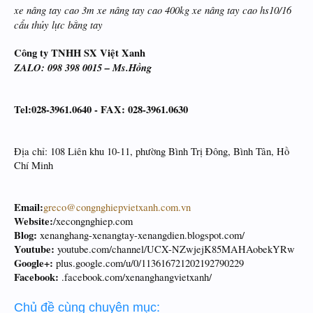
xe nâng tay cao 3m xe nâng tay cao 400kg xe nâng tay cao hs10/16
cẩu thủy lực bằng tay
Công ty TNHH SX Việt Xanh
ZALO: 098 398 0015 – Ms.Hồng
Tel:028-3961.0640 - FAX: 028-3961.0630
Địa chỉ: 108 Liên khu 10-11, phường Bình Trị Đông, Bình Tân, Hồ
Chí Minh
Email:
greco@congnghiepvietxanh.com.vn
Website:
/xecongnghiep.com
Blog:
xenanghang-xenangtay-xenangdien.blogspot.com/
Youtube:
youtube.com/channel/UCX-NZwjejK85MAHAobekYRw
Google+:
plus.google.com/u/0/113616721202192790229
Facebook:
.facebook.com/xenanghangvietxanh/
Chủ đề cùng chuyên mục: