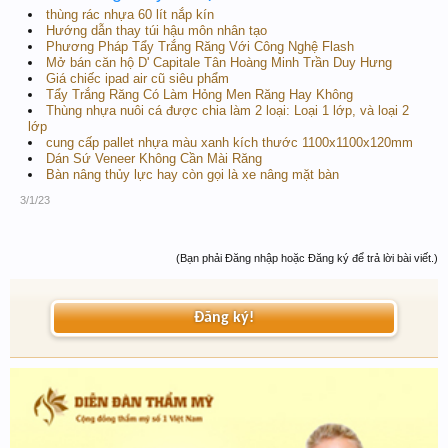
thùng rác nhựa 60 lít nắp kín
Hướng dẫn thay túi hậu môn nhân tạo
Phương Pháp Tẩy Trắng Răng Với Công Nghệ Flash
Mở bán căn hộ D' Capitale Tân Hoàng Minh Trần Duy Hưng
Giá chiếc ipad air cũ siêu phẩm
Tẩy Trắng Răng Có Làm Hỏng Men Răng Hay Không
Thùng nhựa nuôi cá được chia làm 2 loại: Loại 1 lớp, và loại 2
lớp
cung cấp pallet nhựa màu xanh kích thước 1100x1100x120mm
Dán Sứ Veneer Không Cần Mài Răng
Bàn nâng thủy lực hay còn gọi là xe nâng mặt bàn
3/1/23
(Bạn phải Đăng nhập hoặc Đăng ký để trả lời bài viết.)
Đăng ký!