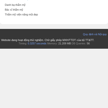
Danh bạ thẩm mỹ
Bác sĩ thẩm mỹ
Thẩm mỹ viện nâng mũi đẹp
Quy định và Nội quy
Website đang hoạt động thử nghiệm. Chờ giấy phép MXH/TTDT của bộ TT&TT.
Timing:
0.3257 seconds
Memory:
21.209 MB
DB Queries:
56