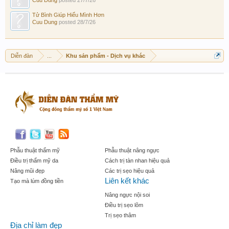
Cuu Dung
posted
27/7/26
Tử Bình Giúp Hiểu Mình Hơn
Cuu Dung
posted
28/7/26
Diễn đàn
...
Khu sản phẩm - Dịch vụ khác
Phẫu thuật thẩm mỹ
Phẫu thuật nâng ngực
Điều trị thẩm mỹ da
Cách trị tàn nhan hiệu quả
Nâng mũi đẹp
Các trị sẹo hiệu quả
Liên kết khác
Tạo mà lúm đồng tiền
Nâng ngực nội soi
Điều trị sẹo lõm
Trị sẹo thâm
Địa chỉ làm đẹp