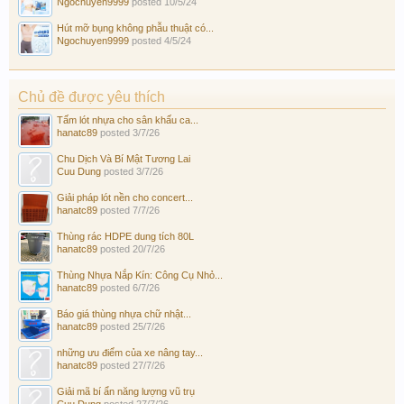
Ngochuyen9999
posted
10/5/24
Hút mỡ bụng không phẫu thuật có...
Ngochuyen9999
posted
4/5/24
Chủ đề được yêu thích
Tấm lót nhựa cho sân khấu ca...
hanatc89
posted
3/7/26
Chu Dịch Và Bí Mật Tương Lai
Cuu Dung
posted
3/7/26
Giải pháp lót nền cho concert...
hanatc89
posted
7/7/26
Thùng rác HDPE dung tích 80L
hanatc89
posted
20/7/26
Thùng Nhựa Nắp Kín: Công Cụ Nhỏ...
hanatc89
posted
6/7/26
Báo giá thùng nhựa chữ nhật...
hanatc89
posted
25/7/26
những ưu điểm của xe nâng tay...
hanatc89
posted
27/7/26
Giải mã bí ẩn năng lượng vũ trụ