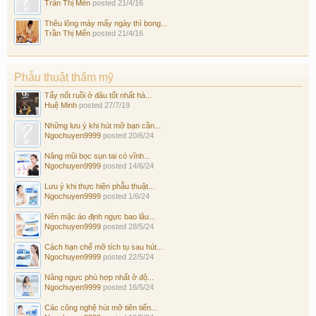
Trần Thị Mến
posted
21/4/16
Thêu lông mày mấy ngày thì bong...
Trần Thị Mến
posted
21/4/16
Phẫu thuật thẩm mỹ
Tẩy nốt ruồi ở đâu tốt nhất hà...
Huệ Minh
posted
27/7/19
Những lưu ý khi hút mỡ bạn cần...
Ngochuyen9999
posted
20/6/24
Nâng mũi bọc sụn tai có vĩnh...
Ngochuyen9999
posted
14/6/24
Lưu ý khi thực hiện phẫu thuật...
Ngochuyen9999
posted
1/6/24
Nên mặc áo định ngực bao lâu...
Ngochuyen9999
posted
28/5/24
Cách hạn chế mỡ tích tụ sau hút...
Ngochuyen9999
posted
22/5/24
Nâng ngực phù hợp nhất ở độ...
Ngochuyen9999
posted
16/5/24
Các công nghệ hút mỡ tiên tiến...