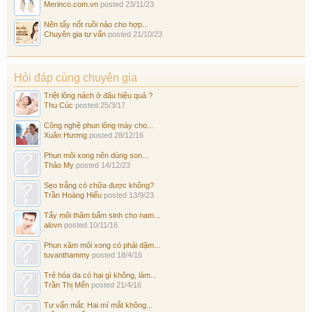
Merinco.com.vn
posted
23/11/23
Nên tẩy nốt ruồi nào cho hợp...
Chuyên gia tư vấn
posted
21/10/23
Hỏi đáp cùng chuyên gia
Triệt lông nách ở đâu hiệu quả ?
Thu Cúc
posted
25/3/17
Công nghệ phun lông mày cho...
Xuân Hương
posted
28/12/16
Phun môi xong nên dùng son...
Thảo My
posted
14/12/23
Sẹo trắng có chữa được không?
Trần Hoàng Hiếu
posted
13/9/23
Tẩy môi thâm bẩm sinh cho nam...
alovn
posted
10/11/16
Phun xăm môi xong có phải dặm...
tuvanthammy
posted
18/4/16
Trẻ hóa da có hại gì không, làm...
Trần Thị Mến
posted
21/4/16
Tư vấn mắt: Hai mí mắt không...