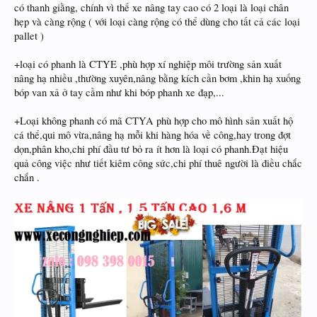
có thanh giằng, chính vì thế xe nâng tay cao có 2 loại là loại chân
hẹp và càng rộng ( với loại càng rộng có thể dùng cho tất cả các loại
pallet )
+loại có phanh là CTYE ,phù hợp xí nghiệp môi trường sản xuất
nâng hạ nhiều ,thường xuyên,nâng bằng kích cần bơm ,khin hạ xuống
bóp van xả ở tay cầm như khi bóp phanh xe đạp,...
+Loại không phanh có mã CTYA phù hợp cho mô hình sản xuất hộ
cá thể,qui mô vừa,nâng hạ mỗi khi hàng hóa về công,hay trong đợt
dọn,phân kho,chi phí đầu tư bỏ ra ít hơn là loại có phanh.Đạt hiệu
quả công việc như tiết kiêm công sức,chi phí thuê người là điều chắc
chắn .