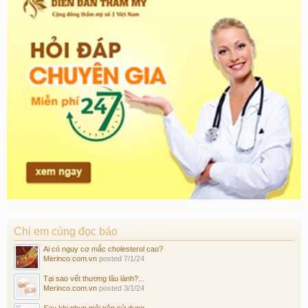
Chị em cùng đọc báo
Ai có nguy cơ mắc cholesterol cao?
Merinco.com.vn
posted
7/1/24
Tại sao vết thương lâu lành?...
Merinco.com.vn
posted
3/1/24
Sau khi phun môi nên sử dụng...