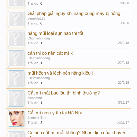
9/4/20
Trả lời:
0
Giải pháp giải nguy khi nâng cung mày bị hỏng
yennhilu225
3/4/20
Trả lời:
0
nâng mũi loại sụn nào thì tốt
Chuminhphong
28/2/18
Trả lời:
1
cận thị có nên cắt mí k
Chuminhphong
22/2/18
Trả lời:
1
mũi hếch và lệch nên nâng kiểu j
Chuminhphong
22/2/18
Trả lời:
1
Cắt mí mắt bao lâu thì bình thường?
hiepphtho
3/12/17
Trả lời:
1
Cắt mí nơi uy tín tại Hà Nội
Jennifer Tran
30/11/17
Trả lời:
2
Có nên cắt mí mắt không? Nhận định của chuyên