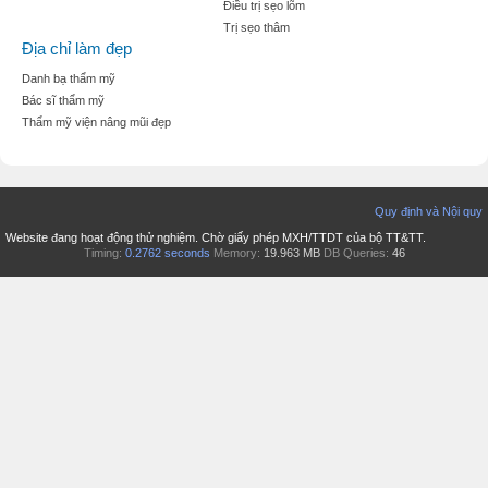
Điều trị sẹo lõm
Trị sẹo thâm
Địa chỉ làm đẹp
Danh bạ thẩm mỹ
Bác sĩ thẩm mỹ
Thẩm mỹ viện nâng mũi đẹp
Quy định và Nội quy
Website đang hoạt động thử nghiệm. Chờ giấy phép MXH/TTDT của bộ TT&TT.
Timing:
0.2762 seconds
Memory:
19.963 MB
DB Queries:
46