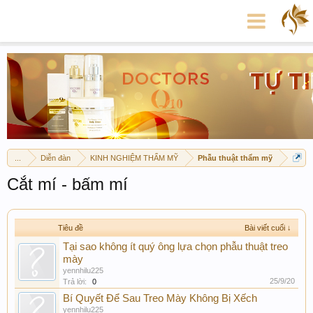
...
Diễn đàn
KINH NGHIỆM THẨM MỸ
Phẫu thuật thẩm mỹ
Cắt mí - bấm mí
Tiêu đề
Bài viết cuối ↓
Tại sao không ít quý ông lựa chọn phẫu thuật treo
mày
yennhilu225
25/9/20
Trả lời:
0
Bí Quyết Để Sau Treo Mày Không Bị Xếch
yennhilu225