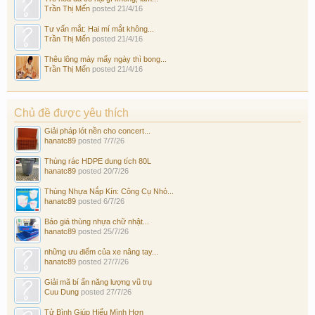
Trần Thị Mến
posted
21/4/16
Tư vấn mắt: Hai mí mắt không...
Trần Thị Mến
posted
21/4/16
Thêu lông mày mấy ngày thì bong...
Trần Thị Mến
posted
21/4/16
Chủ đề được yêu thích
Giải pháp lót nền cho concert...
hanatc89
posted
7/7/26
Thùng rác HDPE dung tích 80L
hanatc89
posted
20/7/26
Thùng Nhựa Nắp Kín: Công Cụ Nhỏ...
hanatc89
posted
6/7/26
Báo giá thùng nhựa chữ nhật...
hanatc89
posted
25/7/26
những ưu điểm của xe nâng tay...
hanatc89
posted
27/7/26
Giải mã bí ẩn năng lượng vũ trụ
Cuu Dung
posted
27/7/26
Tử Bình Giúp Hiểu Mình Hơn