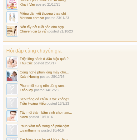
KhanhVan
posted
21/12/23
Miếng dán vết thương thay chỉ...
Merinco.com.vn
posted
23/11/23
Nên tẩy nốt ruồi nào cho hợp...
Chuyên gia tư vấn
posted
21/10/23
Hỏi đáp cùng chuyên gia
Triệt lông nách ở đâu hiệu quả ?
Thu Cúc
posted
25/3/17
Công nghệ phun lông mày cho...
Xuân Hương
posted
28/12/16
Phun môi xong nên dùng son...
Thảo My
posted
14/12/23
Sẹo trắng có chữa được không?
Trần Hoàng Hiếu
posted
13/9/23
Tẩy môi thâm bẩm sinh cho nam...
alovn
posted
10/11/16
Phun xăm môi xong có phải dặm...
tuvanthammy
posted
18/4/16
Trẻ hóa da có hại gì không, làm...