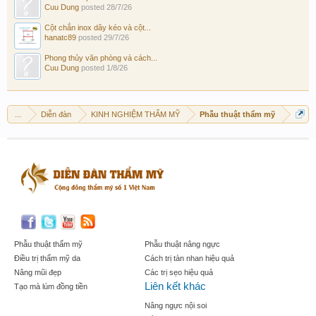
Cuu Dung
posted
28/7/26
Cột chắn inox dây kéo và cột...
hanatc89
posted
29/7/26
Phong thủy văn phòng và cách...
Cuu Dung
posted
1/8/26
...
Diễn đàn
KINH NGHIỆM THẨM MỸ
Phẫu thuật thẩm mỹ
Phẫu thuật thẩm mỹ
Phẫu thuật nâng ngực
Điều trị thẩm mỹ da
Cách trị tàn nhan hiệu quả
Nâng mũi đẹp
Các trị sẹo hiệu quả
Liên kết khác
Tạo mà lúm đồng tiền
Nâng ngực nội soi