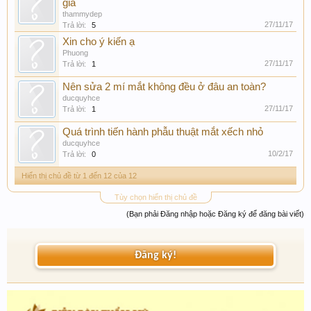
gia
thammydep
27/11/17
Trả lời:
5
Xin cho ý kiến ạ
Phuong
27/11/17
Trả lời:
1
Nên sửa 2 mí mắt không đều ở đâu an toàn?
ducquyhce
27/11/17
Trả lời:
1
Quá trình tiến hành phẫu thuật mắt xếch nhỏ
ducquyhce
10/2/17
Trả lời:
0
Hiển thị chủ đề từ 1 đến 12 của 12
Tùy chọn hiển thị chủ đề
(Bạn phải Đăng nhập hoặc Đăng ký để đăng bài viết)
Đăng ký!