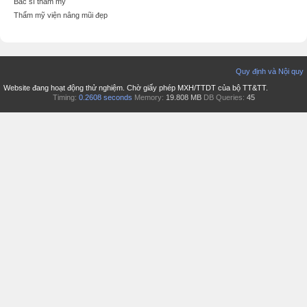
Bác sĩ thẩm mỹ
Thẩm mỹ viện nâng mũi đẹp
Quy định và Nội quy
Website đang hoạt động thử nghiệm. Chờ giấy phép MXH/TTDT của bộ TT&TT.
Timing:
0.2608 seconds
Memory:
19.808 MB
DB Queries:
45