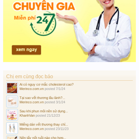
Chị em cùng đọc báo
Ai có nguy cơ mắc cholesterol cao?
Merinco.com.vn
posted
7/1/24
Tại sao vết thương lâu lành?...
Merinco.com.vn
posted
3/1/24
Sau khi phun môi nên sử dụng...
KhanhVan
posted
21/12/23
Miếng dán vết thương thay chỉ...
Merinco.com.vn
posted
23/11/23
Nên tẩy nốt ruồi nào cho hợp...