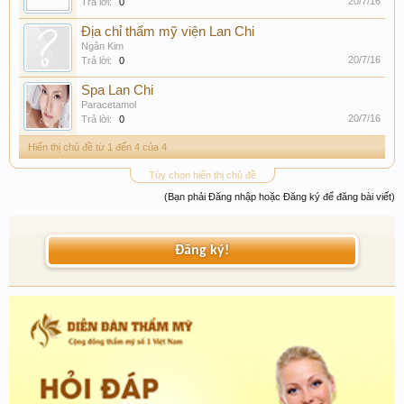
20/7/16
Trả lời:
0
Địa chỉ thẩm mỹ viện Lan Chi
Ngân Kim
20/7/16
Trả lời:
0
Spa Lan Chi
Paracetamol
20/7/16
Trả lời:
0
Hiển thị chủ đề từ 1 đến 4 của 4
Tùy chọn hiển thị chủ đề
(Bạn phải Đăng nhập hoặc Đăng ký để đăng bài viết)
Đăng ký!