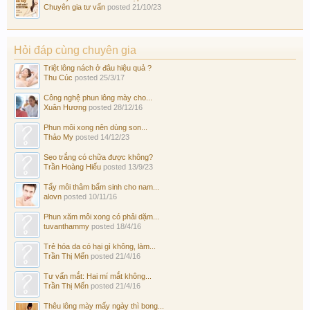
Chuyên gia tư vấn
posted
21/10/23
Hỏi đáp cùng chuyên gia
Triệt lông nách ở đâu hiệu quả ?
Thu Cúc
posted
25/3/17
Công nghệ phun lông mày cho...
Xuân Hương
posted
28/12/16
Phun môi xong nên dùng son...
Thảo My
posted
14/12/23
Sẹo trắng có chữa được không?
Trần Hoàng Hiếu
posted
13/9/23
Tẩy môi thâm bẩm sinh cho nam...
alovn
posted
10/11/16
Phun xăm môi xong có phải dặm...
tuvanthammy
posted
18/4/16
Trẻ hóa da có hại gì không, làm...
Trần Thị Mến
posted
21/4/16
Tư vấn mắt: Hai mí mắt không...
Trần Thị Mến
posted
21/4/16
Thêu lông mày mấy ngày thì bong...