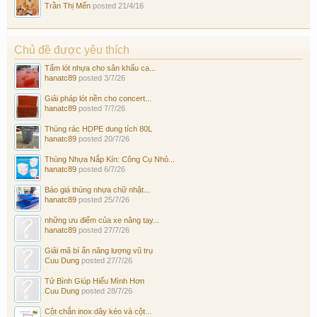
Trần Thị Mến
posted
21/4/16
Chủ đề được yêu thích
Tấm lót nhựa cho sân khấu ca...
hanatc89
posted
3/7/26
Giải pháp lót nền cho concert...
hanatc89
posted
7/7/26
Thùng rác HDPE dung tích 80L
hanatc89
posted
20/7/26
Thùng Nhựa Nắp Kín: Công Cụ Nhỏ...
hanatc89
posted
6/7/26
Báo giá thùng nhựa chữ nhật...
hanatc89
posted
25/7/26
những ưu điểm của xe nâng tay...
hanatc89
posted
27/7/26
Giải mã bí ẩn năng lượng vũ trụ
Cuu Dung
posted
27/7/26
Tử Bình Giúp Hiểu Mình Hơn
Cuu Dung
posted
28/7/26
Cột chắn inox dây kéo và cột...