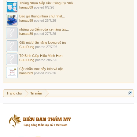
Thùng Nhựa Nắp Kín: Công Cụ Nhỏ...
hanatc89
posted
6/7/26
Báo giá thùng nhựa chữ nhật...
hanatc89
posted
25/7/26
những ưu điểm của xe nâng tay...
hanatc89
posted
27/7/26
Giải mã bí ẩn năng lượng vũ trụ
Cuu Dung
posted
27/7/26
Tử Bình Giúp Hiểu Mình Hơn
Cuu Dung
posted
28/7/26
Cột chắn inox dây kéo và cột...
hanatc89
posted
29/7/26
Trang chủ
Trị nám