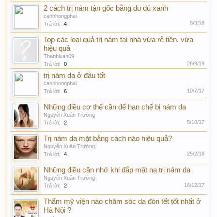
2 cách trị nám tận gốc bằng đu đủ xanh
canhhongphai
8/3/18
Trả lời:
4
Top các loại quả trị nám tại nhà vừa rẻ tiền, vừa
hiệu quả
Thanhluan09
26/9/19
Trả lời:
0
trị nám da ở đâu tốt
canhhongphai
10/7/17
Trả lời:
6
Những điều cơ thể cần để hạn chế bị nám da
Nguyễn Xuân Trường
5/10/17
Trả lời:
2
Trị nám da mặt bằng cách nào hiệu quả?
Nguyễn Xuân Trường
25/2/18
Trả lời:
4
Những điều cần nhớ khi đắp mặt nạ trị nám da
Nguyễn Xuân Trường
16/12/17
Trả lời:
2
Thẩm mỹ viện nào chăm sóc da đón tết tốt nhất ở
Hà Nội ?