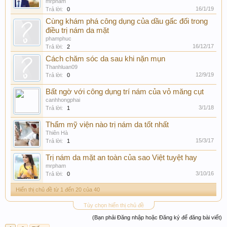
mrpham
16/1/19
Trả lời:
0
Cùng khám phá công dụng của dầu gấc đối trong
điều trị nám da mặt
phamphuc
16/12/17
Trả lời:
2
Cách chăm sóc da sau khi nặn mụn
Thanhluan09
12/9/19
Trả lời:
0
Bất ngờ với công dụng trí nám của vỏ măng cụt
canhhongphai
3/1/18
Trả lời:
1
Thẩm mỹ viện nào trị nám da tốt nhất
Thiên Hà
15/3/17
Trả lời:
1
Trị nám da mặt an toàn của sao Việt tuyệt hay
mrpham
3/10/16
Trả lời:
0
Hiển thị chủ đề từ 1 đến 20 của 40
Tùy chọn hiển thị chủ đề
(Bạn phải Đăng nhập hoặc Đăng ký để đăng bài viết)