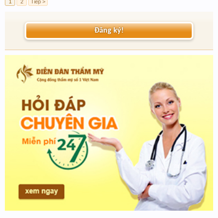
1
2
Tiếp >
Đăng ký!