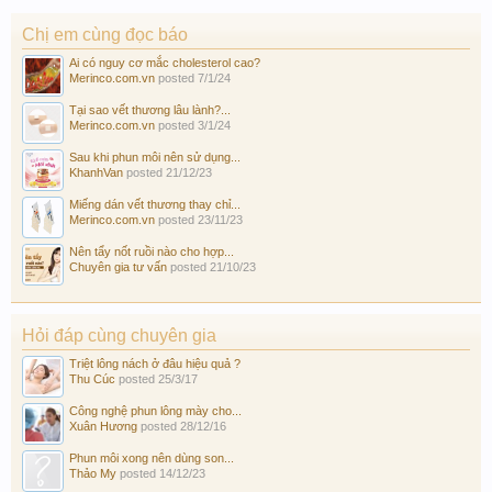
Chị em cùng đọc báo
Ai có nguy cơ mắc cholesterol cao?
Merinco.com.vn
posted
7/1/24
Tại sao vết thương lâu lành?...
Merinco.com.vn
posted
3/1/24
Sau khi phun môi nên sử dụng...
KhanhVan
posted
21/12/23
Miếng dán vết thương thay chỉ...
Merinco.com.vn
posted
23/11/23
Nên tẩy nốt ruồi nào cho hợp...
Chuyên gia tư vấn
posted
21/10/23
Hỏi đáp cùng chuyên gia
Triệt lông nách ở đâu hiệu quả ?
Thu Cúc
posted
25/3/17
Công nghệ phun lông mày cho...
Xuân Hương
posted
28/12/16
Phun môi xong nên dùng son...
Thảo My
posted
14/12/23