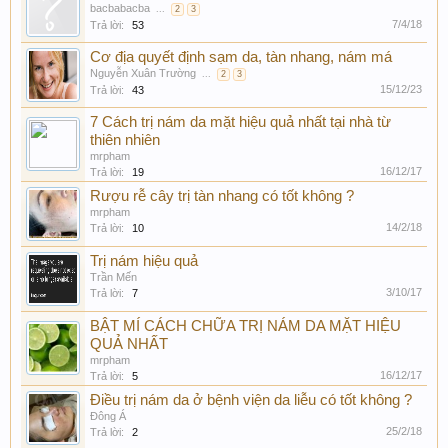
bacbabacba
...
2
3
7/4/18
Trả lời:
53
Cơ địa quyết định sạm da, tàn nhang, nám má
Nguyễn Xuân Trường
...
2
3
15/12/23
Trả lời:
43
7 Cách trị nám da mặt hiệu quả nhất tại nhà từ
thiên nhiên
mrpham
16/12/17
Trả lời:
19
Rượu rễ cây trị tàn nhang có tốt không ?
mrpham
14/2/18
Trả lời:
10
Trị nám hiệu quả
Trần Mến
3/10/17
Trả lời:
7
BẬT MÍ CÁCH CHỮA TRỊ NÁM DA MẶT HIỆU
QUẢ NHẤT
mrpham
16/12/17
Trả lời:
5
Điều trị nám da ở bệnh viện da liễu có tốt không ?
Đông Á
25/2/18
Trả lời:
2