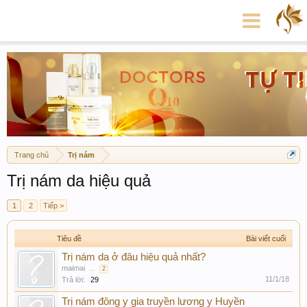
Trang chủ
Trị nám
Trị nám da hiệu quả
1
2
Tiếp >
Tiêu đề
Bài viết cuối
Trị nám da ở đâu hiệu quả nhất?
maimai
...
2
11/1/18
Trả lời:
29
Trị nám đông y gia truyền lương y Huyền