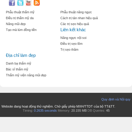
Phẫu thuật thẩm mỹ
Phẫu thuật nâng ngực
Điều trị thẩm mỹ da
Cách trị tàn nhan hiệu quả
Nâng mũi đẹp
Các trị sẹo hiệu quả
Liên kết khác
Tạo mà lúm đồng tiền
Nâng ngực nội soi
Điều trị sẹo lõm
Trị sẹo thâm
Địa chỉ làm đẹp
Danh bạ thẩm mỹ
Bác sĩ thẩm mỹ
Thẩm mỹ viện nâng mũi đẹp
Quy định và Nội quy
Website đang hoạt động thử nghiệm. Chờ giấy phép MXH/TTDT của bộ TT&TT.
Timing:
0.2635 seconds
Memory:
20.155 MB
DB Queries:
45