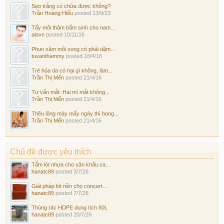
Sẹo trắng có chữa được không?
Trần Hoàng Hiếu
posted
13/9/23
Tẩy môi thâm bẩm sinh cho nam...
alovn
posted
10/11/16
Phun xăm môi xong có phải dặm...
tuvanthammy
posted
18/4/16
Trẻ hóa da có hại gì không, làm...
Trần Thị Mến
posted
21/4/16
Tư vấn mắt: Hai mí mắt không...
Trần Thị Mến
posted
21/4/16
Thêu lông mày mấy ngày thì bong...
Trần Thị Mến
posted
21/4/16
Chủ đề được yêu thích
Tấm lót nhựa cho sân khấu ca...
hanatc89
posted
3/7/26
Giải pháp lót nền cho concert...
hanatc89
posted
7/7/26
Thùng rác HDPE dung tích 80L
hanatc89
posted
20/7/26