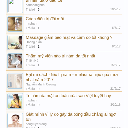
trị nám da ở đâu tốt
canhhongphai
10/7/17
Trả lời:
6
Cách điều trị đồi mồi
mrpham
6/7/17
Trả lời:
1
Massage giảm béo mặt và cằm có tốt không ?
Hoang tuấn
8/6/17
Trả lời:
1
Thẩm mỹ viện nào trị nám da tốt nhất
Thiên Hà
15/3/17
Trả lời:
1
Bật mí cách điều trị nám - melasma hiệu quả mới
nhất năm 2017
Nguyễn Mạnh Cường
21/2/17
Trả lời:
0
Trị nám da mặt an toàn của sao Việt tuyệt hay
mrpham
3/10/16
Trả lời:
0
Giật mình vì lý do gây da bóng dầu chẳng ai ngờ
tới
bongtuyettrang