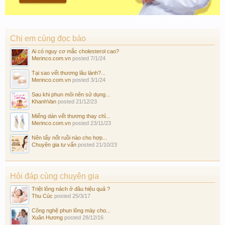
Chị em cùng đọc báo
Ai có nguy cơ mắc cholesterol cao?
Merinco.com.vn
posted
7/1/24
Tại sao vết thương lâu lành?...
Merinco.com.vn
posted
3/1/24
Sau khi phun môi nên sử dụng...
KhanhVan
posted
21/12/23
Miếng dán vết thương thay chỉ...
Merinco.com.vn
posted
23/11/23
Nên tẩy nốt ruồi nào cho hợp...
Chuyên gia tư vấn
posted
21/10/23
Hỏi đáp cùng chuyên gia
Triệt lông nách ở đâu hiệu quả ?
Thu Cúc
posted
25/3/17
Công nghệ phun lông mày cho...
Xuân Hương
posted
28/12/16