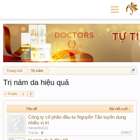
Trang chủ
Trị nám
Trị nám da hiệu quả
< Trước
1
2
Tiêu đề
Bài viết cuối ↓
Công ty cổ phần đầu tư Nguyễn Tấn tuyển dụng
nhiều vị trí
meoxinh0112
15/9/17
Trả lời:
0