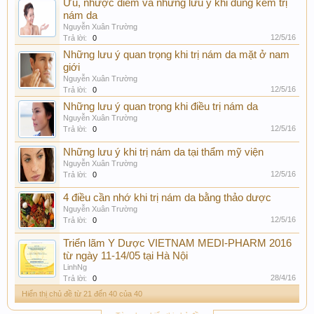
Ưu, nhược điểm và những lưu ý khi dùng kem trị
nám da
Nguyễn Xuân Trường
12/5/16
Trả lời:
0
Những lưu ý quan trọng khi trị nám da mặt ở nam
giới
Nguyễn Xuân Trường
12/5/16
Trả lời:
0
Những lưu ý quan trọng khi điều trị nám da
Nguyễn Xuân Trường
12/5/16
Trả lời:
0
Những lưu ý khi trị nám da tại thẩm mỹ viện
Nguyễn Xuân Trường
12/5/16
Trả lời:
0
4 điều cần nhớ khi trị nám da bằng thảo dược
Nguyễn Xuân Trường
12/5/16
Trả lời:
0
Triển lãm Y Dược VIETNAM MEDI-PHARM 2016
từ ngày 11-14/05 tại Hà Nội
LinhNg
28/4/16
Trả lời:
0
Hiển thị chủ đề từ 21 đến 40 của 40