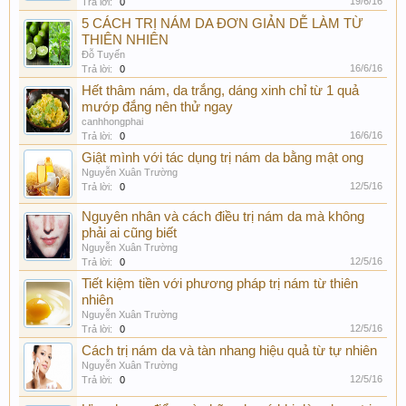
19/6/16
Trả lời:
0
5 CÁCH TRỊ NÁM DA ĐƠN GIẢN DỄ LÀM TỪ
THIÊN NHIÊN
Đỗ Tuyến
16/6/16
Trả lời:
0
Hết thâm nám, da trắng, dáng xinh chỉ từ 1 quả
mướp đắng nên thử ngay
canhhongphai
16/6/16
Trả lời:
0
Giật mình với tác dụng trị nám da bằng mật ong
Nguyễn Xuân Trường
12/5/16
Trả lời:
0
Nguyên nhân và cách điều trị nám da mà không
phải ai cũng biết
Nguyễn Xuân Trường
12/5/16
Trả lời:
0
Tiết kiệm tiền với phương pháp trị nám từ thiên
nhiên
Nguyễn Xuân Trường
12/5/16
Trả lời:
0
Cách trị nám da và tàn nhang hiệu quả từ tự nhiên
Nguyễn Xuân Trường
12/5/16
Trả lời:
0