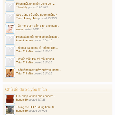
Phun môi xong nên dùng son...
Thảo My
posted
14/12/23
Sẹo trắng có chữa được không?
Trần Hoàng Hiếu
posted
13/9/23
Tẩy môi thâm bẩm sinh cho nam...
alovn
posted
10/11/16
Phun xăm môi xong có phải dặm...
tuvanthammy
posted
18/4/16
Trẻ hóa da có hại gì không, làm...
Trần Thị Mến
posted
21/4/16
Tư vấn mắt: Hai mí mắt không...
Trần Thị Mến
posted
21/4/16
Thêu lông mày mấy ngày thì bong...
Trần Thị Mến
posted
21/4/16
Chủ đề được yêu thích
Giải pháp lót nền cho concert...
hanatc89
posted
7/7/26
Thùng rác HDPE dung tích 80L
hanatc89
posted
20/7/26