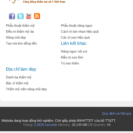
Phẫu thuật thẩm mỹ
Phẫu thuật nâng ngực
Điều trị thẩm mỹ da
Cách trị tàn nhan hiệu quả
Nâng mũi đẹp
Các trị sẹo hiệu quả
Liên kết khác
Tạo mà lúm đồng tiền
Nâng ngực nội soi
Điều trị sẹo lõm
Trị sẹo thâm
Địa chỉ làm đẹp
Danh bạ thẩm mỹ
Bác sĩ thẩm mỹ
Thẩm mỹ viện nâng mũi đẹp
Quy định và Nội quy
Website đang hoạt động thử nghiệm. Chờ giấy phép MXH/TTDT của bộ TT&TT.
Timing:
0.2629 seconds
Memory:
20.145 MB
DB Queries:
44