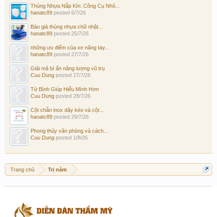
Thùng Nhựa Nắp Kín: Công Cụ Nhỏ...
hanatc89
posted
6/7/26
Báo giá thùng nhựa chữ nhật...
hanatc89
posted
25/7/26
những ưu điểm của xe nâng tay...
hanatc89
posted
27/7/26
Giải mã bí ẩn năng lượng vũ trụ
Cuu Dung
posted
27/7/26
Tử Bình Giúp Hiểu Mình Hơn
Cuu Dung
posted
28/7/26
Cột chắn inox dây kéo và cột...
hanatc89
posted
29/7/26
Phong thủy văn phòng và cách...
Cuu Dung
posted
1/8/26
Trang chủ
Trị nám