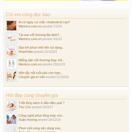
Chị em cùng đọc báo
Ai có nguy cơ mắc cholesterol cao?
Merinco.com.vn
posted
7/1/24
Tại sao vết thương lâu lành?...
Merinco.com.vn
posted
3/1/24
Sau khi phun môi nên sử dụng...
KhanhVan
posted
21/12/23
Miếng dán vết thương thay chỉ...
Merinco.com.vn
posted
23/11/23
Nên tẩy nốt ruồi nào cho hợp...
Chuyên gia tư vấn
posted
21/10/23
Hỏi đáp cùng chuyên gia
Triệt lông nách ở đâu hiệu quả ?
Thu Cúc
posted
25/3/17
Công nghệ phun lông mày cho...
Xuân Hương
posted
28/12/16
Phun môi xong nên dùng son...