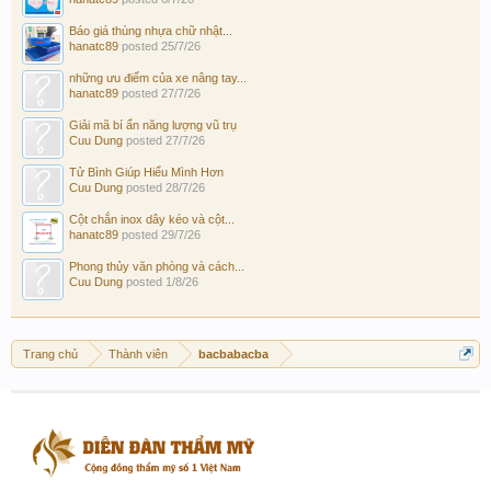
Báo giá thùng nhựa chữ nhật...
hanatc89
posted
25/7/26
những ưu điểm của xe nâng tay...
hanatc89
posted
27/7/26
Giải mã bí ẩn năng lượng vũ trụ
Cuu Dung
posted
27/7/26
Tử Bình Giúp Hiểu Mình Hơn
Cuu Dung
posted
28/7/26
Cột chắn inox dây kéo và cột...
hanatc89
posted
29/7/26
Phong thủy văn phòng và cách...
Cuu Dung
posted
1/8/26
Trang chủ
Thành viên
bacbabacba