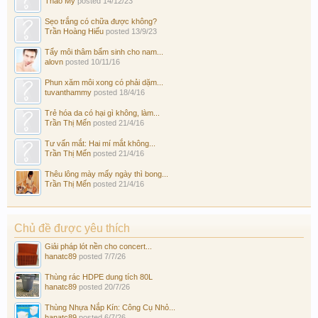
Thảo My
posted
14/12/23
Sẹo trắng có chữa được không?
Trần Hoàng Hiếu
posted
13/9/23
Tẩy môi thâm bẩm sinh cho nam...
alovn
posted
10/11/16
Phun xăm môi xong có phải dặm...
tuvanthammy
posted
18/4/16
Trẻ hóa da có hại gì không, làm...
Trần Thị Mến
posted
21/4/16
Tư vấn mắt: Hai mí mắt không...
Trần Thị Mến
posted
21/4/16
Thêu lông mày mấy ngày thì bong...
Trần Thị Mến
posted
21/4/16
Chủ đề được yêu thích
Giải pháp lót nền cho concert...
hanatc89
posted
7/7/26
Thùng rác HDPE dung tích 80L
hanatc89
posted
20/7/26
Thùng Nhựa Nắp Kín: Công Cụ Nhỏ...
hanatc89
posted
6/7/26