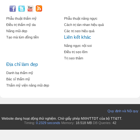
Phẫu thuật thẩm mỹ
Phẫu thuật nâng ngực
Điều trị thẩm mỹ da
Cách trị tàn nhan hiệu quả
Nâng mũi đẹp
Các trị sẹo hiệu quả
Liên kết khác
Tạo mà lúm đồng tiền
Nâng ngực nội soi
Điều trị sẹo lõm
Trị sẹo thâm
Địa chỉ làm đẹp
Danh bạ thẩm mỹ
Bác sĩ thẩm mỹ
Thẩm mỹ viện nâng mũi đẹp
Quy định và Nội quy
Website đang hoạt động thử nghiệm. Chờ giấy phép MXH/TTDT của bộ TT&TT.
Timing:
0.2329 seconds
Memory:
18.518 MB
DB Queries:
42