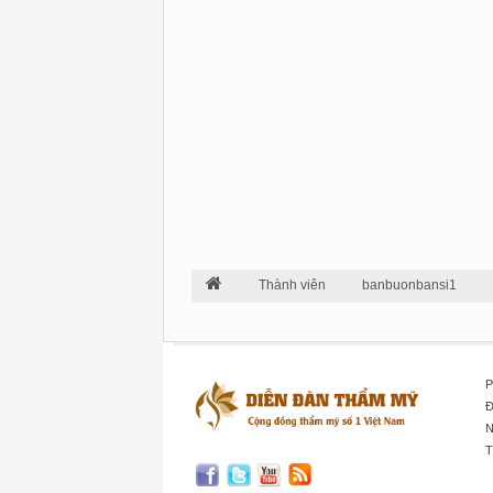
Thành viên
banbuonbansi1
P
Đ
N
T