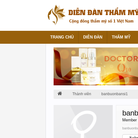
TRANG CHỦ
DIỄN ĐÀN
THẨM MỸ
Thành viên
banbuonbansi1
banb
Member
banbuonba