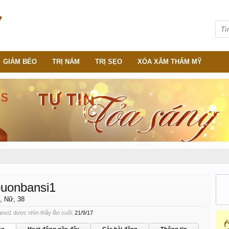
GIẢM BÉO
TRỊ NÁM
TRỊ SẸO
XÓA XĂM THẨM MỸ
uonbansi1
, Nữ, 38
nsi1 được nhìn thấy lần cuối:
21/9/17