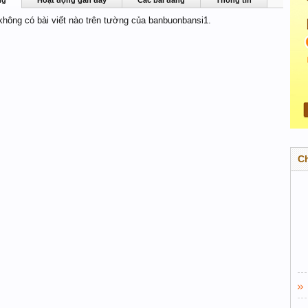
ng
Hoạt động gần đây
Các bài đăng
Thông tin
 không có bài viết nào trên tường của banbuonbansi1.
C