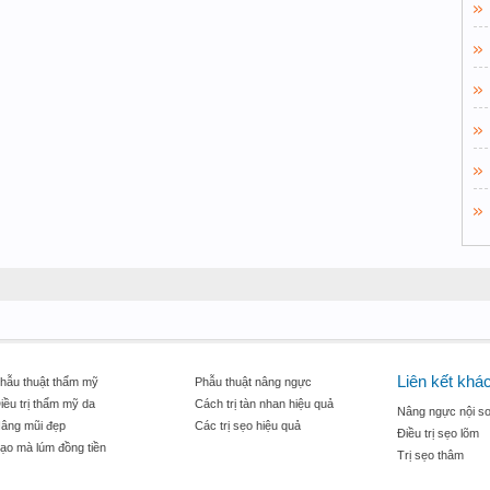
Liên kết khá
hẫu thuật thẩm mỹ
Phẫu thuật nâng ngực
iều trị thẩm mỹ da
Cách trị tàn nhan hiệu quả
Nâng ngực nội so
âng mũi đẹp
Các trị sẹo hiệu quả
Điều trị sẹo lõm
ạo mà lúm đồng tiền
Trị sẹo thâm