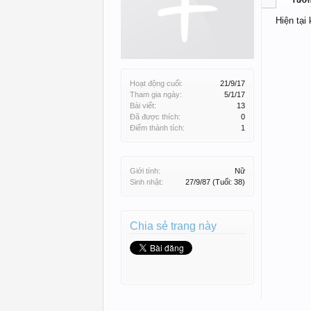
Tườ
Hiện tại
Hoạt động cuối:
21/9/17
Tham gia ngày:
5/1/17
Bài viết:
13
Đã được thích:
0
Điểm thành tích:
1
Giới tính:
Nữ
Sinh nhật:
27/9/87
(Tuổi: 38)
Chia sẻ trang này