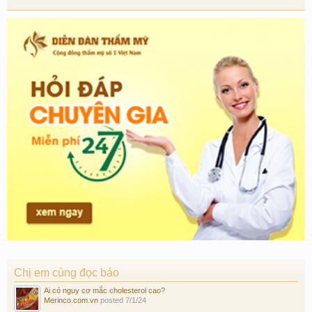
Chị em cùng đọc báo
Ai có nguy cơ mắc cholesterol cao?
Merinco.com.vn
posted
7/1/24