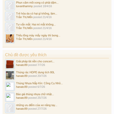
Phun xăm môi xong có phải dặm...
tuvanthammy
posted
18/4/16
Trẻ hóa da có hại gì không, làm...
Trần Thị Mến
posted
21/4/16
Tư vấn mắt: Hai mí mắt không...
Trần Thị Mến
posted
21/4/16
Thêu lông mày mấy ngày thì bong...
Trần Thị Mến
posted
21/4/16
Chủ đề được yêu thích
Giải pháp lót nền cho concert...
hanatc89
posted
7/7/26
Thùng rác HDPE dung tích 80L
hanatc89
posted
20/7/26
Thùng Nhựa Nắp Kín: Công Cụ Nhỏ...
hanatc89
posted
6/7/26
Báo giá thùng nhựa chữ nhật...
hanatc89
posted
25/7/26
những ưu điểm của xe nâng tay...
hanatc89
posted
27/7/26