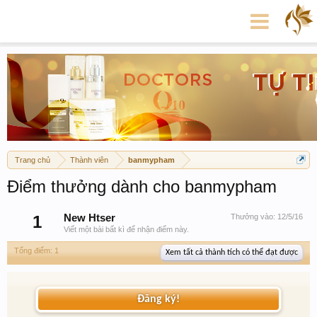
Trang chủ
Thành viên
banmypham
Điểm thưởng dành cho banmypham
1
New Htser
Thưởng vào:
12/5/16
Viết một bài bất kì để nhận điểm này.
Tổng điểm: 1
Xem tất cả thành tích có thể đạt được
Đăng ký!