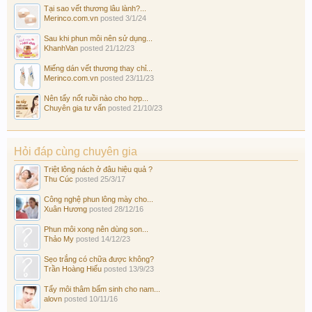
Tại sao vết thương lâu lành?...
Merinco.com.vn
posted
3/1/24
Sau khi phun môi nên sử dụng...
KhanhVan
posted
21/12/23
Miếng dán vết thương thay chỉ...
Merinco.com.vn
posted
23/11/23
Nên tẩy nốt ruồi nào cho hợp...
Chuyên gia tư vấn
posted
21/10/23
Hỏi đáp cùng chuyên gia
Triệt lông nách ở đâu hiệu quả ?
Thu Cúc
posted
25/3/17
Công nghệ phun lông mày cho...
Xuân Hương
posted
28/12/16
Phun môi xong nên dùng son...
Thảo My
posted
14/12/23
Sẹo trắng có chữa được không?
Trần Hoàng Hiếu
posted
13/9/23
Tẩy môi thâm bẩm sinh cho nam...
alovn
posted
10/11/16