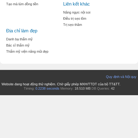
Liên kết khác
Tạo mà lúm đồng tiền
Nâng ngực nội soi
Điều trị sẹo lõm
Trị sẹo thâm
Địa chỉ làm đẹp
Danh bạ thẩm mỹ
Bác sĩ thẩm mỹ
Thẩm mỹ viện nâng mũi đẹp
Quy định và Nội quy
Website đang hoạt động thử nghiệm. Chờ giấy phép MXH/TTDT của bộ TT&TT.
Timing:
0.2238 seconds
Memory:
18.510 MB
DB Queries:
42