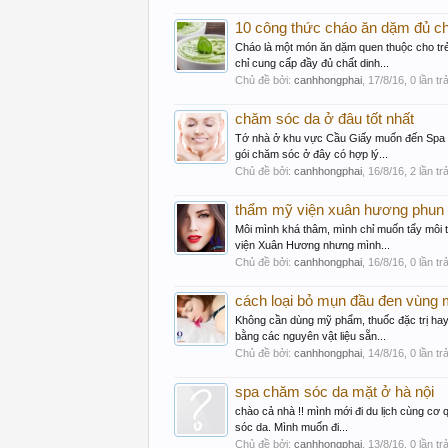
10 công thức cháo ăn dặm đủ chấ
Cháo là một món ăn dặm quen thuộc cho t
chỉ cung cấp đầy đủ chất dinh...
Chủ đề bởi:
canhhongphai
,
17/8/16
, 0 lần tr
chăm sóc da ở đâu tốt nhất
Tớ nhà ở khu vực Cầu Giấy muốn đến Spa M
gói chăm sóc ở đây có hợp lý...
Chủ đề bởi:
canhhongphai
,
16/8/16
, 2 lần tr
thẩm mỹ viện xuân hương phun m
Môi mình khá thâm, mình chỉ muốn tẩy môi
viện Xuân Hương nhưng mình...
Chủ đề bởi:
canhhongphai
,
16/8/16
, 0 lần tr
cách loại bỏ mụn đầu đen vùng 
Không cần dùng mỹ phẩm, thuốc đặc trị ha
bằng các nguyên vật liệu sẵn...
Chủ đề bởi:
canhhongphai
,
14/8/16
, 0 lần tr
spa chăm sóc da mặt ở hà nội
chào cả nhà !! mình mới đi du lịch cùng c
sóc da. Mình muốn đi...
Chủ đề bởi:
canhhongphai
,
13/8/16
, 0 lần tr