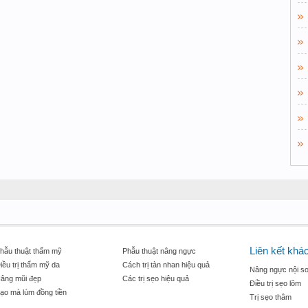
Liên kết khá
hẫu thuật thẩm mỹ
Phẫu thuật nâng ngực
iều trị thẩm mỹ da
Cách trị tàn nhan hiệu quả
Nâng ngực nội so
âng mũi đẹp
Các trị sẹo hiệu quả
Điều trị sẹo lõm
ạo mà lúm đồng tiền
Trị sẹo thâm