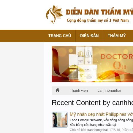
TRANG CHỦ
DIỄN ĐÀN
THẨM MỸ
Thành viên
canhhongphai
Recent Content by canhh
Mỹ nhân đẹp nhất Philippines với
Theo Female Network, vóc dáng nóng bỏng,
đầu bảng xếp hạng nhan sắc tại...
Chủ đề bởi:
canhhongphai
,
17/8/16
, 0 lần tr