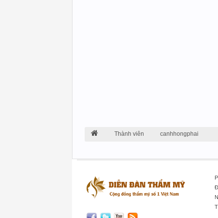
Thành viên
canhhongphai
P
Đ
N
T