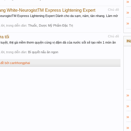
ang White-NeurogistTM Express Lightening Expert
Chủ đề
NeurogistTM Express Lightening Expert Dành cho da sạm, nám, tàn nhang. Làm mờ
ả lời, trong diễn đàn:
Thuốc, Dược Mỹ Phẩm Đặc Trị
a tối
Chủ đề
Hỏ
 tuyệt, thịt gà mềm thơm quyện cùng vị đậm đà của nước sốt sẽ tạo nên 1 món ăn
ả lời, trong diễn đàn:
Bí quyết nấu ăn ngon
 đề bởi canhhongphai