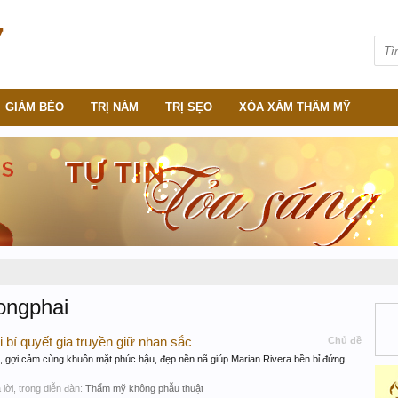
GIẢM BÉO
TRỊ NÁM
TRỊ SẸO
XÓA XĂM THẨM MỸ
ongphai
 bí quyết gia truyền giữ nhan sắc
Chủ đề
 gợi cảm cùng khuôn mặt phúc hậu, đẹp nền nã giúp Marian Rivera bền bỉ đứng
ả lời, trong diễn đàn:
Thẩm mỹ không phẫu thuật