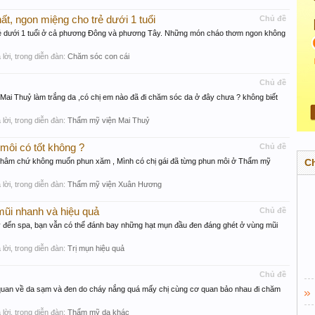
t, ngon miệng cho trẻ dưới 1 tuổi
Chủ đề
rẻ dưới 1 tuổi ở cả phương Đông và phương Tây. Những món cháo thơm ngon không
ả lời, trong diễn đàn:
Chăm sóc con cái
Chủ đề
ai Thuỷ làm trắng da ,có chị em nào đã đi chăm sóc da ở đây chưa ? không biết
ả lời, trong diễn đàn:
Thẩm mỹ viện Mai Thuỷ
ôi có tốt không ?
Chủ đề
 thâm chứ không muốn phun xăm , Mình có chị gái đã từng phun môi ở Thẩm mỹ
C
ả lời, trong diễn đàn:
Thẩm mỹ viện Xuân Hương
mũi nhanh và hiệu quả
Chủ đề
y đến spa, bạn vẫn có thể đánh bay những hạt mụn đầu đen đáng ghét ở vùng mũi
ả lời, trong diễn đàn:
Trị mụn hiệu quả
Chủ đề
ơ quan về da sạm và đen do cháy nắng quá mấy chị cùng cơ quan bảo nhau đi chăm
ả lời, trong diễn đàn:
Thẩm mỹ da khác