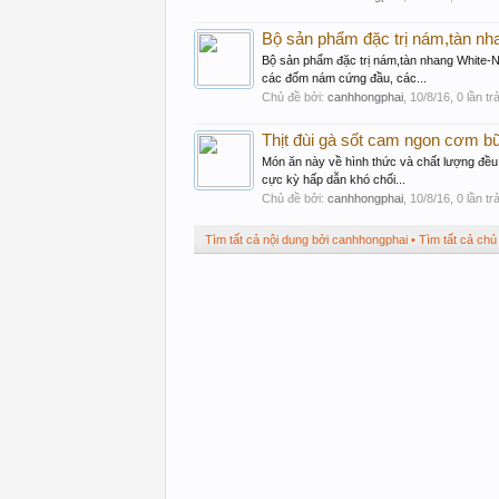
Bộ sản phẩm đặc trị nám,tàn nh
Bộ sản phẩm đặc trị nám,tàn nhang White-
các đốm nám cứng đầu, các...
Chủ đề bởi:
canhhongphai
,
10/8/16
, 0 lần tr
Thịt đùi gà sốt cam ngon cơm bữ
Món ăn này về hình thức và chất lượng đều
cực kỳ hấp dẫn khó chối...
Chủ đề bởi:
canhhongphai
,
10/8/16
, 0 lần tr
Tìm tất cả nội dung bởi canhhongphai
Tìm tất cả chủ