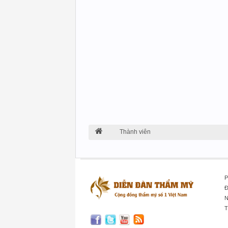
Thành viên
P
Đ
N
T