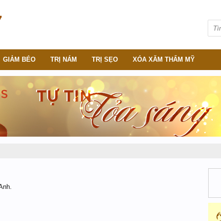
GIẢM BÉO
TRỊ NÁM
TRỊ SẸO
XÓA XĂM THẨM MỸ
Anh.