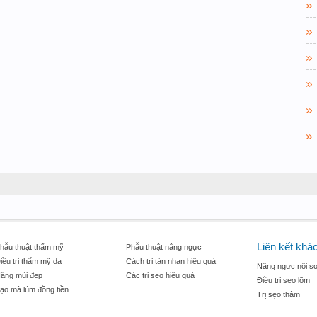
Liên kết khá
hẫu thuật thẩm mỹ
Phẫu thuật nâng ngực
iều trị thẩm mỹ da
Cách trị tàn nhan hiệu quả
Nâng ngực nội so
âng mũi đẹp
Các trị sẹo hiệu quả
Điều trị sẹo lõm
ạo mà lúm đồng tiền
Trị sẹo thâm