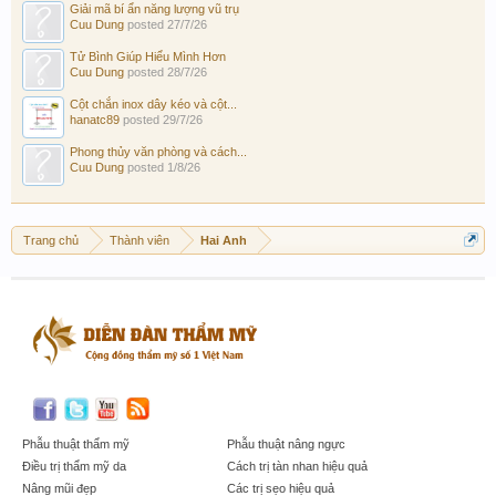
Giải mã bí ẩn năng lượng vũ trụ
Cuu Dung
posted
27/7/26
Tử Bình Giúp Hiểu Mình Hơn
Cuu Dung
posted
28/7/26
Cột chắn inox dây kéo và cột...
hanatc89
posted
29/7/26
Phong thủy văn phòng và cách...
Cuu Dung
posted
1/8/26
Trang chủ
Thành viên
Hai Anh
Phẫu thuật thẩm mỹ
Phẫu thuật nâng ngực
Điều trị thẩm mỹ da
Cách trị tàn nhan hiệu quả
Nâng mũi đẹp
Các trị sẹo hiệu quả