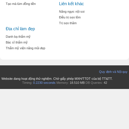
Liên kết khác
Tạo mà lúm đồng tiền
Nâng ngực nội soi
Điều trị sẹo lõm
Trị sẹo thâm
Địa chỉ làm đẹp
Danh bạ thẩm mỹ
Bác sĩ thẩm mỹ
Thẩm mỹ viện nâng mũi đẹp
Quy định và Nội quy
Website đang hoạt động thử nghiệm. Chờ giấy phép MXH/TTDT của bộ TT&TT.
Timing:
0.2230 seconds
Memory:
18.510 MB
DB Queries:
42