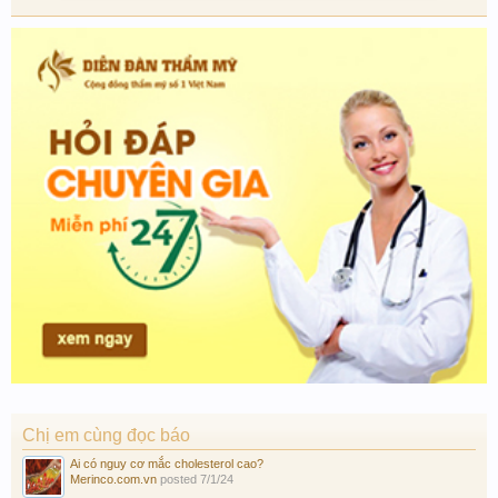
Chị em cùng đọc báo
Ai có nguy cơ mắc cholesterol cao?
Merinco.com.vn
posted
7/1/24