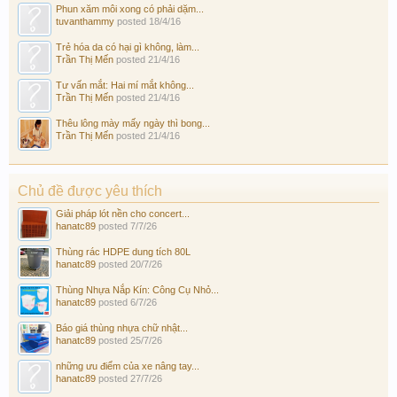
Phun xăm môi xong có phải dặm...
tuvanthammy
posted
18/4/16
Trẻ hóa da có hại gì không, làm...
Trần Thị Mến
posted
21/4/16
Tư vấn mắt: Hai mí mắt không...
Trần Thị Mến
posted
21/4/16
Thêu lông mày mấy ngày thì bong...
Trần Thị Mến
posted
21/4/16
Chủ đề được yêu thích
Giải pháp lót nền cho concert...
hanatc89
posted
7/7/26
Thùng rác HDPE dung tích 80L
hanatc89
posted
20/7/26
Thùng Nhựa Nắp Kín: Công Cụ Nhỏ...
hanatc89
posted
6/7/26
Báo giá thùng nhựa chữ nhật...
hanatc89
posted
25/7/26
những ưu điểm của xe nâng tay...
hanatc89
posted
27/7/26