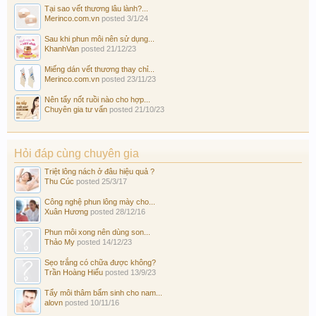
Tại sao vết thương lâu lành?...
Merinco.com.vn
posted
3/1/24
Sau khi phun môi nên sử dụng...
KhanhVan
posted
21/12/23
Miếng dán vết thương thay chỉ...
Merinco.com.vn
posted
23/11/23
Nên tẩy nốt ruồi nào cho hợp...
Chuyên gia tư vấn
posted
21/10/23
Hỏi đáp cùng chuyên gia
Triệt lông nách ở đâu hiệu quả ?
Thu Cúc
posted
25/3/17
Công nghệ phun lông mày cho...
Xuân Hương
posted
28/12/16
Phun môi xong nên dùng son...
Thảo My
posted
14/12/23
Sẹo trắng có chữa được không?
Trần Hoàng Hiếu
posted
13/9/23
Tẩy môi thâm bẩm sinh cho nam...
alovn
posted
10/11/16