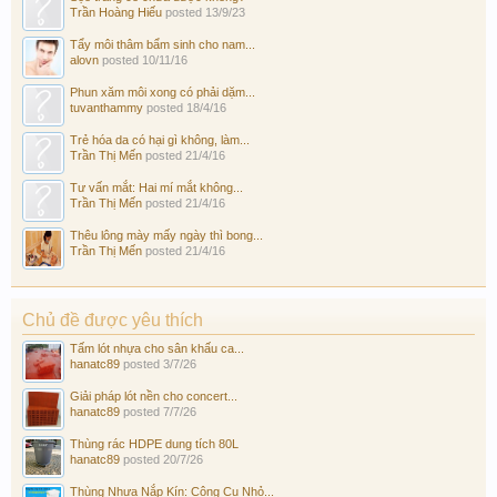
Trần Hoàng Hiếu
posted
13/9/23
Tẩy môi thâm bẩm sinh cho nam...
alovn
posted
10/11/16
Phun xăm môi xong có phải dặm...
tuvanthammy
posted
18/4/16
Trẻ hóa da có hại gì không, làm...
Trần Thị Mến
posted
21/4/16
Tư vấn mắt: Hai mí mắt không...
Trần Thị Mến
posted
21/4/16
Thêu lông mày mấy ngày thì bong...
Trần Thị Mến
posted
21/4/16
Chủ đề được yêu thích
Tấm lót nhựa cho sân khấu ca...
hanatc89
posted
3/7/26
Giải pháp lót nền cho concert...
hanatc89
posted
7/7/26
Thùng rác HDPE dung tích 80L
hanatc89
posted
20/7/26
Thùng Nhựa Nắp Kín: Công Cụ Nhỏ...