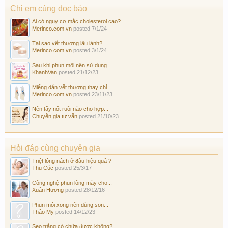
Chị em cùng đọc báo
Ai có nguy cơ mắc cholesterol cao?
Merinco.com.vn
posted
7/1/24
Tại sao vết thương lâu lành?...
Merinco.com.vn
posted
3/1/24
Sau khi phun môi nên sử dụng...
KhanhVan
posted
21/12/23
Miếng dán vết thương thay chỉ...
Merinco.com.vn
posted
23/11/23
Nên tẩy nốt ruồi nào cho hợp...
Chuyên gia tư vấn
posted
21/10/23
Hỏi đáp cùng chuyên gia
Triệt lông nách ở đâu hiệu quả ?
Thu Cúc
posted
25/3/17
Công nghệ phun lông mày cho...
Xuân Hương
posted
28/12/16
Phun môi xong nên dùng son...
Thảo My
posted
14/12/23
Sẹo trắng có chữa được không?