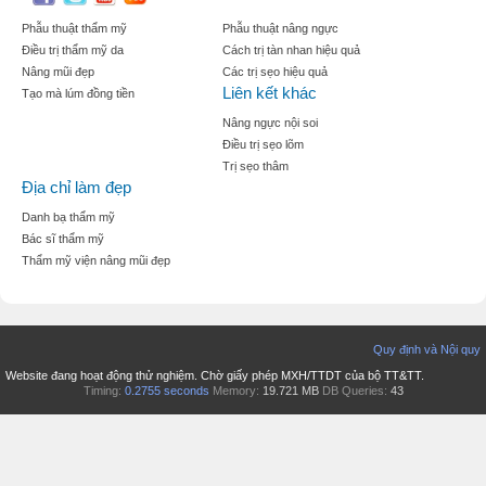
Phẫu thuật thẩm mỹ
Phẫu thuật nâng ngực
Điều trị thẩm mỹ da
Cách trị tàn nhan hiệu quả
Nâng mũi đẹp
Các trị sẹo hiệu quả
Liên kết khác
Tạo mà lúm đồng tiền
Nâng ngực nội soi
Điều trị sẹo lõm
Trị sẹo thâm
Địa chỉ làm đẹp
Danh bạ thẩm mỹ
Bác sĩ thẩm mỹ
Thẩm mỹ viện nâng mũi đẹp
Quy định và Nội quy
Website đang hoạt động thử nghiệm. Chờ giấy phép MXH/TTDT của bộ TT&TT.
Timing:
0.2755 seconds
Memory:
19.721 MB
DB Queries:
43