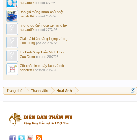
hanatc89
posted
6/7/26
Báo giá thùng nhựa chữ nhật...
hanatc89
posted
25/7/26
những ưu điểm của xe nâng tay...
hanatc89
posted
27/7/26
Giải mã bí ẩn năng lượng vũ trụ
Cuu Dung
posted
27/7/26
Tử Bình Giúp Hiểu Mình Hơn
Cuu Dung
posted
28/7/26
Cột chắn inox dây kéo và cột...
hanatc89
posted
29/7/26
Trang chủ
Thành viên
Hoai Anh